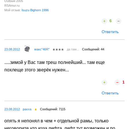
OutБык 2005
RSAmur.ru
Мой отзыв:
Isuzu Bighorn 1996
6
Ответить
23.08.2012
макс"46R"
да там...
Сообщений: 44
.....зимой у Вас там треш полнейший... там еще
похлеще зтого зверёк нужен...
1
Ответить
23.08.2012
paxxa
Сообщений: 7115
опять я непонял в чем + отдельной рамы, только
неговорите что изза лифта, лифт тут возможен и по