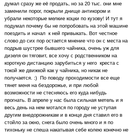
думал сразу же её продать, но за 20 тыс. они мне
заменили порог, покрыли днище антикором и
убрали некоторые мелкие коцки по кузову! И тут я
подумал почему бы не попробовать на этой машине
поездить и начал к ней привыкать. Вот честное
слово до сих пор остается мнение что он с места на
подрыв шустрее бывшего чайника, очень уж для
дизеля он тяговит, все хочу с родственником на
короткую дистанцию зарубиться у него креста с
токой же движкой как у чайника, но никак не
получается. :) По поводу проходимости все еще
тянет меня на бездорожье, и при любой
возможности не стесняюсь его куда нибудь
прогнать. В апреле у нас была сильная метель и я
весь день на нем мотался по городу не уступая
другим внедорожникам и в конце дня ставил его в
стойло за окно, снега было очень много и я по
тихоньку не спеша накатывая себе колею конечно не