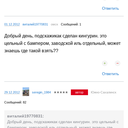
Ответить
01.12.2012
виталий19770831
омск
Сообщений: 1
Добрый день, подскажикак сделан кингурин. это
цельный с бампером, заводской иль отдельный, может
знаешь где такой взять??
Ответить
29.12.2012
seregin_1984
автор
Южно-Сахалинск
Сообщений: 82
виталий19770831:
Добрый день, подскажикак сделан кингурин. это цельный с
бампером, заводской иль отдельный, может знаешь где