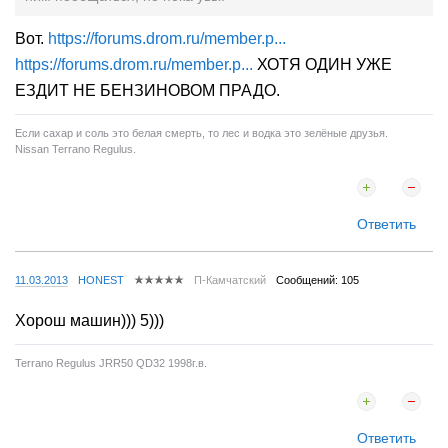
Вот.
https://forums.drom.ru/member.p...
https://forums.drom.ru/member.p...
ХОТЯ ОДИН УЖЕ
ЕЗДИТ НЕ БЕНЗИНОВОМ ПРАДО.
Если сахар и соль это белая смерть, то лес и водка это зелёные друзья.
Nissan Terrano Regulus.
Ответить
11.03.2013
HONEST
П-Камчатский
Сообщений: 105
Хорош машин))) 5)))
Terrano Regulus JRR50 QD32 1998г.в.
Ответить