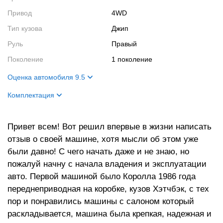
Привод
4WD
Тип кузова
Джип
Руль
Правый
Поколение
1 поколение
Оценка автомобиля 9.5
Внешний вид
10
Комплектация
Салон
10
Цвет кузова
черный
Двигатель
10
Привет всем! Вот решил впервые в жизни написать
отзыв о своей машине, хотя мысли об этом уже
Ходовые качества
8
были давно! С чего начать даже и не знаю, но
пожалуй начну с начала владения и эксплуатации
авто. Первой машиной было Королла 1986 года
переднеприводная на коробке, кузов Хэтчбэк, с тех
пор и понравились машины с салоном который
раскладывается, машина была крепкая, надежная и