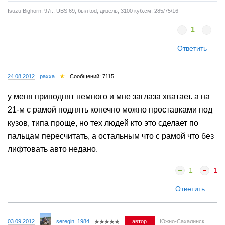
Isuzu Bighorn, 97г., UBS 69, был tod, дизель, 3100 куб.см, 285/75/16
1
Ответить
24.08.2012
paxxa
Сообщений: 7115
у меня приподнят немного и мне заглаза хватает. а на
21-м с рамой поднять конечно можно проставками под
кузов, типа проще, но тех людей кто это сделает по
пальцам пересчитать, а остальным что с рамой что без
лифтовать авто недано.
1
1
Ответить
03.09.2012
seregin_1984
автор
Южно-Сахалинск