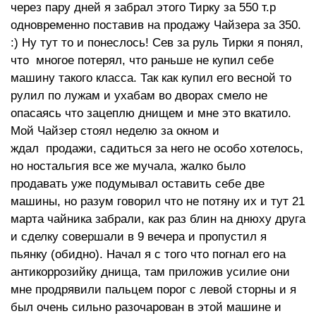
через пару дней я забрал этого Тирку за 550 т.р
одновременно поставив на продажу Чайзера за 350.
:) Ну тут то и понеслось! Сев за руль Тирки я понял,
что многое потерял, что раньше не купил себе
машину такого класса. Так как купил его весной то
рулил по лужам и ухабам во дворах смело не
опасаясь что зацеплю днищем и мне это вкатило.
Мой Чайзер стоял неделю за окном и
ждал продажи, садиться за него не особо хотелось,
но ностальгия все же мучала, жалко было
продавать уже подумывал оставить себе две
машины, но разум говорил что не потяну их и тут 21
марта чайника забрали, как раз блин на днюху друга
и сделку совершали в 9 вечера и пропустил я
пьянку (обидно). Начал я с того что погнал его на
антикоррозийку днища, там приложив усилие они
мне продрявили пальцем порог с левой сторны и я
был очень сильно разочарован в этой машине и