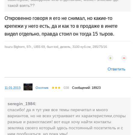
такой взять??
Откровенно говоря я его не снимал, но какие-то
крепежи у него есть, да и как то в продаже в инете
видел отдельно, правда стоил он тогда 15 тыров.
Isuzu Bighorn, 97г., UBS 69, был tod, дизель, 3100 куб.см, 285/75/16
Ответить
11.01.2013
Охотник
038
Сообщений: 18923
seregin_1984:
спасибо! да я тут уже все темы перечитал и много
вариантов, но не всех устраивает их характеристики,споры
разные и разногласия! вот еще хочу найти контакты
земляка своего который здесь постоянный посетитель и с
ним пообщаться, но пока увы!