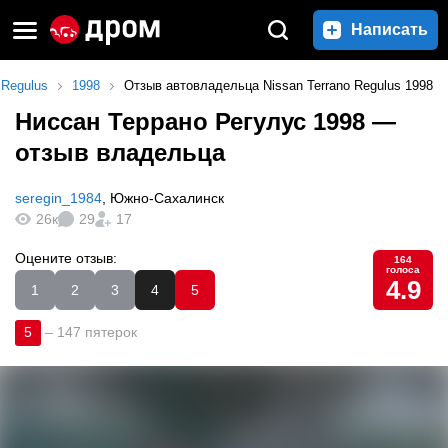
Написать
 Regulus
1998
Отзыв автовладельца Nissan Terrano Regulus 1998
Ниссан Террано Регулус 1998
—
отзыв владельца
seregin_1984
,
Южно-Сахалинск
26к
29
17
Оцените отзыв:
164
голоса
4.9
1
2
3
4
5
5
–
147 пятерок