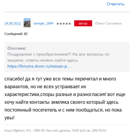
Ответить
24.09.2012
seregin_1984
автор
Южно-Сахалинск
Сообщений: 82
Охотник:
Поздравляю с приобретением!!! На все вопросы по
машине, ответы можно найти здесь.
https://forums.drom.ru/nissan-p...
спасибо! да я тут уже все темы перечитал и много
вариантов, но не всех устраивает их
характеристики,споры разные и разногласия! вот еще
хочу найти контакты земляка своего который здесь
постоянный посетитель и с ним пообщаться, но пока
увы!
Isuzu Bighorn, 97г., UBS 69, был tod, дизель, 3100 куб.см, 285/75/16