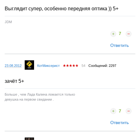
Выглядит супер, особенно передняя оптика )) 5+
JDM
7
Ответить
23.08.2012
КотМиксерист
54
Сообщений: 2297
зачёт 5+
Больше , чем Лада Калина ломается только
девушка на первом свидании .
7
Ответить