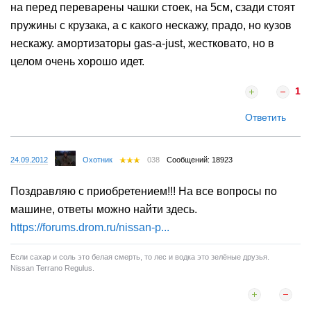
на перед переварены чашки стоек, на 5см, сзади стоят
пружины с крузака, а с какого нескажу, прадо, но кузов
нескажу. амортизаторы gas-a-just, жестковато, но в
целом очень хорошо идет.
1
Ответить
24.09.2012
Охотник
038
Сообщений: 18923
Поздравляю с приобретением!!! На все вопросы по
машине, ответы можно найти здесь.
https://forums.drom.ru/nissan-p...
Если сахар и соль это белая смерть, то лес и водка это зелёные друзья.
Nissan Terrano Regulus.