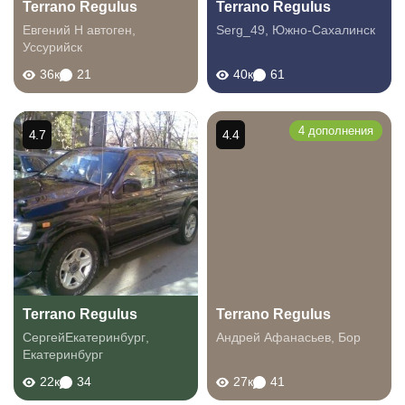
Terrano Regulus
Terrano Regulus
Евгений Н автоген
,
Serg_49
,
Южно-Сахалинск
Уссурийск
36к
21
40к
61
4 дополнения
4.7
4.4
Terrano Regulus
Terrano Regulus
СергейЕкатеринбург
,
Андрей Афанасьев
,
Бор
Екатеринбург
22к
34
27к
41