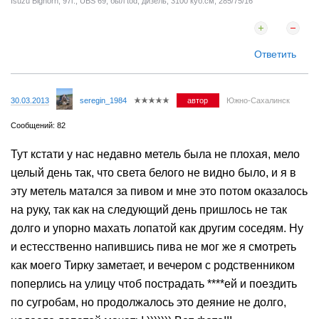
Isuzu Bighorn, 97г., UBS 69, был tod, дизель, 3100 куб.см, 285/75/16
Ответить
30.03.2013
seregin_1984
автор
Южно-Сахалинск
Сообщений: 82
Тут кстати у нас недавно метель была не плохая, мело
целый день так, что света белого не видно было, и я в
эту метель матался за пивом и мне это потом оказалось
на руку, так как на следующий день пришлось не так
долго и упорно махать лопатой как другим соседям. Ну
и естесственно напившись пива не мог же я смотреть
как моего Тирку заметает, и вечером с родственником
поперлись на улицу чтоб пострадать ****ей и поездить
по сугробам, но продолжалось это деяние не долго,