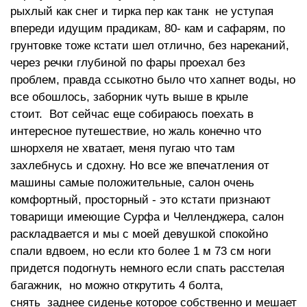
рыхлый как снег и тирка пер как танк не уступая
впереди идущим прадикам, 80- кам и сафарям, по
грунтовке тоже кстати шел отлично, без нареканий,
через речки глубиной по фары проехал без
проблем, правда ссыкотно было что хапнет воды, но
все обошлось, заборник чуть выше в крыле
стоит. Вот сейчас еще собираюсь поехать в
интересное путешествие, но жаль конечно что
шнорхеля не хватает, меня пугаю что там
захлебнусь и сдохну. Но все же впечатления от
машины самые положительные, салон очень
комфортный, просторный - это кстати признают
товарищи имеющие Сурфа и Челленджера, салон
раскладвается и мы с моей девушкой спокойно
спали вдвоем, но если кто более 1 м 73 см ноги
придется подогнуть немного если спать расстелая
багажник, но можно открутить 4 болта,
снять заднее сиденье которое собственно и мешает