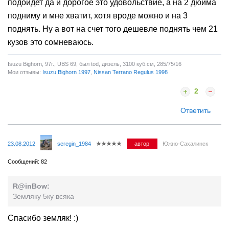
подойдет да и дорогое это удовольствие, а на 2 дюйма
подниму и мне хватит, хотя вроде можно и на 3
поднять. Ну а вот на счет того дешевле поднять чем 21
кузов это сомневаюсь.
Isuzu Bighorn, 97г., UBS 69, был tod, дизель, 3100 куб.см, 285/75/16
Мои отзывы:
Isuzu Bighorn 1997
,
Nissan Terrano Regulus 1998
2
Ответить
23.08.2012
seregin_1984
автор
Южно-Сахалинск
Сообщений: 82
R@inBow:
Земляку 5ку всяка
Спасибо земляк! :)