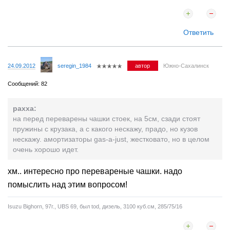
Ответить
24.09.2012
seregin_1984
автор
Южно-Сахалинск
Сообщений: 82
paxxa:
на перед переварены чашки стоек, на 5см, сзади стоят
пружины с крузака, а с какого нескажу, прадо, но кузов
нескажу. амортизаторы gas-a-just, жестковато, но в целом
очень хорошо идет.
хм.. интересно про перевареные чашки. надо
помыслить над этим вопросом!
Isuzu Bighorn, 97г., UBS 69, был tod, дизель, 3100 куб.см, 285/75/16