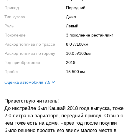
Привод
Передний
Тип кузова
Джип
Руль
Левый
Поколение
3 поколение рестайлинг
Расход топлива по трассе
8.0 л/100км
Расход топлива по городу
10.0 л/100км
Год приобретения
2019
Пробег
15 500 км
Оценка автомобиля 7.5
Внешний вид
8
Приветствую читатель!
Салон
7
До икстрейле был Кашкай 2018 года выпуска, тоже
Двигатель
6
2.0 литра на вариаторе, передний привод. Отзыв о
Ходовые качества
9
нем тоже есть на доме. Через год после покупки
было решено продать его ввиду малого места в