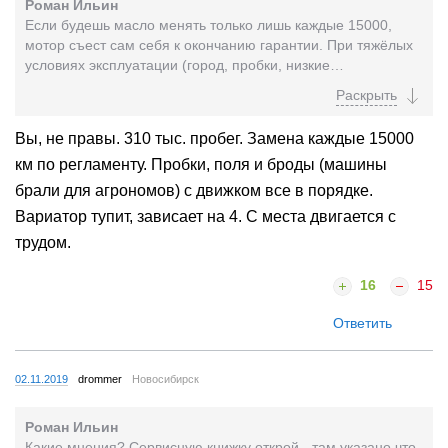
Роман Ильин
Если будешь масло менять только лишь каждые 15000,
мотор съест сам себя к окончанию гарантии. При тяжёлых
условиях эксплуатации (город, пробки, низкие
температуры) интервал надо сокращать в 2 раза (кури...
Вы, не правы. 310 тыс. пробег. Замена каждые 15000
км по регламенту. Пробки, поля и броды (машины
брали для агрономов) с движком все в порядке.
Вариатор тупит, зависает на 4. С места двигается с
трудом.
16
15
Ответить
02.11.2019
drommer
Новосибирск
Роман Ильин
Какие мнения? Сервисную книжку открой - там указано что