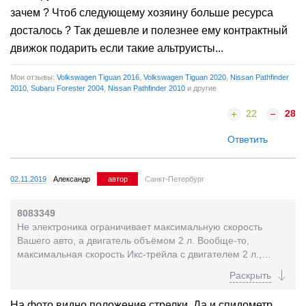
зачем ? Чтоб следующему хозяину больше ресурса
досталось ? Так дешевле и полезнее ему контрактный
движок подарить если такие альтруисты...
Мои отзывы:
Volkswagen Tiguan 2016
,
Volkswagen Tiguan 2020
,
Nissan Pathfinder
2010
,
Subaru Forester 2004
,
Nissan Pathfinder 2010
и другие
22
28
Ответить
02.11.2019
Александр
автор
Санкт-Петербург
8083349
Не электроника ограничивает максимальную скорость
Вашего авто, а двигатель объёмом 2 л. Вообще-то,
максимальная скорость Икс-трейла с двигателем 2 л.,
вариатором и передним приводом - 183 км.ч. Поэтому,...
На фото видно положение стрелки. Да и спидометр