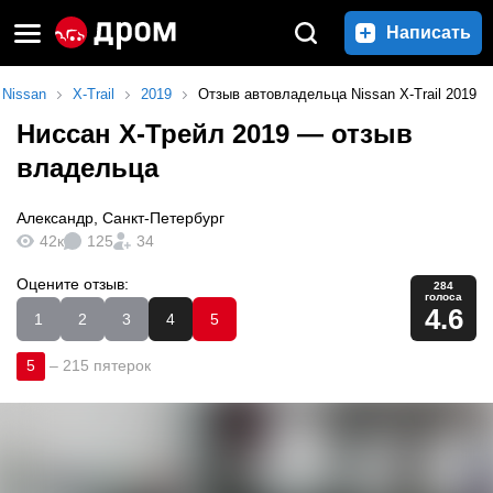
Написать
Nissan
X-Trail
2019
Отзыв автовладельца Nissan X-Trail 2019
Ниссан Х-Трейл 2019
— отзыв
владельца
Александр
,
Санкт-Петербург
42к
125
34
Оцените отзыв:
284
голоса
4.6
1
2
3
4
5
5
–
215 пятерок