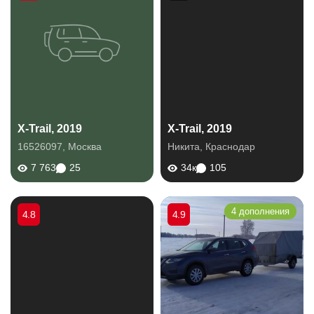
X-Trail, 2019
X-Trail, 2019
16526097
,
Москва
Никита
,
Краснодар
7 763
25
34к
105
4 дополнения
4.8
4.9