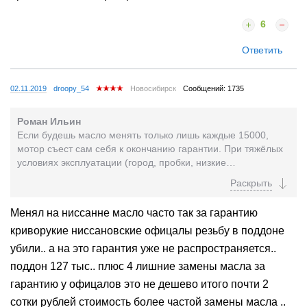
6
Ответить
02.11.2019
droopy_54
Новосибирск
Сообщений: 1735
Роман Ильин
Если будешь масло менять только лишь каждые 15000,
мотор съест сам себя к окончанию гарантии. При тяжёлых
условиях эксплуатации (город, пробки, низкие
температуры) интервал надо сокращать в 2 раза (кури...
Менял на ниссанне масло часто так за гарантию
криворукие ниссановские офицалы резьбу в поддоне
убили.. а на это гарантия уже не распространяется..
поддон 127 тыс.. плюс 4 лишние замены масла за
гарантию у офицалов это не дешево итого почти 2
сотки рублей стоимость более частой замены масла ..