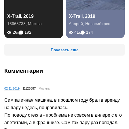
X-Trail, 2019
X-Trail, 2019
16665733
,
Москва
Андрей
,
Новосибирск
26к
192
41к
174
Показать еще
Комментарии
02.11.2019
11125887
Москва
Симпатичная машина, в прошлом году брал в аренду
на пару недель, понравилась.
По поводу стекла - проблема не совсем в дилере с его
апетитами, а в франшизе. Сам так пару раз попадал.