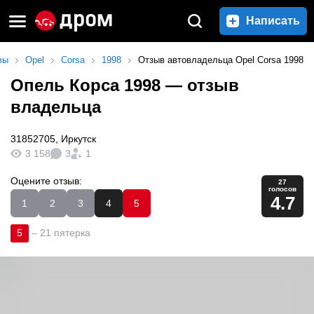
Написать
вы
Opel
Corsa
1998
Отзыв автовладельца Opel Corsa 1998
Опель Корса 1998
— отзыв
владельца
31852705
,
Иркутск
3 158
3
1
Оцените отзыв:
27
голосов
4.7
1
2
3
4
5
5
–
21 пятерка