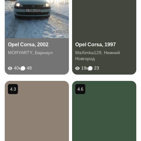
Opel Corsa, 2002
Opel Corsa, 1997
MORYARTY
,
Барнаул
MaXimka129
,
Нижний
Новгород
40к
48
19к
23
4.3
4.6