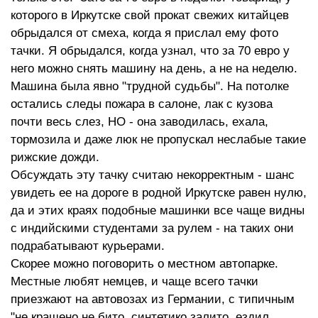
которого в Иркутске свой прокат свежих китайцев
обрыдался от смеха, когда я прислал ему фото
тачки. Я обрыдался, когда узнал, что за 70 евро у
него можно снять машину на день, а не на неделю.
Машина была явно "трудной судьбы". На потолке
остались следы пожара в салоне, лак с кузова
почти весь слез, НО - она заводилась, ехала,
тормозила и даже люк не пропускал неслабые такие
рижские дожди.
Обсуждать эту тачку считаю некорректным - шанс
увидеть ее на дороге в родной Иркутске равен нулю,
да и этих краях подобные машинки все чаще видны
с индийскими студентами за рулем - на таких они
подрабатывают курьерами.
Скорее можно поговорить о местном автопарке.
Местные любят немцев, и чаще всего тачки
приезжают на автовозах из Германии, с типичным
"не крашено не бито, синтетико залито, ездил