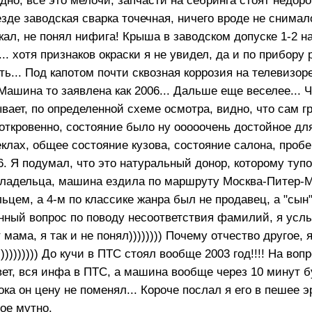
дно, все это мелочи, запчасти на себринга стоят недорог
зде заводская сварка точечная, ничего вроде не снимал
кал, не понял нифига! Крыша в заводском допуске 1-2 н
... хотя признаков окраски я не увидел, да и по прибору 
ь... Под капотом почти сквозная коррозия на телевизоре
 Машина то заявлена как 2006... Дальше еще веселее... 
вает, по определенной схеме осмотра, видно, что сам г
 откровенно, состояние было ну ооооочень достойное дл
теклах, общее состояние кузова, состояние салона, пробег
6. Я подумал, что это натуральный донор, которому туп
 владельца, машина ездила по маршруту Москва-Питер-М
ьцем, а 4-м по классике жанра был не продавец, а "сын
онный вопрос по поводу несоответствия фамилий, я ус
 мама, я так и не понял)))))))) Почему отчество другое, 
)))))))) До кучи в ПТС стоял вообще 2003 год!!!! На вопро
твет, вся инфа в ПТС, а машина вообще через 10 минут б
ока он цену не поменял... Короче послал я его в пешее э
ое мутно.