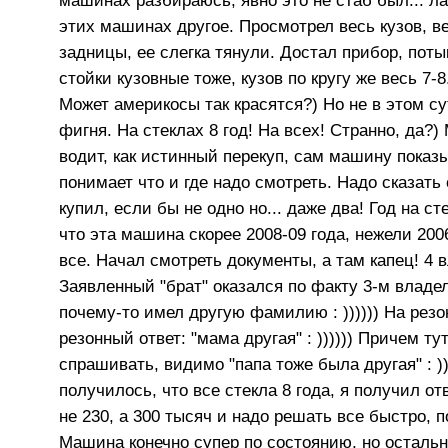
машинах разбираюсь, явно это не стаб был... ла
этих машинах другое. Просмотрел весь кузов, ве
задницы, ее слегка тянули. Достал прибор, поты
стойки кузовные тоже, кузов по кругу же весь 7-8
Может америкосы так красятся?) Но не в этом сут
фигня. На стеклах 8 год! На всех! Странно, да?)
водит, как истинный перекуп, сам машину показы
понимает что и где надо смотреть. Надо сказать
купил, если бы не одно но... даже два! Год на с
что эта машина скорее 2008-09 года, нежели 200
все. Начал смотреть документы, а там капец! 4
Заявленный "брат" оказался по факту 3-м владел
почему-то имел другую фамилию : )))))) На рез
резонный ответ: "мама другая" : )))))) Причем тут
спрашивать, видимо "папа тоже была другая" : )))
получилось, что все стекла 8 года, я получил о
не 230, а 300 тысяч и надо решать все быстро, п
Машина конечно супер по состоянию, но остальн