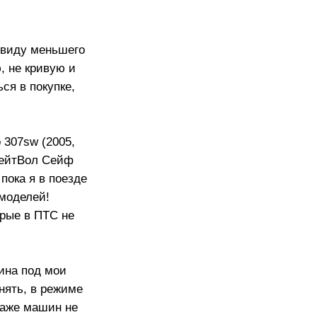
в виду меньшего
, не кривую и
ся в покупке,
 307sw (2005,
ГрейтВол Сейф
пока я в поезде
моделей!
орые в ПТС не
шина под мои
нять, в режиме
даже машин не