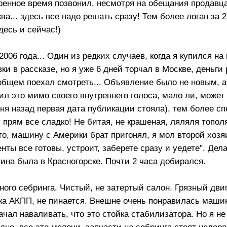
оренное время позвонил, несмотря на обещания продавца
ва... здесь все надо решать сразу! Тем более логан за 2
десь и сейчас!)
06 года... Один из редких случаев, когда я купился на
и в рассказе, но я уже 6 дней торчал в Москве, деньги
 общем поехал смотреть... Объявление было не новым, 
ил это мимо своего внутреннего голоса, мало ли, может
дня назад первая дата публикации стояла), тем более 
 прям все сладко! Не битая, не крашеная, ляляля топол
то, машину с Америки брат пригонял, я мол второй хозя
ты все готовы, устроит, заберете сразу и уедете". Дела
ина была в Красногорске. Почти 2 часа добирался.
ого себринга. Чистый, не затертый салон. Грязный двиг
бка АКПП, не пинается. Внешне очень понравилась машин
ачал наваливать, что это стойка стабилизатора. Но я не