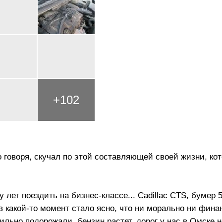
+
102
о говоря, скучал по этой составляющей своей жизни, ко
 лет поездить на бизнес-классе... Cadillac CTS, бумер 
в какой-то момент стало ясно, что ни морально ни фина
льно подорожали, бензин растет, дорог у нас в Омске н