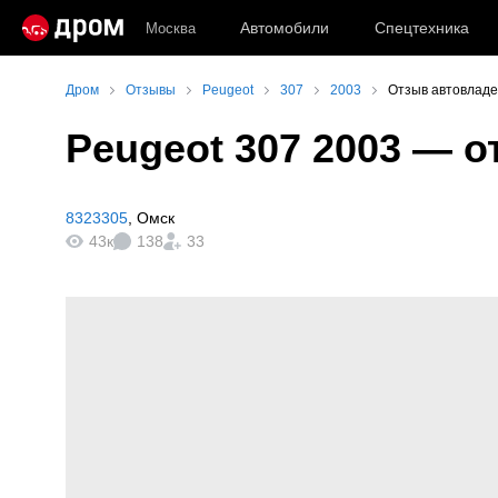
Автомобили
Спецтехника
Москва
Дром
Отзывы
Peugeot
307
2003
Отзыв автовладе
Peugeot 307 2003
— о
8323305
,
Омск
43к
138
33