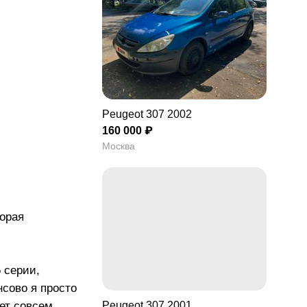
Peugeot 307 2002
160 000 ₽
Москва
торая
5 серии,
нсово я просто
Peugeot 307 2001
ет совсем,