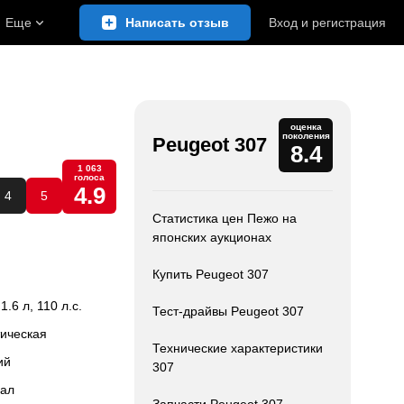
Еще
Написать отзыв
Вход
и
регистрация
оценка
поколения
Peugeot 307
8.4
1 063
голоса
4.9
4
5
Статистика цен Пежо на
японских аукционах
Купить Peugeot 307
 1.6 л, 110 л.с.
Тест-драйвы Peugeot 307
тическая
Технические характеристики
ий
307
сал