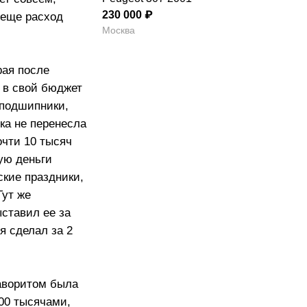
230 000 ₽
А еще расход
Москва
рая после
 в свой бюджет
 подшипники,
йка не перенесла
очти 10 тысяч
кую деньги
ские праздники,
Тут же
ыставил ее за
я сделал за 2
фаворитом была
300 тысячами,