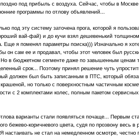
поздно под прибыль с воздуха. Сейчас, чтобы в Москве
ронние программы по отлову объявлений...
ко под эту систему заточена прога, которой я пользова
хороший вай-фай) и до кучи взял дешевенький толщином
а. Еще я поменял параметры поиска))) Изначально я хот
бы он сам ее и продавал, чтобы этот человек был русск
! Но в бюджетном сегменте даже по завышенным ценам 
деленный срок... Поэтому принял решение чуть упростит
орый должен был быть записанным в ПТС, который обяз
крашеной, но только с поверхностным частичным косм
ности с 2 комплектами колес, полным пакетом сервисны
лова варианты стали появляться почаще... Первым ста
вого бежево-коричневого цвета, судя по прозвону весь в 
Я настаивать не стал на немедленном осмотре, честно 