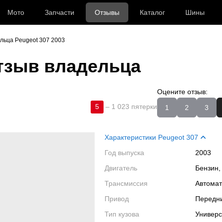
Мото
Запчасти
Отзывы
Каталог
Шины
льца Peugeot 307 2003
тзыв владельца
Оцените отзыв:
5
–
1 023 пятерки
1
2
3
Характеристики Peugeot 307
Год выпуска
2003
Двигатель
Бензин,
Трансмиссия
Автома
Привод
Передн
Тип кузова
Универ