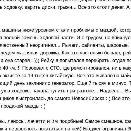
 ходовку, варить диски, грыжи... Все это стоит денег. 
 машины ниже уровнем стали проблемы с маздой, кото
 полной замены ходовой части. Я с трудом, но впихнул
качественный неоригинал... Рычаги, сайленты, шаровые,
следом масляная дорожка. Как это частенько бывает, ре
а она старая : ))) Рейку я попытался перебрать, отдав п
о 40 км.!!! Повоевал с СТО, где ремонтировался, ни в ка
в экзисте за 19 тысяч китайскую. Все это выпало на май
ующий день заклинило генератор. Еще 7 тысяч в минус. 
ук в ходовке, начала тупить при разгоне... Надоело... В
пщиков выстроилась до самого Новосибирска : ) Все это 
 продажей мазды : )
ганы, ланосы, лачетти и им подобные! Самое смешное, 
ак и не довелось покататься на ней) Бюджет ограничил 