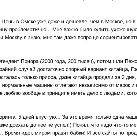
у! Цены в Омске уже даже и дешевле, чем в Москве, но 
ну проблематично... Мне важно было купить ухоженную
 Москву я знаю, мне там даже попроще сориентировать
тендент Приора (2008 года, 200 тысяч), потом шли Пежо
а крайний случай достаточно спорный вариант китайца, 
осталась только приора, даже китайца продали за 2 дня, 
, нормальные машины отлетают независимо от марок и 
 не люблю вообще в принципе иметь дело с людьми, кот
торинга, 5 дней впустую... За это время только одна ма
же доехать до нее не успел!) Понял, что надо что-то ме
.. Время идет, миром правят бабки! И все сайты по про