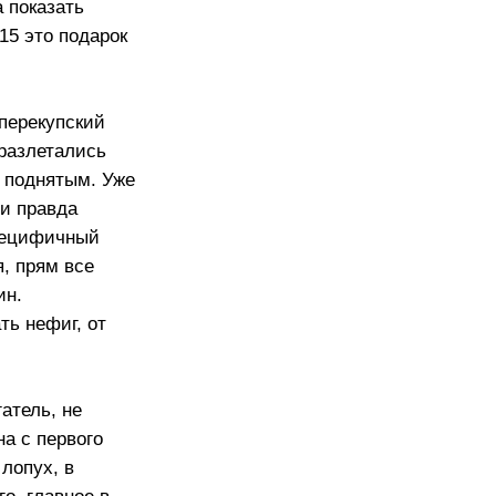
 показать
15 это подарок
 перекупский
 разлетались
а поднятым. Уже
 и правда
специфичный
я, прям все
ин.
ть нефиг, от
атель, не
а с первого
 лопух, в