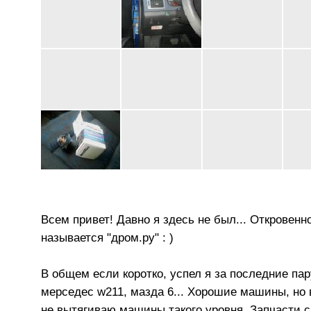
Всем привет! Давно я здесь не был... Откровенн
называется "дром.ру" : )
В общем если коротко, успел я за последние пару
мерседес w211, мазда 6... Хорошие машины, но 
не вытягиваю машины такого уровня. Запчасти си