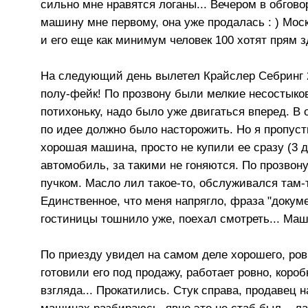
сильно мне нравятся логаны... Вечером в обгов
машину мне первому, она уже продалась : ) Моск
и его еще как минимум человек 100 хотят прям з
На следующий день вылетел Крайслер Себринг 20
полу-фейк! По прозвону были мелкие несостыковк
потихоньку, надо было уже двигаться вперед. В
по идее должно было насторожить. Но я пропуст
хорошая машина, просто не купили ее сразу (3 
автомобиль, за такими не гоняются. По прозвону
пучком. Масло лил такое-то, обслуживался там-
Единственное, что меня напрягло, фраза "докумен
гостиницы тошнило уже, поехал смотреть... Маш
По приезду увидел на самом деле хорошего, ровн
готовили его под продажу, работает ровно, коро
взгляда... Прокатились. Стук справа, продавец н