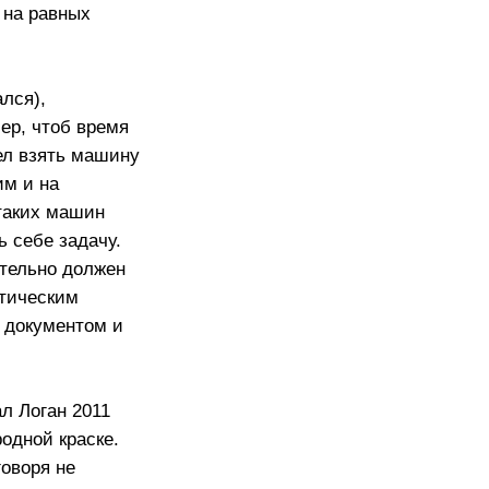
 на равных
лся),
ер, чтоб время
ел взять машину
им и на
таких машин
ь себе задачу.
ательно должен
етическим
х документом и
л Логан 2011
родной краске.
говоря не