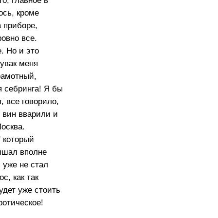
о, главное в
ось, кроме
а приборе,
ровно все.
. Но и это
Чувак меня
рамотный,
я себринга! Я бы
, все говорило,
о вин вварили и
осква.
" который
лышал вполне
я уже не стал
с, как так
удет уже стоить
ротическое!