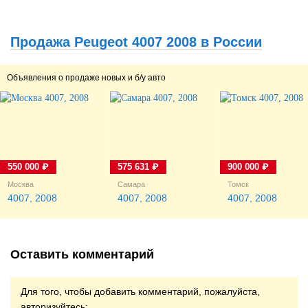
поездка из Краснодара в
хромированна, но суть в
Москву и обратно,
другом... Везде, где есть
веселые карусели по
этот типа хром везде есть
Продажа Peugeot 4007 2008 в России
серпантинам в Сочи и
коррозия! Выражается это
АбрауДюрсо, а...
в ужасных...
Объявления о продаже новых и б/у авто
550 000 ₽
575 631 ₽
900 000 ₽
Москва
Самара
Томск
4007, 2008
4007, 2008
4007, 2008
Оставить комментарий
Для того, чтобы добавить комментарий, пожалуйста,
авторизуйтесь: