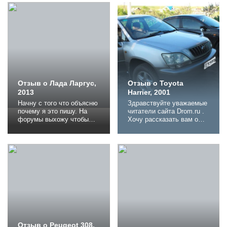
внимание, что снималось
9 ноября в Рязанской
области. Температура
была около 13 градусов
выше нуля. Летали
мухи!!! Только выпитое
некое количество пива,
помогло справиться с
осознанием
нереальности...
Отзыв о Лада Ларгус,
Отзыв о Toyota
2013
Harrier, 2001
Начну с того что объясню
Здравствуйте уважаемые
почему я это пишу. На
читатели сайта Drom.ru .
форумы выхожу чтобы
Хочу рассказать вам о
ознакомиться с отзывами
Toyota Harrier в
и как результат держать
комплектации 2.4 литра
под контролем узлы
4wd . 1 . История покупки
вышедшие у кого то из
: В воскресенье мы
строя и вот тут
отправились на
начинается: читаешь
Иркутскую барахолку ,
некоторые отзывы и
посмотреть замену Honda
создается впечатление
CRV смотрели в
будто владельцы
основном Kluger V по
РоллсРойсов и Бентли
виду они более
вдруг резко пересели
мужественые , но они
на...
были в...
Отзыв о Peugeot 308,