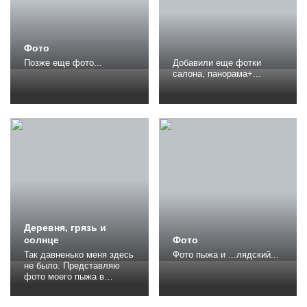
при продаже ни рубля не
аццкое множество
скинул. Когда ты...
разнородной...
Фото
Позже еще фото...
Добавили еще фотки
салона, панорама+...
Деревня, грязь и
солнце
Фото
Так давненько меня здесь
Фото пыжа и ...лядский...
не было. Представляю
фото моего пыжа в
природном антураже.
Обращаю Ваше