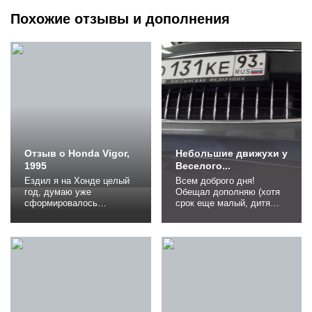
Похожие отзывы и дополнения
Отзыв о Honda Vigor,
Небольшие движухи у
1995
Веселого...
Ездил я на Хонде целый
Всем доброго дня!
год, думаю уже
Обещал дополняю (хотя
сформировалось
срок еще малый, дитя
объективное мнение об
недоношенное) После
этом автомобиле. Начну с
дальняка по Ростовским
того, что машина мне
степям я засунул
досталась почти в
любопытное жало в
идеальном состоянии.
решетку радиатора и был
Бывший хозяин очень
неприятно удивлен. В
любил эту машину и
широких и гостеприимных
своевременно ухаживал
радиаторных объятиях
за ней, наверное поэтому
нашли свое упокоение