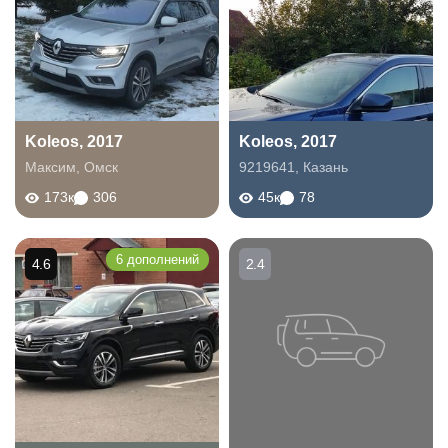
Koleos, 2017
Koleos, 2017
Максим
,
Омск
9219641
,
Казань
173к
306
45к
78
6 дополнений
4.6
2.4