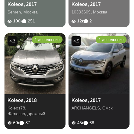
Koleos, 2017
Koleos, 2017
Semen
,
Москва
10333609
,
Москва
106к
251
12к
2
1 дополнение
1 дополнение
4.3
4.5
Koleos, 2018
Koleos, 2017
Koleos78
,
ARCHANGELS
,
Омск
Железнодорожный
60к
37
45к
68