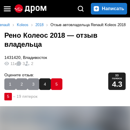
Написать
enault
Koleos
2018
Отзыв автовладельца Renault Koleos 2018
Рено Колеос 2018
— отзыв
владельца
1431420
,
Владивосток
11к
3
2
Оцените отзыв:
33
голоса
4.3
1
2
3
4
5
5
–
19 пятерок