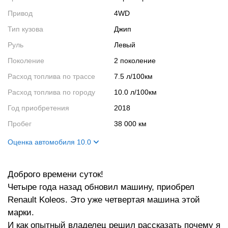
Привод
4WD
Тип кузова
Джип
Руль
Левый
Поколение
2 поколение
Расход топлива по трассе
7.5 л/100км
Расход топлива по городу
10.0 л/100км
Год приобретения
2018
Пробег
38 000 км
Оценка автомобиля 10.0
Внешний вид
10
Доброго времени суток!
Салон
10
Четыре года назад обновил машину, приобрел
Двигатель
10
Renault Koleos. Это уже четвертая машина этой
Ходовые качества
10
марки.
И как опытный владелец решил рассказать почему я