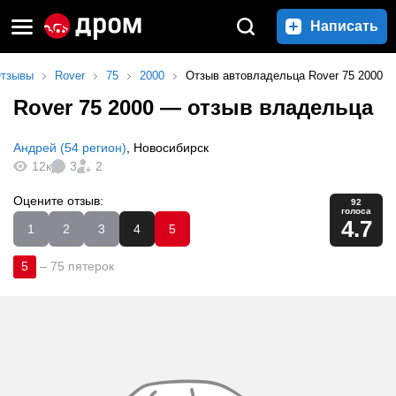
Написать
тзывы
Rover
75
2000
Отзыв автовладельца Rover 75 2000
Rover 75 2000
— отзыв владельца
Андрей (54 регион)
,
Новосибирск
12к
3
2
Оцените отзыв:
92
голоса
4.7
1
2
3
4
5
5
–
75 пятерок