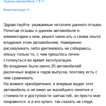
Оценка автомобиля 7.8
Внешний вид
9
Комплектация
Салон
8
Название
Charme
Двигатель
7
Здравствуйте, уважаемые читатели данного отзыва.
Цвет кузова
Зеленый
Почитав отзывы о данном автомобиле и
Ходовые качества
7
Цвет салона
Зеленый
комментарии к ним, решил написать о своем опыте
владения этим автомобилем. Намеренно
расхваливать либо критиковать не собираюсь,
опишу только то, с чем пришлось лично
столкнуться во время эксплуатации.
Во владении было около 20 автомобилей
различных марок и годов выпуска, поэтому есть с
чем сравнивать.
На момент приобретения, я впервые видел этот
автомобиль и не имел ни малейшего понятия о
стоимости и доступности запчастей, он просто мне
понравился, и я его купил, так сказать не глядя.