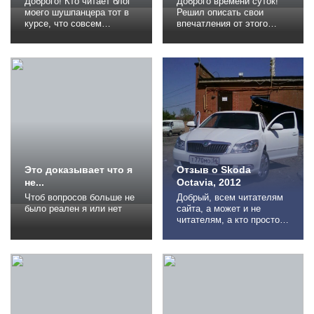
Доброго! Кто читает блог
Доброго времени суток!
моего шушпанцера тот в
Решил описать свои
курсе, что совсем
впечатления от этого
недавно лужа на трассе
замечательного (без
"приговорила" мне
кавычек!!!) авто. Сей
передние тормоза.
экземпляр был найден по
Тормозные диски с
обЪявлению после того,
колодками я конечно
как в ДТП погиб мой
поменял, но поскольку
белый Спринтёр (такой
это встало в копеечку,
же, только на палке)и
приходится на чёмто
была нужна замена.
экономить. Ситуация
Автомобилей
напрягает, т.к. кредитная
пересмотрели много, но
линия в Пятёрочке уже...
этот оказался в самом...
Это доказывает что я
Отзыв о Skoda
не...
Octavia, 2012
Чтоб вопросов больше не
Добрый, всем читателям
было реален я или нет
сайта, а может и не
читателям, а кто просто
зашел поглазеть. Отзывы
пишу не впервые, так что
можете критиковать,
кидать помидорами и все
в таком духе. Если
интересно, то
предыдущий Отзыв о
Skoda Fabia А теперь