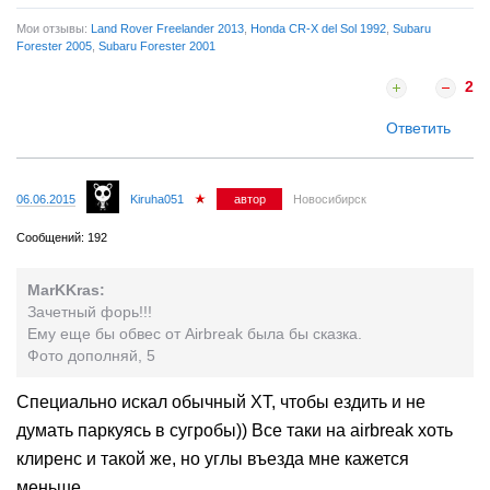
атмосферник.
Мои отзывы:
Land Rover Freelander 2013
,
Honda CR-X del Sol 1992
,
Subaru
Forester 2005
,
Subaru Forester 2001
2
Ответить
06.06.2015
Kiruha051
автор
Новосибирск
Сообщений: 192
MarKKras:
Зачетный форь!!!
Ему еще бы обвес от Airbreak была бы сказка.
Фото дополняй, 5
Специально искал обычный XT, чтобы ездить и не
думать паркуясь в сугробы)) Все таки на airbreak хоть
клиренс и такой же, но углы въезда мне кажется
меньше...