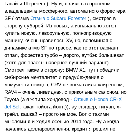
Танай и Шерегеш:). Ну и, являясь в прошлом
владельцем атмосферного, автоматного форестера
SF ( отзыв
Отзыв о Subaru Forester
), смотрел в
сторону субарей. Из новых, а изначально хотел
купить новую, леворульную, полноприводную
машину, очень нравилась XV, но, вспоминая о
динамике атмо SF по трассе, как то этот вариант
отпал, форестер турбо – дорого, аутбэк большеват
(хотя для трассы наверное лучший вариант).
Смотрел также в сторону: BMW X1, тут победили
сибирские менталитет и предубеждения о
ломучести немцев; CRV не впечатлила клиренсом;
RAV4 – очень ликвидная, с прикольным салоном, но
Toyota (а я ж типа хондовод -
Отзыв о Honda CR-X
del Sol
, какая тойота йопт:)), аутлэндер, тигуан, х-
трейл, кашкай – просто не мое. Вот с такими
мыслями я и ходил осенью 2014 года. Ну а когда
начались доллароволнения, кредит я решил не