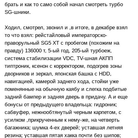
брать и как то само собой начал смотреть турбо
SG-шники.
Ходил, смотрел, звонил и ,в итоге, в декабре взял
то что взял: рейстайловый императорско-
праворульный SG5 XT с пробегом (похожим на
правду) 136000 т, 5-ый год, 205-ый турбоеж,
система стабилизации VDC, TV-шная АКПП
типтроник, ксенон с корректором, подогрев зоны
дворников и зеркал, японская башка с HDD,
навигацией, камерой заднего хода, стойки уже
поменянные на обычную каябу и слегка подбитые
задний бампер и задняя дверь в придачу. А и еще
бонусы от предыдущего владельца: гидроник;
сабвуфер, нежнообтянутый черным карпетом, с
усилком ,прикрученным к нему-же, на четверть
багажника; шумка 4-ех дверей; уставшая летняя
резина; уставшая пятая хакка почти без шипов;