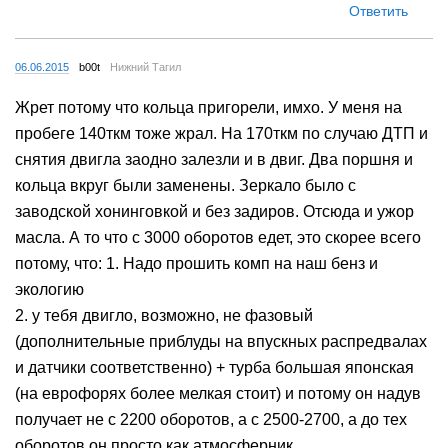
Ответить
06.06.2015
b00t
Нижний Тагил
Жрет потому что кольца пригорели, имхо. У меня на
пробеге 140ткм тоже жрал. На 170ткм по случаю ДТП и
снятия двигла заодно залезли и в двиг. Два поршня и
кольца вкруг были заменены. Зеркало было с
заводской хонинговкой и без задиров. Отсюда и ужор
масла. А то что с 3000 оборотов едет, это скорее всего
потому, что: 1. Надо прошить комп на наш бенз и
экологию
2. у тебя двигло, возможно, не фазовый
(дополнительные приблуды на впускных распредвалах
и датчики соответственно) + турба большая японская
(на еврофорях более мелкая стоит) и потому он надув
получает не с 2200 оборотов, а с 2500-2700, а до тех
оборотов он просто как атмосферник.