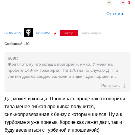
1
Ответить
06.06.2015
Kiruha051
автор
Новосибирск
Сообщений: 192
b00t:
Жрет потому что кольца пригорели, имхо. У меня на
пробеге 140ткм тоже жрал. На 170ткм по случаю ДТП и
снятия двигла заодно залезли и в двиг. Два поршня и
кольца вкруг были заменены. Зеркало было с заводской
хонинговкой и без задиров. Отсюда и ужор масла. А то что
с 3000 оборотов едет, это скорее всего потому, что: 1. Надо
Да, может и кольца. Прошивать вроде как отговорили,
прошить комп на наш бенз и экологию
типа менее гибкая прошивка получится,
2. у тебя двигло, возможно, не фазовый (дополнительные
приблуды на впускных распредвалах и датчики
сильнопривязанная к бензу с которым шился. Ну а к
соответственно) + турба большая японская (на еврофорях
турбояме я уже привык. Короче как ляжет двиг, так и
более мелкая стоит) и потому он надув получает не с 2200
буду веселиться с турбиной и прошивкой:)
оборотов, а с 2500-2700, а до тех оборотов он просто как