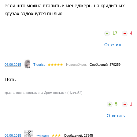
если што можна втапить и менеджеры на кридитных
крузах задохнутся пылью
17
4
Ответить
06.06.2015
Ttourist
Новосибирск
Сообщений: 370259
Пять.
красна весна цветами, а Дром постами (Чукча54)
5
1
Ответить
06.06.2015
twincam
Сообщений: 27345