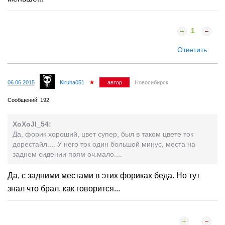
1
Ответить
06.06.2015
Kiruha051
автор
Новосибирск
Сообщений: 192
XoXoJI_54:
Да, форик хороший, цвет супер, был в таком цвете ток
дорестайл.... У него ток один большой минус, места на
заднем сидении прям оч.мало....
Да, с задними местами в этих фориках беда. Но тут
знал что брал, как говорится...