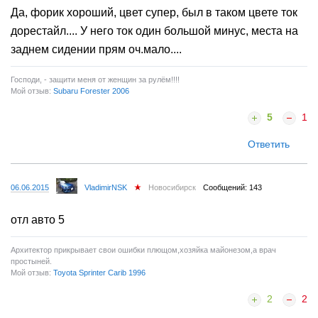
Да, форик хороший, цвет супер, был в таком цвете ток
дорестайл.... У него ток один большой минус, места на
заднем сидении прям оч.мало....
Господи, - защити меня от женщин за рулём!!!!
Мой отзыв:
Subaru Forester 2006
5
1
Ответить
06.06.2015
VladimirNSK
Новосибирск
Сообщений: 143
отл авто 5
Архитектор прикрывает свои ошибки плющом,хозяйка майонезом,а врач
простыней.
Мой отзыв:
Toyota Sprinter Carib 1996
2
2