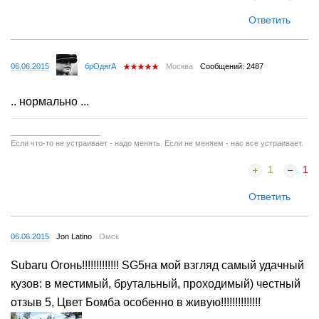
Ответить
06.06.2015
брОдягА
Москва
Сообщений: 2487
.. нормально ...
_____________________
Если что-то не устраивает - надо менять. Если не меняем - нас все устраивает.
1
1
Ответить
06.06.2015
Jon Latino
Омск
Subaru Огонь!!!!!!!!!!!!! SG5на мой взгляд самый удачный
кузов: в местимый, брутальный, проходимый) честный
отзыв 5, Цвет Бомба особенно в живую!!!!!!!!!!!!!!