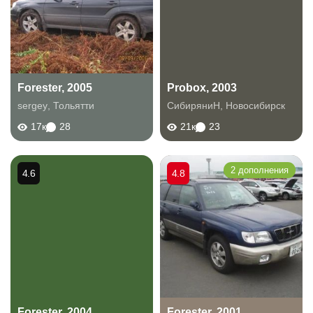
Forester, 2005
Probox, 2003
sergey
,
Тольятти
СибиряниН
,
Новосибирск
17к
28
21к
23
2 дополнения
4.6
4.8
Forester, 2004
Forester, 2001