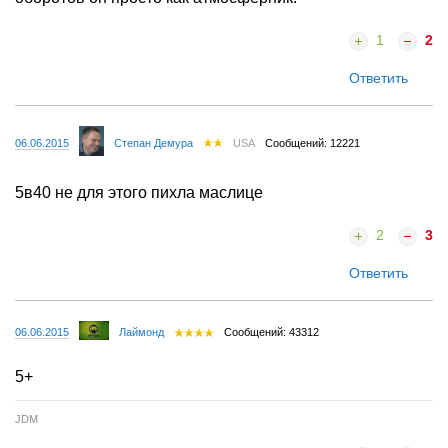
1
2
Ответить
06.06.2015
Степан Демура
USA
Сообщений: 12221
5в40 не для этого пихла маслице
2
3
Ответить
06.06.2015
Лаймонд
Сообщений: 43312
5+
JDM