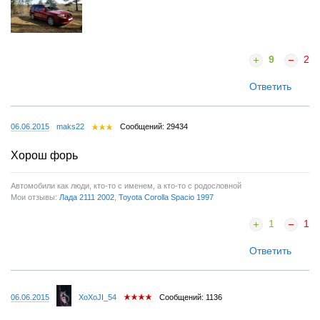
9
2
Ответить
06.06.2015
maks22
Сообщений: 29434
Хорош форь
Автомобили как люди, кто-то с именем, а кто-то с родословной
Мои отзывы:
Лада 2111 2002
,
Toyota Corolla Spacio 1997
1
1
Ответить
06.06.2015
XoXoJI_54
Сообщений: 1136