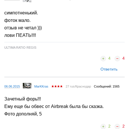
симпотненький.
фоток мало.
отзыв не четал )))
лови ПЕАТЬ!!!!
ULTIMA RATIO REGIS
4
4
Ответить
06.06.2015
MarKKras
27 rus/Краснодар
Сообщений: 1565
Зачетный форь!!!
Ему еще бы обвес от Airbreak была бы сказка.
Фото дополняй, 5
2
2