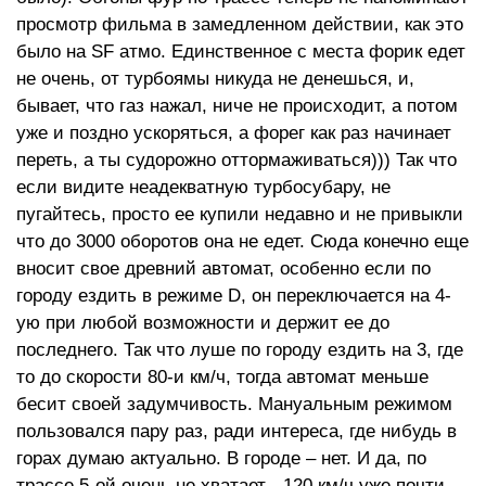
просмотр фильма в замедленном действии, как это
было на SF атмо. Единственное с места форик едет
не очень, от турбоямы никуда не денешься, и,
бывает, что газ нажал, ниче не происходит, а потом
уже и поздно ускоряться, а форег как раз начинает
переть, а ты судорожно оттормаживаться))) Так что
если видите неадекватную турбосубару, не
пугайтесь, просто ее купили недавно и не привыкли
что до 3000 оборотов она не едет. Сюда конечно еще
вносит свое древний автомат, особенно если по
городу ездить в режиме D, он переключается на 4-
ую при любой возможности и держит ее до
последнего. Так что луше по городу ездить на 3, где
то до скорости 80-и км/ч, тогда автомат меньше
бесит своей задумчивость. Мануальным режимом
пользовался пару раз, ради интереса, где нибудь в
горах думаю актуально. В городе – нет. И да, по
трассе 5-ой очень не хватает - 120 км/ч уже почти