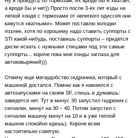
Ну и пройдусь по тормозам, их вроде бы и хватает,
а вроде бы и нет)) Просто после 3-ех лет езды на
легкой хонде с тормозами от нелегкого одиссея они
кажутся «ватными». Может поставлю колодки
позлее, хотя по хорошему надо ставить суппорты с
STI какой-нибудь, поставишь суппорты – придется
диски искать с нужными спицами под эти самые
суппорты... короче пока мне хонды заглаза для
автоковыряний)))
Отмечу еще мегаудобство гидроника, который с
машиной достался. Помню как я намаялся с
автозапусками на своем SF, спишь и думаешь:
заведется нет. Тут в минус 30 запустил гидроник с
сигналки, минут на 30 – 40. Потом запустил с
сигналки машину минут на 10 и в уже теплой
машине спокойно едешь). Короче всем
настоятельно советую.