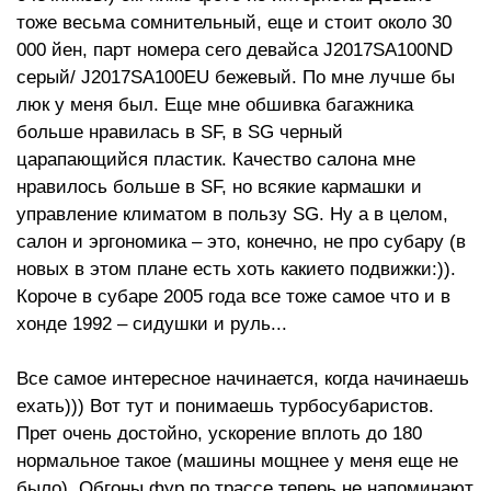
тоже весьма сомнительный, еще и стоит около 30
000 йен, парт номера сего девайса J2017SA100ND
серый/ J2017SA100EU бежевый. По мне лучше бы
люк у меня был. Еще мне обшивка багажника
больше нравилась в SF, в SG черный
царапающийся пластик. Качество салона мне
нравилось больше в SF, но всякие кармашки и
управление климатом в пользу SG. Ну а в целом,
салон и эргономика – это, конечно, не про субару (в
новых в этом плане есть хоть какието подвижки:)).
Короче в субаре 2005 года все тоже самое что и в
хонде 1992 – сидушки и руль...
Все самое интересное начинается, когда начинаешь
ехать))) Вот тут и понимаешь турбосубаристов.
Прет очень достойно, ускорение вплоть до 180
нормальное такое (машины мощнее у меня еще не
было). Обгоны фур по трассе теперь не напоминают