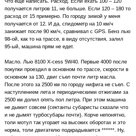
Что еще написать. Расход. Если ехать 100 – 120
получается литров 11, не больше. Если 120 – 180 то
расход от 15 примерно. По городу зимой у меня
получается от 12. И да, спидометр на 10 км/ч
занижает после 90 км/ч, сравнивал с GPS. Бенз лью
98-ой, как то на трассе, в виду отсутствия, залил
95-ый, машина прям не едет.
Масло. Лью 8100 X-cess 5W40. Первые 4000 после
покупки проездил в основном по трассе, скорости в
основном за 130, двиг съел почти литр масла.
После этого за 2500 км по городу нифига не съел. С
наступлением лета и периодическими отжигами за
2500 км долил опять пол литра. При этом машина
не дымит совсем (сектанты субаристы сказали что
и не дымят турбосубары почти). Корче непонятно,
толи мотул так угорает на высоких оборотах и это
норма, толи двигателю подкрадывается ******. Ну,