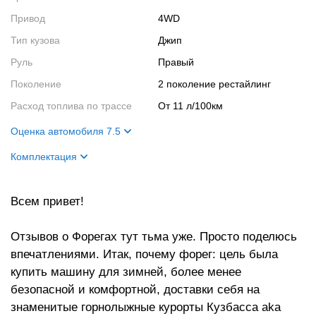
Привод
4WD
Тип кузова
Джип
Руль
Правый
Поколение
2 поколение рестайлинг
Расход топлива по трассе
от 11 л/100км
Оценка автомобиля 7.5
Внешний вид
5
Комплектация
Салон
5
Название
XT
Двигатель
10
Всем привет!
Цвет кузова
33J
Ходовые качества
10
Цвет салона
C50
Отзывов о Форегах тут тьма уже. Просто поделюсь
впечатлениями. Итак, почему форег: цель была
купить машину для зимней, более менее
безопасной и комфортной, доставки себя на
знаменитые горнолыжные курорты Кузбасса aka