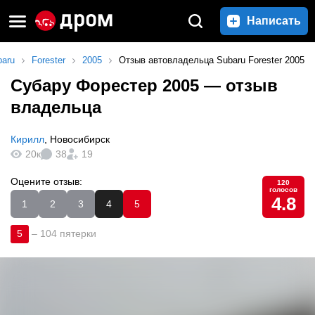
Написать
baru
Forester
2005
Отзыв автовладельца Subaru Forester 2005
Субару Форестер 2005
— отзыв
владельца
Кирилл
,
Новосибирск
20к
38
19
Оцените отзыв:
120
голосов
4.8
1
2
3
4
5
5
–
104 пятерки