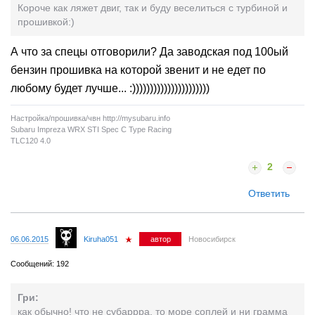
Короче как ляжет двиг, так и буду веселиться с турбиной и
прошивкой:)
А что за спецы отговорили? Да заводская под 100ый
бензин прошивка на которой звенит и не едет по
любому будет лучше... :))))))))))))))))))))))
Настройка/прошивка/чвн http://mysubaru.info
Subaru Impreza WRX STI Spec C Type Racing
TLC120 4.0
2
Ответить
06.06.2015
Kiruha051
автор
Новосибирск
Сообщений: 192
Гри:
как обычно! что не субаррра, то море соплей и ни грамма