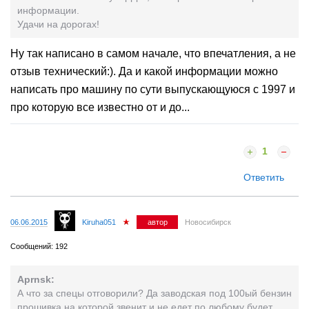
информации.
Удачи на дорогах!
Ну так написано в самом начале, что впечатления, а не
отзыв технический:). Да и какой информации можно
написать про машину по сути выпускающуюся с 1997 и
про которую все известно от и до...
1
Ответить
06.06.2015
Kiruha051
автор
Новосибирск
Сообщений: 192
Aprnsk:
А что за спецы отговорили? Да заводская под 100ый бензин
прошивка на которой звенит и не едет по любому будет