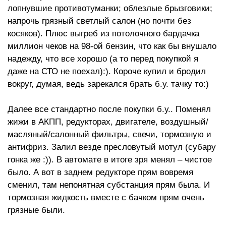
лопнувшие противотуманки; облезлые брызговики;
напрочь грязный светлый салон (но почти без
косяков). Плюс выгреб из потолочного бардачка
миллион чеков на 98-ой бензин, что как бы внушало
надежду, что все хорошо (а то перед покупкой я
даже на СТО не поехал):). Короче купил и бродил
вокруг, думая, ведь зарекался брать б.у. тачку то:)
Далее все стандартно после покупки б.у.. Поменял
жижи в АКПП, редукторах, двигателе, воздушный/
масляный/салонный фильтры, свечи, тормозную и
антифриз. Залил везде пресловутый мотул (субару
гонка же :)). В автомате в итоге зря менял – чистое
было. А вот в заднем редукторе прям вовремя
сменил, там непонятная субстанция прям была. И
тормозная жидкость вместе с бачком прям очень
грязные были.