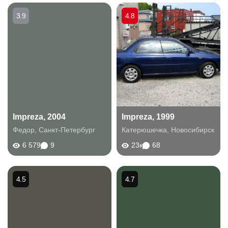
3.9
4.8
Impreza, 2004
Impreza, 1999
Федор
,
Санкт-Петербург
Катерюшечка
,
Новосибирск
6 579
9
23к
68
4.5
4.7