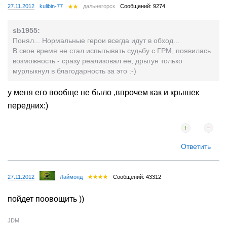
27.11.2012
kulibin-77
дальнегорск
Сообщений: 9274
sb1955:
Понял... Нормальные герои всегда идут в обход...
В свое время не стал испытывать судьбу с ГРМ, появилась
возможность - сразу реализовал ее, дрыгун только
мурлыкнул в благодарность за это :-)
у меня его вообще не было ,впрочем как и крышек
передних:)
Ответить
27.11.2012
Лаймонд
Сообщений: 43312
пойдет поовощить ))
JDM