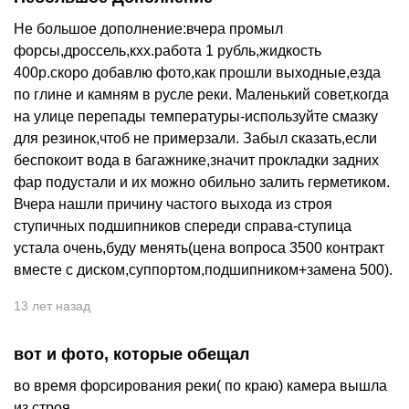
Не большое дополнение:вчера промыл
форсы,дроссель,кхх.работа 1 рубль,жидкость
400р.скоро добавлю фото,как прошли выходные,езда
по глине и камням в русле реки. Маленький совет,когда
на улице перепады температуры-используйте смазку
для резинок,чтоб не примерзали. Забыл сказать,если
беспокоит вода в багажнике,значит прокладки задних
фар подустали и их можно обильно залить герметиком.
Вчера нашли причину частого выхода из строя
ступичных подшипников спереди справа-ступица
устала очень,буду менять(цена вопроса 3500 контракт
вместе с диском,суппортом,подшипником+замена 500).
13 лет назад
вот и фото, которые обещал
во время форсирования реки( по краю) камера вышла
из строя....