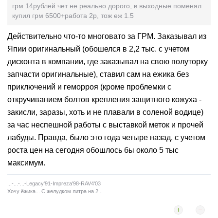
грм 14рублей чет не реально дорого, в выходные поменял
купил грм 6500+работа 2р, тож еж 1.5
Действительно что-то многовато за ГРМ. Заказывал из
Япии оригинальный (обошелся в 2,2 тыс. с учетом
дисконта в компании, где заказывал на свою полуторку
запчасти оригинальные), ставил сам на ежика без
приключений и геморроя (кроме проблемки с
откручиванием болтов крепления защитного кожуха -
закисли, заразы, хоть и не плавали в соленой водице)
за час неспешной работы с выставкой меток и прочей
лабуды. Правда, было это года четыре назад, с учетом
роста цен на сегодня обошлось бы около 5 тыс
максимум.
...-...-...-Legaсy'91-Impreza'98-RAV4'03
Хочу ёжика... С желудком литра на 2...