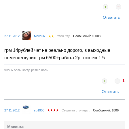
Ответить
27.11.2012
Maксuм
Улан-Удэ
Сообщений: 10008
грм 14рублей чет не реально дорого, в выходные
поменял купил грм 6500+работа 2р, тож еж 1.5
жизнь боль, когда резя в ноль
1
Ответить
27.11.2012
sb1955
Седьмая столица...
Сообщений: 1806
Maксuм: