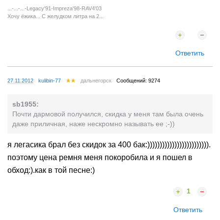
...-...-...-Legaсy'91-Impreza'98-RAV4'03
Хочу ёжика... С желудком литра на 2...
Ответить
27.11.2012
kulibin-77
дальнегорск
Сообщений: 9274
sb1955:
Почти дармовой получился, скидка у меня там была очень
даже приличная, наже нескромно называть ее ;-))
я легасика брал без скидок за 400 бак:))))))))))))))))))))))))).
поэтому цена ремня меня покоробила и я пошел в
обход:).как в той песне:)
1
Ответить