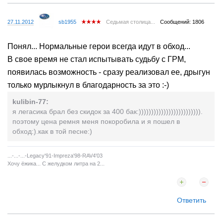
27.11.2012
sb1955
Седьмая столица...
Сообщений: 1806
Понял... Нормальные герои всегда идут в обход...
В свое время не стал испытывать судьбу с ГРМ,
появилась возможность - сразу реализовал ее, дрыгун
только мурлыкнул в благодарность за это :-)
kulibin-77:
я легасика брал без скидок за 400 бак:))))))))))))))))))))))))).
поэтому цена ремня меня покоробила и я пошел в
обход:).как в той песне:)
...-...-...-Legaсy'91-Impreza'98-RAV4'03
Хочу ёжика... С желудком литра на 2...
Ответить