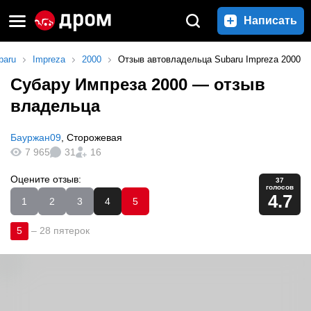
Написать
baru
Impreza
2000
Отзыв автовладельца Subaru Impreza 2000
Субару Импреза 2000
— отзыв
владельца
Бауржан09
,
Сторожевая
7 965
31
16
Оцените отзыв:
37
голосов
4.7
1
2
3
4
5
5
–
28 пятерок