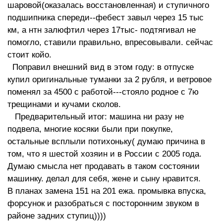
шаровой(оказалась восстановленная) и ступичного
подшипника спереди--фебест завыл через 15 тыс
км, а нтн залюфтил через 17тыс- подтягивал не
помогло, ставили правильно, впресовывали. сейчас
стоит койо.
Поправил внешний вид в этом году: в отпуске
купил оригинальные туманки за 2 рубля, и ветровое
поменял за 4500 с работой---стояло родное с 7ю
трещинами и кучами сколов.
Предварительный итог: машина ни разу не
подвела, многие косяки были при покупке,
остальные всплыли потихоньку( думаю причина в
том, что я шестой хозяин и в России с 2005 года.
Думаю смысла нет продавать в таком состоянии
машинку. делал для себя, жене и сыну нравится.
В планах замена 151 на 201 ежа. промывка впуска,
форсунок и разобраться с посторонним звуком в
районе задних ступиц))))