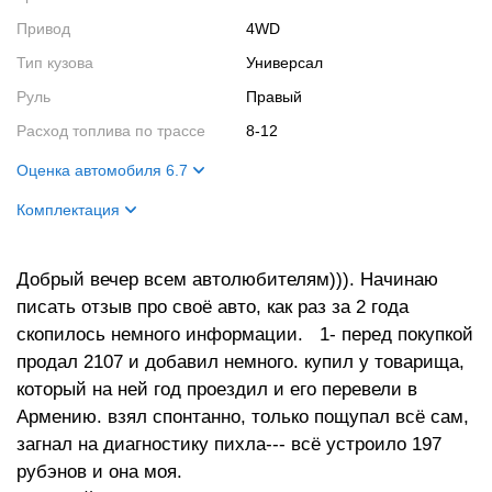
Привод
4WD
Тип кузова
Универсал
Руль
Правый
Расход топлива по трассе
8-12
Оценка автомобиля 6.7
Внешний вид
9
Комплектация
Салон
7
Название
c/z sport
Двигатель
4
Добрый вечер всем автолюбителям))). Начинаю
Цвет кузова
светло синий
писать отзыв про своё авто, как раз за 2 года
Цвет салона
тёмный
скопилось немного информации. 1- перед покупкой
Кузов
спойлер, метла, птф
продал 2107 и добавил немного. купил у товарища,
Ходовая часть
независимая
который на ней год проездил и его перевели в
Двигатель
sohc
Армению. взял спонтанно, только пощупал всё сам,
загнал на диагностику пихла--- всё устроило 197
рубэнов и она моя.