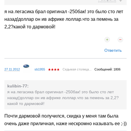
геморроя (кроме проблемки с откручиванием болтов
крепления защитного кожуха - закисли, заразы, хоть и не
я на легасика брал оригинал -250бак! это было сто лет
плавали в соленой водице) за час неспешной работы с
назад!доллар он ив африке лоллар.что за пемень за
выставкой меток и прочей лабуды. Правда, было это года
четыре назад, с учетом роста цен на сегодня обошлось бы
2,2?какой то дармовой!
около 5 тыс максимум.
Ответить
27.11.2012
sb1955
Седьмая столица...
Сообщений: 1806
kulibin-77:
я на легасика брал оригинал -250бак! это было сто лет
назад!доллар он ив африке лоллар.что за пемень за 2,2?
какой то дармовой!
Почти дармовой получился, скидка у меня там была
очень даже приличная, наже нескромно называть ее ;-))