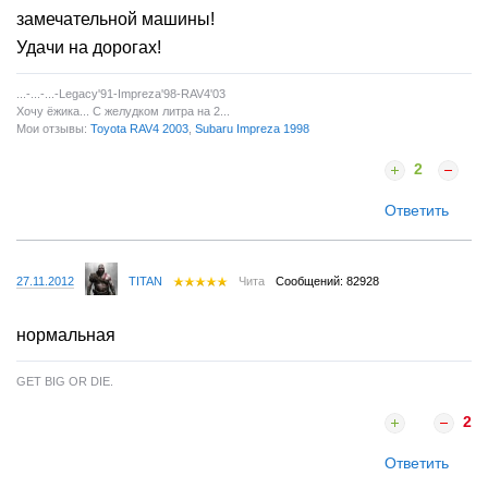
замечательной машины!
Удачи на дорогах!
...-...-...-Legaсy'91-Impreza'98-RAV4'03
Хочу ёжика... С желудком литра на 2...
Мои отзывы:
Toyota RAV4 2003
,
Subaru Impreza 1998
2
Ответить
27.11.2012
TITAN
Чита
Сообщений: 82928
нормальная
GET BIG OR DIE.
2
Ответить