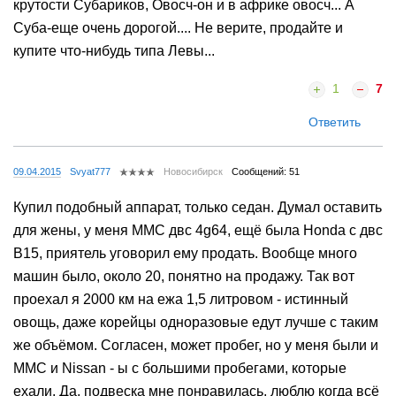
крутости Субариков, Овосч-он и в африке овосч... А
Суба-еще очень дорогой.... Не верите, продайте и
купите что-нибудь типа Левы...
1
7
Ответить
09.04.2015
Svyat777
Новосибирск
Сообщений: 51
Купил подобный аппарат, только седан. Думал оставить
для жены, у меня MMC двс 4g64, ещё была Honda с двс
B15, приятель уговорил ему продать. Вообще много
машин было, около 20, понятно на продажу. Так вот
проехал я 2000 км на ежа 1,5 литровом - истинный
овощь, даже корейцы одноразовые едут лучше с таким
же объёмом. Согласен, может пробег, но у меня были и
MMC и Nissan - ы с большими пробегами, которые
ехали. Да, подвеска мне понравилась, люблю когда всё