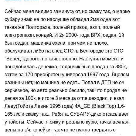
Сейчас меня видимо заминусуют, но скажу так, о марке
субару знаю не по наслушке обладал 2мя одна вот
такая же Полтораха, полный привод, акпп, полный
электропакет, кондей. И 2я 2000- года ВРХ, седан. 1й
был седан, машинка ехела, при чем не плохо,
обслуживал либо на спец СТО, в Белгороде это СТО
"Венец"-дорого, но качественно. Наступил момент, и
понадобилась денежка, седанчик был продан за 380к,
затем за 170 приобретен универсал 1997 года. Вцелом
разницы нет, но машина не едет... Попал в ДТП не оч
серьезное, но авто реально бесило, так что продал не
делая за 100к, в итоге 3 месяца отпешеходил, и взял
Леву(Тойота Левин 1995 года) 4A_GE (Black Top) 1,6-
165 л/с,и скажу так... Ребята, СУБАРУ-дико отсасывает
у тойоты. Cейчас, я сижу и реально курю, тачка вечная,
цены на з/ч, копейки, так что не нужно твердить о