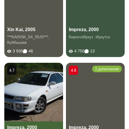
Xin Kai, 2005
Impreza, 2000
***KAINSK_54_RUS***
,
КириллИркут
,
Иркутск
Куйбышев
3 930
46
4 750
13
1 дополнение
4.7
4.8
Impreza, 2000
Impreza, 2000