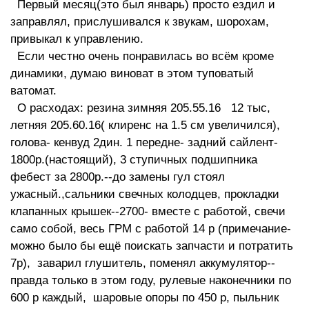
Первый месяц(это был январь) просто ездил и
заправлял, прислушивался к звукам, шорохам,
привыкал к управлению.
Если честно очень понравилась во всём кроме
динамики, думаю виноват в этом туповатый
ватомат.
О расходах: резина зимняя 205.55.16 12 тыс,
летняя 205.60.16( клиренс на 1.5 см увеличился),
голова- кенвуд 2дин. 1 передне- задний сайлент-
1800р.(настоящий), 3 ступичных подшипника
фебест за 2800р.--до замены гул стоял
ужасный.,сальники свечных колодцев, прокладки
клапанных крышек--2700- вместе с работой, свечи
само собой, весь ГРМ с работой 14 р (примечание-
можно было бы ещё поискать запчасти и потратить
7р), заварил глушитель, поменял аккумулятор--
правда только в этом году, рулевые наконечники по
600 р каждый, шаровые опоры по 450 р, пыльник