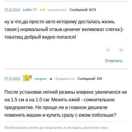
27.11.2012
kulibin-77
дальнегорск
Сообщений: 9274
ну а что,да просто авто которому досталась жизнь
такая:).нормальный отзыв.ценичег великоват слегка:)-
товатищ добрый видно попался!
Ответить
27.11.2012
sergone
Владивосток
Сообщений: 159
После установки летней резины клиренс увеличился не
на 1.5 см а на 1.0 см. Менять ежей - сомнительное
предприятие. Не проще-ли и главное дешевле
поменять машин и купить сразу с ежом побольше?
Любой машины хватит до конца жизни, если ездить достаточно лихо.