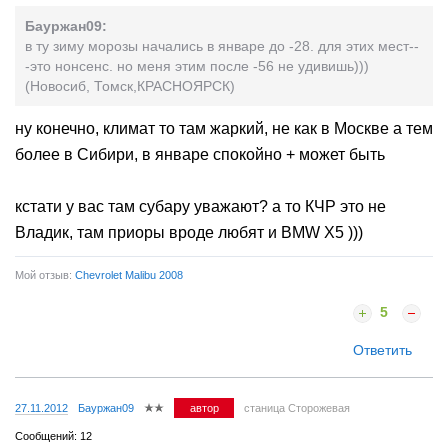
Бауржан09:
в ту зиму морозы начались в январе до -28. для этих мест--
-это нонсенс. но меня этим после -56 не удивишь)))
(Новосиб, Томск,КРАСНОЯРСК)
ну конечно, климат то там жаркий, не как в Москве а тем
более в Сибири, в январе спокойно + может быть
кстати у вас там субару уважают? а то КЧР это не
Владик, там приоры вроде любят и BMW X5 )))
Мой отзыв:
Chevrolet Malibu 2008
5
Ответить
27.11.2012
Бауржан09
автор
станица Сторожевая
Сообщений: 12