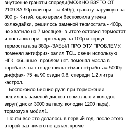
внутренне гранаты спереди(МОЖНО ВЗЯТО ОТ
2109 ЗА 90р или ориг. за 450р), гранату наружную за
900 р- Китай, одно время беспокоила утечка
охлаждайки, решилось заменой термостата - 400р,
но хватило на 7 месяцев- в итоге оставил термостат
и поставил ориг. прокладку за 100р и корпус
термостата за 380р--ЗАБЫЛ ПРО ЭТУ ПРОБЛЕМУ.
поменял антифриз- залил TCL. свечи использую
НГК- обычные- проблем нет. поменял масла в
коробасе- на стенде фильтр+масло+работа= 5000р.
диффах- 75 на 90 сзади 0.8, спереди 1.2 литра
кастрол.
Беспокоило биение руля при торможении-
решилось заменой дисков тормозных и колодок
вкруг( диски 3000 за пару, колодки 1200 пара),
тормозуха мобил1.
Почти всё это делалось в первый год. после этого
второй раз ничего не делал, кроме