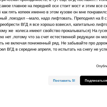
 самое главное на передней оси стоит мост и этим все с
й как пять копеек именно в этом кузове он мне понравилс
ный ,поездил --мало, надо лифтовать. Преподнял на 8 
преобрести ВГД я все хорошо взвесил, капитально лифт
тому же колеса имеют свойство прокалываться) На гус
ю нет ,потому что за счет естественной редукции он мо
ать не включая пониженный ряд. Не забывайте про дорож
брел ВГД в середине апреля, то испытать на снегу не усп
снега .
Опубли
Поставить 5!
Подписаться