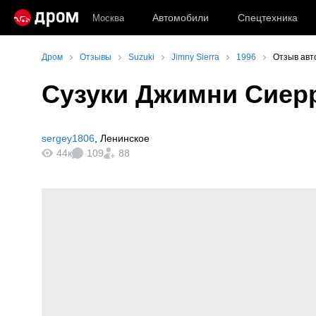
Автомобили
Спецтехника
Москва
Дром
Отзывы
Suzuki
Jimny Sierra
1996
Отзыв авто
Сузуки Джимни Сиерр
sergey1806
,
Ленинское
44к
109
88