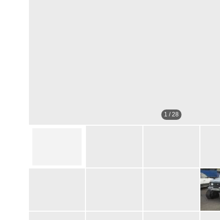
1
/
28