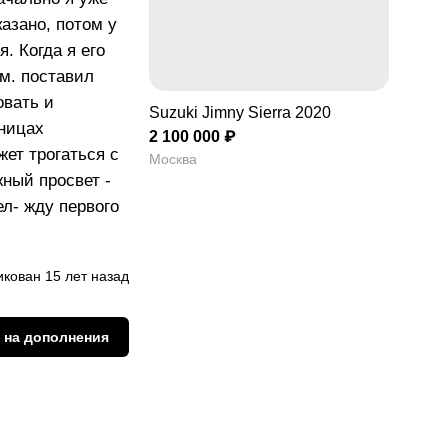
казано, потом у
я. Когда я его
см. поставил
овать и
Suzuki Jimny Sierra 2020
еницах
2 100 000 ₽
жет трогаться с
Москва
ный просвет -
ел- жду первого
кован 15 лет назад
 на дополнения