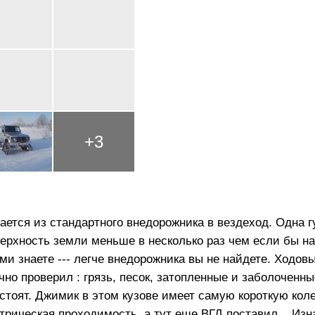
+
3
щается из стандартного внедорожника в вездеход. Одна 
оверхность земли меньше в несколько раз чем если бы н
ми знаете --- легче внедорожника вы не найдете. Ходовы
но проверил : грязь, песок, затопленные и заболоченн
тоят. Джимик в этом кузове имеет самую короткую кол
етрическая проходимость, а тут еще ВГД поставил... Изн