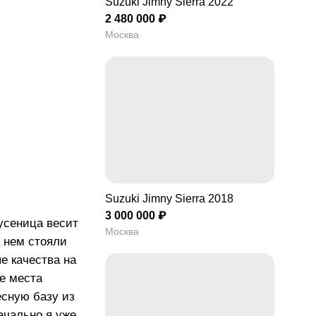
Suzuki Jimny Sierra 2022
2 480 000 ₽
Москва
Suzuki Jimny Sierra 2018
3 000 000 ₽
гусеница весит
Москва
а нем стояли
е качества на
ые места
есную базу из
ачально я уже