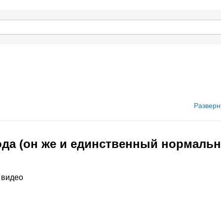
Разверн
года (он же и единственный нормаль
т видео