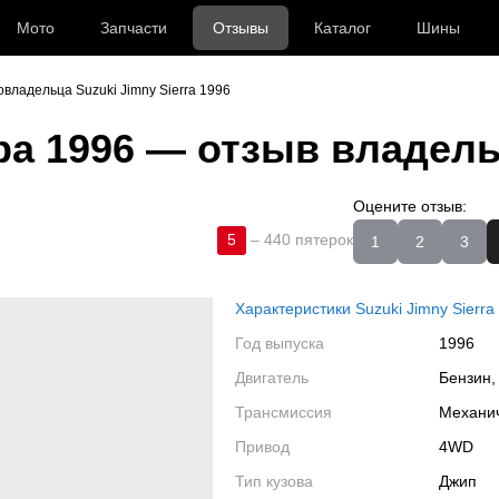
Мото
Запчасти
Отзывы
Каталог
Шины
владельца Suzuki Jimny Sierra 1996
а 1996
— отзыв владел
Оцените отзыв:
5
–
440 пятерок
1
2
3
Характеристики Suzuki Jimny Sierra
Год выпуска
1996
Двигатель
Бензин,
Трансмиссия
Механи
Привод
4WD
Тип кузова
Джип