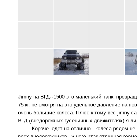
Jimny на ВГД--1500 это маленький танк, превра
75 кг. не смотря на это удельное давление на п
очень большие колеса. Плюс к тому вес jimny са
ВГД (внедорожных гусеничных движителях) я лич
. Короче едет на отлично - колеса рядом не с
всех внедорожников , у него итак отличная геом