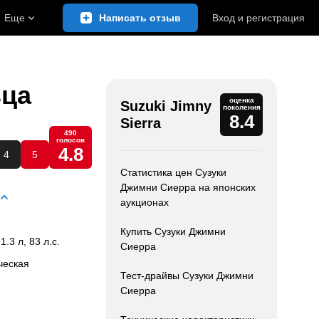
Еще
Написать отзыв
Вход
и
регистрация
ьца
оценка
Suzuki Jimny
поколения
8.4
Sierra
490
голосов
4.8
4
5
Статистика цен Сузуки
Джимни Сиерра на японских
аукционах
Купить Сузуки Джимни
 1.3 л, 83 л.с.
Сиерра
ческая
Тест-драйвы Сузуки Джимни
Сиерра