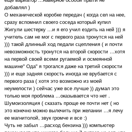
еще вариатор …наверное особой прыти не
добавлял )
О механической коробке передач ( когда сел на нее,
сразу вспомнил своего соседа который купил
Жигули шестерку …и я его учил ездить на ней ))) я
учитель сам не мог с первого раза тронутся на ней
))) такой длинный ход педали сцепления ( и почти
невозможность тронутся на второй скорости …хотя
на первой своей всеми ругаемой и осмеянной
машине" Ода" я трогался даже на третий скорости
))) и еще задняя скорость иногда не врубается с
первого раза ( хотя это возможно из моей
неумелости ) сейчас уже все лучше )) думал это
только моя проблема …оказывается что нет .
Шумоизоляция ( сказать проще ее почти нет ( но
это конечно можно вылечить при желании …я лечу
ее магнитолой, звук громче и все :)
Чуть не забыл …расход бензина ))) компьютер