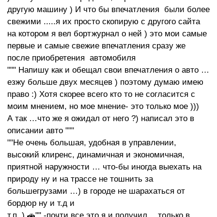
другую машину ) И что бы впечатления были более
свежими .....я их просто скопирую с другого сайта
на котором я вел бортжурнал о ней ) это мои самые
первые и самые свежие впечатления сразу же
после приобретения автомобиля
""" Напишу как и обещал свои впечатления о авто …
езжу больше двух месяцев ) поэтому думаю имею
право :) Хотя скорее всего кто то не согласится с
моим мнением, но мое мнение- это только мое )))
А так …что же я ожидал от него ?) написал это в
описании авто """
""Не очень большая, удобная в управлении,
высокий клиренс, динамичная и экономичная,
приятной наружности … что-бы иногда выехать на
природу ну и на трассе не тошнить за
большегрузами …) в городе не шарахаться от
бордюр ну и т.д и
т.п. ) 🚗"" -почти все это я и получил …только в