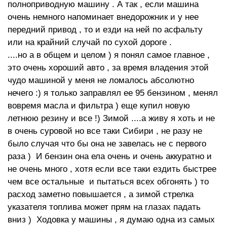
полноприводную машину . А так , если машина
очень немного напоминает внедорожник и у нее
передний привод , то и езди на ней по асфальту
или на крайний случай по сухой дороге .
....но а в общем и целом ) я понял самое главное ,
это очень хороший авто , за время владения этой
чудо машиной у меня не ломалось абсолютно
нечего :) я только заправлял ее 95 бензином , менял
вовремя масла и фильтра ) еще купил новую
летнюю резину и все !) Зимой ....а живу я хоть и не
в очень суровой но все таки Сибири , не разу не
было случая что бы она не завелась не с первого
раза ) И бензин она ела очень и очень аккуратно и
не очень много , хотя если все таки ездить быстрее
чем все остальные и пытаться всех обгонять ) то
расход заметно повышается , а зимой стрелка
указателя топлива может прям на глазах падать
вниз ) Ходовка у машины , я думаю одна из самых