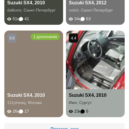
Suzuki SX4, 2010
Suzuki SX4, 2012
dalkons
,
Санкт-Петербург
votch
,
Санкт-Петербург
51к
41
34к
53
1 дополнение
3.0
4.4
Suzuki SX4, 2010
Suzuki SX4, 2010
111ytrewq
,
Москва
Имя
,
Сургут
26к
17
23к
5
Показать еще