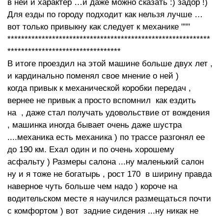
в ней и характер …и даже можно сказать :) задор !)
Для езды по городу подходит как нельзя лучше …
вот только привыкну как следует к механике """
***********************************************************
*********************************
В итоге проездил на этой машине больше двух лет ,
и кардинально поменял свое мнение о ней )
когда привык к механической коробки передач ,
вернее не привык а просто вспомнил как ездить
на , даже стал получать удовольствие от вождения
, машинка иногда бывает очень даже шустра
....механика есть механика ) по трассе разгонял ее
до 190 км. Ехал один и по очень хорошему
асфальту ) Размеры салона ...ну маленький салон
ну и я тоже не богатырь , рост 170 в ширину правда
наверное чуть больше чем надо ) короче на
водительском месте я научился размещаться почти
с комфортом ) вот задние сидения ...ну никак не