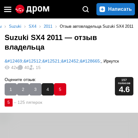
Написать
ы
Suzuki
SX4
2011
Отзыв автовладельца Suzuki SX4 2011
Suzuki SX4 2011
— отзыв
владельца
&#12469;&#12512;&#12521;&#12452;&#128665;
,
Иркутск
42к
40
15
Оцените отзыв:
157
голосов
4.6
1
2
3
4
5
5
–
125 пятерок