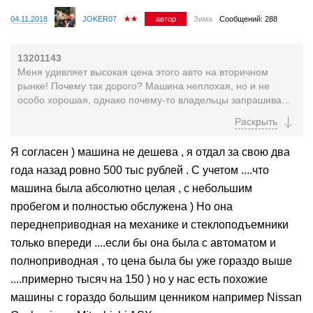
04.11.2018
JOKER07
автор
Зима
Сообщений: 288
13201143
Меня удивляет высокая цена этого авто на вторичном
рынке! Почему так дорого? Машина неплохая, но и не
особо хорошая, однако почему-то владельцы запрашивают
за эти машины просто несусветные деньги... Интересно...
Я согласен ) машина не дешева , я отдал за свою два
года назад ровно 500 тыс рублей . С учетом ....что
машина была абсолютно целая , с небольшим
пробегом и полностью обслужена ) Но она
переднеприводная на механике и стеклоподъемники
только впереди ....если бы она была с автоматом и
полноприводная , то цена была бы уже гораздо выше
....примерно тысяч на 150 ) но у нас есть похожие
машины с гораздо большим ценником например Nissan