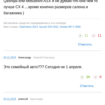
Qashqai или Mitsubishi ASX я не думаю что они чем то
лучше СХ 4 ....кроме конечно размеров салона и
багажника )
Автомобиль-средство передвижения,а это-свобода!
Мои отзывы:
Opel Astra 2013
,
Suzuki SX4 2011
,
Honda HR-V 2000
11
11
Ответить
04.11.2018
Александр
Нижний Новгород
Это семейный авто??? Сегодня не 1 апреля.
20
8
Ответить
04.11.2018
алексей
Краснодар