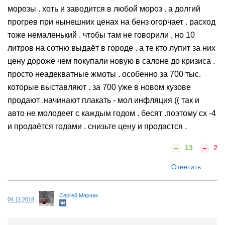
морозы . хоть и заводится в любой мороз . а долгий
прогрев при нынешних ценах на бенз огорчает . расход
тоже немаленький . чтобы там не говорили , но 10
литров на сотню выдаёт в городе . а те кто лупит за них
цену дороже чем покупали новую в салоне до кризиса .
просто неадекватные жмоты . особенно за 700 тыс.
которые выставляют . за 700 уже в новом кузове
продают .начинают плакать - мол инфляция (( так и
авто не молодеет с каждым годом . бесят .поэтому сх -4
и продаётся годами . снизьте цену и продастся .
13
2
Ответить
Сергей Марчак
04.11.2018