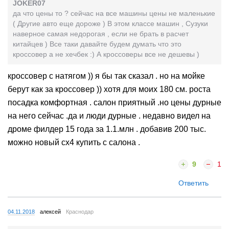
JOKER07
да что цены то ? сейчас на все машины цены не маленькие
( Другие авто еще дороже ) В этом классе машин , Сузуки
наверное самая недорогая , если не брать в расчет
китайцев ) Все таки давайте будем думать что это
кроссовер а не хечбек :) А кроссоверы все не дешевы )
кроссовер с натягом )) я бы так сказал . но на мойке
берут как за кроссовер )) хотя для моих 180 см. роста
посадка комфортная . салон приятный .но цены дурные
на него сейчас .да и люди дурные . недавно видел на
дроме филдер 15 года за 1.1.млн . добавив 200 тыс.
можно новый сх4 купить с салона .
9
1
Ответить
04.11.2018
алексей
Краснодар