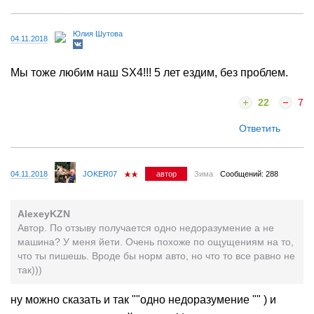
Юлия Шутова
04.11.2018
Мы тоже любим наш SX4!!! 5 лет ездим, без проблем.
22
7
Ответить
04.11.2018
JOKER07
автор
Зима
Сообщений: 288
AlexeyKZN
Автор. По отзыву получается одно недоразумение а не
машина? У меня йети. Очень похоже по ощущениям на то,
что ты пишешь. Вроде бы норм авто, но что то все равно не
так)))
ну можно сказать и так ""одно недоразумение "" ) и