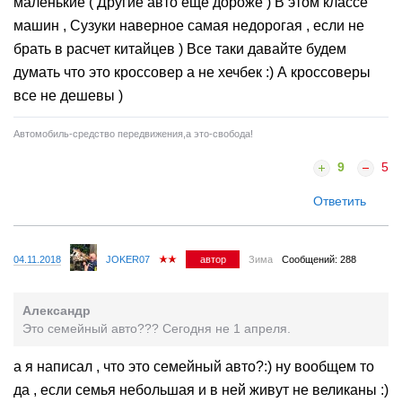
маленькие ( Другие авто еще дороже ) В этом классе
машин , Сузуки наверное самая недорогая , если не
брать в расчет китайцев ) Все таки давайте будем
думать что это кроссовер а не хечбек :) А кроссоверы
все не дешевы )
Автомобиль-средство передвижения,а это-свобода!
9
5
Ответить
04.11.2018
JOKER07
автор
Зима
Сообщений: 288
Александр
Это семейный авто??? Сегодня не 1 апреля.
а я написал , что это семейный авто?:) ну вообщем то
да , если семья небольшая и в ней живут не великаны :)