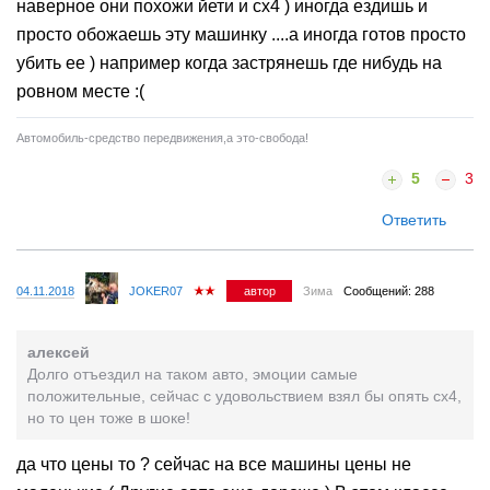
наверное они похожи йети и сх4 ) иногда ездишь и
просто обожаешь эту машинку ....а иногда готов просто
убить ее ) например когда застрянешь где нибудь на
ровном месте :(
Автомобиль-средство передвижения,а это-свобода!
5
3
Ответить
04.11.2018
JOKER07
автор
Зима
Сообщений: 288
алексей
Долго отъездил на таком авто, эмоции самые
положительные, сейчас с удовольствием взял бы опять сх4,
но то цен тоже в шоке!
да что цены то ? сейчас на все машины цены не