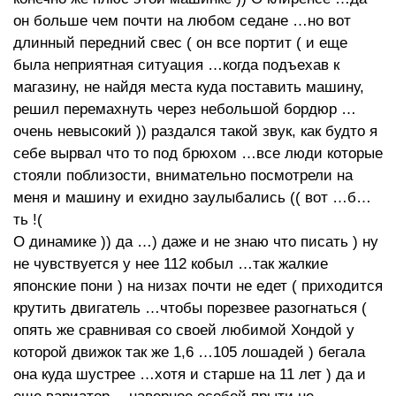
он больше чем почти на любом седане …но вот
длинный передний свес ( он все портит ( и еще
была неприятная ситуация …когда подъехав к
магазину, не найдя места куда поставить машину,
решил перемахнуть через небольшой бордюр …
очень невысокий )) раздался такой звук, как будто я
себе вырвал что то под брюхом …все люди которые
стояли поблизости, внимательно посмотрели на
меня и машину и ехидно заулыбались (( вот …б…
ть !(
О динамике )) да …) даже и не знаю что писать ) ну
не чувствуется у нее 112 кобыл …так жалкие
японские пони ) на низах почти не едет ( приходится
крутить двигатель …чтобы порезвее разогнаться (
опять же сравнивая со своей любимой Хондой у
которой движок так же 1,6 …105 лошадей ) бегала
она куда шустрее …хотя и старше на 11 лет ) да и