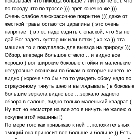
показывает что никогда больше 7 литров не ест, что
по городу что по трассе ))) врет конечно же )))
Очень слабое лакокрасочное покрытие ((( даже от
жесткой травы остаются царапины ( это очень
напрягает ( в лес надо ездить с опаской, что бы не
дай Бог задеть кустарник или ветки ( ха-ха )) эта
машина то и покупалась для выезда на природу )))
Обзор, впереди большое стекло …и видно все
хорошо ) вот широкие боковые стойки и маленькие
несуразные окошечки по бокам в которые ничего не
видно ( короче что бы что то увидеть сбоку надо по
страусиному тянуть шею и выглядывать ( в боковые
большие зеркала видно все …зеркало заднего
обзора в салоне, видно только маленький квадрат (
Ну вот но несмотря на все это я ничуть не жалею о
покупке этой машины !)
По мере того как привыкаю к ней …положительных
эмоций она приносит все больше и больше )) Есть