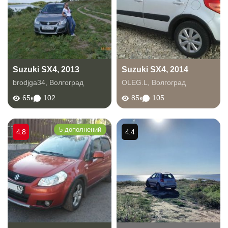
Suzuki SX4, 2013
Suzuki SX4, 2014
brodjga34
,
Волгоград
OLEG.L
,
Волгоград
65к
102
85к
105
5 дополнений
4.8
4.4