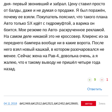
дня- первый звонивший и забрал. Цену ставил просто
от балды, даже и не думая о продаже. Я был поражён,
почему ее взяли. Покупатель пояснил, что такого плана
Авто только SХ идёт с гидромуфтой, а варика он
боится. Мое резюме по Авто- раскрученное рекламой.
На самом деле никакой это не кроссовер. Клиренс из-за
переднего бампера вообще ни в какие ворота. После
него взял новый кашкай, в котором разочаровался не
менее. Сейчас жена на Рав-4, довольна очень, а я
жалею, что к такому выводу не пришёл четыре года
назад.
9
1
Ответить
04.11.2018
&#12469;&#12512;&#12521;&#12452;&#128665;
автор
Зима