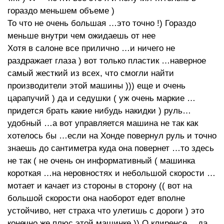
гораздо меньшем объеме )
То что не очень большая …это точно !) Гораздо
меньше внутри чем ожидаешь от нее
Хотя в салоне все прилично …и ничего не
раздражает глаза ) вот только пластик …наверное
самый жесткий из всех, что смогли найти
производители этой машины ))) еще и очень
царапучий ) да и седушки ( уж очень маркие …
придется брать какие нибудь накидки ) руль…
удобный …а вот управляется машина не так как
хотелось бы …если на Хонде повернул руль и точно
знаешь до сантиметра куда она повернет …то здесь
не так ( не очень он информативный ( машинка
короткая …на неровностях и небольшой скорости …
мотает и качает из стороны в сторону (( вот на
большой скорости она наоборот едет вполне
устойчиво, нет страха что улетишь с дороги ) это
конечно же плюс этой машинке )) О клиренсе …да