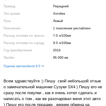
Привод
Передний
Тип кузова
Хэтчбек
Руль
Левый
Поколение
1 поколение рестайлинг
Расход топлива по трассе
7.0 л/100км
Расход топлива по городу
9.0 л/100км
Год приобретения
2016
Пробег
95 000 км
Оценка автомобиля 8.5
Внешний вид
8
Всем здравствуйте :) Пишу свой небольшой отзыв
Салон
8
о замечательной машинке Сузуки SX4 ) Пишу его не
Двигатель
10
сразу после покупки , как я очень хотел сделать и
Ходовые качества
8
написать о том , как же разочаровал меня этот авто
) Пишу его после продажи , вернее обмена на