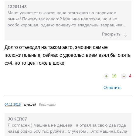
13201143
Меня удивляет высокая цена этого авто на вторичном
рынке! Почему так дорого? Машина неплохая, но и не
особо хорошая, однако почему-то владельцы запрашивают
за эти машины просто несусветные деньги... Интересно...
Долго отъездил на таком авто, эмоции самые
положительные, сейчас с удовольствием взял бы опять
сх4, но то цен тоже в шоке!
19
4
Ответить
04.11.2018
алексей
Краснодар
JOKER07
Я согласен ) машина не дешева , я отдал за свою два года
назад ровно 500 тыс рублей . С учетом ....что машина была