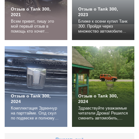
Отзыв о Tank 300,
Отзыв о Tank 300,
2021
2023
Всем привет, пишу это
Ближе к осени купил Танк
мой первый отзыв в
300. Пройдя через
помощь кто хочет
множество автомобилей,
приобрести данный
я решил перейти на чтото
автомобиль. Приобрел
новое и современное, и
данный автомобиль для
танк подходил под мои
супруги, живем в
потребности. По внешним
пригороде, дороги бывают
особенностям он мне
не чистят зимой, после
подходил, дизайн
снежных дней
немного футуристичный,
проблематично бывает
но не вычурный. Есть
выехать, поэтому в семье
функция прозрачного
2 машины полно
потолка. Тоже круто) И
приводные. Супруга 7 лет
авто...
отъездила на...
Отзыв о Tank 300,
Отзыв о Tank 300,
2024
2024
Комплектация Эдвенчур
Здравствуйте уважаемые
на парттайме. Олд скул
читатели Дрома! Решился
по подвеске и полному
сменить автомобиль,
приводу. Есть с чем
Танк300, комплектация
сравнивать. До этого
СитиАдвенчер, 2024 года
были из внедорожников
выпуска. После владения
Тойота хайлюкс от Арктик
автомобилем Шкода