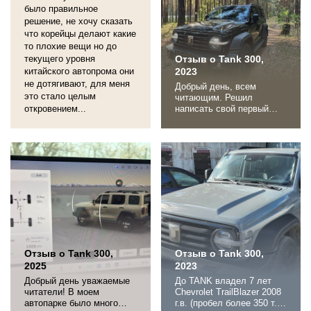
Спереди и сзади места
было правильное
достаточно, багажник
решение, не хочу сказать
большой и
что корейцы делают какие
вместительный...
то плохие вещи но до
текущего уровня
Отзыв о Tank 300,
китайского автопрома они
2023
не дотягивают, для меня
Добрый день, всем
это стало целым
читающим. Решил
откровением...
написать свой первый
отзыв. Были или есть до
сих пор такие машины:
Hyundai Santa Fe 2007г
2.7л Араб, Honda CRV
2008г 2.4л максимальная
комплектация, Mazda CX5
2012г 2.0л Суприм,
Hyundai Creta 2021г 2.0л
Smart (максималка). Так
же в семье есть машины
на...
Отзыв о Tank 300,
Отзыв о Tank 300,
2025
2023
Добрый день уважаемые
До TANK владел 7 лет
читатели! В моем
Chevrolet TrailBlazer 2008
автопарке было много
г.в. (пробел более 350 т.