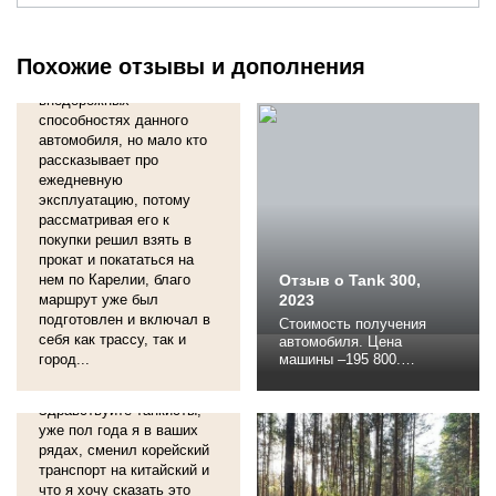
Отзыв о Tank 300,
2024
Большинство обзоров
Похожие отзывы и дополнения
фокусируются на
внедорожных
способностях данного
автомобиля, но мало кто
рассказывает про
ежедневную
эксплуатацию, потому
рассматривая его к
покупки решил взять в
прокат и покататься на
нем по Карелии, благо
Отзыв о Tank 300,
маршрут уже был
2023
подготовлен и включал в
Стоимость получения
себя как трассу, так и
автомобиля. Цена
город...
машины –195 800.
Отзыв о Tank 300,
Разумеется, скидки на
2024
сайте нет. Страховка –
Здравствуйте танкисты,
около 5000 юаней. Изза
уже пол года я в ваших
ограниченной колесной
базы при открывании
рядах, сменил корейский
задней двери есть риск
транспорт на китайский и
задеть заднее крыло.
что я хочу сказать это