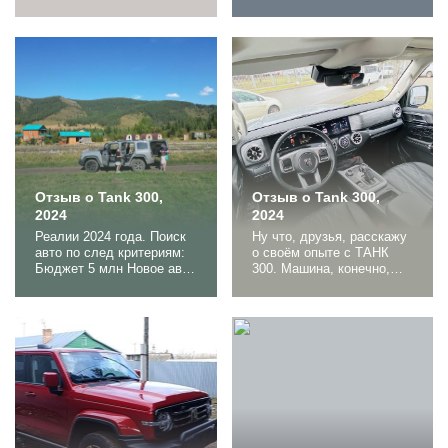
разных машин, но эта
км автомобиль очень
первая про которую
нравился, но годы берут
хочется написать свой
своё: два раза ремонт
первый отзыв. На момент
АКП через каждые 150 т.
появления интереса к
км, начали отваливаться
танку во владении были
массово датчики и прочая
Harrier 2017г. турбовой, и
электроника). TANK
Lexus RX 300 2020. У
внешне очень
супруги RAV 4 на котором
приглянулся. Посетил
я также регулярно ездил
тестдрайв, почитал
и...
отзывы...
Отзыв о Tank 300,
Отзыв о Tank 300,
2024
2024
Реалии 2024 года. Поиск
Ну что, друзья, расскажу
авто по след критериям:
о своём опыте с ТАНК
Бюджет 5 млн Новое авто
300. Машина, конечно,
Рамник 4 ВД Блокировки
крутая. Внешне выглядит
Бак справа Выбор честно
просто огонь: массивная,
оказался не большим и в
солидная. Жена вечно
итоге у дилера забрал в
смеётся, что я теперь во
максималке и допами до
дворе всех давлю
100 тыс. Выбирал два
авторитетом. Но и не
месяца, долго думал, все
только во дворе)))) Летом
же хотел уговорить себя
ездили на рыбалку,
на бу авто, старая...
дорога была ужасная
грязь, лужи поколено. Но
машина...