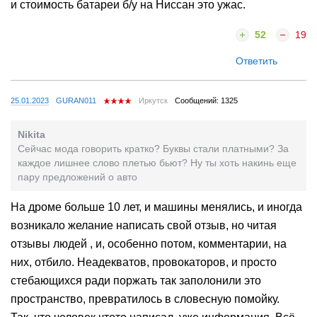
и стоимость батареи б/у на Ниссан это ужас.
52
19
Ответить
25.01.2023
GURAN011
Иркутск
Сообщений: 1325
Nikita
Сейчас мода говорить кратко? Буквы стали платными? За
каждое лишнее слово плетью бьют? Ну ты хоть накинь еще
пару предложений о авто
На дроме больше 10 лет, и машины менялись, и иногда
возникало желание написать свой отзыв, но читая
отзывы людей , и, особенно потом, комментарии, на
них, отбило. Неадекватов, провокаторов, и просто
стебающихся ради поржать так заполонили это
пространство, превратилось в словесную помойку.