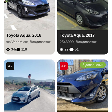
Toyota Aqua, 2016
Toyota Aqua, 2017
xxxVenoMxxx
,
Владивосток
2543999
,
Владивосток
34к
118
22к
51
5 дополнений
4.7
4.8