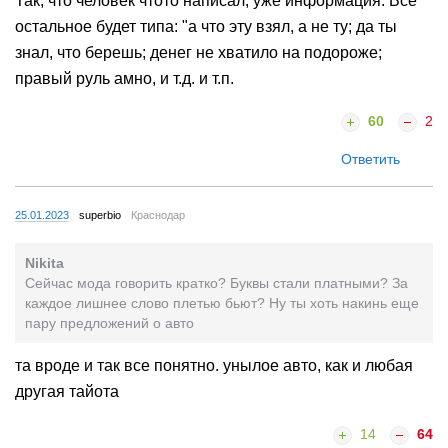
Так, что человек чтото написал, уже информация. Всё
остальное будет типа: "а что эту взял, а не ту; да ты
знал, что берешь; денег не хватило на подороже;
правый руль амно, и т.д. и т.п.
60
2
Ответить
25.01.2023
superbio
Краснодар
Nikita
Сейчас мода говорить кратко? Буквы стали платными? За
каждое лишнее слово плетью бьют? Ну ты хоть накинь еще
пару предложений о авто
та вроде и так все понятно. унылое авто, как и любая
другая тайота
14
64