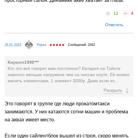
просторный салон. Динамике акве хватает за глаза.
12
4
Ответить
26.01.2023
Popsa
Сообщений: 2562
Кирилл1996***
Кто это всё говорит вам постоянно? Батарея на Тойоте
намного меньше нагружена чем на ниссан ноуте. Её можно
менять элементами, 1 элемент 3000р. Даже если их
заменить все, (что обычно не требуется) это...
Это говорят в группе где люди прокатомтакси
занимаются. У них катаются сотни машин и проблема
на аквах имеет место.
Если один сайлентблок вышел из строя, скоро менять