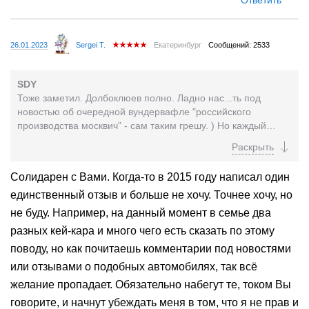
26.01.2023
Sergei T.
Екатеринбург
Сообщений: 2533
SDY
Тоже заметил. Долбоклюев полно. Ладно нас...ть под
новостью об очередной вундервафле "российского
производства москвич" - сам таким грешу. ) Но каждый
отзыв об автомобиле - это обмен опытом о...
Солидарен с Вами. Когда-то в 2015 году написал один
единственный отзыв и больше не хочу. Точнее хочу, но
не буду. Например, на данный момент в семье два
разных кей-кара и много чего есть сказать по этому
поводу, но как почитаешь комментарии под новостями
или отзывами о подобных автомобилях, так всё
желание пропадает. Обязательно набегут те, током Вы
говорите, и начнут убеждать меня в том, что я не прав и