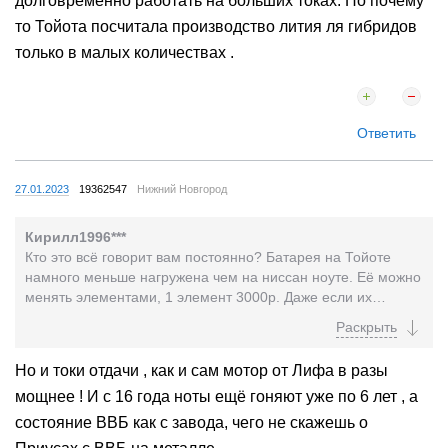
долговременно работать на больших токах. Но почему
то Тойота посчитала производство лития ля гибридов
только в малых количествах .
Ответить
27.01.2023
19362547
Нижний Новгород
Кирилл1996***
Кто это всё говорит вам постоянно? Батарея на Тойоте
намного меньше нагружена чем на ниссан ноуте. Её можно
менять элементами, 1 элемент 3000р. Даже если их
заменить все, (что обычно не требуется) это...
Но и токи отдачи , как и сам мотор от Лифа в разы
мощнее ! И с 16 года ноты ещё гоняют уже по 6 лет , а
состояние ВВБ как с завода, чего не скажешь о