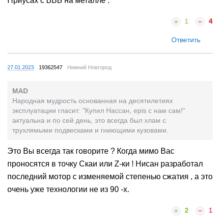
Приусах с ВВБ на металле .
1
4
Ответить
27.01.2023
19362547
Нижний Новгород
MAD
Народная мудрость основанная на десятилетиях
эксплуатации гласит: "Купил Нассан, epis с нам сам!"
актуальна и по сей день, это всегда был хлам с
трухлямыми подвесками и гниющими кузовами.
Это Вы всегда так говорите ? Когда мимо Вас
проносятся в точку Скаи или Z-ки ! Нисан разработал
последний мотор с изменяемой степенью сжатия , а это
очень уже технологии не из 90 -х.
2
1