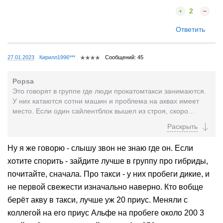
2
Ответить
27.01.2023
Кирилл1996***
Сообщений: 45
Popsa
Это говорят в группе где люди прокатомтакси занимаются.
У них катаются сотни машин и проблема на аквах имеет
место. Если один сайлентблок вышел из строя, скоро
менять остальные, можно растягивать удовольствие...
Ну я же говорю - слышу звон не знаю где он. Если
хотите спорить - зайдите лучше в группу про гибриды,
почитайте, сначала. Про такси - у них пробеги дикие, и
не первой свежести изначально наверно. Кто вобще
берёт акву в такси, лучше уж 20 приус. Меняли с
коллегой на его приус Альфе на пробеге около 200 3