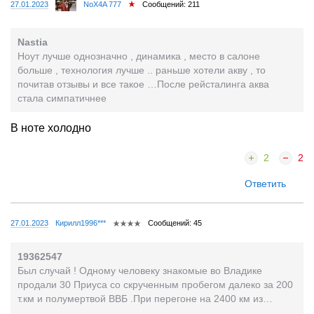
27.01.2023
NoX4A 777
Сообщений: 211
Nastia
Ноут лучше однозначно , динамика , место в салоне
больше , технология лучше .. раньше хотели акву , то
почитав отзывы и все такое …После рейсталинга аква
стала симпатичнее
В ноте холодно
2
2
Ответить
27.01.2023
Кирилл1996***
Сообщений: 45
19362547
Был случай ! Одному человеку знакомые во Владике
продали 30 Приуса со скрученным пробегом далеко за 200
т.км и полумертвой ВВБ .При перегоне на 2400 км из
Владивостока приборка выдавала 17 км / л. При...