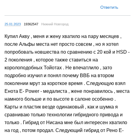
Ответить
25.01.2023
19362547
Нижний Новгород
Купил Акву , меня и жену хватило на пару месяцев ,
после Альфы места нет просто совсем , но я хотел
попробовать новшества по сравнению с 20 кой и HSD -
2 поколения , которое также ставиться на
королоподобных Тойотах . Не впечатлило , зато
подробно изучил и понял почему ВВБ на втором
поколении мрут за короткое время . Следующую взял
Енота Е- Power - медалиста , жене понравилось , места
намного больше и по высоте в салоне особенно .
Карты и пластик везде одинаковый , как и шумка я
сравниваю только технологии гибридного привода и
только . Гибрид от Нисана мне был интересен хватило
на год , потом продал. Следующий гибрид от Рено Е-