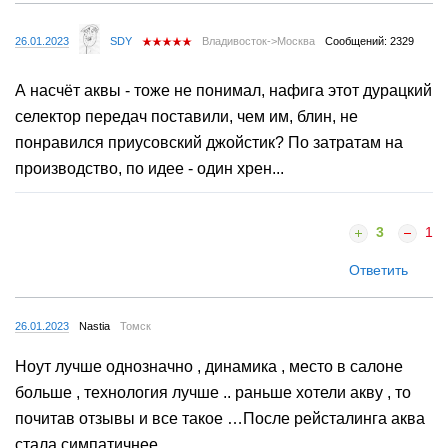
26.01.2023
SDY
Владивосток->Москва
Сообщений: 2329
А насчёт аквы - тоже не понимал, нафига этот дурацкий
селектор передач поставили, чем им, блин, не
понравился приусовский джойстик? По затратам на
производство, по идее - один хрен...
3
1
Ответить
26.01.2023
Nastia
Томск
Ноут лучше однозначно , динамика , место в салоне
больше , технология лучше .. раньше хотели акву , то
почитав отзывы и все такое …После рейсталинга аква
стала симпатичнее