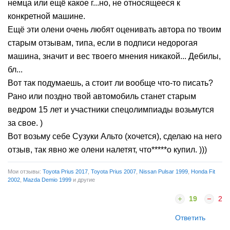
немца или ещё какое г...но, не относящееся к
конкретной машине.
Ещё эти олени очень любят оценивать автора по твоим
старым отзывам, типа, если в подписи недорогая
машина, значит и вес твоего мнения никакой... Дебилы,
бл...
Вот так подумаешь, а стоит ли вообще что-то писать?
Рано или поздно твой автомобиль станет старым
ведром 15 лет и участники спецолимпиады возьмутся
за свое. )
Вот возьму себе Сузуки Альто (хочется), сделаю на него
отзыв, так явно же олени налетят, что*****о купил. )))
Мои отзывы:
Toyota Prius 2017
,
Toyota Prius 2007
,
Nissan Pulsar 1999
,
Honda Fit
2002
,
Mazda Demio 1999
и другие
19
2
Ответить