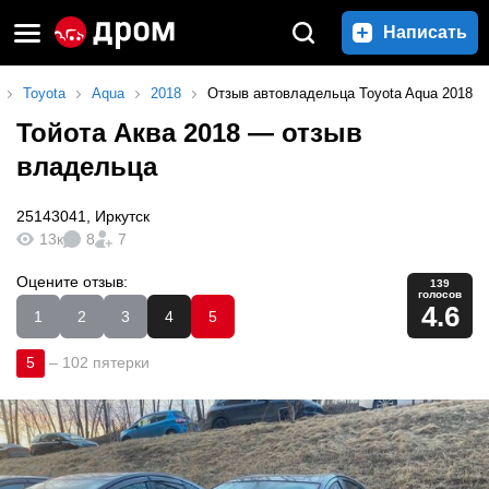
Написать
Toyota
Aqua
2018
Отзыв автовладельца Toyota Aqua 2018
Тойота Аква 2018
— отзыв
владельца
25143041
,
Иркутск
13к
8
7
Оцените отзыв:
139
голосов
4.6
1
2
3
4
5
5
–
102 пятерки