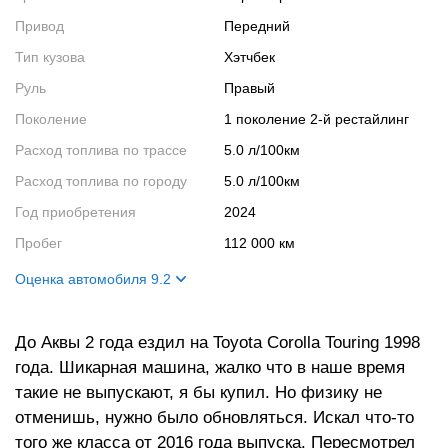
Привод
Передний
Тип кузова
Хэтчбек
Руль
Правый
Поколение
1 поколение 2-й рестайлинг
Расход топлива по трассе
5.0 л/100км
Расход топлива по городу
5.0 л/100км
Год приобретения
2024
Пробег
112 000 км
Оценка автомобиля 9.2
Внешний вид
10
До Аквы 2 года ездил на Toyota Corolla Touring 1998
Салон
9
года. Шикарная машина, жалко что в наше время
Двигатель
9
такие не выпускают, я бы купил. Но физику не
Ходовые качества
9
отменишь, нужно было обновляться. Искал что-то
того же класса от 2016 года выпуска. Пересмотрел