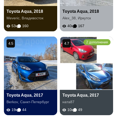
Toyota Aqua, 2018
Toyota Aqua, 2018
Meveric
,
Владивосток
Alex_38
,
Иркутск
53к
160
40к
167
2 дополнения
4.5
4.7
Toyota Aqua, 2017
Toyota Aqua, 2017
Berkov
,
Санкт-Петербург
ната87
19к
44
10к
49