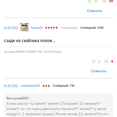
11
58
Ответить
01.02.2012
Georg15
Новокузнецк
Сообщений: 2438
сзади на скайлика похож...
Hyundai GRAND STAREX 08г. CVX Premium
1
4
Ответить
01.02.2012
спокойный100
Сообщений: 730
Виталий007:
А про расхот ты зряяя!! зряяя! 3.5 кушает 11 литров!!!!
ахаха!!! ты что едеш двигатель глушиш!!!!! ахааа!!! у меня
мазда 6 ,2 литровая кушает Летом летом 12 литров!!!!и это