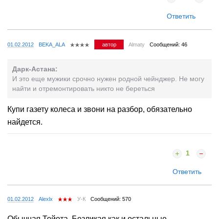
Ответить
01.02.2012
BEKA_ALA
автор
Almaty
Сообщений: 46
Дарк-Астана:
И это еще мужики срочно нужен родной чейнджер. Не могу
найти и отремонтировать никто не береться
Купи газету колеса и звони на разбор, обязательно
найдется.
1
Ответить
01.02.2012
Alexlx
У-К
Сообщений: 570
Обычная Тойота. Безликая как и остальные