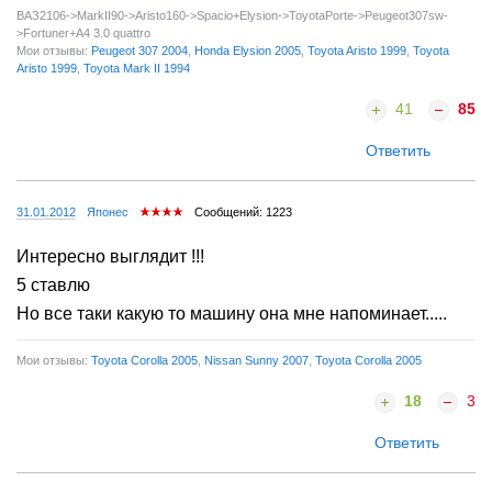
ВАЗ2106->MarkII90->Aristo160->Spaсio+Elysion->ToyotaPorte->Peugeot307sw-
>Fortuner+A4 3.0 quattro
Мои отзывы:
Peugeot 307 2004
,
Honda Elysion 2005
,
Toyota Aristo 1999
,
Toyota
Aristo 1999
,
Toyota Mark II 1994
41
85
Ответить
31.01.2012
Японес
Сообщений: 1223
Интересно выглядит !!!
5 ставлю
Но все таки какую то машину она мне напоминает.....
Мои отзывы:
Toyota Corolla 2005
,
Nissan Sunny 2007
,
Toyota Corolla 2005
18
3
Ответить