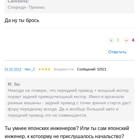
Carozeria:
Спереди- Премио.
Да ну ты брось
3
4
Ответить
01.02.2012
Alec_Z
Владивосток
Сообщений: 52521
M_Sa:
Никогда не поверю, что передний привод + мощный мотор
порвут задний привод+мощный мотор. Имел в арсенале
разные машины - задний привод с точки зрения старта даст
фору переднему всегда. Да и вообще большой авто и
передний привод это не совмещается.
Ты умнее японских инженеров? Или ты сам японский
инженер, к котоорму не прислушалось начальство?