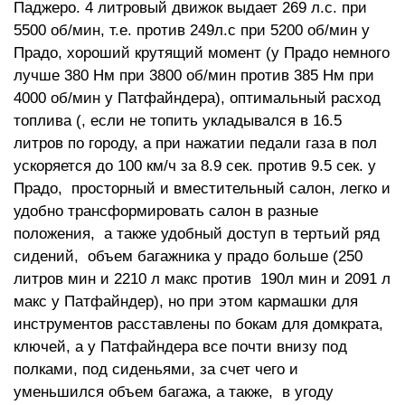
Паджеро. 4 литровый движок выдает 269 л.с. при
5500 об/мин, т.е. против 249л.с при 5200 об/мин у
Прадо, хороший крутящий момент (у Прадо немного
лучше 380 Нм при 3800 об/мин против 385 Нм при
4000 об/мин у Патфайндера), оптимальный расход
топлива (, если не топить укладывался в 16.5
литров по городу, а при нажатии педали газа в пол
ускоряется до 100 км/ч за 8.9 сек. против 9.5 сек. у
Прадо, просторный и вместительный салон, легко и
удобно трансформировать салон в разные
положения, а также удобный доступ в тертьий ряд
сидений, объем багажника у прадо больше (250
литров мин и 2210 л макс против 190л мин и 2091 л
макс у Патфайндер), но при этом кармашки для
инструментов расставлены по бокам для домкрата,
ключей, а у Патфайндера все почти внизу под
полками, под сиденьями, за счет чего и
уменьшился объем багажа, а также, в угоду