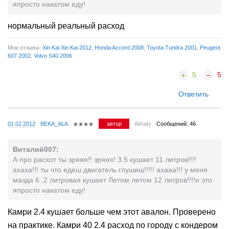
япросто накатом еду!
нормальный реальный расход
Мои отзывы:
Xin Kai Xin Kai 2012
,
Honda Accord 2008
,
Toyota Tundra 2001
,
Peugeot
607 2002
,
Volvo S40 2006
5
5
Ответить
01.02.2012
BEKA_ALA
автор
Almaty
Сообщений: 46
Виталий007:
А про расхот ты зряяя!! зряяя! 3.5 кушает 11 литров!!!!
ахаха!!! ты что едеш двигатель глушиш!!!!! ахааа!!! у меня
мазда 6 ,2 литровая кушает Летом летом 12 литров!!!!и это
япросто накатом еду!
Камри 2.4 кушает больше чем этот авалон. Проверено
на практике. Камри 40 2.4 расход по городу с кондером