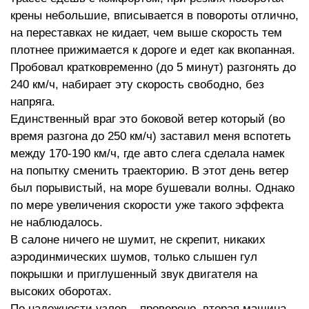
крены небольшие, вписывается в повороты отлично,
на переставках не кидает, чем выше скорость тем
плотнее прижимается к дороге и едет как вкопанная.
Пробовал кратковременно (до 5 минут) разгонять до
240 км/ч, набирает эту скорость свободно, без
напряга.
Единственный враг это боковой ветер который (во
время разгона до 250 км/ч) заставил меня вспотеть
между 170-190 км/ч, где авто слега сделала намек
на попытку сменить траекторию. В этот день ветер
был порывистый, на море бушевали волны. Однако
по мере увеличения скорости уже такого эффекта
не наблюдалось.
В салоне ничего не шумит, не скрепит, никаких
аэродинмических шумов, только слышен гул
покрышки и приглушенный звук двигателя на
высоких оборотах.
По надежности узлов – проверено, вторая машина