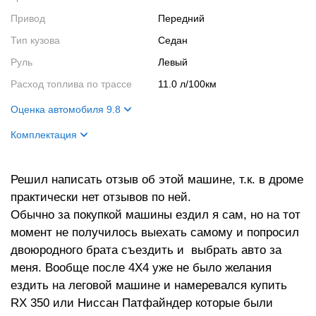
Привод
Передний
Тип кузова
Седан
Руль
Левый
Расход топлива по трассе
11.0 л/100км
Оценка автомобиля 9.8
Внешний вид
10
Комплектация
Салон
9
Название
Touring
Двигатель
10
Решил написать отзыв об этой машине, т.к. в дроме
Цвет кузова
Серебро
практически нет отзывов по ней.
Ходовые качества
10
Цвет салона
Черный
Обычно за покупкой машины ездил я сам, но на тот
момент не получилось выехать самому и попросил
двоюродного брата съездить и выбрать авто за
меня. Вообще после 4Х4 уже не было желания
ездить на леговой машине и намеревался купить
RX 350 или Ниссан Патфайндер которые были