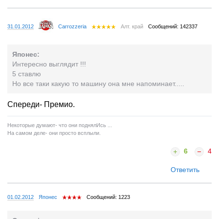
31.01.2012
Carrozzeria
Алт. край
Сообщений: 142337
Японес:
Интересно выглядит !!!
5 ставлю
Но все таки какую то машину она мне напоминает.....
Спереди- Премио.
Некоторые думают- что они поднялИсь ...
На самом деле- они просто всплыли.
6
4
Ответить
01.02.2012
Японес
Сообщений: 1223