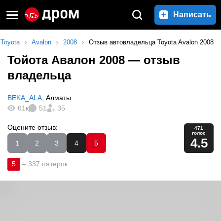
Написать
Toyota
Avalon
2008
Отзыв автовладельца Toyota Avalon 2008
Тойота Авалон 2008
— отзыв
владельца
BEKA_ALA
,
Алматы
61к
51
35
Оцените отзыв:
471
голос
4.5
1
2
3
4
5
5
–
337 пятерок