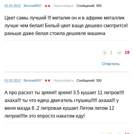
01.02.2012
Виталий007
Новосибирск
Сообщений: 300
Цвет самы лучший !!! металик он и в африке металлик
лучше чем белая! Белый цвет ваще дешево смотрится!
раньше даже белая стоила дешевле машина
1
19
Ответить
01.02.2012
Виталий007
Новосибирск
Сообщений: 300
А про расхот ты зряяя!! зряяя! 3.5 кушает 11 литров!!!!
ахаха!!! ты что едеш двигатель глушиш!!!!! ахааа!!! у
меня мазда 6 ,2 литровая кушает Летом летом 12
литров!!!!и это япросто накатом еду!