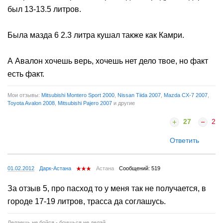
был 13-13.5 литров.
Была мазда 6 2.3 литра кушал также как Камри.
А Авалон хочешь верь, хочешь нет дело твое, но факт
есть факт.
Мои отзывы:
Mitsubishi Montero Sport 2000
,
Nissan Tiida 2007
,
Mazda CX-7 2007
,
Toyota Avalon 2008
,
Mitsubishi Pajero 2007
и другие
27
2
Ответить
01.02.2012
Дарк-Астана
Астана
Сообщений: 519
За отзыв 5, про пасход то у меня так не получается, в
городе 17-19 литров, трасса да соглашусь.
Делаешь не бойся - боишься не делай