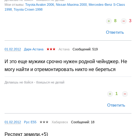
Мои отзывы:
Toyota Avalon 2006
,
Nissan Maxima 2000
,
Mercedes-Benz S-Class
1998
,
Toyota Crown 1998
8
3
Ответить
01.02.2012
Дарк-Астана
Астана
Сообщений: 519
И это еще мужики срочно нужен родной чейнджер. Не
могу найти и отремонтировать никто не береться
Делаешь не бойся - боишься не делай
1
Ответить
01.02.2012
Рус E55
Хабаровск
Сообщений: 18
Респект земели.+5)