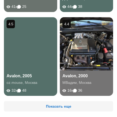
41к
25
44к
38
4.5
4.4
Avalon, 2005
Avalon, 2000
oz.mouse
,
Москва
МВадим
,
Москва
32к
48
16к
36
Показать еще