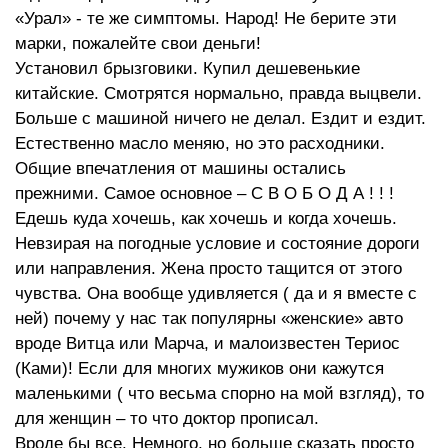
«Урал» - те же симптомы. Народ! Не берите эти
марки, пожалейте свои деньги!
Установил брызговики. Купил дешевенькие
китайские. Смотрятся нормально, правда выцвели.
Больше с машиной ничего не делал. Ездит и ездит.
Естественно масло меняю, но это расходники.
Общие впечатления от машины остались
прежними. Самое основное – С В О Б О Д А ! ! !
Едешь куда хочешь, как хочешь и когда хочешь.
Невзирая на погодные условие и состояние дороги
или направления. Жена просто тащится от этого
чувства. Она вообще удивляется ( да и я вместе с
ней) почему у нас так популярны «женские» авто
вроде Витца или Марча, и малоизвестен Териос
(Ками)! Если для многих мужиков они кажутся
маленькими ( что весьма спорно на мой взгляд), то
для женщин – то что доктор прописал.
Вроде бы все. Немного, но больше сказать просто