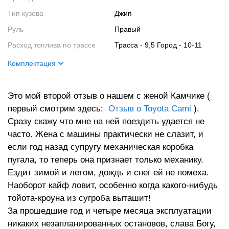
Тип кузова
Джип
Руль
Правый
Расход топлива по трассе
Трасса - 9,5 Город - 10-11
Комплектация
Название
Camy
Это мой второй отзыв о нашем с женой Камчике (
Цвет кузова
Алый
первый смотрим здесь:
Отзыв о Toyota Cami
).
Цвет салона
Серо - буро - малиновый в
Сразу скажу что мне на ней поездить удается не
крапинку. Серьезно!
часто. Жена с машины практически не слазит, и
Салон
Подушки безопасности,
если год назад супругу механическая коробка
хреново работающая МР-3
пугала, то теперь она признает только механику.
марки \"Яуза\"
Ездит зимой и летом, дождь и снег ей не помеха.
Кузов
Спойлер, очиститель заднего
Наоборот кайф ловит, особенно когда какого-нибудь
стекла.
тойота-кроуна из сугроба выташит!
Ходовая часть
АВС
За прошедшие год и четыре месяца эксплуатации
Двигатель
4 цилиндра, 16 клапанов,
никаких незапланированных остановов, слава Богу,
распределенный впрыск, 92