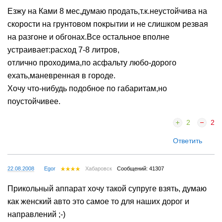
Ответить
06.04.2008
Езжу на Ками 8 мес,думаю продать,т.к.неустойчива на
скорости на грунтовом покрытии и не слишком резвая
на разгоне и обгонах.Все остальное вполне
устраивает:расход 7-8 литров,
отлично проходима,по асфальту любо-дорого
ехать,маневренная в городе.
Хочу что-нибудь подобное по габаритам,но
поустойчивее.
2
2
Ответить
22.08.2008
Egor
Хабаровск
Сообщений: 41307