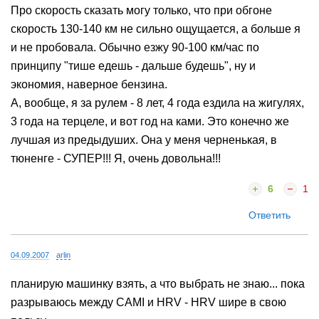
дорога не везде асфальт и на низкой то пузом по
дороге, то застрянешь после дождей. А на Ками, как на
вездеходе мы с сынулькой едем и ничего не боимся.
Про скорость сказать могу только, что при обгоне
скорость 130-140 км не сильно ощущается, а больше я
и не пробовала. Обычно езжу 90-100 км/час по
принципу "тише едешь - дальше будешь", ну и
экономия, наверное бензина.
А, вообще, я за рулем - 8 лет, 4 года ездила на жигулях,
3 года на терцеле, и вот год на ками. Это конечно же
лучшая из предыдуших. Она у меня черненькая, в
тюненге - СУПЕР!!! Я, очень довольна!!!
6
1
Ответить
04.09.2007
arlin