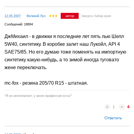
Ответить
12.05.2007
Великий Лух
автор
Амурск Хабар.края
Сообщений: 18894
ДжМихаил - в движки я последние лет пять лью Шелл
5W40, синтетику. В коробке залит наш Лукойл, API 4
SAE75/85. Но его думаю тоже поменять на импортную
синтетику какую-нибудь, а то зимой иногда туговато
жене переключать.
mc-fox - резина 205/70 R15 - штатная.
"Я не интеллигент, у меня профессия есть!"
1
4