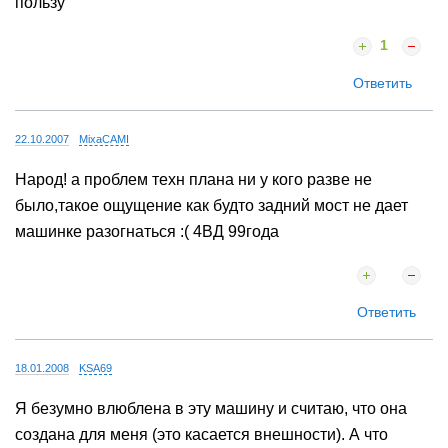
планирую машинку взять, а что выбрать не знаю... пока
разрываюсь между CAMI и HRV - HRV шире в свою
пользу
1
Ответить
22.10.2007
MixaCAMI
Народ! а проблем техн плана ни у кого разве не
было,такое ощущение как будто задний мост не дает
машинке разогнаться :( 4ВД 99года
Ответить
18.01.2008
KSA69