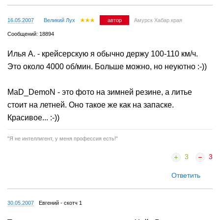
1
Ответить
16.05.2007
Великий Лух
автор
Амурск Хабар.края
Сообщений: 18894
Илья А. - крейсерскую я обычно держу 100-110 км/ч.
Это около 4000 об/мин. Больше можно, но неуютно :-))
MaD_DemoN - это фото на зимней резине, а литье
стоит на летней. Оно такое же как на запаске.
Красивое... :-))
"Я не интеллигент, у меня профессия есть!"
3
3
Ответить