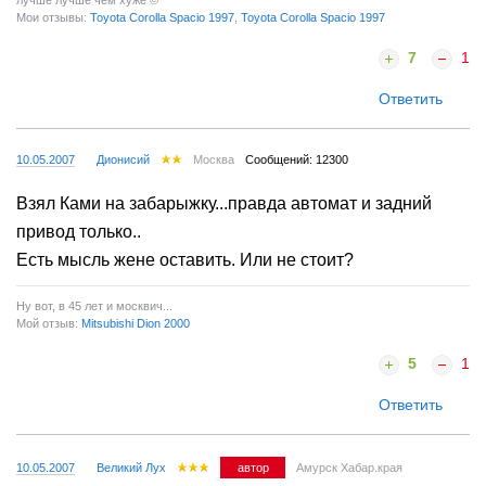
Honda CR-V RD5 2001г
лучше лучше чем хуже ©
Мои отзывы:
Toyota Corolla Spacio 1997
,
Toyota Corolla Spacio 1997
7
1
Ответить
10.05.2007
Дионисий
Москва
Сообщений: 12300
Взял Ками на забарыжку...правда автомат и задний
привод только..
Есть мысль жене оставить. Или не стоит?
Ну вот, в 45 лет и москвич...
Мой отзыв:
Mitsubishi Dion 2000
5
1
Ответить