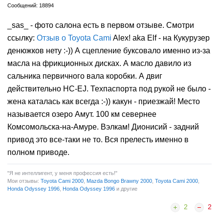
10.05.2007
Великий Лух
автор
Амурск Хабар.края
Сообщений: 18894
_sas_ - фото салона есть в первом отзыве. Смотри
ссылку:
Отзыв о Toyota Cami
Alex! aka Elf - на Кукурузер
денюжков нету :-)) А сцепление буксовало именно из-за
масла на фрикционных дисках. А масло давило из
сальника первичного вала коробки. А двиг
действительно HC-EJ. Техпаспорта под рукой не было -
жена каталась как всегда :-)) какун - приезжай! Место
называется озеро Амут. 100 км севернее
Комсомольска-на-Амуре. Вэлкам! Дионисий - задний
привод это все-таки не то. Вся прелесть именно в
полном приводе.
"Я не интеллигент, у меня профессия есть!"
Мои отзывы:
Toyota Cami 2000
,
Mazda Bongo Brawny 2000
,
Toyota Cami 2000
,
Honda Odyssey 1996
,
Honda Odyssey 1996
и другие