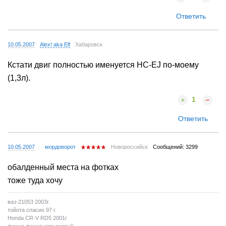
Ответить
10.05.2007
Alex! aka Elf
Хабаровск
Кстати двиг полностью именуется HC-EJ по-моему
(1,3л).
1
Ответить
10.05.2007
мордоворот
Новороссийск
Сообщений: 3299
обалденный места на фотках
тоже туда хочу
ваз-21053 2003г.
тойота спасио 97 г.