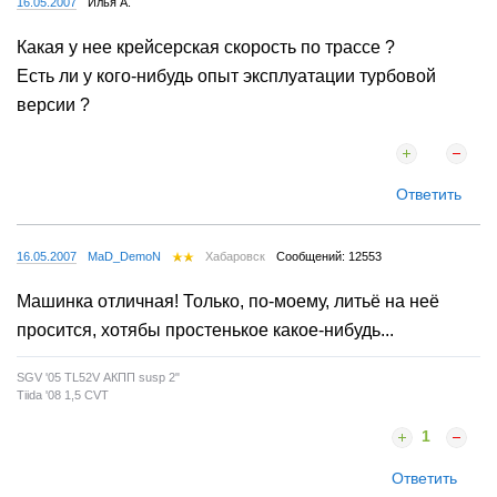
Ответить
16.05.2007
Илья А.
Какая у нее крейсерская скорость по трассе ?
Есть ли у кого-нибудь опыт эксплуатации турбовой
версии ?
Ответить
16.05.2007
MaD_DemoN
Хабаровск
Сообщений: 12553
Машинка отличная! Только, по-моему, литьё на неё
просится, хотябы простенькое какое-нибудь...
SGV '05 TL52V АКПП susp 2"
Tiida '08 1,5 CVT