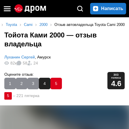
Написать
Toyota
Cami
2000
Отзыв автовладельца Toyota Cami 2000
Тойота Ками 2000
— отзыв
владельца
Луханин Сергей
,
Амурск
82к
58
24
Оцените отзыв:
303
голоса
4.6
1
2
3
4
5
5
–
221 пятерка