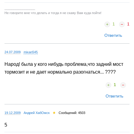
Прикольный аппарат хочу такой супруге взять, думаю
как женский авто это самое то для наших дорог и
направлений ;-)
_________________
Не говорите мне что делать и тогда я не скажу Вам куда пойти!
1
1
Ответить
24.07.2009
mixan545
Народ! была у кого нибудь проблема,что задний мост
тормозит и не дает нормально разогнаться... ????
1
Ответить