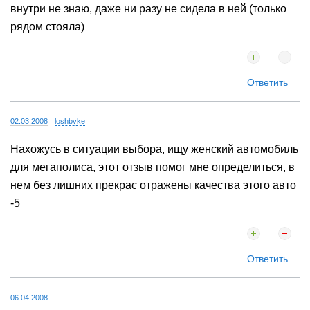
Я безумно влюблена в эту машину и считаю, что она
создана для меня (это касается внешности). А что
внутри не знаю, даже ни разу не сидела в ней (только
рядом стояла)
Ответить
02.03.2008
loshbvke
Нахожусь в ситуации выбора, ищу женский автомобиль
для мегаполиса, этот отзыв помог мне определиться, в
нем без лишних прекрас отражены качества этого авто
-5