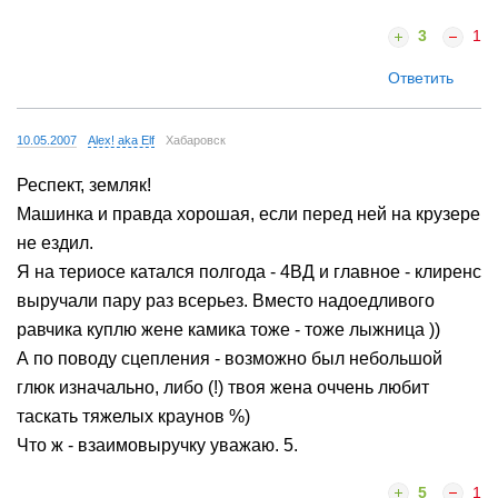
3
1
Ответить
10.05.2007
Alex! aka Elf
Хабаровск
Респект, земляк!
Машинка и правда хорошая, если перед ней на крузере
не ездил.
Я на териосе катался полгода - 4ВД и главное - клиренс
выручали пару раз всерьез. Вместо надоедливого
равчика куплю жене камика тоже - тоже лыжница ))
А по поводу сцепления - возможно был небольшой
глюк изначально, либо (!) твоя жена оччень любит
таскать тяжелых краунов %)
Что ж - взаимовыручку уважаю. 5.
5
1