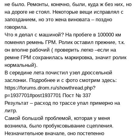
не было. Ремонты, конечно, были, куда ж без них, но
л.с.
на дороге не стоял. Некоторые вещи исправлял с
запозданием, но это жена виновата – поздно
говорила.
Что я делал с машиной? На пробеге в 100000 км
поменял ремень ГРМ. Ролик оставил прежние, т.к.
он вполне рабочий ( проверить легко –если на
ремне ГРМ сохранилась маркировка, значит ролик
нормальный).
В середине лета почистил узел дроссельной
заслонки. Подробнее и с фото смотрим здесь:
https://forums.drom.ru/showthread.php?
p=1937701#post1937701 Пост № 337
Результат – расход по трассе упал примерно на
литр.
Самой большой проблемой, которая у меня
возникла, было пробуксовывание сцепления.
Незначительное вначале, оно постепенно