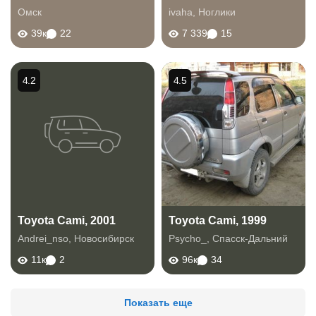
Омск
ivaha
,
Ноглики
39к
22
7 339
15
4.2
4.5
Toyota Cami, 2001
Toyota Cami, 1999
Andrei_nso
,
Новосибирск
Psycho_
,
Спасск-Дальний
11к
2
96к
34
Показать еще