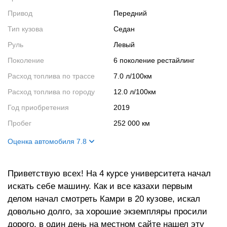
Привод
Передний
Тип кузова
Седан
Руль
Левый
Поколение
6 поколение рестайлинг
Расход топлива по трассе
7.0 л/100км
Расход топлива по городу
12.0 л/100км
Год приобретения
2019
Пробег
252 000 км
Оценка автомобиля 7.8
Внешний вид
10
Приветствую всех! На 4 курсе университета начал
Салон
6
искать себе машину. Как и все казахи первым
Двигатель
6
делом начал смотреть Камри в 20 кузове, искал
Ходовые качества
9
довольно долго, за хорошие экземпляры просили
дорого, в один день на местном сайте нашел эту