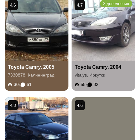
2 дополнения
4.6
4.7
Toyota Camry, 2005
Toyota Camry, 2004
7330878
,
Калининград
vitalys
,
Иркутск
30к
61
55к
82
4.3
4.6