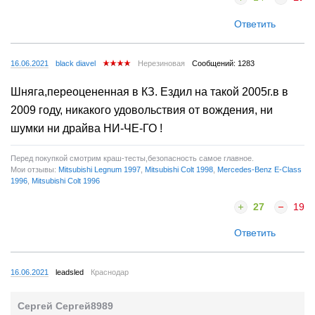
Ответить
16.06.2021
black diavel
Нерезиновая
Сообщений: 1283
Шняга,переоцененная в КЗ. Ездил на такой 2005г.в в
2009 году, никакого удовольствия от вождения, ни
шумки ни драйва НИ-ЧЕ-ГО !
Перед покупкой смотрим краш-тесты,безопасность самое главное.
Мои отзывы:
Mitsubishi Legnum 1997
,
Mitsubishi Colt 1998
,
Mercedes-Benz E-Class
1996
,
Mitsubishi Colt 1996
27
19
Ответить
16.06.2021
leadsled
Краснодар
Сергей Сергей8989