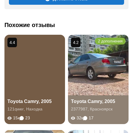
Похожие отзывы
2 дополнения
4.4
4.2
Toyota Camry, 2005
Toyota Camry, 2005
121qwer
,
Находка
2377987
,
Красноярск
15к
23
32к
17