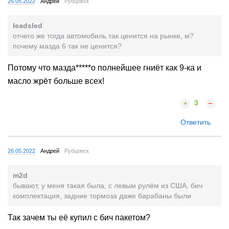
26.05.2022
Андрей
Рубцовск
leadsled
отчего же тогда автомобиль так ценится на рынке, м?
почему мазда 6 так не ценится?
Потому что мазда*****о полнейшее гниёт как 9-ка и
масло жрёт больше всех!
3
Ответить
26.05.2022
Андрей
Рубцовск
m2d
бывают, у меня такая была, с левым рулём из США, бич
комплектация, задние тормоза даже барабаны были
Так зачем ты её купил с бич пакетом?