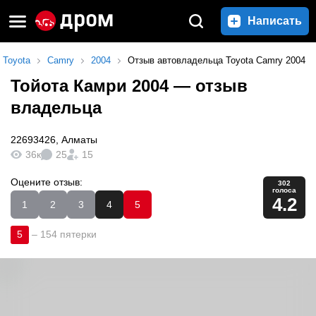
Написать
Toyota
Camry
2004
Отзыв автовладельца Toyota Camry 2004
Тойота Камри 2004
— отзыв
владельца
22693426
,
Алматы
36к
25
15
Оцените отзыв:
302
голоса
4.2
1
2
3
4
5
5
–
154 пятерки