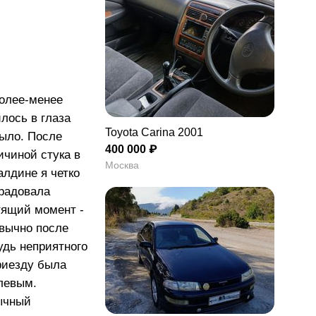
более-менее
илось в глаза
Toyota Carina 2001
было. После
400 000 ₽
ичиной стука в
Москва
алдине я четко
орадовала
тящий момент -
ивычно после
удь неприятного
приезду была
улевым.
ычный