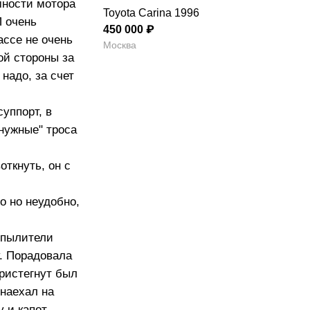
мности мотора
Toyota Carina 1996
П очень
450 000 ₽
ассе не очень
Москва
ой стороны за
 надо, за счет
уппорт, в
енужные" троса
откнуть, он с
о но неудобно,
аспылители
у. Порадовала
пристегнут был
 наехал на
у и капот