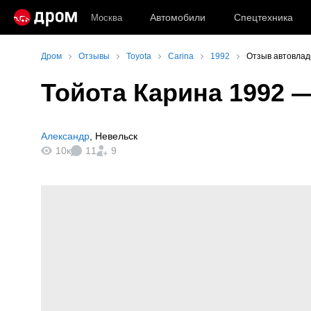
Автомобили
Спецтехника
Москва
Дром
Отзывы
Toyota
Carina
1992
Отзыв автовлад
Тойота Карина 1992
—
Александр
,
Невельск
10к
11
9