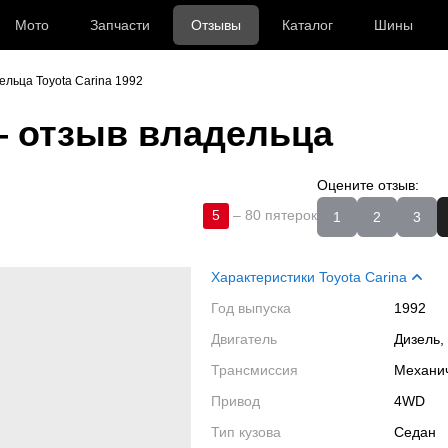
Мото
Запчасти
Отзывы
Каталог
Шины
ельца Toyota Carina 1992
 отзыв владельца
Оцените отзыв:
5
–
80 пятерок
1
2
3
Характеристики Toyota Carina
Год выпуска
1992
Двигатель
Дизель,
Трансмиссия
Механи
Привод
4WD
Тип кузова
Седан