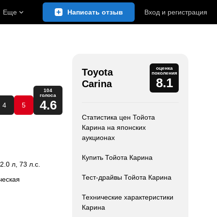
Еще
Написать отзыв
Вход
и
регистрация
оценка
Toyota
поколения
8.1
Carina
104
голоса
4.6
4
5
Статистика цен Тойота
Карина на японских
аукционах
Купить Тойота Карина
 2.0 л, 73 л.с.
Тест-драйвы Тойота Карина
ческая
Технические характеристики
Карина