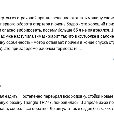
пертом из страховой принял решение отогнать машину свои
первого оборота стартера и очень бодро - это хороший при
ал опасно вибрировать, посему больше 65 я не разгонялся. 
нас уже наступила зима) - жарит так что в футболке в салон
дну особенность - мотор остывает, причем в конце спуска ст
, это при заведомо рабочем термостате....
в.
л ездить. Постепенно перебрал всю ходовку, стойки новые 
вую резину Triangle TR777, понравилась. В апреле из-за п
на, собрал все обратно. До августа так и ездил без каких-