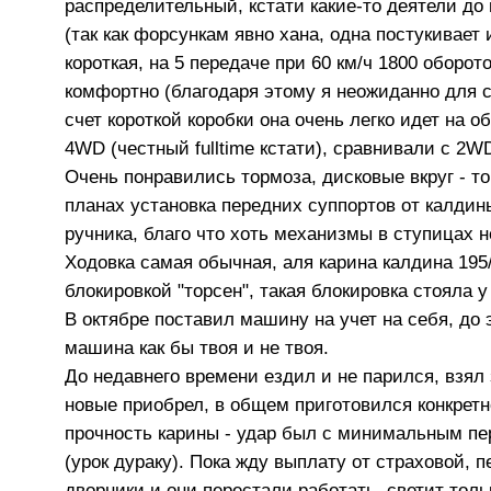
распределительный, кстати какие-то деятели д
(так как форсункам явно хана, одна постукивает
короткая, на 5 передаче при 60 км/ч 1800 оборот
комфортно (благодаря этому я неожиданно для се
счет короткой коробки она очень легко идет на о
4WD (честный fulltime кстати), сравнивали с 2WD
Очень понравились тормоза, дисковые вкруг - то
планах установка передних суппортов от калдины 
ручника, благо что хоть механизмы в ступицах н
Ходовка самая обычная, аля карина калдина 195
блокировкой "торсен", такая блокировка стояла 
В октябре поставил машину на учет на себя, до 
машина как бы твоя и не твоя.
До недавнего времени ездил и не парился, взял
новые приобрел, в общем приготовился конкретн
прочность карины - удар был с минимальным пер
(урок дураку). Пока жду выплату от страховой, п
дворники и они перестали работать, светит толь