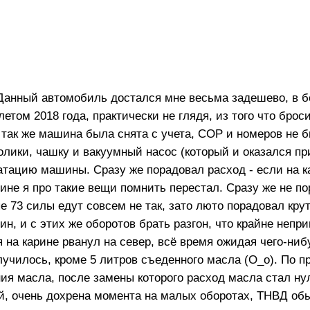
. Данный автомобиль достался мне весьма задешево, в 
етом 2018 года, практически не глядя, из того что брос
 так же машина была снята с учета, СОР и номеров не 
лики, чашку и вакуумный насос (который и оказался пр
атацию машины. Сразу же порадовал расход - если на к
арине я про такие вещи помнить перестал. Сразу же не п
е 73 силы едут совсем не так, зато люто порадовал кру
ин, и с этих же оборотов брать разгон, что крайне непр
я на карине рванул на север, всё время ожидая чего-ниб
 случилось, кроме 5 литров съеденного масла (О_о). По 
ия масла, после замены которого расход масла стал н
й, очень дохрена момента на малых оборотах, ТНВД об