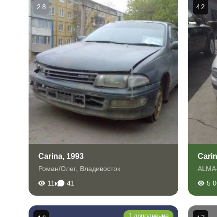
2.8
4.2
Carina, 1993
Carin
Роман/Олег
,
Владивосток
ALMA
11к
41
5 
1 дополнение