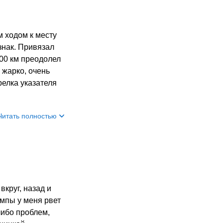
м ходом к месту
знак. Привязал
100 км преодолел
е жарко, очень
релка указателя
Читать полностью
вкруг, назад и
омпы у меня рвет
либо проблем,