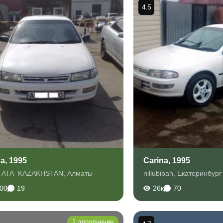
4.5
a, 1995
Carina, 1995
-ATA_KAZAKHSTAN
,
Алматы
nillubibah
,
Екатеринбург
000
19
26к
70
1 дополнение