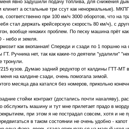
о меня явно задушили подачу топлива, для снижения ды
 и клинит а остальные три ссут как ненормальные). МКП
ов, соответственно при 100 км/ч 3000 оборотов, что на тр
бя стал держать крейсерскую скорость 80 км/ч), с друг
бгон, вообще никаких проблем. По песку машина прёт как
 - небо и земля.
рмозит как вкопанная! Спереди и сзади по 1 поршню на с
ГТ. Ручника нет, так как какие-то деятели "удалили" "н
е тронули.
/215 кузов. Думаю задний редуктор от калдины ГТТ-МТ в
у меня на калдине сзади, очень помогала зимой.
этого месяца два катался без номеров, прикольно конечн
 задние стойки контракт (достались почти нахаляву), р
о обслужить машину и тут мне прилетает прадо в морд
екрытием, при этом я не пострадал совсем, хотя и не 
ередвигаться в таком состоянии не очень удобно - капот
ко одна фара, дверь стала открываться на малый угол н