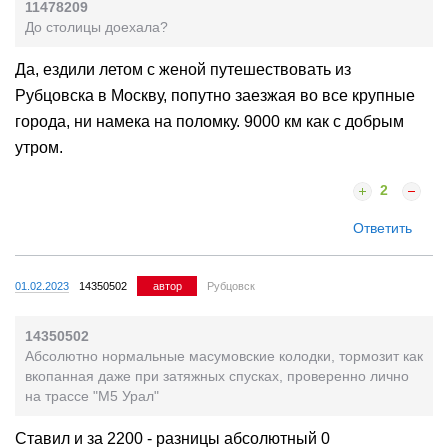
11478209
До столицы доехала?
Да, ездили летом с женой путешествовать из
Рубцовска в Москву, попутно заезжая во все крупные
города, ни намека на поломку. 9000 км как с добрым
утром.
2
Ответить
01.02.2023
14350502
автор
Рубцовск
14350502
Абсолютно нормальные масумовские колодки, тормозит как
вкопанная даже при затяжных спусках, проверенно лично
на трассе "M5 Урал"
Ставил и за 2200 - разницы абсолютный 0