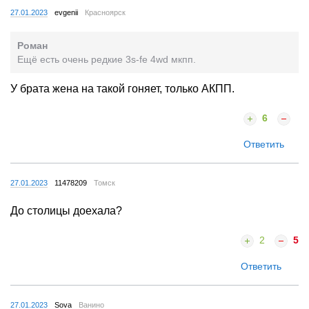
27.01.2023
evgenii
Красноярск
Роман
Ещё есть очень редкие 3s-fe 4wd мкпп.
У брата жена на такой гоняет, только АКПП.
6
Ответить
27.01.2023
11478209
Томск
До столицы доехала?
2
5
Ответить
27.01.2023
Sova
Ванино