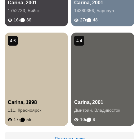
Carina, 2001
Carina, 2001
1752733
,
Бийск
14380356
,
Барнаул
16к
36
27к
48
4.6
4.4
Carina, 1998
Carina, 2001
111
,
Красноярск
Дмитрий
,
Владивосток
17к
55
10к
9
Показать еще