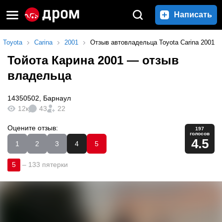
Написать
Toyota
Carina
2001
Отзыв автовладельца Toyota Carina 2001
Тойота Карина 2001
— отзыв
владельца
14350502
,
Барнаул
12к
43
22
Оцените отзыв:
197
голосов
4.5
1
2
3
4
5
5
–
133 пятерки