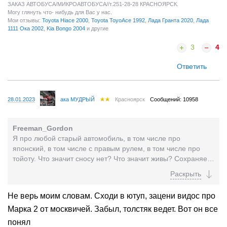
ЗАКАЗ АВТОБУСА/МИКРОАВТОБУСА//т.251-28-28 КРАСНОЯРСК.
Могу глянуть что- нибудь для Вас у нас.
Мои отзывы:
Toyota Hiace 2000
,
Toyota ToyoAce 1992
,
Лада Гранта 2020
,
Лада
1111 Ока 2002
,
Kia Bongo 2004
и другие
3
4
Ответить
28.01.2023
ака МУДРЫЙ
Красноярск
Сообщений: 10958
Freeman_Gordon
Я про любой старый автомобиль, в том числе про
японский, в том числе с правым рулем, в том числе про
тойоту. Что значит сносу нет? Что значит живы? Сохраняет
возможность движения? Другие марки авто после...
Не верь моим словам. Сходи в ютуп, зацени видос про
Марка 2 от москвичей. Забыл, толстяк ведет. Вот он все
понял