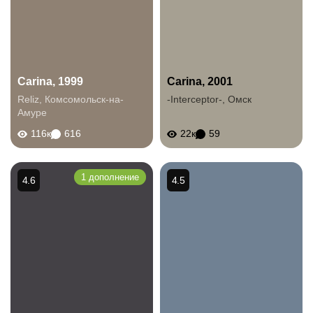
Carina, 1999
Carina, 2001
Reliz
,
Комсомольск-на-
-Interceptor-
,
Омск
Амуре
116к
616
22к
59
1 дополнение
4.6
4.5