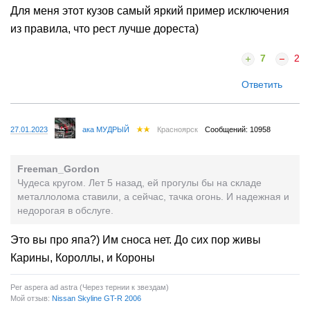
Для меня этот кузов самый яркий пример исключения
из правила, что рест лучше дореста)
7
2
Ответить
27.01.2023
ака МУДРЫЙ
Красноярск
Сообщений: 10958
Freeman_Gordon
Чудеса кругом. Лет 5 назад, ей прогулы бы на складе
металлолома ставили, а сейчас, тачка огонь. И надежная и
недорогая в обслуге.
Это вы про япа?) Им сноса нет. До сих пор живы
Карины, Короллы, и Короны
Per aspera ad astra (Через тернии к звездам)
Мой отзыв:
Nissan Skyline GT-R 2006