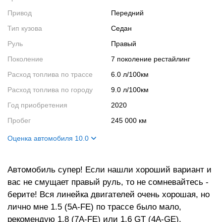
Привод
Передний
Тип кузова
Седан
Руль
Правый
Поколение
7 поколение рестайлинг
Расход топлива по трассе
6.0 л/100км
Расход топлива по городу
9.0 л/100км
Год приобретения
2020
Пробег
245 000 км
Оценка автомобиля 10.0
Внешний вид
10
Автомобиль супер! Если нашли хороший вариант и
Салон
10
вас не смущает правый руль, то не сомневайтесь -
Двигатель
10
берите! Вся линейка двигателей очень хорошая, но
Ходовые качества
10
лично мне 1.5 (5A-FE) по трассе было мало,
рекомендую 1.8 (7A-FE) или 1.6 GT (4A-GE),