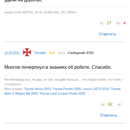
камри sv41-AEPGK, 3s-fe, a140e-03а, ZX, 1994гв.
27
4
Ответить
16.03.2011
Templier
Чита
Сообщений: 8750
Многое почерпнул в знаниях об роботе. Спасибо.
Ни миллиард мух, ни два, ни три, ни даже больше..., не убедят меня, что гоvно –
это вкусно!
Мои отзывы:
Toyota Venza 2013
,
Toyota Premio 2006
,
Lexus LX570 2010
,
Toyota
Mark II Wagon Blit 2004
,
Toyota Land Cruiser Prado 2000
62
Ответить