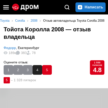
Написать
Toyota
Corolla
2008
Отзыв автовладельца Toyota Corolla 2008
Тойота Королла 2008
— отзыв
владельца
Федорр
,
Екатеринбург
189к
383
78
Оцените отзыв:
1 550
голосов
4.8
1
2
3
4
5
5
–
1 328 пятерок