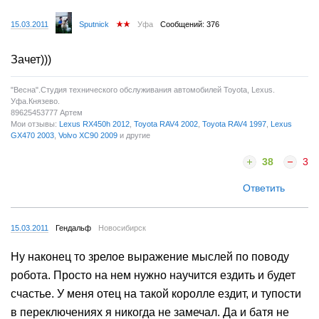
15.03.2011
Sputnick
Уфа
Сообщений: 376
Зачет)))
"Весна".Студия технического обслуживания автомобилей Toyota, Lexus.
Уфа.Князево.
89625453777 Артем
Мои отзывы:
Lexus RX450h 2012
,
Toyota RAV4 2002
,
Toyota RAV4 1997
,
Lexus
GX470 2003
,
Volvo XC90 2009
и другие
38
3
Ответить
15.03.2011
Гендальф
Новосибирск
Ну наконец то зрелое выражение мыслей по поводу
робота. Просто на нем нужно научится ездить и будет
счастье. У меня отец на такой королле ездит, и тупости
в переключениях я никогда не замечал. Да и батя не