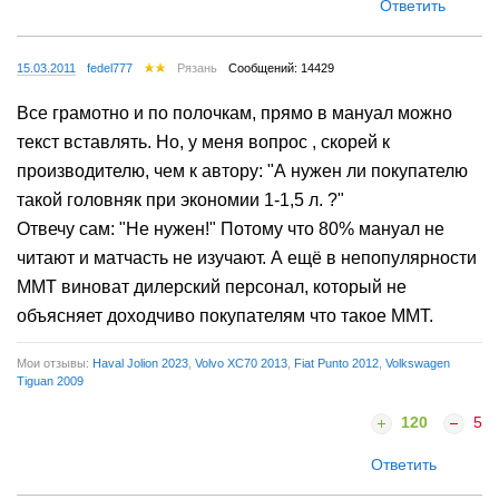
Ответить
15.03.2011
fedel777
Рязань
Сообщений: 14429
Все грамотно и по полочкам, прямо в мануал можно
текст вставлять. Но, у меня вопрос , скорей к
производителю, чем к автору: "А нужен ли покупателю
такой головняк при экономии 1-1,5 л. ?"
Отвечу сам: "Не нужен!" Потому что 80% мануал не
читают и матчасть не изучают. А ещё в непопулярности
ММТ виноват дилерский персонал, который не
объясняет доходчиво покупателям что такое ММТ.
Мои отзывы:
Haval Jolion 2023
,
Volvo XC70 2013
,
Fiat Punto 2012
,
Volkswagen
Tiguan 2009
120
5
Ответить