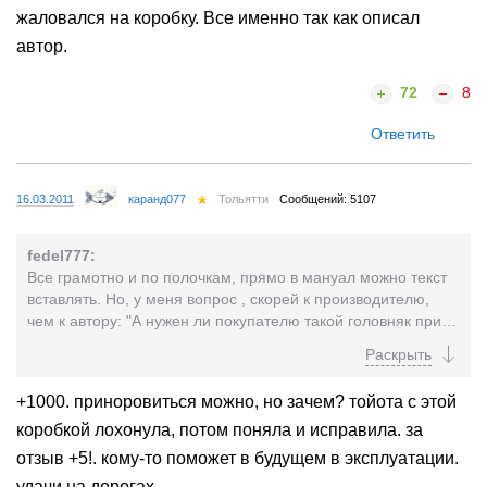
жаловался на коробку. Все именно так как описал
автор.
72
8
Ответить
16.03.2011
каранд077
Тольятти
Сообщений: 5107
fedel777:
Все грамотно и по полочкам, прямо в мануал можно текст
вставлять. Но, у меня вопрос , скорей к производителю,
чем к автору: "А нужен ли покупателю такой головняк при
экономии 1-1,5 л. ?" Отвечу сам: "Не нужен!" Потому что
80% мануал не читают и матчасть не изучают. А ещё в
непопулярности ММТ виноват дилерский персонал,
+1000. приноровиться можно, но зачем? тойота с этой
который не объясняет доходчиво покупателям что такое
коробкой лохонула, потом поняла и исправила. за
ММТ.
отзыв +5!. кому-то поможет в будущем в эксплуатации.
удачи на дорогах.