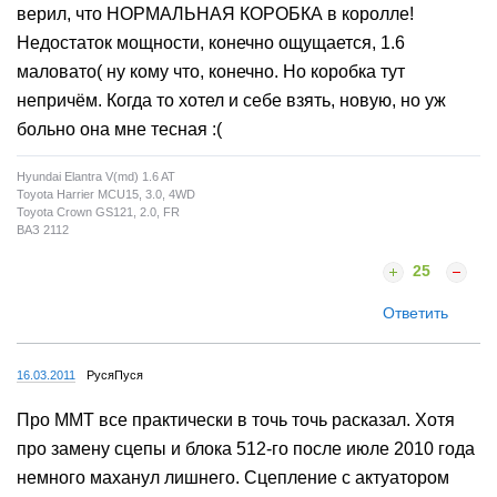
верил, что НОРМАЛЬНАЯ КОРОБКА в королле!
Недостаток мощности, конечно ощущается, 1.6
маловато( ну кому что, конечно. Но коробка тут
непричём. Когда то хотел и себе взять, новую, но уж
больно она мне тесная :(
Hyundai Elantra V(md) 1.6 AT
Toyota Harrier MCU15, 3.0, 4WD
Toyota Crown GS121, 2.0, FR
ВАЗ 2112
25
Ответить
16.03.2011
РусяПуся
Про ММТ все практически в точь точь расказал. Хотя
про замену сцепы и блока 512-го после июле 2010 года
немного маханул лишнего. Сцепление с актуатором