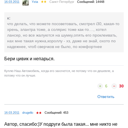
16.03.2011
Yxta
Санкт-Петербург
Сообщений: 14448
к:
что делать, что можете посоветовать, смотрел i30, какая-то
хрень, элантра тоже, а солярис тоже как-то...., хотел
лансер, но все жалуются на шумку,опять его проклеивать,
нах мне такая нужна,короллу - хз, даже не знай, охото по
надежнее, чтоб сверчков не было, по комфортнее
Бери цивик и непарься.
Куплю Наш Автомобиль, когда его захочется, не потому что он дешевле, а
потому что он лучше.
6
30
Ответить
16.03.2011
drugello
Сообщений: 453
Автор, спасибо:)У подруги была такая... мне никто не