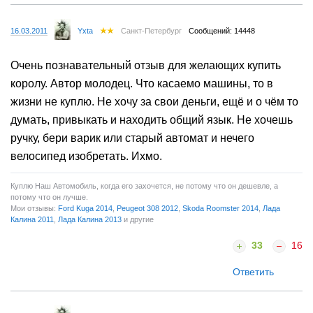
16.03.2011
Yxta
Санкт-Петербург
Сообщений: 14448
Очень познавательный отзыв для желающих купить
королу. Автор молодец. Что касаемо машины, то в
жизни не куплю. Не хочу за свои деньги, ещё и о чём то
думать, привыкать и находить общий язык. Не хочешь
ручку, бери варик или старый автомат и нечего
велосипед изобретать. Ихмо.
Куплю Наш Автомобиль, когда его захочется, не потому что он дешевле, а
потому что он лучше.
Мои отзывы:
Ford Kuga 2014
,
Peugeot 308 2012
,
Skoda Roomster 2014
,
Лада
Калина 2011
,
Лада Калина 2013
и другие
33
16
Ответить