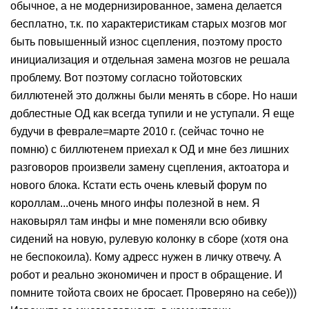
обычное, а не модернизированное, замена делается
бесплатно, т.к. по характеристикам старых мозгов мог
быть повышенный износ сцепления, поэтому просто
инициализация и отдельная замена мозгов не решала
проблему. Вот поэтому согласно тойотовских
биллютеней это должны были менять в сборе. Но наши
доблестные ОД как всегда тупили и не уступали. Я еще
будучи в феврале=марте 2010 г. (сейчас точно не
помню) с биллютенем приехал к ОД и мне без лишних
разговоров произвели замену сцепления, актоатора и
нового блока. Кстати есть очень клевый форум по
короллам...очень много инфы полезной в нем. Я
наковырял там инфы и мне поменяли всю обивку
сидений на новую, рулевую колонку в сборе (хотя она
не беспокоила). Кому адресс нужен в личку отвечу. А
робот и реально экономичен и прост в обращение. И
помните тойота своих не бросает. Проверяно на себе)))