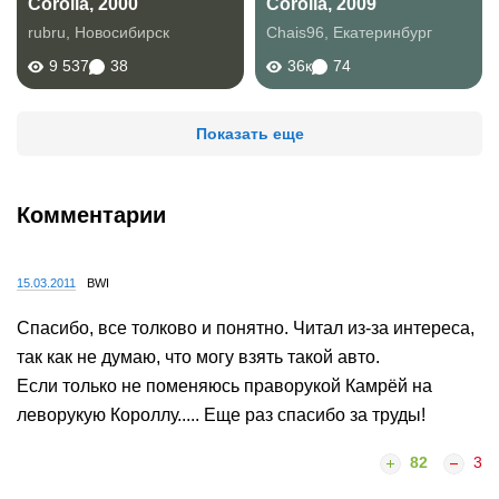
Corolla, 2000
Corolla, 2009
rubru
,
Новосибирск
Chais96
,
Екатеринбург
9 537
38
36к
74
Показать еще
Комментарии
15.03.2011
BWI
Спасибо, все толково и понятно. Читал из-за интереса,
так как не думаю, что могу взять такой авто.
Если только не поменяюсь праворукой Камрёй на
леворукую Короллу..... Еще раз спасибо за труды!
82
3