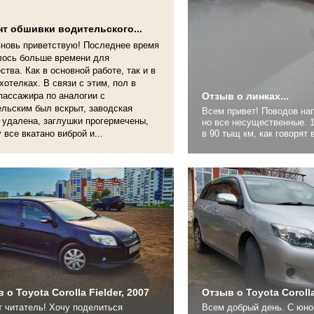
т обшивки водительского...
вновь приветствую! Последнее время
лось больше времени для
ства. Как в основной работе, так и в
хотелках. В связи с этим, пол в
пассажира по аналогии с
Отзыв о линках...
ельским был вскрыт, заводская
Всем привет! Поводов написать несколько,
 удалена, заглушки прогермечены,
но все несущественные. 1) Шагнули рубеж
 все вкатано виброй и...
в 90 тыщ км, как говорят 
филдероводов обкатка подходит к концу ))
2) 2 года назад столкнулс
необходимостью замены л
долго читал что лучше и 
остановился на износа нет
 о Toyota Corolla Fielder, 2007
Отзыв о Toyota Corolla
 читатель! Хочу поделиться
Всем добрый день. С юно