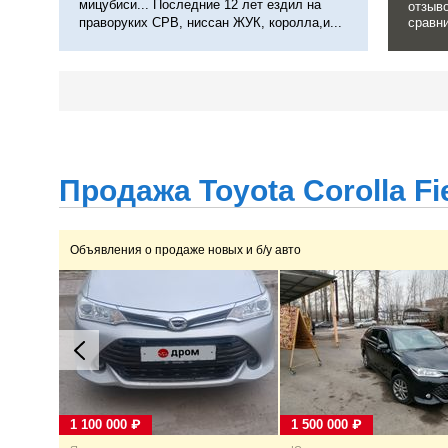
мицубиси... Последние 12 лет ездил на
отзыв
праворуких СРВ, ниссан ЖУК, королла,и...
сравн
авто. 
лизно
тряпке
зоны д
ног па
Продажа Toyota Corolla Fi
Объявления о продаже новых и б/у авто
1 100 000 ₽
1 500 000 ₽