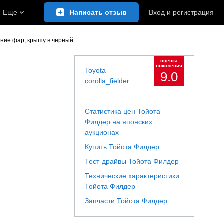
Еще
Написать отзыв
Вход
и
регистрация
ение фар, крышу в черный
оценка
поколения
Toyota
9.0
corolla_fielder
Статистика цен Тойота
Филдер на японских
аукционах
Купить Тойота Филдер
Тест-драйвы Тойота Филдер
Технические характеристики
Тойота Филдер
Запчасти Тойота Филдер