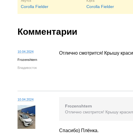
Якутск
Юрга
Corolla Fielder
Corolla Fielder
Комментарии
10.04.2024
Отлично смотрится! Крышу краси
Frozenshtern
Владивосток
10.04.2024
Frozenshtern
Отлично смотрится! Крышу красил
Спасибо) Плёнка.