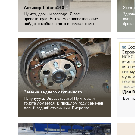
Антикор filder e160
Устан
Ну что, дамы и господа. Я вас
Здравствуйте. Пр
приветствую! Нынче моё повествование
очень 
пойдёт о моём же авто в рамках темы
бросае
антикор. Да, да, я знаю, что тойота, где
теперь
сам император следит за качеством не
сплит
ломается и не гниёт. Но. На 60 тыщах
накладки на
поменял ступичный, значит тойота таки
мол а 
ломается. А этим летом средь двух...
отлича
Замена заднего ступичного...
Для D
Пупупууум. Здравствуйте! Ну что ж, и
Вот, н
тойота ломается. В прошлом году заменен
левый задний ступичный. Вчера же
заменил правый задний ступичный. При
том забавно, что гул кроме меня никто не
слышал, а на диагностике без снятия
колеса определить кончину подшипника не
смогли. Ну что ж, я у...