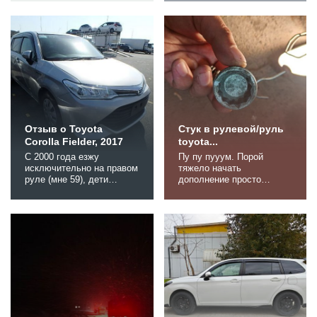
когдато её продавать по
решил я всетаки написать
какимлибо
свои первый отзыв про
обстоятельствам буду
Филдера в 161 кузове.
реветь как рёвакорова
Прошу не закидывать
однозначно:( Владею
помидорами и яйцами,
полтора года и не жалею,
если что не так… Владею
что купила именно её!
автомобилем почти
Моя первая машина,
полтора года. Сразу
продаван хотел за нее
следует сказать, что
239тыс.р, сошлись на
Филдер – это моё второе
205...
авто...
Отзыв о Toyota
Стук в рулевой/руль
Corolla Fielder, 2017
toyota...
С 2000 года езжу
Пу пу пууум. Порой
исключительно на правом
тяжело начать
руле (мне 59), дети
дополнение просто
выросли тоже на
приветствием,
«японках», у сына сейчас
продолжить сухими
тоже праворульная. Был
фактами, опубликовать и
промежуток (в 2012г) один
Васякот. Порой требуется
год владения авто с
некоторое вступление, в
левым рулем (трехлетка
котором пытаюсь
киа спектра с родным
передать впечатления.
пробегом менее 50тбрал у
Кому требуется? Да мне,
родственника). Поработал
наверное. Лишний раз
слесарем сполна:...
убедиться, что
стереотипное мышление
ловушка для...