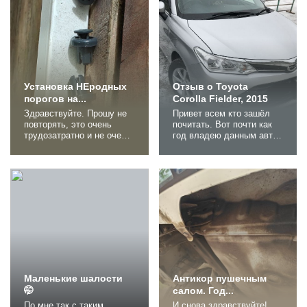
самый человек, кто
4.5 балла, пробег на
всегда удивлялся на кой
момент покупки на
она нужна, но на фильке
аукционе был 7000 км (С
меня настигла карма и я
копейками, не помню
таки узнал, зачем она
точно), из коцаков там
нужна )) Для...
притертость...
Установка НЕродных
Отзыв о Toyota
порогов на...
Corolla Fielder, 2015
Здравствуйте. Прошу не
Привет всем кто зашёл
повторять, это очень
почитать. Вот почти как
трудозатратно и не очень
год владею данным авто,
то бросается в глаза, но...
решил написать не
Я сделал и у меня теперь
большой отзыв. Напишу
есть (: дополнением к
плюсы и минусы как их
элеронам и сплиттеру
вижу я. Плюсы: 1
являет что? Правильно
соотношение
накладки на пороги. Вы
ценакачество 2 наличие
можете сказать мол а че
доп. Помощников (
сплиттер и элероны чем
контроль полосы,
отличаются по крепежке
предотвращение
от...
столкновения ) 3 4вд 4 в
салоне достаточно
комфортно 5 у...
Маленькие шалости
Антикор пушечным
🤭
салом. Год...
По мне так с таким
И снова здравствуйте!