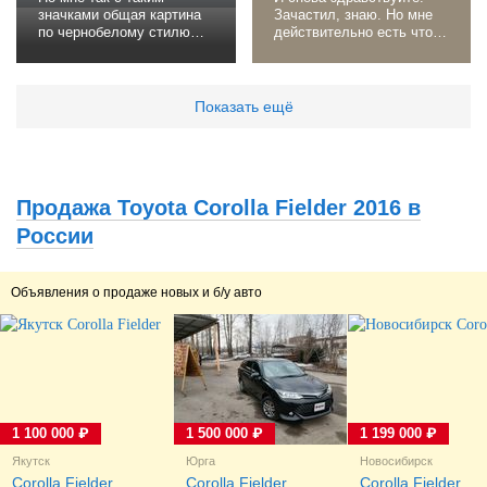
значками общая картина
Зачастил, знаю. Но мне
по чернобелому стилю
действительно есть что
выдерживается на 5+ 😁
сказать. Итак. Ровно год
назад мною был проведён
антикор днища
автомобиля и колесных
Показать ещё
арок пушечным салом.
Сегодня провёл ревизию
и обновил зоны активного
пескоструя(задние арки,
ибо там нет подкрылков,
Продажа Toyota Corolla Fielder 2016 в
пороги снизу и возле...
России
Объявления о продаже новых и б/у авто
1 100 000 ₽
1 500 000 ₽
1 199 000 ₽
Якутск
Юрга
Новосибирск
Corolla Fielder
Corolla Fielder
Corolla Fielder