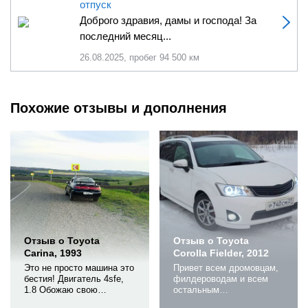
отпуск
Доброго здравия, дамы и господа! За
последний месяц...
26.08.2025, пробег 94 500 км
Похожие отзывы и дополнения
Отзыв о Toyota
Отзыв о Toyota
Carina, 1993
Corolla Fielder, 2012
Это не просто машина это
Привет всем дромовцам,
бестия! Двигатель 4sfe,
филдероводам и всем
1.8 Обожаю свою
остальным
улыбку:) Если буду
интересующимся. Вот и