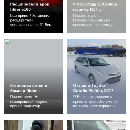
Расширители арок
Фото. Отдых. Колеса
filder e160
на зиму R17...
Все привет! Установил
Приветствую!
расширители
Прокатились семьей
увеличенные на 31.5см
посмотреть на золотую
длиной. Что я вам скажу?
осень. Ещё только
Эффект просто огнище! У
начинает золотиться... Но
кого вылет больше
прекрасно провести
родного, оч рекомендую.
время это не помешало!
Сами оцените по фото
1723755 1723754 1723753
какая трасса/покрытие и
1723746 1723752 После
количество "грязи" на
же поехал забирать
авто. Всем шершавого
резину, да заодно
асфальта! Нынче особо
переобуваться на зиму,
важное пожелание)
пока нет очередей. Диски
нынче...
Установка сетки в
Отзыв о Toyota
бампер filder...
Corolla Fielder, 2017
Привет всем! На
Я Всех категорически
позапрошлой неделе
приветствую. Это уже 3й
пробил радиатор
по счету борт журнал на
кондиционера, на
мой новый автомобиль.
прошлой неделе заменил
Теперь я наконец то купил
радиатор кондиционера, в
современную машину
выходные внедрил сетку
2017 года прямиком с
в бампер )) Да да, я тот
аукциона Японии, оценка