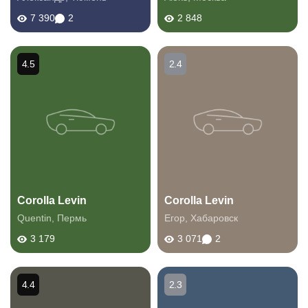
7 390
2
2 848
4.5
2.4
Corolla Levin
Corolla Levin
Quentin
,
Пермь
Егор
,
Хабаровск
3 179
3 071
2
4.4
2.3