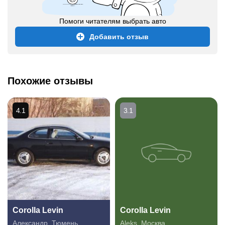
Помоги читателям выбрать авто
Добавить отзыв
Похожие отзывы
4.1
3.1
Corolla Levin
Corolla Levin
Александр
,
Тюмень
Aleks
,
Москва