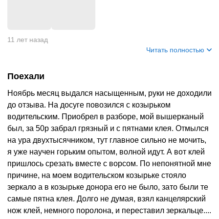
+
3
11 лет назад
Читать полностью
Поехали
Ноябрь месяц выдался насыщенным, руки не доходили
до отзыва. На досуге повозился с козырьком
водительским. Приобрел в разборе, мой вышерканый
был, за 50р забрал грязный и с пятнами клея. Отмылся
на ура двухтысячником, тут главное сильно не мочить,
я уже научен горьким опытом, волной идут. А вот клей
пришлось срезать вместе с ворсом. По непонятной мне
причине, на моем водительском козырьке стояло
зеркало а в козырьке донора его не было, зато были те
самые пятна клея. Долго не думая, взял канцелярский
нож клей, немного поролона, и переставил зеркальце....