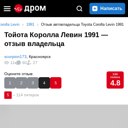
Написать
orolla Levin
1991
Отзыв автовладельца Toyota Corolla Levin 1991
Тойота Королла Левин 1991
—
отзыв владельца
scorpion173
,
Красноярск
11к
60
27
Оцените отзыв:
134
голоса
4.8
1
2
3
4
5
5
–
114 пятерок