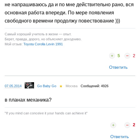
не напрашиваюсь да и по мне действительно рано, вся
основная работа впереди. По мере появления
свободного времени продолжу повествование )))
Самый хороший учитель в жизни — опыт.
Берет, правда, дорого, но объясняет доходчиво.
Мой отзыв:
Toyota Corolla Levin 1991
5
2
Ответить
07.05.2014
Go Baby Go
Москва
Сообщений: 4926
в планах механика?
"If you mind can conceive it your hands can achieve it"
2
Ответить