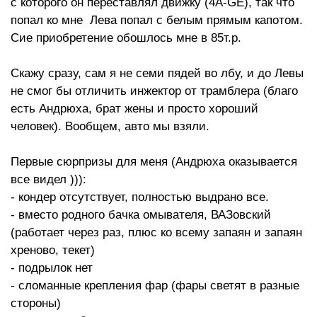
с которого он переставлял движку (4A-GE), так что
попал ко мне Лева попал с белым прямым капотом.
Сие приобретение обошлось мне в 85т.р.
Скажу сразу, сам я не семи пядей во лбу, и до Левы
не смог бы отличить инжектор от трамблера (благо
есть Андрюха, брат жены и просто хороший
человек). Вообщем, авто мы взяли.
Первые сюрпризы для меня (Андрюха оказывается
все видел ))):
- кондер отсутствует, полностью выдрано все.
- вместо родного бачка омывателя, ВАЗовский
(работает через раз, плюс ко всему запаян и запаян
хреново, текет)
- подрылок нет
- сломанные крепления фар (фары светят в разные
стороны)