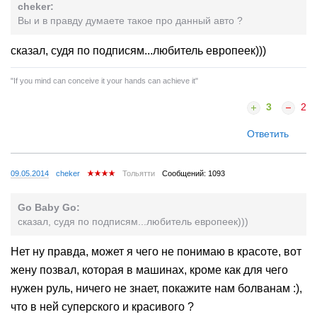
cheker:
Вы и в правду думаете такое про данный авто ?
сказал, судя по подписям...любитель европеек)))
"If you mind can conceive it your hands can achieve it"
3
2
Ответить
09.05.2014
cheker
Тольятти
Сообщений: 1093
Go Baby Go:
сказал, судя по подписям...любитель европеек)))
Нет ну правда, может я чего не понимаю в красоте, вот
жену позвал, которая в машинах, кроме как для чего
нужен руль, ничего не знает, покажите нам болванам :),
что в ней суперского и красивого ?