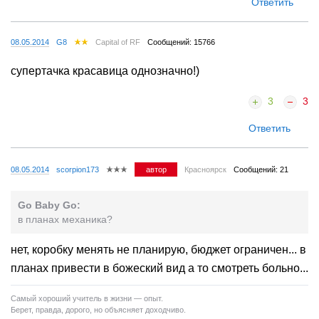
Ответить
08.05.2014
G8
Capital of RF
Сообщений: 15766
супертачка красавица однозначно!)
3
3
Ответить
08.05.2014
scorpion173
автор
Красноярск
Сообщений: 21
Go Baby Go:
в планах механика?
нет, коробку менять не планирую, бюджет ограничен... в
планах привести в божеский вид а то смотреть больно...
Самый хороший учитель в жизни — опыт.
Берет, правда, дорого, но объясняет доходчиво.