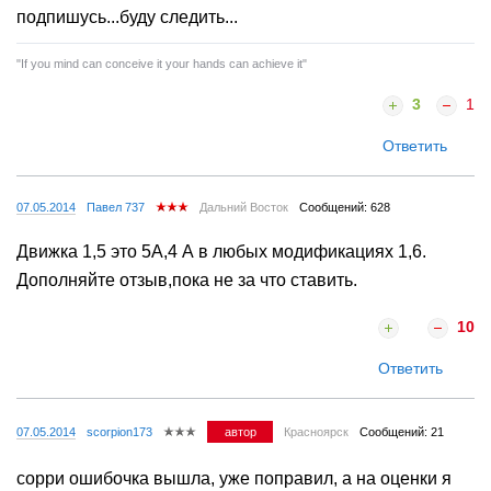
подпишусь...буду следить...
"If you mind can conceive it your hands can achieve it"
3
1
Ответить
07.05.2014
Павел 737
Дальний Восток
Сообщений: 628
Движка 1,5 это 5А,4 А в любых модификациях 1,6.
Дополняйте отзыв,пока не за что ставить.
10
Ответить
07.05.2014
scorpion173
автор
Красноярск
Сообщений: 21
сорри ошибочка вышла, уже поправил, а на оценки я