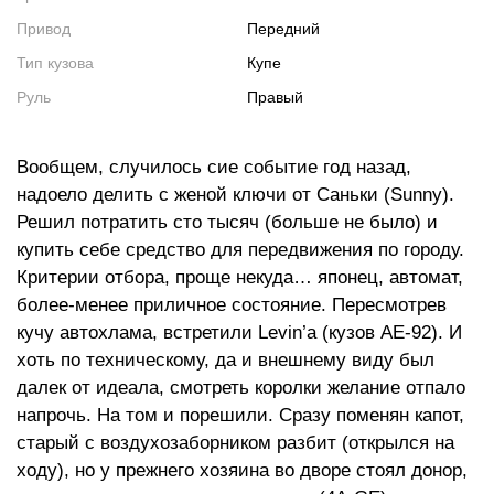
Привод
Передний
Тип кузова
Купе
Руль
Правый
Вообщем, случилось сие событие год назад,
надоело делить с женой ключи от Саньки (Sunny).
Решил потратить сто тысяч (больше не было) и
купить себе средство для передвижения по городу.
Критерии отбора, проще некуда… японец, автомат,
более-менее приличное состояние. Пересмотрев
кучу автохлама, встретили Levin’a (кузов AE-92). И
хоть по техническому, да и внешнему виду был
далек от идеала, смотреть королки желание отпало
напрочь. На том и порешили. Cразу поменян капот,
старый с воздухозаборником разбит (открылся на
ходу), но у прежнего хозяина во дворе стоял донор,