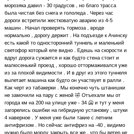
морозяка давил - 30 градусов , но благо трасса
была чистая без снега и гололеда . Через час
дороги встретили жестковатую аварию из 4-5
машин . Начал проверять тормоза , вроде
нормально , дорогу держит . На подъезде к Ачинску
есть какой то односторонний туннель и маленький
светофор который еле видно . Едешь на скорости и
вдруг дорога сужается и как будто стена стоит и
малюсенький проезд , хорошо оттормаживался уже
из за плохой видимости . И в друг из этого туннеля
вылетает машина как будто он участвует в ралли .
Как черт из табакерки . Мы конечно чуть штанишки
не замочили на пару с женой 🤣 Отъехали мы от
города км на 200 на улице уже - 34 🥶 и тут у меня
загорелись ошибки на гибридную установку , штуки
4 наверное . У меня уже были такие с летним
антифризом . Но сейчас антифриз на -40 , видимо
нужно было морду закрыть все же , что бы ветер не