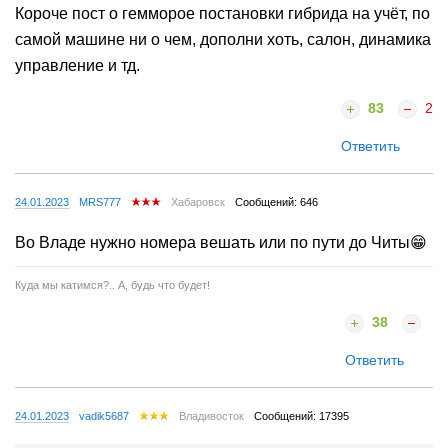
Короче пост о гемморое постановки гибрида на учёт, по
самой машине ни о чем, дополни хоть, салон, динамика
управление и тд.
83
2
Ответить
24.01.2023
MRS777
Хабаровск
Сообщений: 646
Во Владе нужно номера вешать или по пути до Читы😁
Куда мы катимся?.. А, будь что будет!
38
Ответить
24.01.2023
vadik5687
Владивосток
Сообщений: 17395