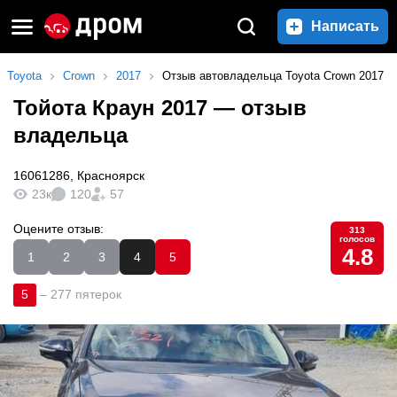
Написать
Toyota
Crown
2017
Отзыв автовладельца Toyota Crown 2017
Тойота Краун 2017
— отзыв
владельца
16061286
,
Красноярск
23к
120
57
Оцените отзыв:
313
голосов
4.8
1
2
3
4
5
5
–
277 пятерок