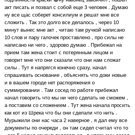
акт писать и позвал с собой еще 3 человек . Думаю
ну все щас соберет консилиум и решат мне все
сложить . Так это долго все делалось , через 10
минут вынес мне акт , читаю там ручкой написано
10 слов и пару галочек проставлено , про силы не
написано ни чего , здорово думаю . Прибежал на
прием там жена стоит с потерянным лицом и
говорит мне что они сказали что они нам сложат
силы . Тут я напрягся конечно сразу, начал
спрашивать основание , объяснять что доки новые
и в вашем городе нет распоряжения о
суммировании . Там сосед по работе прибежал
начал говорить что мы ни чего сделать не сможем ,
а поставим со сложением . Тут жена начала просить
как кот из Шрека что бы они сделали что нить .
Мурыжили они нас часа 2 наверное , я дал ему все
документы по очереди , он там сидел считал что то