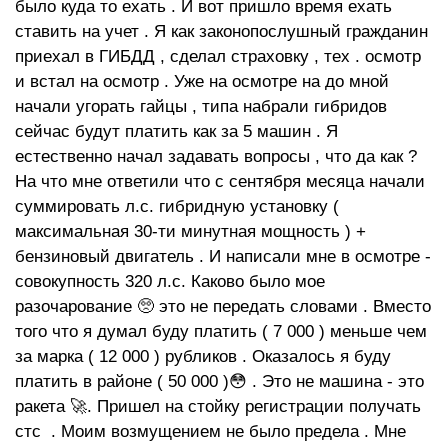
было куда то ехать . И вот пришло время ехать
ставить на учет . Я как законопослушный гражданин
приехал в ГИБДД , сделал страховку , тех . осмотр
и встал на осмотр . Уже на осмотре на до мной
начали угорать гайцы , типа набрали гибридов
сейчас будут платить как за 5 машин . Я
естественно начал задавать вопросы , что да как ?
На что мне ответили что с сентября месяца начали
суммировать л.с. гибридную установку (
максимальная 30-ти минутная мощность ) +
бензиновый двигатель . И написали мне в осмотре -
совокупность 320 л.с. Каково было мое
разочарование 🥺 это не передать словами . Вместо
того что я думал буду платить ( 7 000 ) меньше чем
за марка ( 12 000 ) рубликов . Оказалось я буду
платить в районе ( 50 000 )😳 . Это не машина - это
ракета 🚀. Пришел на стойку регистрации получать
стс . Моим возмущением не было предела . Мне