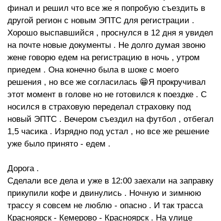
финал и решил что все же я попробую съездить в
другой регион с новым ЭПТС для регистрации .
Хорошо выспавшийся , проснулся в 12 дня я увидел
на почте новые документы . Не долго думая звоню
жене говорю едем на регистрацию в ночь , утром
приедем . Она конечно была в шоке с моего
решения , но все же согласилась 😁Я прокручивал
этот момент в голове но не готовился к поездке . С
носился в страховую переделал страховку под
новый ЭПТС . Вечером съездил на футбол , отбегал
1,5 часика . Изрядно под устал , но все же решение
уже было принято - едем .
Дорога .
Сделали все дела и уже в 12:00 заехали на заправку
прикупили кофе и двинулись . Ночную и зимнюю
трассу я совсем не люблю - опасно . И так трасса
Красноярск - Кемерово - Красноярск . На улице