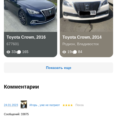
Toyota Crown, 2016
Toyota Crown, 2014
677601
Родион
,
Владивосток
33к
165
19к
84
Показать еще
Комментарии
24.01.2023
Игорь , уже не патриот
Пенза
Сообщений: 33875