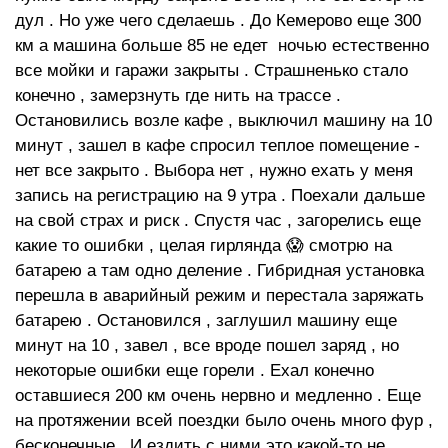
дул . Но уже чего сделаешь . До Кемерово еще 300
км а машина больше 85 не едет ночью естественно
все мойки и гаражи закрыты . Страшненько стало
конечно , замерзнуть где нить на трассе .
Остановились возле кафе , выключил машину на 10
минут , зашел в кафе спросил теплое помещение -
нет все закрыто . Выбора нет , нужно ехать у меня
запись на регистрацию на 9 утра . Поехали дальше
на свой страх и риск . Спустя час , загорелись еще
какие то ошибки , целая гирлянда 😱 смотрю на
батарею а там одно деление . Гибридная установка
перешла в аварийный режим и перестала заряжать
батарею . Остановился , заглушил машину еще
минут на 10 , завел , все вроде пошел заряд , но
некоторые ошибки еще горели . Ехал конечно
оставшиеся 200 км очень нервно и медленно . Еще
на протяжении всей поездки было очень много фур ,
бесконечные . И ездить с ними это какой-то не