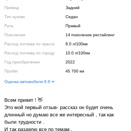
Привод
Задний
Тип кузова
Седан
Руль
Правый
Поколение
14 поколение рестайлинг
Расход топлива по трассе
8.0 л/100км
Расход топлива по городу
10.0 л/100км
Год приобретения
2022
Пробег
45 700 км
Оценка автомобиля 8.8
Внешний вид
10
Всем привет ! 👋
Салон
10
Это мой первый отзыв- рассказ он будет очень
Двигатель
7
длинный но думаю все же интересный , так как
Ходовые качества
8
были трудности .
И так разделю все по темам .