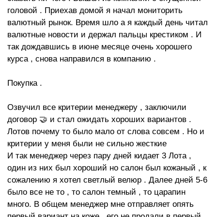
головой . Приехав домой я начал мониторить
валютный рынок. Время шло а я каждый день читал
валютные новости и держал пальцы крестиком . И
так дождавшись в июне месяце очень хорошего
курса , снова направился в компанию .
Покупка .
Озвучил все критерии менеджеру , заключили
договор 🤝 и стал ожидать хороших вариантов .
Лотов почему то было мало от слова совсем . Но и
критерии у меня были не сильно жесткие
И так менеджер через пару дней кидает 3 Лота ,
один из них был хороший но салон был кожаный , к
сожалению я хотел светлый велюр . Далее дней 5-6
было все не то , то салон темный , то царапин
много. В общем менеджер мне отправляет опять
первый вариант на коже , его не продали в первый