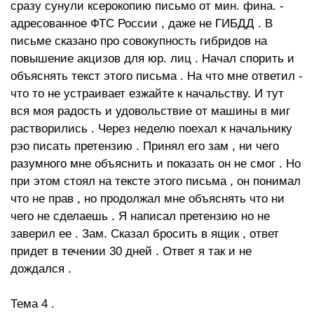
сразу сунули ксерокопию письмо от мин. фина. -
адресованное ФТС России , даже не ГИБДД . В
письме сказано про совокупность гибридов на
повышение акцизов для юр. лиц . Начал спорить и
объяснять текст этого письма . На что мне ответил -
что то не устраивает езжайте к начальству. И тут
вся моя радость и удовольствие от машины в миг
растворились . Через неделю поехал к начальнику
рэо писать претензию . Принял его зам , ни чего
разумного мне объяснить и показать он не смог . Но
при этом стоял на тексте этого письма , он понимал
что не прав , но продолжал мне объяснять что ни
чего не сделаешь . Я написал претензию но не
заверил ее . Зам. Сказал бросить в ящик , ответ
придет в течении 30 дней . Ответ я так и не
дождался .
Тема 4 .