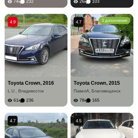
74к
232
26к
103
3 дополнения
4.9
4.7
Toyota Crown, 2016
Toyota Crown, 2015
L.U.
,
Владивосток
ПавелА
,
Благовещенск
61к
236
78к
165
4.7
4.5