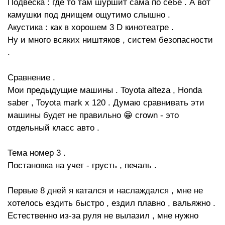
Подвеска : где то там шуршит сама по себе . А вот
камушки под днищем ощутимо слышно .
Акустика : как в хорошем 3 D кинотеатре .
Ну и много всяких ништяков , систем безопасности
.
Сравнение .
Мои предыдущие машины . Toyota alteza , Honda
saber , Toyota mark x 120 . Думаю сравнивать эти
машины будет не правильно 😁 crown - это
отдельный класс авто .
Тема номер 3 .
Постановка на учет - грусть , печаль .
Первые 8 дней я катался и наслаждался , мне не
хотелось ездить быстро , ездил плавно , вальяжно .
Естественно из-за руля не вылазил , мне нужно