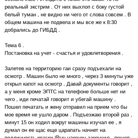
реальный экстрим . От них выхлоп с боку густой
белый туман , не видно ни чего от слова совсем . В
общем машина не подвела и мы все же к 8:30
добрались до ГИБДД .
Тема 6 .
Постановка на учет - счастья и удовлетворения .
Залетев на территорию гаи сразу подъехали на
осмотр . Машин было не много , через 3 минуты уже
открыл капот на осмотр . Давай документы говорит ,
а у меня кроме ЭПТС на телефоне больше нет ни
чего , иди печатай говорит и убегай машину .
Пошел печатать и жену отправил на прием что бы
мое время не ушло даром . Подъезжаю второй раз ,
минут 15 он ходил вокруг машины изучал ее , я
думал он ее щас еще царапать начнет на
подлинность краски 😁ну наконец закончил , пошел