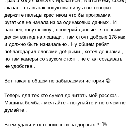
, раз 5 ходил консультироваться , в итоге ему сосед
сказал , ставь как новую машину а вы говорит
держите пальцы крестиком что бы программа
ругаться не начала из за одинаковых данных . И
наконец зовут к окну , проверяй данные , я первым
делом взгляд на лошади , там стоят добрые 178 как
и должно быть изначально . Ну общем ребят
поблагодарил словами добрыми , хотел деньгами ,
но там камеры со звуком стоят , не стал создавать
не удобства .
Вот такая в общем не забываемая история 😁
Теперь для тех кто сумел до читать мой рассказ .
Машина бомба - мечтайте - покупайте и не о чем не
думайте .
Всем удачи и осторожности на дорогах !!! 👋