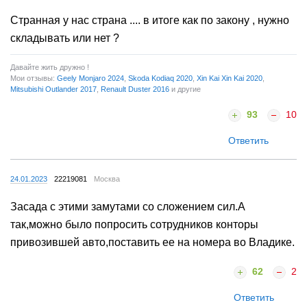
Странная у нас страна .... в итоге как по закону , нужно
складывать или нет ?
Давайте жить дружно !
Мои отзывы:
Geely Monjaro 2024
,
Skoda Kodiaq 2020
,
Xin Kai Xin Kai 2020
,
Mitsubishi Outlander 2017
,
Renault Duster 2016
и другие
93
10
Ответить
24.01.2023
22219081
Москва
Засада с этими замутами со сложением сил.А
так,можно было попросить сотрудников конторы
привозившей авто,поставить ее на номера во Владике.
62
2
Ответить