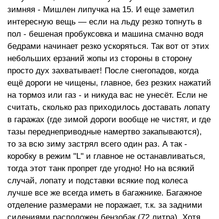
зимняя - Мишлен липучка на 15. И еще заметил
интересную вещь — если на льду резко топнуть в
пол - бешеная пробуксовка и машина смачно водя
бедрами начинает резко ускоряться. Так вот от этих
небольших ерзаний жопы из стороны в сторону
просто дух захватывает! После снегопадов, когда
ещё дороги не чищены, главное, без резких нажатий
на тормоз или газ - и никуда вас не унесёт. Если не
считать, сколько раз приходилось доставать лопату
в гаражах (где зимой дороги вообще не чистят, и где
тазы переднеприводные намертво закапываются),
то за всю зиму застрял всего один раз. А так -
коробку в режим "L" и главное не останавливаться,
тогда этот танк пропрет где угодно! Но на всякий
случай, лопату и подставки всякие под колеса
лучше все же всегда иметь в багажнике. Багажное
отделение размерами не поражает, т.к. за задними
сидениями расположен бензобак (72 литра). Хотя