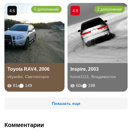
5 дополнений
2 дополнения
4.6
4.9
Toyota RAV4, 2006
Inspire, 2003
vityanko
,
Светлогорск
konst1111
,
Владивосток
81к
149
60к
198
Показать еще
Комментарии