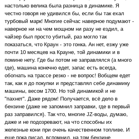
настолько велика была разница в динамике. Я
честно говоря не удивился бы, если бы так ехал
турбовый марк! Многие сейчас наверное подумают -
наверное ни на чем мощном ни разу не ездил, а
чайзер был просто убитый, раз могло так
показаться, что Краун - это гонка. Ан нет, езжу уже
почти 10 месяцев на Крауне, той динамики и в
помине нету. Где бы потом не заправлялся (а много
где), машина конечно едет, запас есть всегда,
обогнать на трассе резко - не вопрос! Вобщем едет
так, как я до покупки и представлял себе динамику
машины, весом 1700. Но той динамикой и не
"пахнет". Даже рядом! Получается, всё дело в
бензине (даже не запомнил заправки, где в первый
раз заправился). Так что, многие JZ-воды, думаю,
даже и не подозревают, на что способны их
железные кони при очень качественном топливе. И
еще пока писал, вспомнил, на том бензине