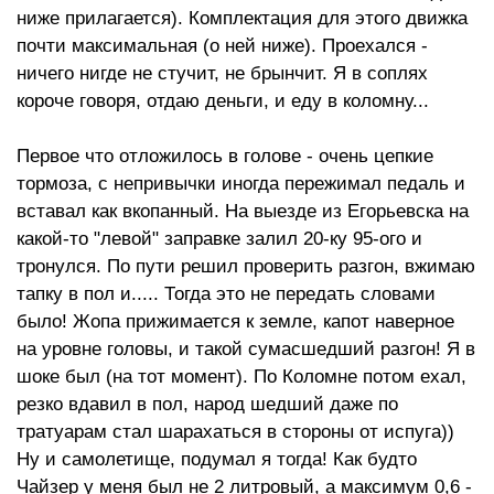
ниже прилагается). Комплектация для этого движка
почти максимальная (о ней ниже). Проехался -
ничего нигде не стучит, не брынчит. Я в соплях
короче говоря, отдаю деньги, и еду в коломну...
Первое что отложилось в голове - очень цепкие
тормоза, с непривычки иногда пережимал педаль и
вставал как вкопанный. На выезде из Егорьевска на
какой-то "левой" заправке залил 20-ку 95-ого и
тронулся. По пути решил проверить разгон, вжимаю
тапку в пол и..... Тогда это не передать словами
было! Жопа прижимается к земле, капот наверное
на уровне головы, и такой сумасшедший разгон! Я в
шоке был (на тот момент). По Коломне потом ехал,
резко вдавил в пол, народ шедший даже по
тратуарам стал шарахаться в стороны от испуга))
Ну и самолетище, подумал я тогда! Как будто
Чайзер у меня был не 2 литровый, а максимум 0,6 -