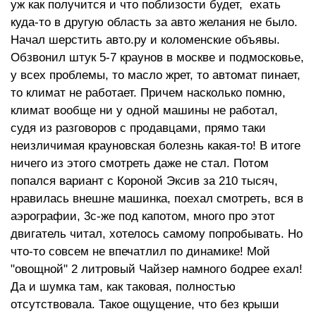
уж как получится и что поблизости будет, ехать
куда-то в другую область за авто желания не было.
Начал шерстить авто.ру и коломенские объявы.
Обзвонил штук 5-7 краунов в москве и подмосковье,
у всех проблемы, то масло жрет, то автомат пинает,
то климат не работает. Причем насколько помню,
климат вообще ни у одной машины не работал,
судя из разговоров с продавцами, прямо таки
неизличимая крауновская болезнь какая-то! В итоге
ничего из этого смотреть даже не стал. Потом
попался вариант с Короной Эксив за 210 тысяч,
нравилась внешне машинка, поехал смотреть, вся в
аэрографии, 3с-же под капотом, много про этот
двигатель читал, хотелось самому попробывать. Но
что-то совсем не впечатлил по динамике! Мой
"овощной" 2 литровый Чайзер намного бодрее ехал!
Да и шумка там, как таковая, полностью
отсутствовала. Такое ощущение, что без крыши