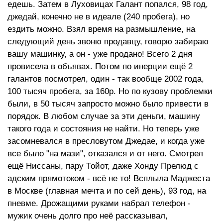
едешь. Затем в Луховицах Галант попался, 98 год,
джедай, конечно не в идеале (240 пробега), но
ездить можно. Взял время на размышление, на
следующий день звоню продавцу, говорю забираю
вашу машинку, а он - уже продано! Всего 2 дня
провисела в объявах. Потом по инерции ещё 2
галантов посмотрел, один - так вообще 2002 года,
100 тысяч пробега, за 160р. Но по кузову проблемки
были, в 50 тысяч запросто можно было привести в
порядок. В любом случае за эти деньги, машину
такого года и состояния не найти. Но теперь уже
засомневался в пресловутом Джедае, и когда уже
все было "на мази", отказался и от него. Смотрел
ещё Ниссаны, пару Тойот, даже Хонду Прелюд с
адским прямотоком - всё не то! Всплыла Маджеста
в Москве (главная мечта и по сей день), 93 год, на
пневме. Дрожащими руками набрал телефон -
мужик очень долго про неё рассказывал,