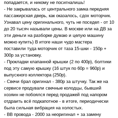
попадается, и никому не посигналишь!
- Не закрывалась от центрального замка передняя
пассажирская дверь, как оказалось, сдох моторчик.
Узнавал цену оригинального, чуть не поседел - от 10
до 20 тысяч называли цены. В москве или на ДВ за
эти деньги на разборке думаю и целую машину
можно купить) В итоге наши чудо мастера
поставили туда моторчик от таза 15-шки - 150р +
300р за установку.
- Прокладки клапанной крышки (2 по 400р), болтики
под эту самую крышку (16 штук по 60р = 960р) и
выпускного коллектора (250р).
- Свечи брал оригинал - 380р за штучку. Так же на
сервисе продували свечные колодцы, бывший
хозяин не побоялся перед продажей под напором
отдраить всё подкапотное - в итоге, периодически
была сильная вибрация на холостых.
- ВВ провода - 2000 за неоригинал + за замену