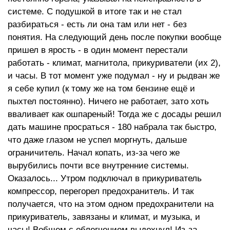
системе. С подушкой в итоге так и не стал
разбираться - есть ли она там или нет - без
понятия. На следующий день после покупки вообще
пришел в ярость - в один момент перестали
работать - климат, магнитола, прикуриватели (их 2),
и часы. В тот момент уже подумал - ну и рыдван же
я себе купил (к тому же на том бензине ещё и
пыхтел постоянно). Ничего не работает, зато хоть
вваливает как ошпареный! Тогда же с досады решил
дать машине просраться - 180 набрала так быстро,
что даже глазом не успел моргнуть, дальше
ограничитель. Начал копать, из-за чего же
вырубились почти все внутренние системы.
Оказалось... Утром подключал в прикуриватель
компрессор, перегорел предохранитель. И так
получается, что на этом одном предохранители на
прикуриватель, завязаны и климат, и музыка, и
часы! Вобщем с облегчением выдохнул! Из-за