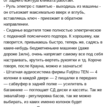
от заднего контура климата работает.
- Руль электро с памятью - выходишь из машины -
он отъезжает максимально вверх и вглубь,
вставляешь ключ - приезжает в обратном
направлении.
- Сиденье водителя тоже полностью электрическое
с подкачкой поясничного подпора. К хорошему, как
говорится, привыкаешь быстро, теперь же, садясь в
какие-нибудь бюджетненькие машинки (даже
дороже 1млн), очень напрягает самому все под себя
настраивать, крутить-вертеть рукоятки и тд. Короче
говоря, после Крауна, можно и зазнаться!
- Штатная аудиосистема фирмы Futjitsu TEN — 4
колонки в каждой двери — 2 пищалки в передних
— сабвуфер в задней полке — усилитель в
багажнике — поглощает СД диски и кассеты. Так же
эквалайзер - регулировка басов, так же можно
выбирать, из каких именно колонок будет