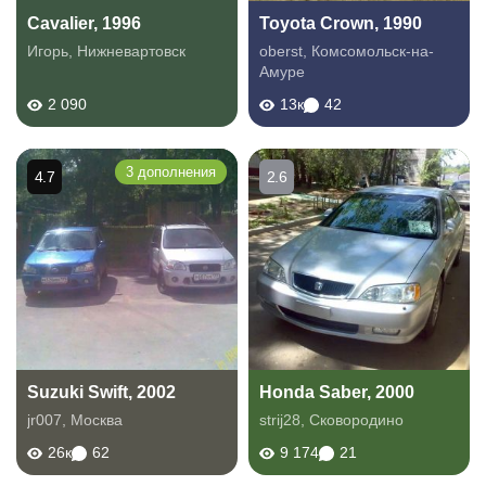
Cavalier, 1996
Toyota Crown, 1990
Игорь
,
Нижневартовск
oberst
,
Комсомольск-на-
Амуре
2 090
13к
42
3 дополнения
4.7
2.6
Suzuki Swift, 2002
Honda Saber, 2000
jr007
,
Москва
strij28
,
Сковородино
26к
62
9 174
21