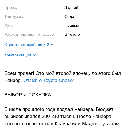
Привод
Задний
Тип кузова
Седан
Руль
Правый
Расход топлива по трассе
в тексте
Оценка автомобиля 8.2
Внешний вид
8
Комплектация
Салон
9
Название
Royal Saloon
Двигатель
8
Всем привет! Это мой второй японец, до этого был
Чайзер.
Отзыв о Toyota Chaser
Ходовые качества
8
ВЫБОР И ПОКУПКА.
В июле прошлого года продал Чайзера. Бюджет
вырисовывался 200-210 тысяч. После Чайзера
хотелось пересесть в Крауна или Маджесту, а там