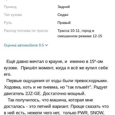
Привод
Задний
Тип кузова
Седан
Руль
Правый
Расход топлива по трассе
трасса 10-11, город в
смешанном режиме 12-15
Оценка автомобиля 9.5
Внешний вид
8
Ещё давно мечтал о крауне, и именно в 15*-ом
Салон
10
кузове. Пришёл момент, когда я всё же купил себе
Двигатель
10
его.
Ходовые качества
10
Первые ощущения от езды были превосходными.
Ходовка, хоть и не пневма, но "так плывёт". Радует
двигатель 2JZ-GE. Достаточно мощный.
Так получилось, что машина, которая мне
досталась - это летний вариант. Проще сказать что
в ней есть, нежели чего нет, только PWR, SNOW,