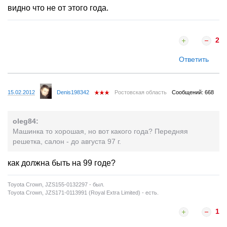
видно что не от этого года.
2
Ответить
15.02.2012
Denis198342
Ростовская область
Сообщений: 668
oleg84:
Машинка то хорошая, но вот какого года? Передняя
решетка, салон - до августа 97 г.
как должна быть на 99 годе?
Toyota Crown, JZS155-0132297 - был.
Toyota Crown, JZS171-0113991 (Royal Extra Limited) - есть.
1