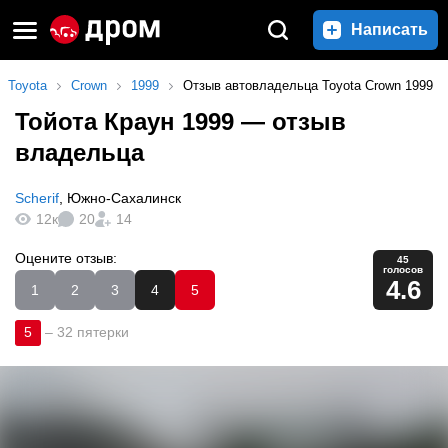
Написать
Toyota
Crown
1999
Отзыв автовладельца Toyota Crown 1999
Тойота Краун 1999
— отзыв
владельца
Scherif
,
Южно-Сахалинск
12к
20
14
Оцените отзыв:
45
голосов
4.6
1
2
3
4
5
5
–
32 пятерки