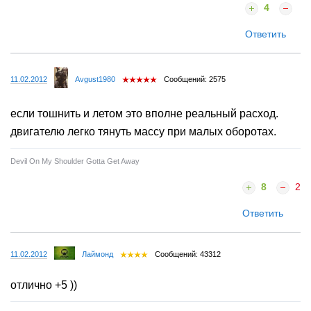
4
Ответить
11.02.2012
Avgust1980
Сообщений: 2575
если тошнить и летом это вполне реальный расход.
двигателю легко тянуть массу при малых оборотах.
Devil On My Shoulder Gotta Get Away
8
2
Ответить
11.02.2012
Лаймонд
Сообщений: 43312
отлично +5 ))