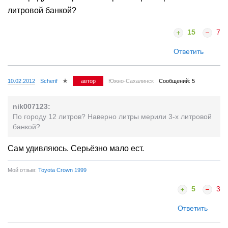
литровой банкой?
15
7
Ответить
10.02.2012
Scherif
автор
Южно-Сахалинск
Сообщений: 5
nik007123:
По городу 12 литров? Наверно литры мерили 3-х литровой
банкой?
Сам удивляюсь. Серьёзно мало ест.
Мой отзыв:
Toyota Crown 1999
5
3
Ответить