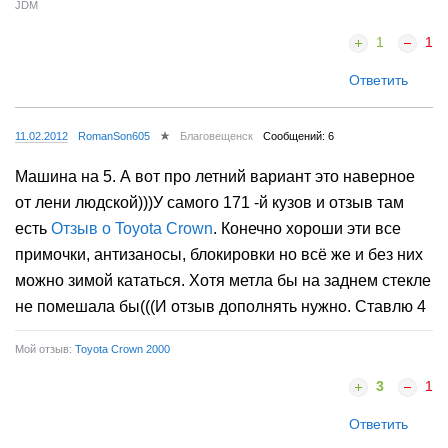
JDM
1
1
Ответить
11.02.2012
RomanSon605
Благовещенск
Сообщений: 6
Машина на 5. А вот про летний вариант это наверное
от лени людской)))У самого 171 -й кузов и отзыв там
есть
Отзыв о Toyota Crown
. Конечно хороши эти все
примочки, антизаносы, блокировки но всё же и без них
можно зимой кататься. Хотя метла бы на заднем стекле
не помешала бы(((И отзыв дополнять нужно. Ставлю 4
Мой отзыв:
Toyota Crown 2000
3
1
Ответить