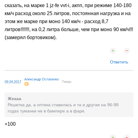
сказать, на марке 1 jz-fe vvt-i, акпп, при режиме 140-180
км/ч расход около 25 литров, постоянная нагрузка и на
этом же марке при моно 140 км/ч - расход 8,7
литров!!!!!!!, на 0,2 литра больше, чем при моно 90 км/ч!!!
(замерял бортовиком).
Ответить
Александр Остапенко
09.04.2017
Тверь
Жекаа
Решетка да, а оптика ставилась и та и другая на 96-98
годах туманки не в бампере а в фаре.
+100