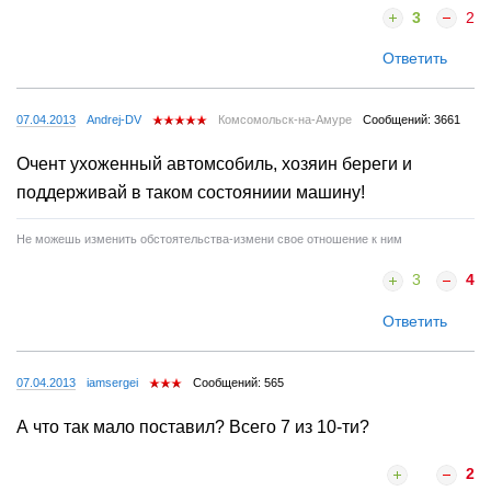
3
2
Ответить
07.04.2013
Andrej-DV
Комсомольск-на-Амуре
Сообщений: 3661
Очент ухоженный автомсобиль, хозяин береги и
поддерживай в таком состояниии машину!
Не можешь изменить обстоятельства-измени свое отношение к ним
3
4
Ответить
07.04.2013
iamsergei
Сообщений: 565
А что так мало поставил? Всего 7 из 10-ти?
2