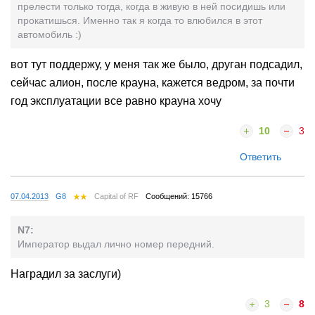
прелести только тогда, когда в живую в ней посидишь или
прокатишься. Именно так я когда то влюбился в этот
автомобиль :)
вот тут поддержу, у меня так же было, друган подсадил,
сейчас алион, после крауна, кажется ведром, за почти
год эксплуатации все равно крауна хочу
10
3
Ответить
07.04.2013
G8
Capital of RF
Сообщений: 15766
N7:
Император выдал лично номер передний.
Наградил за заслуги)
3
8