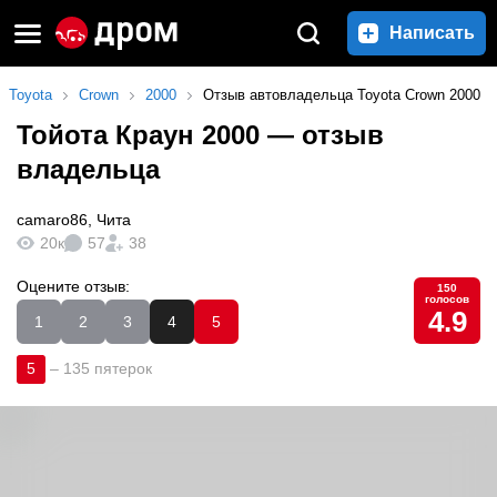
Написать
Toyota
Crown
2000
Отзыв автовладельца Toyota Crown 2000
Тойота Краун 2000
— отзыв
владельца
camaro86
,
Чита
20к
57
38
Оцените отзыв:
150
голосов
4.9
1
2
3
4
5
5
–
135 пятерок