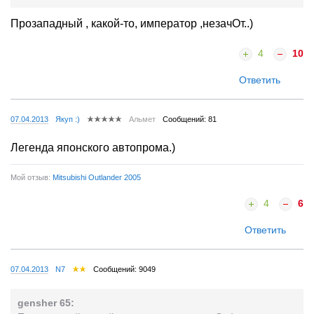
Прозападный , какой-то, император ,незачОт..)
4
10
Ответить
07.04.2013
Якуп :)
Альмет
Сообщений: 81
Легенда японского автопрома.)
Мой отзыв:
Mitsubishi Outlander 2005
4
6
Ответить
07.04.2013
N7
Сообщений: 9049
gensher 65: