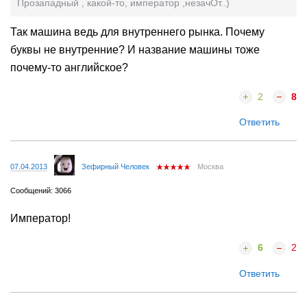
Прозападный , какой-то, император ,незачОт..)
Так машина ведь для внутреннего рынка. Почему
буквы не внутренние? И название машины тоже
почему-то английское?
2
8
Ответить
07.04.2013
Зефирный Человек
Москва
Сообщений: 3066
Император!
6
2
Ответить