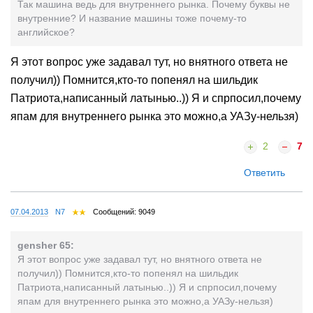
Так машина ведь для внутреннего рынка. Почему буквы не
внутренние? И название машины тоже почему-то
английское?
Я этот вопрос уже задавал тут, но внятного ответа не
получил)) Помнится,кто-то попенял на шильдик
Патриота,написанный латынью..)) Я и спрпосил,почему
япам для внутреннего рынка это можно,а УАЗу-нельзя)
2
7
Ответить
07.04.2013
N7
Сообщений: 9049
gensher 65:
Я этот вопрос уже задавал тут, но внятного ответа не
получил)) Помнится,кто-то попенял на шильдик
Патриота,написанный латынью..)) Я и спрпосил,почему
япам для внутреннего рынка это можно,а УАЗу-нельзя)