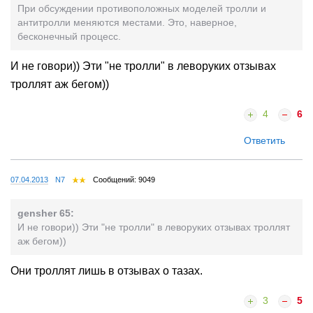
При обсуждении противоположных моделей тролли и
антитролли меняются местами. Это, наверное,
бесконечный процесс.
И не говори)) Эти "не тролли" в леворуких отзывах
троллят аж бегом))
4
6
Ответить
07.04.2013
N7
Сообщений: 9049
gensher 65:
И не говори)) Эти "не тролли" в леворуких отзывах троллят
аж бегом))
Они троллят лишь в отзывах о тазах.
3
5