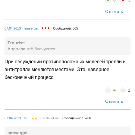
Ответить
07.04.2013
iamsergei
Сообщений: 565
Ttourist:
А тролли всё беснуются...
При обсуждении противоположных моделей тролли и
антитролли меняются местами. Это, наверное,
бесконечный процесс.
4
2
Ответить
07.04.2013
G8
Capital of RF
Сообщений: 15766
iamsergei: