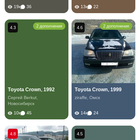
19к
36
13к
22
2 дополнения
2 дополнения
4.3
4.6
Toyota Crown, 1992
Toyota Crown, 1999
Сергей Berkut
,
ziraffe
,
Омск
Новосибирск
10к
45
14к
24
4.8
4.5