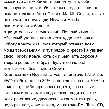
семейные автомобили, и решил купить себе
легковую машину и обязательно седан, в список
попали только тойоты-Chaser, MarkII, Cresta, так как
во время эксплуатации Nissan и Honda
они отставили больше
отрицательных впечатлений. По прибытию на
«Зеленый угол», я начал искать, далее я нашел
Тойоту Кресту 2001 года который отвечал всем
моим требованиям, и тут рядом с крестой я увидел
свою Тойоту Краун, хоть он и был чуть дороже я
твердо решил, что брать буду именно его!
Вот какой он был, Toyota Crown:
Комплектация RoyalExtra Four, двигатель 1JZ V-2,5;
4WD (работало оно 30% на переднюю ось, а 70% на
заднюю), комбинированного цвета, со светлым
салоном и вставками под дерево, водительское
электро-сидение, двух-зонный климат контроль,
подогрев наружних зеркал, магнитола-FM, Tape, CD,