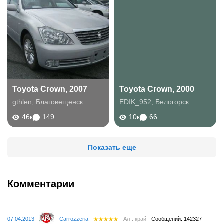
Toyota Crown, 2007
Toyota Crown, 2000
gthlen
,
Благовещенск
EDIK_952
,
Белогорск
46к
149
10к
66
Показать еще
Комментарии
07.04.2013
Carrozzeria
Алт. край
Сообщений: 142327