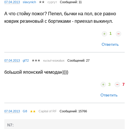
07.04.2013
slavynich
сургут
Сообщений: 11
А что стойку пожог? Пепел, бычки на пол, все равно
коврик резиновый с бортиками - приехал выкинул.
1
Ответить
07.04.2013
gf72
кызыl-мажаlык
Сообщений: 27
боlьшой японский чемодан))))
3
7
Ответить
07.04.2013
G8
Capital of RF
Сообщений: 15766
N7: