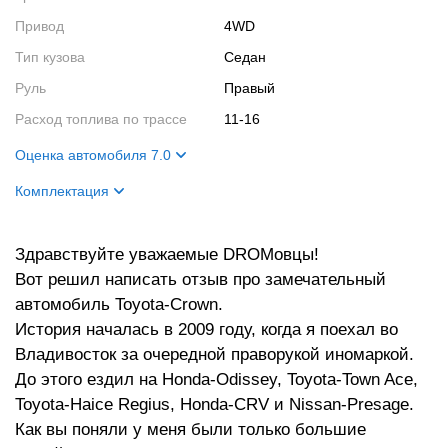
Привод
4WD
Тип кузова
Седан
Руль
Правый
Расход топлива по трассе
11-16
Оценка автомобиля 7.0
Внешний вид
8
Комплектация
Салон
8
Название
Royal Extra
Двигатель
6
Здравствуйте уважаемые DROMовцы!
Цвет кузова
Комбинированный Белый верх,
серый низ
Вот решил написать отзыв про замечательный
Ходовые качества
6
автомобиль Toyota-Crown.
Цвет салона
бежевый
История началась в 2009 году, когда я поехал во
Владивосток за очередной праворукой иномаркой.
До этого ездил на Honda-Odissey, Toyota-Town Ace,
Toyota-Haice Regius, Honda-CRV и Nissan-Presage.
Как вы поняли у меня были только большие