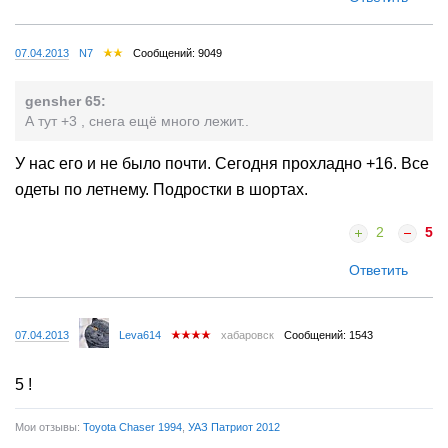
07.04.2013
N7
Сообщений: 9049
gensher 65:
А тут +3 , снега ещё много лежит..
У нас его и не было почти. Сегодня прохладно +16. Все
одеты по летнему. Подростки в шортах.
2
5
Ответить
07.04.2013
Leva614
хабаровск
Сообщений: 1543
5 !
Мои отзывы:
Toyota Chaser 1994
,
УАЗ Патриот 2012