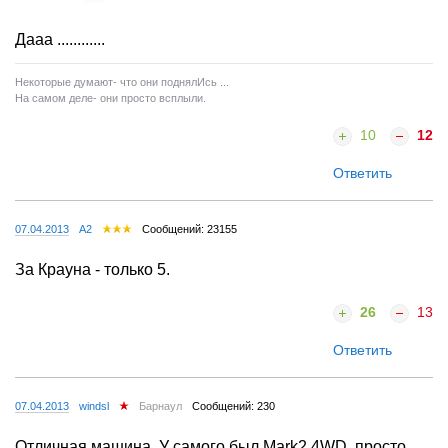
Дааа ............
Некоторые думают- что они поднялИсь ...
На самом деле- они просто всплыли.
10
12
Ответить
07.04.2013
A2
Сообщений: 23155
За Крауна - только 5.
26
13
Ответить
07.04.2013
windsl
Барнаул
Сообщений: 230
Отличная машина. У самого был Mark2 4WD, просто