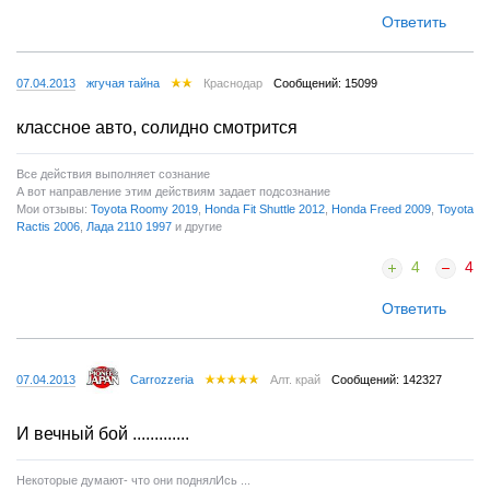
Ответить
07.04.2013
жгучая тайна
Краснодар
Сообщений: 15099
классное авто, солидно смотрится
Все действия выполняет сознание
А вот направление этим действиям задает подсознание
Мои отзывы:
Toyota Roomy 2019
,
Honda Fit Shuttle 2012
,
Honda Freed 2009
,
Toyota
Ractis 2006
,
Лада 2110 1997
и другие
4
4
Ответить
07.04.2013
Carrozzeria
Алт. край
Сообщений: 142327
И вечный бой .............
Некоторые думают- что они поднялИсь ...