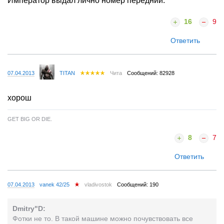
Император выдал лично номер передний.
16
9
Ответить
07.04.2013
TITAN
Чита
Сообщений: 82928
хорош
GET BIG OR DIE.
8
7
Ответить
07.04.2013
vanek 42/25
vladivostok
Сообщений: 190
Dmitry"D:
Фотки не то. В такой машине можно почувствовать все