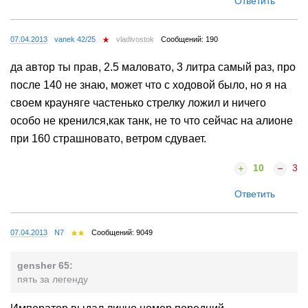
Ответить
07.04.2013
vanek 42/25
vladivostok
Сообщений: 190
да автор ты прав, 2.5 маловато, 3 литра самый раз, про
после 140 не знаю, может что с ходовой было, но я на
своем крауняге частенько стрелку ложил и ничего
особо не кренился,как танк, не то что сейчас на алионе
при 160 страшновато, ветром сдувает.
10
3
Ответить
07.04.2013
N7
Сообщений: 9049
gensher 65:
пять за легенду