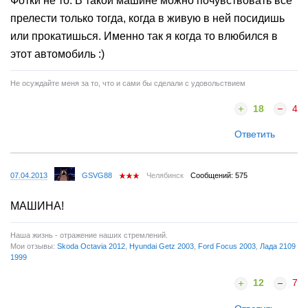
Фотки не то. В такой машине можно почувствовать все
прелести только тогда, когда в живую в ней посидишь
или прокатишься. Именно так я когда то влюбился в
этот автомобиль :)
Не осуждайте меня за то, что и сами бы сделали с удовольствием
18
4
Ответить
07.04.2013
GSVG88
Челябинск
Сообщений: 575
МАШИНА!
Наша жизнь - отражение наших стремлений.
Мои отзывы:
Skoda Octavia 2012
,
Hyundai Getz 2003
,
Ford Focus 2003
,
Лада 2109
1999
12
7