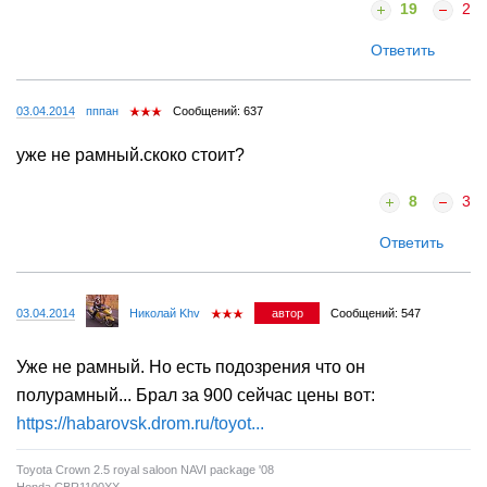
19
2
Ответить
03.04.2014
пппан
Сообщений: 637
уже не рамный.скоко стоит?
8
3
Ответить
03.04.2014
Николай Khv
автор
Сообщений: 547
Уже не рамный. Но есть подозрения что он
полурамный... Брал за 900 сейчас цены вот:
https://habarovsk.drom.ru/toyot...
Toyota Crown 2.5 royal saloon NAVI package '08