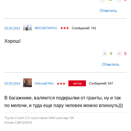
Ответить
03.04.2014
BRONETAPOG
Сообщений: 741
Хорош!
9
5
Ответить
03.04.2014
Николай Khv
автор
Сообщений: 547
В багажнике, валяются подкрылки от гранты, ну и так
по мелочи, и туда еще пару человек можно впихнуть)))
Toyota Crown 2.5 royal saloon NAVI package '08
Honda CBR1100XX