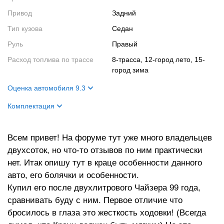
Привод
Задний
Тип кузова
Седан
Руль
Правый
Расход топлива по трассе
8-трасса, 12-город лето, 15-
город зима
Оценка автомобиля 9.3
Внешний вид
10
Комплектация
Салон
9
Название
2.5 royal saloon NAVI package
Двигатель
9
Всем привет! На форуме тут уже много владельцев
Двигатель
V-образная шестерка
двухсоток, но что-то отзывов по ним практически
нет. Итак опишу тут в краце особенности данного
авто, его болячки и особенности.
Купил его после двухлитрового Чайзера 99 года,
сравнивать буду с ним. Первое отличие что
бросилось в глаза это жесткость ходовки! (Всегда