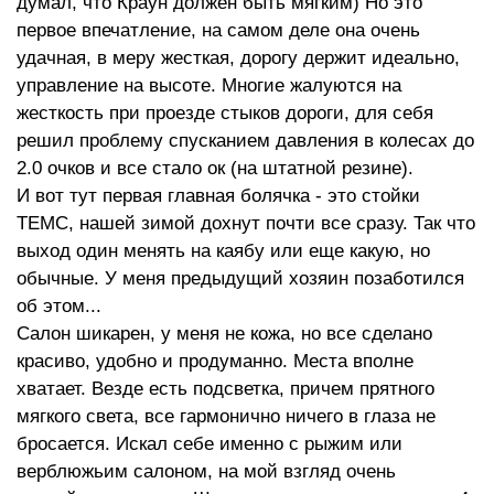
думал, что Краун должен быть мягким) Но это
первое впечатление, на самом деле она очень
удачная, в меру жесткая, дорогу держит идеально,
управление на высоте. Многие жалуются на
жесткость при проезде стыков дороги, для себя
решил проблему спусканием давления в колесах до
2.0 очков и все стало ок (на штатной резине).
И вот тут первая главная болячка - это стойки
ТЕМС, нашей зимой дохнут почти все сразу. Так что
выход один менять на каябу или еще какую, но
обычные. У меня предыдущий хозяин позаботился
об этом...
Салон шикарен, у меня не кожа, но все сделано
красиво, удобно и продуманно. Места вполне
хватает. Везде есть подсветка, причем прятного
мягкого света, все гармонично ничего в глаза не
бросается. Искал себе именно с рыжим или
верблюжьим салоном, на мой взгляд очень