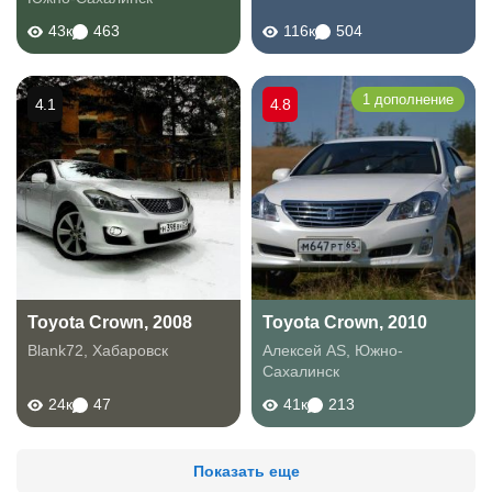
43к
463
116к
504
1 дополнение
4.1
4.8
Toyota Crown, 2008
Toyota Crown, 2010
Blank72
,
Хабаровск
Алексей AS
,
Южно-
Сахалинск
24к
47
41к
213
Показать еще