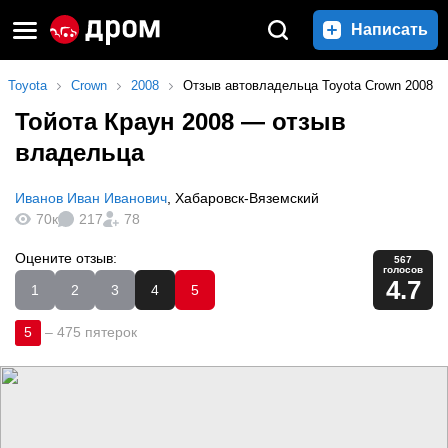
Написать
Toyota
Crown
2008
Отзыв автовладельца Toyota Crown 2008
Тойота Краун 2008
— отзыв
владельца
Иванов Иван Иванович
,
Хабаровск-Вяземский
70к
217
78
Оцените отзыв:
567
голосов
4.7
1
2
3
4
5
5
–
475 пятерок