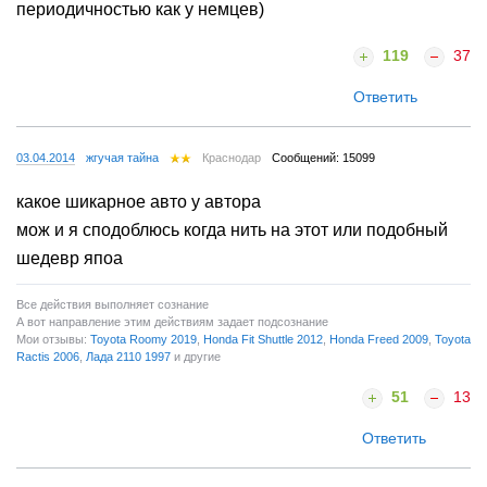
периодичностью как у немцев)
119
37
Ответить
03.04.2014
жгучая тайна
Краснодар
Сообщений: 15099
какое шикарное авто у автора
мож и я сподоблюсь когда нить на этот или подобный
шедевр япоа
Все действия выполняет сознание
А вот направление этим действиям задает подсознание
Мои отзывы:
Toyota Roomy 2019
,
Honda Fit Shuttle 2012
,
Honda Freed 2009
,
Toyota
Ractis 2006
,
Лада 2110 1997
и другие
51
13
Ответить