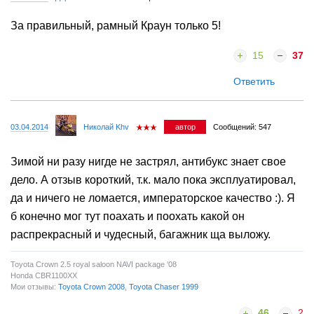
За правильный, рамный Краун только 5!
15
37
Ответить
03.04.2014
Николай Khv
автор
Сообщений: 547
Зимой ни разу нигде не застрял, антибукс знает свое
дело. А отзыв короткий, т.к. мало пока эксплуатировал,
да и ничего не ломается, императорское качество :). Я
б конечно мог тут поахать и поохать какой он
распрекрасный и чудесный, багажник ща выложу.
Toyota Crown 2.5 royal saloon NAVI package '08
Honda CBR1100XX
Мои отзывы:
Toyota Crown 2008
,
Toyota Chaser 1999
46
2