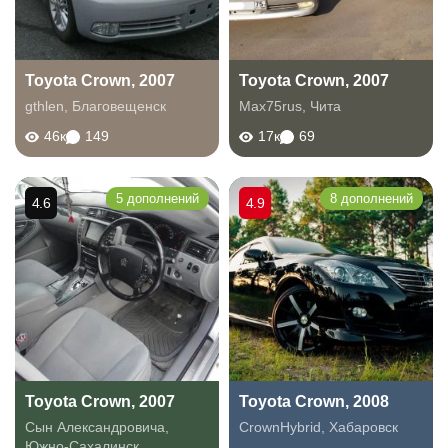
Toyota Crown, 2007
Toyota Crown, 2007
gthlen
,
Благовещенск
Max75rus
,
Чита
46к
149
17к
69
5 дополнений
8 дополнений
4.6
4.9
Toyota Crown, 2007
Toyota Crown, 2008
Сын Александровича
,
CrownHybrid
,
Хабаровск
Южно-Сахалинск