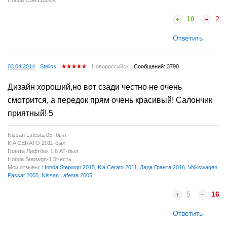
Honda CBR1100XX
10
2
Ответить
03.04.2014
Stelios
Новороссийск
Сообщений: 3790
Дизайн хороший,но вот сзади честно не очень
смотрится, а передок прям очень красивый! Салончик
приятный! 5
Nissan Lafesta 05- был
KIA CERATO 2011-был
Гранта Лифтбек 1.6 АТ-был
Honda Stepwgn-1.5t-есть
Мои отзывы:
Honda Stepwgn 2015
,
Kia Cerato 2011
,
Лада Гранта 2016
,
Volkswagen
Passat 2005
,
Nissan Lafesta 2005
5
16
Ответить