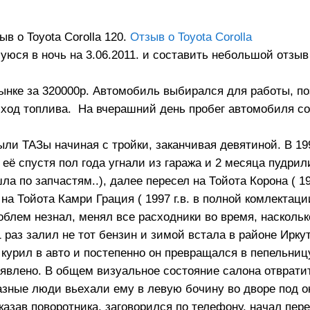
систем
газорас
в о Toyota Corolla 120.
Отзыв о Toyota Corolla
юся в ночь на 3.06.2011. и составить небольшой отзы
рынке за 320000р. Автомобиль выбирался для работы, п
ход топлива. На вчерашний день пробег автомобиля со
ыли ТАЗы начиная с тройки, заканчивая девятиной. В 19
о её спустя пол года угнали из гаража и 2 месяца пудрил
а по запчастям..), далее пересел на Тойота Корона ( 19
 на Тойота Камри Грация ( 1997 г.в. в полной комлектации
облем незнал, менял все расходники во время, наскольк
 раз залил не тот бензин и зимой встала в районе Ирку
курил в авто и постепенно он превращался в пепельницу
явлено. В общем визуальное состояние салона отврати
азные люди вьехали ему в левую бочину во дворе под о
азав поворотника, заговорился по телефону, начал пер