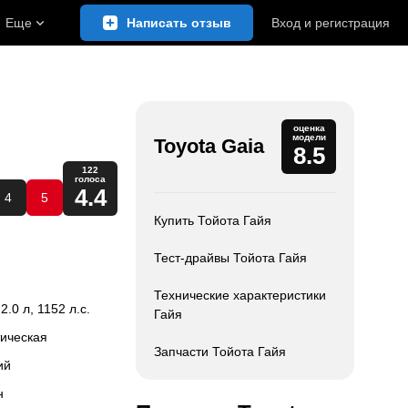
Еще
Написать отзыв
Вход
и
регистрация
оценка
модели
Toyota Gaia
8.5
122
голоса
4.4
4
5
Купить Тойота Гайя
Тест-драйвы Тойота Гайя
Технические характеристики
 2.0 л, 1152 л.с.
Гайя
тическая
Запчасти Тойота Гайя
ий
н