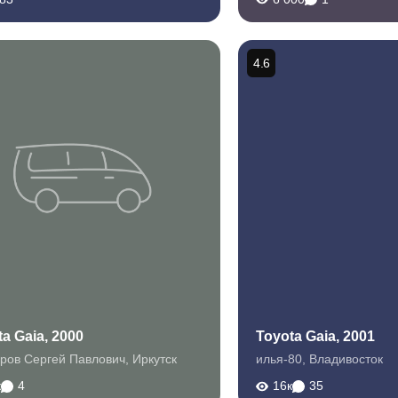
4.6
a Gaia, 2000
Toyota Gaia, 2001
ров Сергей Павлович
,
Иркутск
илья-80
,
Владивосток
к
4
16к
35