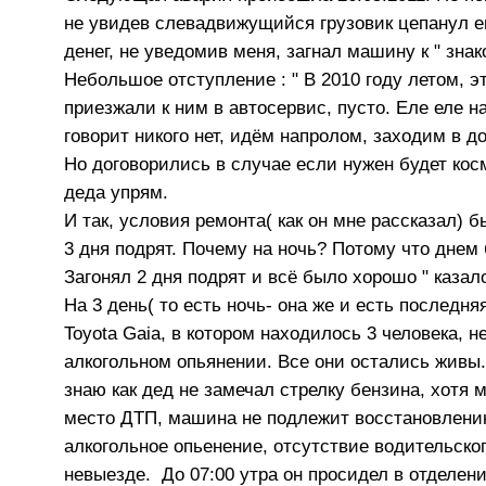
не увидев слевадвижущийся грузовик цепанул е
денег, не уведомив меня, загнал машину к " зна
Небольшое отступление : " В 2010 году летом, э
приезжали к ним в автосервис, пусто. Еле еле 
говорит никого нет, идём напролом, заходим в д
Но договорились в случае если нужен будет косм
деда упрям.
И так, условия ремонта( как он мне рассказал) б
3 дня подрят. Почему на ночь? Потому что днем
Загонял 2 дня подрят и всё было хорошо " казало
На 3 день( то есть ночь- она же и есть последн
Toyota Gaia, в котором находилось 3 человека,
алкогольном опьянении. Все они остались живы. 
знаю как дед не замечал стрелку бензина, хотя 
место ДТП, машина не подлежит восстановлению
алкогольное опьенение, отсутствие водительско
невыезде. До 07:00 утра он просидел в отделени