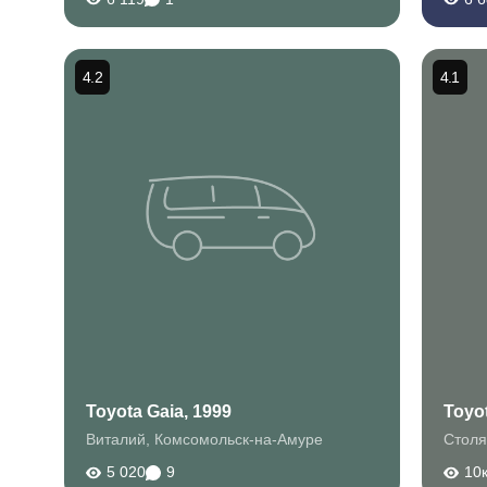
4.2
4.1
Toyota Gaia, 1999
Toyot
Виталий
,
Комсомольск-на-Амуре
Столя
5 020
9
10