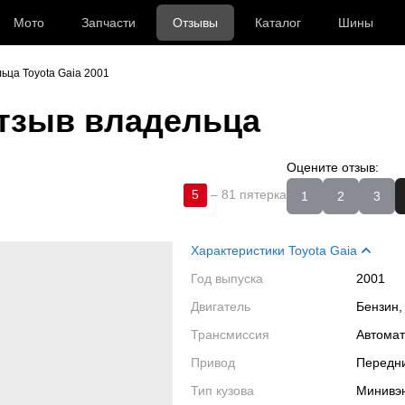
Мото
Запчасти
Отзывы
Каталог
Шины
ьца Toyota Gaia 2001
тзыв владельца
Оцените отзыв:
5
–
81 пятерка
1
2
3
Характеристики Toyota Gaia
Год выпуска
2001
Двигатель
Бензин,
Трансмиссия
Автома
Привод
Передн
Тип кузова
Минивэ