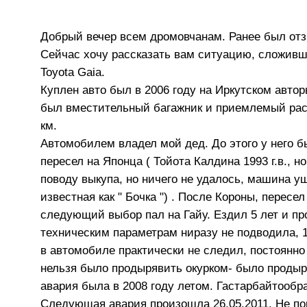
Добрый вечер всем дромовчанам. Ранее был отзы
Сейчас хочу рассказать вам ситуацию, сложившу
Toyota Gaia.
Куплен авто был в 2006 году на Иркутском авто
был вместительный багажник и приемлемый рас
км.
Автомобилем владел мой дед. До этого у него б
пересел на Японца ( Тойота Калдина 1993 г.в., н
поводу выкупа, но ничего не удалось, машина ушл
известная как " Бочка ") . После Короны, пересел
следующий выбор пал на Гайу. Ездил 5 лет и пр
техническим параметрам ниразу не подводила, 1
в автомобиле практически не следил, постоянно 
нельзя было продырявить окурком- было продыр
авария была в 2008 году летом. Гастарбайтообр
Следующая авария произошла 26.05.2011. Не пок