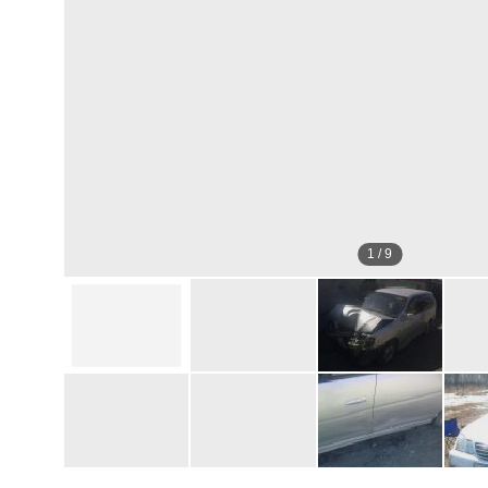
1
/
9