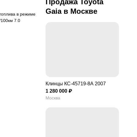
Продажа Toyota
Gaia в Москве
/100км 7.0
ик
Клинцы КС-45719-8А 2007
ьская и подушка
1 280 000 ₽
ности переднего
Москва
ира
с 155мм.