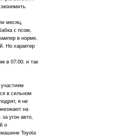
сэкономить
ли месяц,
бабка с псом,
бампер в норме.
й. Но характер
м в 07:00. и так
с участием
хся в сильном
одрят, я не
приезжают на
за угон авто,
й о
 машине Toyota