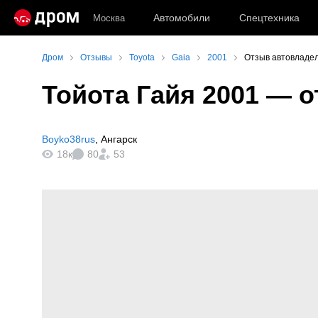
Автомобили
Спецтехника
Москва
Дром
Отзывы
Toyota
Gaia
2001
Отзыв автовладел
Тойота Гайя 2001
— о
Boyko38rus
,
Ангарск
18к
80
53