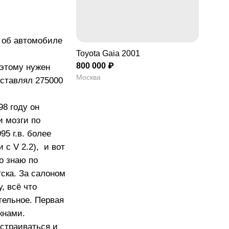
а изменяемых фаз
пределения (VVT-i)
в об автомобиле
Toyota Gaia 2001
800 000 ₽
оэтому нужен
Москва
ставлял 275000
98 году он
и мозги по
95 г.в. более
 с V 2.2), и вот
о знаю по
тска. За салоном
, всё что
тельное. Первая
кнами.
естраиваться и