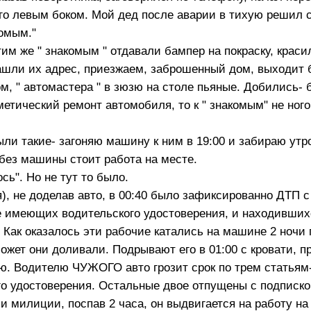
го левым боком. Мой дед после аварии в тихую решил 
комым."
тим же " знакомым " отдавали бампер на покраску, краси
нашли их адрес, приезжаем, заброшенный дом, выходит 
ом, " автомастера " в зюзю на столе пьяные. Добились- 
етический ремонт автомобиля, то к " знакомым" не ного
ыли такие- загоняю машину к ним в 19:00 и забираю утро
 без машины стоит работа на месте.
сь". Но не тут то было.
яя), не доделав авто, в 00:40 было зафиксированно ДТП 
 не имеющих водительского удостоверения, и находивши
Как оказалось эти рабочие катались на машине 2 ночи п
может они доливали. Подрывают его в 01:00 с кровати, 
. Водителю ЧУЖОГО авто грозит срок по трем статьям- 
го удостоверения. Остальные двое отпущены с подписко
и милиции, поспав 2 часа, он выдвигается на работу на