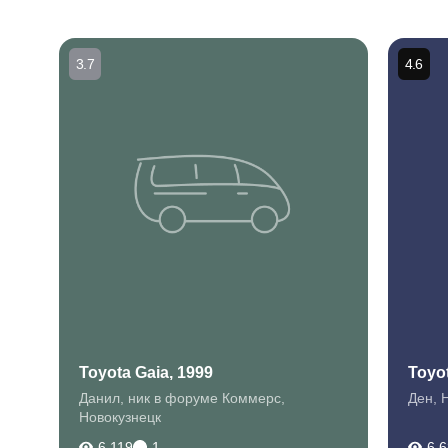
3.7
4.6
Toyota Gaia, 1999
Toyot
Данил, ник в форуме Коммерс
,
Ден
,
Новокузнецк
6 119
1
6 