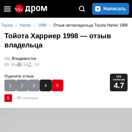
Написать
Toyota
Harrier
1998
Отзыв автовладельца Toyota Harrier 1998
Тойота Харриер 1998
— отзыв
владельца
r!n
,
Владивосток
38к
54
19
Оцените отзыв:
120
голосов
4.7
1
2
3
4
5
5
–
98 пятерок