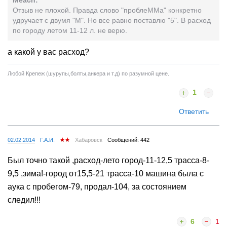
Отзыв не плохой. Правда слово "проблеММа" конкретно
удручает с двумя "М". Но все равно поставлю "5". В расход
по городу летом 11-12 л. не верю.
а какой у вас расход?
Любой Крепеж (шурупы,болты,анкера и т.д) по разумной цене.
1
Ответить
02.02.2014
Г.А.И.
Хабаровск
Сообщений: 442
Был точно такой ,расход-лето город-11-12,5 трасса-8-
9,5 ,зима!-город от15,5-21 трасса-10 машина была с
аука с пробегом-79, продал-104, за состоянием
следил!!!
6
1