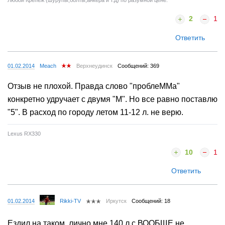
2
1
Ответить
01.02.2014
Meach
Верхнеудинск
Сообщений: 369
Отзыв не плохой. Правда слово "проблеММа"
конкретно удручает с двумя "М". Но все равно поставлю
"5". В расход по городу летом 11-12 л. не верю.
Lexus RX330
10
1
Ответить
01.02.2014
Rikki-TV
Иркутск
Сообщений: 18
Ездил на таком, лично мне 140 л.с ВООБЩЕ не