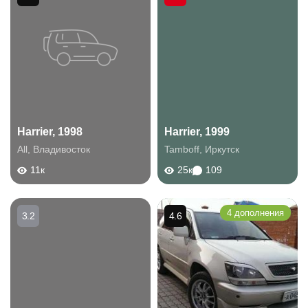
Harrier, 1998
Harrier, 1999
All
,
Владивосток
Tamboff
,
Иркутск
11к
25к
109
4 дополнения
3.2
4.6