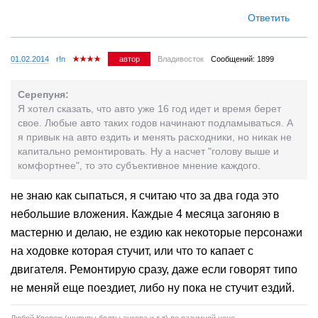
Ответить
01.02.2014
r!n
автор
Владивосток
Сообщений: 1899
Серепуня:
Я хотел сказать, что авто уже 16 год идет и время берет
свое. Любые авто таких годов начинают подламываться. А
я привык на авто ездить и менять расходники, но никак не
капитально ремонтировать. Ну а насчет "голову выше и
комфортнее", то это субъективное мнение каждого.
не знаю как сыпаться, я считаю что за два года это
небольшие вложения. Каждые 4 месяца загоняю в
мастерню и делаю, не ездию как некоторые персонажи
на ходовке которая стучит, или что то капает с
двигателя. Ремонтирую сразу, даже если говорят типо
не меняй еще поездиет, либо ну пока не стучит ездий.
Любой Крепеж (шурупы,болты,анкера и т.д) по разумной цене.