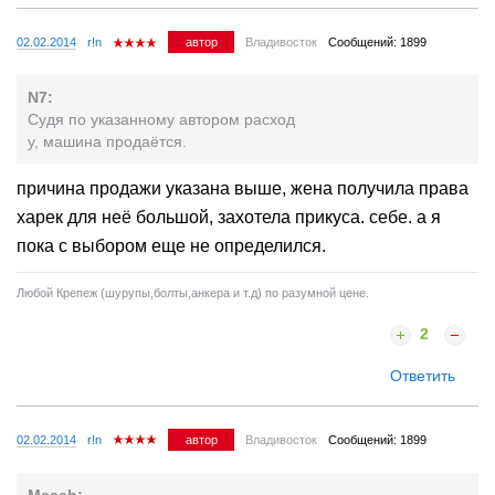
02.02.2014
r!n
автор
Владивосток
Сообщений: 1899
N7:
Судя по указанному автором расход
у, машина продаётся.
причина продажи указана выше, жена получила права
харек для неё большой, захотела прикуса. себе. а я
пока с выбором еще не определился.
Любой Крепеж (шурупы,болты,анкера и т.д) по разумной цене.
2
Ответить
02.02.2014
r!n
автор
Владивосток
Сообщений: 1899
Meach: