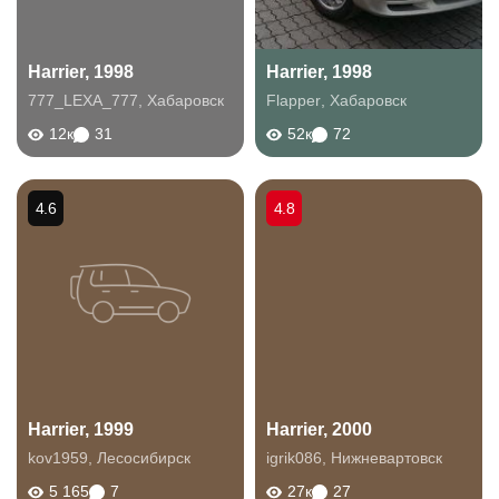
Harrier, 1998
Harrier, 1998
777_LEXA_777
,
Хабаровск
Flapper
,
Хабаровск
12к
31
52к
72
4.6
4.8
Harrier, 1999
Harrier, 2000
kov1959
,
Лесосибирск
igrik086
,
Нижневартовск
5 165
7
27к
27