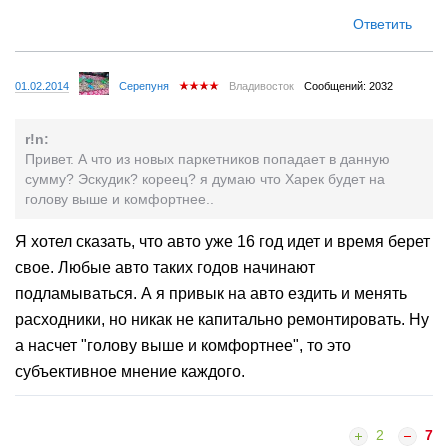
Ответить
01.02.2014
Серепуня
Владивосток
Сообщений: 2032
r!n:
Привет. А что из новых паркетников попадает в данную
сумму? Эскудик? кореец? я думаю что Харек будет на
голову выше и комфортнее..
Я хотел сказать, что авто уже 16 год идет и время берет
свое. Любые авто таких годов начинают
подламываться. А я привык на авто ездить и менять
расходники, но никак не капитально ремонтировать. Ну
а насчет "голову выше и комфортнее", то это
субъективное мнение каждого.
2
7