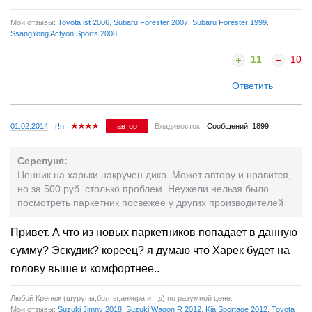
Мои отзывы:
Toyota ist 2006
,
Subaru Forester 2007
,
Subaru Forester 1999
,
SsangYong Actyon Sports 2008
11
10
Ответить
01.02.2014
r!n
автор
Владивосток
Сообщений: 1899
Серепуня:
Ценник на харьки накручен дико. Может автору и нравится,
но за 500 руб. столько проблем. Неужели нельзя было
посмотреть паркетник посвежее у других производителей
Привет. А что из новых паркетников попадает в данную
сумму? Эскудик? кореец? я думаю что Харек будет на
голову выше и комфортнее..
Любой Крепеж (шурупы,болты,анкера и т.д) по разумной цене.
Мои отзывы:
Suzuki Jimny 2018
,
Suzuki Wagon R 2012
,
Kia Sportage 2012
,
Toyota