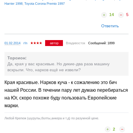
Harrier 1998
,
Toyota Corona Premio 1997
14
5
Ответить
01.02.2014
r!n
автор
Владивосток
Сообщений: 1899
Торсион:
Да, края у вас красивые. Но дикие-два раза машину
вскрыли. Что, нарков ещё не извели?
Края красивые. Нарков куча - к сожалению это бич
нашей России. В течении пару лет думаю перебираться
на Юг, скоро похоже буду пользовать Европейские
марки.
Любой Крепеж (шурупы,болты,анкера и т.д) по разумной цене.
2