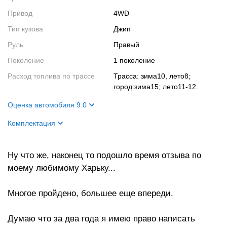
Привод
4WD
Тип кузова
Джип
Руль
Правый
Поколение
1 поколение
Расход топлива по трассе
трасса: зима10, лето8;
город:зима15; лето11-12.
Оценка автомобиля 9.0
Внешний вид
10
Комплектация
Салон
10
Название
4wd, Four
Двигатель
8
Ну что же, наконец то подошло время отзыва по
Цвет кузова
двух-цветный перламутр.
моему любимому Харьку...
Ходовые качества
8
Цвет салона
Бежевый.
Кузов
спойлер, метла, ветровики и
Многое пройдено, большее еще впереди.
т.д
Двигатель
5s-fe
Думаю что за два года я имею право написать