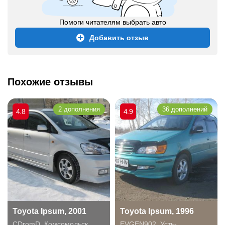
Помоги читателям выбрать авто
Добавить отзыв
Похожие отзывы
2 дополнения
36 дополнений
4.8
4.9
Toyota Ipsum, 2001
Toyota Ipsum, 1996
CDromD
,
Комсомольск
EVGEN902
,
Усть-