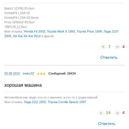
Mark2 JZX90,93,был
HondaFIt L15A-02
HondaFIt L15A-03,была
Prius NHW10-99,был
YBR125,12,был
Мои отзывы:
Honda Fit 2002
,
Toyota Mark II 1993
,
Toyota Prius 1999
,
Лада 2107
2005
,
Xin Kai Xin Kai 2012
и другие
7
4
Ответить
03.08.2015
maks22
Сообщений: 29434
хорошая машина
Автомобили как люди, кто-то с именем, а кто-то с родословной
Мои отзывы:
Лада 2111 2002
,
Toyota Corolla Spacio 1997
14
4
Ответить