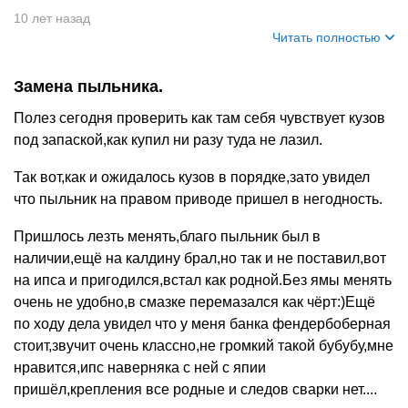
10 лет назад
Читать полностью
Замена пыльника.
Полез сегодня проверить как там себя чувствует кузов
под запаской,как купил ни разу туда не лазил.
Так вот,как и ожидалось кузов в порядке,зато увидел
что пыльник на правом приводе пришел в негодность.
Пришлось лезть менять,благо пыльник был в
наличии,ещё на калдину брал,но так и не поставил,вот
на ипса и пригодился,встал как родной.Без ямы менять
очень не удобно,в смазке перемазался как чёрт:)Ещё
по ходу дела увидел что у меня банка фендербоберная
стоит,звучит очень классно,не громкий такой бубубу,мне
нравится,ипс наверняка с ней с япии
пришёл,крепления все родные и следов сварки нет....