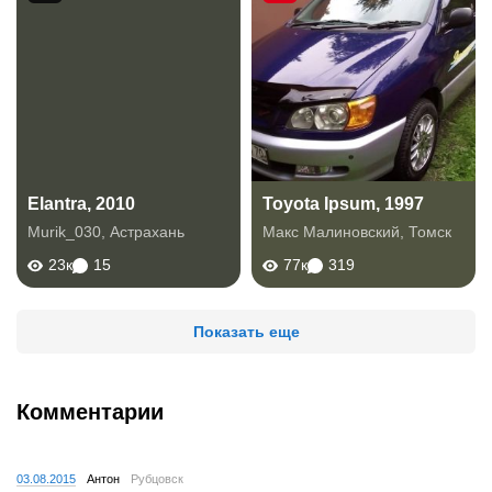
Elantra, 2010
Toyota Ipsum, 1997
Murik_030
,
Астрахань
Макс Малиновский
,
Томск
23к
15
77к
319
Показать еще
Комментарии
03.08.2015
Антон
Рубцовск