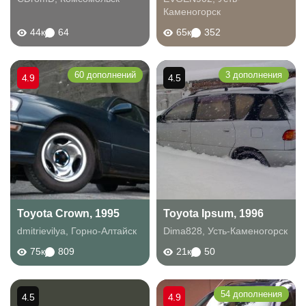
Каменогорск
44к
64
65к
352
60 дополнений
3 дополнения
4.9
4.5
Toyota Crown, 1995
Toyota Ipsum, 1996
dmitrievilya
,
Горно-Алтайск
Dima828
,
Усть-Каменогорск
75к
809
21к
50
54 дополнения
4.5
4.9