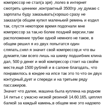
компрессор не стал(а зря) ,полез в интернет
смотреть ценники ,контрактный 3500тр ,ну думаю с
зарплаты буду заказывать(хорошо сразу не
заказал)в общем купил маленький ремень и ездил
так, спустя некоторое время подогнали мне
компрессор за так,но более поздней версии,там
расположение трубки одной немного не такое, в
общем решил я из двух попытатся один
сляпать,снял я значит свой компрессор,и что вы
думаете,там всего лишь на шкиву подшибник клина
дал, 500 р денег и мой компрессор стоит на свойм
месте,ещё 1500 рублей и в салоне благодать, что
понравилось в кондее на ипсе так это то что он двух
контурный,дует и спереди и на третьем ряду
пассажиров.
Значит что далее, машина была куплена на родном
14 литье с ужасно низкой резиной 14.60.165, цеплял
балкой за каждый камень,в общем мне это надоело