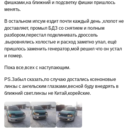
фишками,на ближний и подсветку фишки пришлось
менять.
В остальном ипсум ездит почти каждый день ,хлопот не
доставляет, промыл БДЗ со снятием и полным
разбором,перестал подклинивать дроссель
,выровнялись холостые и расход заметно упал, ещё
пришлось заменить генератор,мой решил что он устал
и помер.
Пока все,всех с наступающим.
РS.Забыл сказать,по случаю достались ксеноновые
линзы с ангельским глазками,весной буду внедрять в
ближний свет.линзы не Китай,корейские.