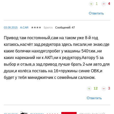
1
4
Ответить
03.08.2015
A.CAR
Братск
Сообщений: 47
Привод там постоянный,сам на таком уже 8-й год
катаюсь,насчёт зад.редуктора здесь писали,не знаю,где
какие болячки находят,пробег у машины 540т.км.,ни
каких нареканий ни к АКП,ни к редуктору.Автору 5 за
выбор и отзыв,а зад.привод лучше брать 2-ым авто,для
души,и колёса поставь на 16+пружины синие ОВК,и
будет у тебя миниджипчик с семейным салоном.
12
3
Ответить