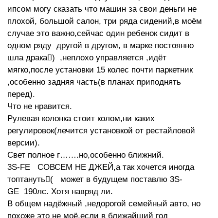
ипсом могу сказать что машин за свои деньги не
плохой, большой салон, три ряда сидений,в моём
случае это важно,сейчас один ребенок сидит в
одном ряду другой в другом, в марке постоянно
шла драка) ,неплохо управляется ,идёт
мягко,после установки 15 колес почти паркетник
,особенно задняя часть(в планах приподнять
перед).
Что не нравится.
Рулевая колонка стоит колом,ни каких
регулировок(лечится установкой от рестайловой
версии).
Свет полное г…….но,особенно ближний.
3S-FE СОВСЕМ НЕ ДЖЕЙ,а так хочется иногда
топтануть( может в будущем поставлю 3S-
GE 190лс. Хотя навряд ли.
В общем надёжный ,недорогой семейный авто, но
похоже это не моё,если в ближайший год