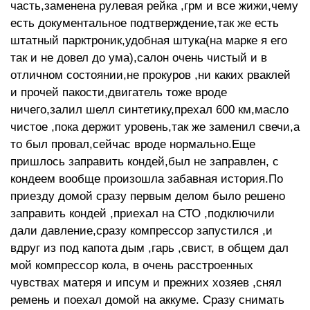
часть,заменена рулевая рейка ,грм и все жижи,чему
есть документальное подтверждение,так же есть
штатный парктроник,удобная штука(на марке я его
так и не довел до ума),салон очень чистый и в
отличном состоянии,не прокуров ,ни каких рваклей
и прочей пакости,двигатель тоже вроде
ничего,залил шелл синтетику,прехал 600 км,масло
чистое ,пока держит уровень,так же заменил свечи,а
то был провал,сейчас вроде нормально.Еще
пришлось заправить кондей,был не заправлен, с
кондеем вообще произошла забавная история.По
приезду домой сразу первым делом было решено
заправить кондей ,приехал на СТО ,подключили
дали давление,сразу компрессор запустился ,и
вдруг из под капота дым ,гарь ,свист, в общем дал
мой компрессор кола, в очень расстроенных
чувствах матеря и ипсум и прежних хозяев ,снял
ремень и поехал домой на аккуме. Сразу снимать