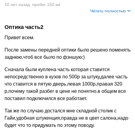
+
4
10 лет назад
,
пробег 150 км
Читать полностью
Оптика часть2
Привет всем.
После замены передней оптики было решено поменять
заднюю,чтоб все было по фэншую:)
Сначала были куплена часть которая ставится
непосредственно в кузов по 500р за штуку,далее часть
что ставится в пятую дверь.левая 1000р,правая 320
р,почему такой разбег в цене не понятно.в общем все
поставил подключился все работает.
Так же по случаю достался мне складной столик с
Гайи,удобная штукенция,правда не в цвет салона,надо
будет что то придумать по этому поводу.