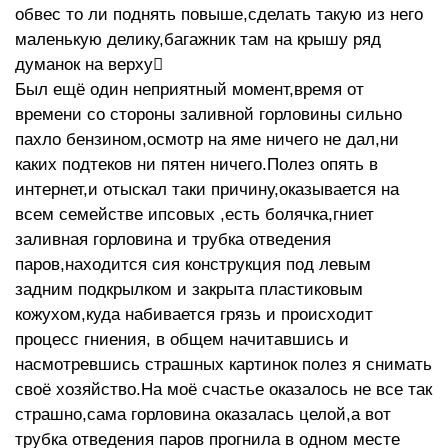
обвес то ли поднять повыше,сделать такую из него
маленькую делику,багажник там на крышу ряд
думанок на верху
Был ещё один неприятный момент,время от
времени со стороны заливной горловины сильно
пахло бензином,осмотр на яме ничего не дал,ни
каких подтеков ни пятен ничего.Полез опять в
интернет,и отыскал таки причину,оказывается на
всем семействе ипсовых ,есть болячка,гниет
заливная горловина и трубка отведения
паров,находится сия конструкция под левым
задним подкрылком и закрыта пластиковым
кожухом,куда набивается грязь и происходит
процесс гниения, в общем начитавшись и
насмотревшись страшных картинок полез я снимать
своё хозяйство.На моё счастье оказалось не все так
страшно,сама горловина оказалась целой,а вот
трубка отведения паров прогнила в одном месте