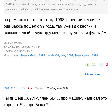
540 коробка. Правда автором заявлен 98 год, думаю в
доках ошибка, 96-97 дорестайл выпускался.
на ремнях и в птс стоит год 1998, а рестаил если не
ошибаюсь пошёл с 99 года, там уже вд с кнопки и
алюминиевый редуктор,у меня же чугуняка и фул тайм.
MARK2 JZX90
TOYOTA IPSUM SXM15 4WD
HONDA ODISSEY RA6
Мои отзывы:
Toyota Mark II 1995
,
Honda Odyssey 2001
,
Toyota Ipsum 1998
11
3
Ответить
03.08.2015
ED5
Майкоп
Сообщений: 356
Ты пишеш ...был куплен БЫК , про машину написал это
хорошо -5 ,а про Быка ?