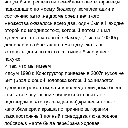
ипсум было решено на семейном совете заранее,и
подходящих по моему бюджету ,комплектации и
состоянию авто ,на дроме среди великого
множества оказалось всего два, один был в Находке
второй во Владивостоке, который потом и был
куплен,хотя тот который в Находке,был на 10000тр
дешевле и в обвесах,но в Находку ехать не
хотелось ,да и по фото состояние было у него
похуже.
И так, что мы имеем .
Ипсум 1998 г. Конструктор привезён в 2007г, кузов не
бит (брал с собой человека который занимается
кузовным ремонтом,да и в последствии дома были
сняты все внутренние обшивки,что опять же
подтвердило что кузов идеален),крашены только
капот,бампера и крыша по причине выгорания
лака,постоянный полный привод,два люка,родное
лобовое,в марте была перебрана ходовая