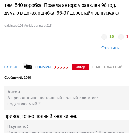
там, 540 коробка. Правда автором заявлен 98 год,
думаю в доках ошибка, 96-97 дорестайл выпускался.
caldina st195 Aerial, carina st215
10
1
Ответить
03.08.2015
DUMMMM
автор
СПАССК-ДАЛЬНИЙ
Сообщений: 2546
Антон:
А привод точно постоянный полный или может
подключаемый ?
привод точно полный,кнопки нет.
Raymond:
Этож дорестайл, какой такой подключаемый? Фултайм там,