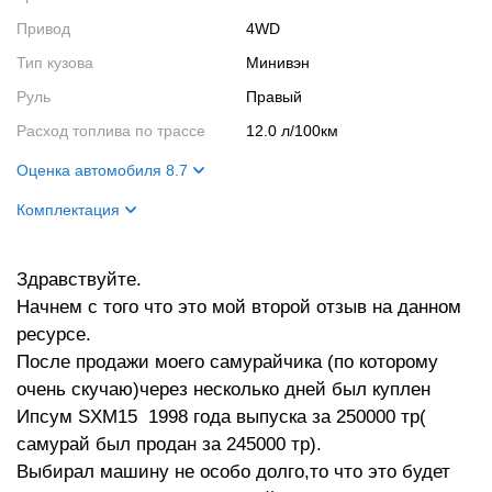
Привод
4WD
Тип кузова
Минивэн
Руль
Правый
Расход топлива по трассе
12.0 л/100км
Оценка автомобиля 8.7
Внешний вид
9
Комплектация
Салон
8
Цвет кузова
зелёный
Двигатель
9
Здравствуйте.
Начнем с того что это мой второй отзыв на данном
ресурсе.
После продажи моего самурайчика (по которому
очень скучаю)через несколько дней был куплен
Ипсум SXM15 1998 года выпуска за 250000 тр(
самурай был продан за 245000 тр).
Выбирал машину не особо долго,то что это будет