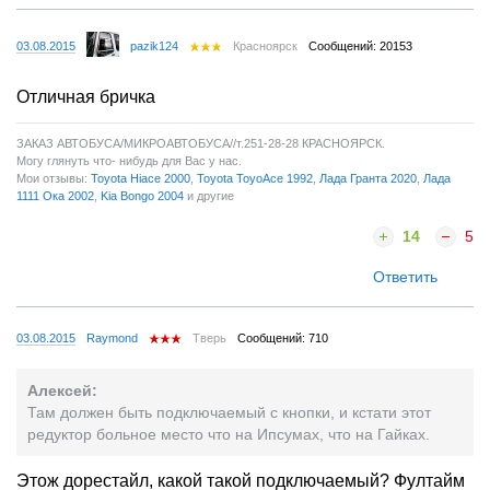
03.08.2015
pazik124
Красноярск
Сообщений: 20153
Отличная бричка
ЗАКАЗ АВТОБУСА/МИКРОАВТОБУСА//т.251-28-28 КРАСНОЯРСК.
Могу глянуть что- нибудь для Вас у нас.
Мои отзывы:
Toyota Hiace 2000
,
Toyota ToyoAce 1992
,
Лада Гранта 2020
,
Лада
1111 Ока 2002
,
Kia Bongo 2004
и другие
14
5
Ответить
03.08.2015
Raymond
Тверь
Сообщений: 710
Алексей:
Там должен быть подключаемый с кнопки, и кстати этот
редуктор больное место что на Ипсумах, что на Гайках.
Этож дорестайл, какой такой подключаемый? Фултайм