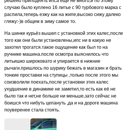
решено приподнять ипса ещё не много,и по этому
случаю было куплено 16 литье с 90 турбового марка с
распила,теперь езжу как на жипе,высоко сижу далеко
гляжу:-)в общем в зиму самое то.
На шинке курьёз вышел с установкой этих калес,после
того как они были установлены,ипс ни в какую не
захотел трогатся.такое ощущение как был то на
ручнике машина.после осмотра выяснилось что
литьишко широковато и упирается в нижние
рычаги.пришлось по шурику бежать в магазин и брать
тонкие проставки на ступицы ,только после этого мы
соизволили поехать,после установки этих калес
ухудшение в динамике не заметил,то есть как её не
было так и нет,не больше ни меньше,зато сейчас не
боишся что нибуть цепануть ,да и на дороге машина
поуверенее стала стоять.