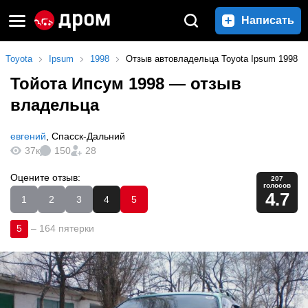
Написать
Toyota
Ipsum
1998
Отзыв автовладельца Toyota Ipsum 1998
Тойота Ипсум 1998
— отзыв
владельца
евгений
,
Спасск-Дальний
37к
150
28
Оцените отзыв:
207
голосов
4.7
1
2
3
4
5
5
–
164 пятерки