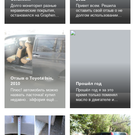
Долго мониторил разные
Привет всем. Решила
керамические покрытия,
оставить свой отзыв о не
остановился на Graphene
долгом использовании
ceramic coating Platinum
данного авто. Это даже
Knight. Положительных
не отзыв, а так свои 5
отзывов было достаточно
копеек, по скольку во
много.Керамическое
владении этот
покрытие для автомобиля
автомобиль был у меня
Platinum Knight создано
всего 2,5 месяца, по
на основе жидкого
причинам которые опишу
графена, которая
ниже. Остальные фото
обеспечивает
добавлю чуть позднее. И
высочайшую твёрдость
так, до этого владела
стекла, стойкость к...
автомобилями...
Отзыв о Toyota Isis,
2010
Прошёл год
Плюс! автомобиль можно
Прошёл год я за это
назвать ласточка! купил
время только поменял
недавно.. эйфория ещё
масло в двигателе и
не прошла... но на ней
фильтра, никаких
хочется ездить и не
проблем и поломок не
вылезать! раньше
было,и это радует.
побаивался вариатора...
Замерил антифриз и он
но если бережно
оказался 15, упала
относиться к машине то,
плотность, я его с Японии
можно долго и упорно на
не менял. Подошло время