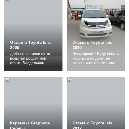
Отзыв о Toyota Isis,
Отзыв о Toyota Isis,
2005
2010
Доброго времени суток,
Всем привет! Буду писать
всем читающим мой
коротко и по делу, не
отзыв. Владельцам
люблю читатьть отзывы
праворульных авто
как война и мир в 2х
посвящается, потому, как
томах все одно и потому,
повествовать я буду о
с фото тоже не буду
своем настоящем
заморачиваться их везде
автомобиле Тойота Айсис
море разных. Купить
(Toyota Isis, ), которое не
собирался давно, но
имеет леворульных
благодаря нескольким
аналогов. Привожу
отзывам (о том что у
краткий официальный
исиса плохая шумка,
обзор обсуждаемого
пластик, вариатор, нет...
автомобиля. Выделенное
жирным...
Керамика Graphene
Отзыв о Toyota Isis,
Ceramic...
2012