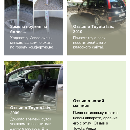
нем ездить. как на
Т.О. менять масла, опыт
самокате после хайса!
и чистота масла
разгон лёгкий, не
подсказывает что его
прожорливая. при...
надо менять через
50006000...
Замена пружин на
Отзыв о Toyota Isis,
более...
2010
Ходовая у Исиса очень
Приветствую всех
мягкая, вальяжно ехать
посетителей этого
по городу комфортно,но
классного сайта!
"кочки и люльки "
Однажды я уже
проезжать на скорости не
оставляла свой отзыв об
очень приятно, ибо потом
одной из своих
раскачка у него
предыдущих авто. Мне
большая,это мне и не
понравилось и я хочу
нравилось, поэтому
еще... И отзывы
принял решение о замене
оставлять и машины
пружин на чуть более
менять)) (Закатай губу,
жёсткие... 1677225 перед
Оля, и приступай, раз уж
до замены 1677224 зад до
начала!) Снова
замены...
предупрежу, что у меня
Отзыв о новой
чисто женский взгляд
машине
Отзыв о Toyota Isis,
на...
2009
Пилю потихоньку отзыв о
новом аппарате, сравния
Доброго времени суток
его с этим. Отзыв о
уважаемые посетители
данного ресурса! В
Toyota Venza