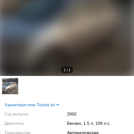
1
/
1
Характеристики Toyota ist
Год выпуска
2002
Двигатель
Бензин, 1.5 л, 109 л.с.
Трансмиссия
Автоматическая