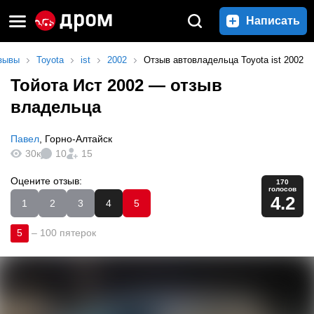
Написать
зывы
Toyota
ist
2002
Отзыв автовладельца Toyota ist 2002
Тойота Ист 2002
— отзыв
владельца
Павел
,
Горно-Алтайск
30к
10
15
Оцените отзыв:
170
голосов
4.2
1
2
3
4
5
5
–
100 пятерок