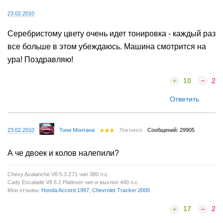
23.02.2010
Серебристому цвету очень идет тонировка - каждый раз
все больше в этом убеждаюсь. Машина смотрится на
ура! Поздравляю!
10
2
Ответить
23.02.2010
Тони Монтана
Локтинск
Сообщений: 29905
А че двоек и колов налепили?
Chevy Avalanche V8 5.3 Z71 чип 380 л.с.
Cady Escalade V8 6.2 Platinum чип и выхлоп 440 л.с.
Мои отзывы:
Honda Accord 1997
,
Chevrolet Tracker 2000
17
2