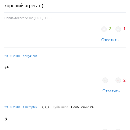
хороший агрегат )
Honda Accord '2002 (F18B), CF3
2
1
Ответить
23.02.2010
serg41rus
+5
2
Ответить
23.02.2010
Chemp666
Куйбышев
Сообщений: 24
5