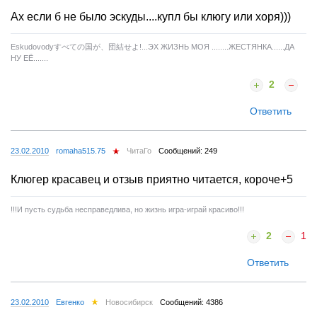
Ах если б не было эскуды....купл бы клюгу или хоря)))
Eskudovodyすべての国が、団結せよ!...ЭХ ЖИЗНЬ МОЯ ........ЖЕСТЯНКА......ДА
НУ ЕЁ.......
2
Ответить
23.02.2010
romaha515.75
ЧитаГо
Сообщений: 249
Клюгер красавец и отзыв приятно читается, короче+5
!!!И пусть судьба несправедлива, но жизнь игра-играй красиво!!!
2
1
Ответить
23.02.2010
Евгенко
Новосибирск
Сообщений: 4386