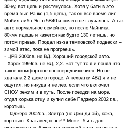
30-ку, вот цепь и растянулась. Хотя у бати в это
время был Ранкс (1,5 цепь), так он все время лил
Мобил либо Эссо 5В40 и ничего не случалось. А так
авто нормальное семейное, но после Чайника,
80кмч идешь и кажется как будто 130 летишь, но
потом привык. Продал из-за темповской подвески –
зимой атас, пока не прогреешь.
- ЦРВ 2000г.в. не ВД. Хороший городской авто.
- Харек 1999г.в. не ВД, 2,2. Вот тут то я и понял что
такое «комфортное попопередвижение». Но не
хватала 2.2 даже в городе. А нехватки 4ВД я и не
ощутил, но никуда и не лез, если что включал
СНОУ режим и в путь. После поездки на море,
отдал хорька отцу и купил себе Паджеро 2002 г.в.,
коротыш.
- Паджеро 2002г.в., 3литра (не Джи ди ай), кожа,
коротыш. Красавец и все!!! Может быть для
охотников и рыбаков это хороший авто, но не для