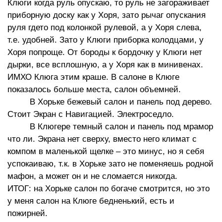
Клюги когда руль опускаю, то руль не загораживает
приборную доску как у Хоря, зато рычаг опускания
руля гдето под колонкой рулевой, а у Хоря слева,
т.е. удобней. Зато у Клюги приборка колодцами, у
Хоря попроще. От бороды к бордочку у Клюги нет
дырки, все всплошную, а у Хоря как в минивенах.
ИМХО Клюга этим краше. В салоне в Клюге
показалось больше места, салон объемней.
В Хорьке бежевый салон и панель под дерево.
Стоит Экран с Навигацией. Электроседло.
В Клюгере темный салон и панель под мрамор
что ли. Экрана нет сверху, вместо него климат с
компом в маленькой щелке – это минус, но я себя
успокаиваю, т.к. в Хорьке зато не поменяешь родной
мафон, а может он и не сломается никогда.
ИТОГ: на Хорьке салон по богаче смотрится, но это
у меня салон на Клюге бедненький, есть и
пожирней.