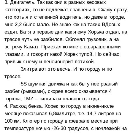
3. Двигатель. Так как они в разных весовых
категориях, то не подлежат сравнению. Скажу сразу,
что хоть я и степенной водитель, но даже в городе,
мне 2,2 было мало. Не знаю как на таких ВДовых
ездят. Батя в первые дни как я ему Хорька отдал, на
трассе чуть не разбился. Обгонял грузовик, а на
встречу Камаз. Приехал ко мне с ошарашенными
глазами, и говорит какой Хорек тупой. Но сейчас
привык к нему и пенсионерит потихой.
3литра вот это весчь. И по городу и по
трассе.
5S шумная движка и как бы у нее рваный
разбег (рывками), скорее всего сказывается 4
горшка, 1MZ – тишина и плавность хода.
4. Расход бенза. Хорек по городу в июне-июле
месяце показывал 6,8кмлитре, т.е. 14,7 литров на
100 км. Клюгер по городу в феврале месяце при
температуре ночью -26-30 градусов, с ночлежкой на