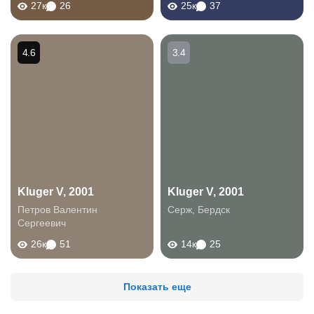
27к
26
25к
37
4.6
3.4
Kluger V, 2001
Kluger V, 2001
Петров Валентин
Серж
,
Бердск
Сергеевич
26к
51
14к
25
Показать еще