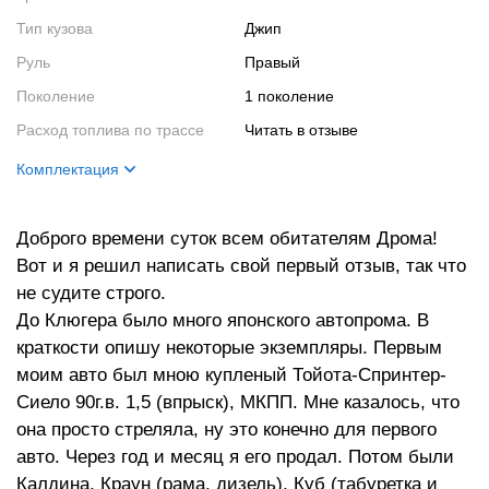
Тип кузова
Джип
Руль
Правый
Поколение
1 поколение
Расход топлива по трассе
читать в отзыве
Комплектация
Название
S-комплект
Доброго времени суток всем обитателям Дрома!
Цвет кузова
серебро
Вот и я решил написать свой первый отзыв, так что
Цвет салона
черный
не судите строго.
Кузов
спойлер, обвес
До Клюгера было много японского автопрома. В
краткости опишу некоторые экземпляры. Первым
моим авто был мною купленый Тойота-Спринтер-
Сиело 90г.в. 1,5 (впрыск), МКПП. Мне казалось, что
она просто стреляла, ну это конечно для первого
авто. Через год и месяц я его продал. Потом были
Калдина, Краун (рама, дизель), Куб (табуретка и