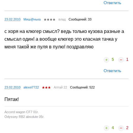
Ответить
23.02.2010
Миш@нька
влад
Сообщений: 33
с хоря на клюгер смысл? ведь только кузова разные а
смысал один! а вообще клюгер это класная тачка у
меня такой же пуля в пулю! поздравляю
5
1
Ответить
23.02.2010
alexei7722
Алтай 22
Сообщений: 522
Пятак!
Accord wagon СF7 01г.
Odyssey RB2 absolute 05г.
4
2