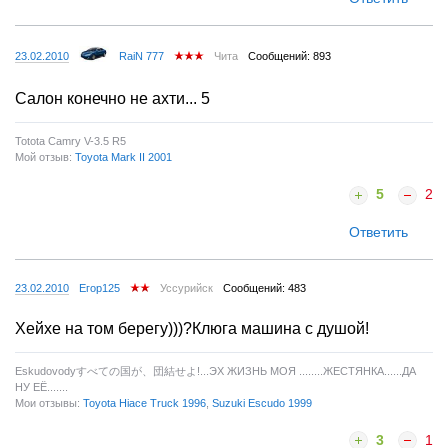
23.02.2010
RaiN 777
Чита
Сообщений: 893
Салон конечно не ахти... 5
Totota Camry V-3.5 R5
Мой отзыв:
Toyota Mark II 2001
5
2
Ответить
23.02.2010
Егор125
Уссурийск
Сообщений: 483
Хейхе на том берегу)))?Клюга машина с душой!
Eskudovodyすべての国が、団結せよ!...ЭХ ЖИЗНЬ МОЯ ........ЖЕСТЯНКА......ДА
НУ ЕЁ.......
Мои отзывы:
Toyota Hiace Truck 1996
,
Suzuki Escudo 1999
3
1