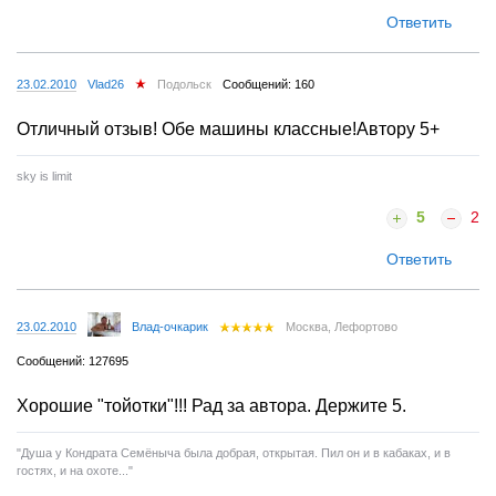
Ответить
23.02.2010
Vlad26
Подольск
Сообщений: 160
Отличный отзыв! Обе машины классные!Автору 5+
sky is limit
5
2
Ответить
23.02.2010
Влад-очкарик
Москва, Лефортово
Сообщений: 127695
Хорошие "тойотки"!!! Рад за автора. Держите 5.
"Душа у Кондрата Семёныча была добрая, открытая. Пил он и в кабаках, и в
гостях, и на охоте..."