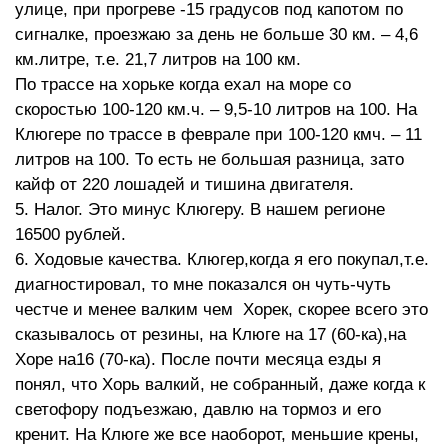
улице, при прогреве -15 градусов под капотом по
сигналке, проезжаю за день не больше 30 км. – 4,6
км.литре, т.е. 21,7 литров на 100 км.
По трассе на хорьке когда ехал на море со
скоростью 100-120 км.ч. – 9,5-10 литров на 100. На
Клюгере по трассе в феврале при 100-120 кмч. – 11
литров на 100. То есть не большая разница, зато
кайф от 220 лошадей и тишина двигателя.
5. Налог. Это минус Клюгеру. В нашем регионе
16500 рублей.
6. Ходовые качества. Клюгер,когда я его покупал,т.е.
диагностировал, то мне показался он чуть-чуть
честче и менее валким чем Хорек, скорее всего это
сказывалось от резины, на Клюге на 17 (60-ка),на
Хоре на16 (70-ка). После почти месяца езды я
понял, что Хорь валкий, не собранный, даже когда к
светофору подъезжаю, давлю на тормоз и его
кренит. На Клюге же все наоборот, меньшие крены,