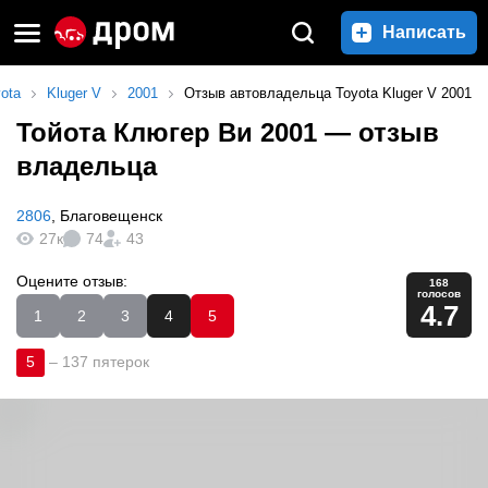
Написать
ota
Kluger V
2001
Отзыв автовладельца Toyota Kluger V 2001
Тойота Клюгер Ви 2001
— отзыв
владельца
2806
,
Благовещенск
27к
74
43
Оцените отзыв:
168
голосов
4.7
1
2
3
4
5
5
–
137 пятерок