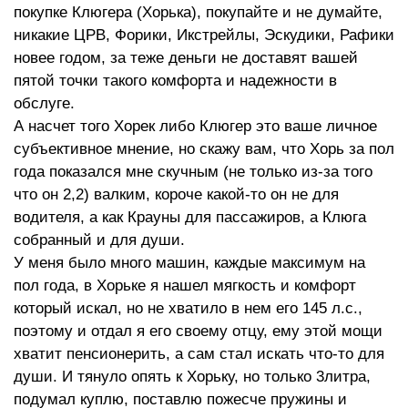
покупке Клюгера (Хорька), покупайте и не думайте,
никакие ЦРВ, Форики, Икстрейлы, Эскудики, Рафики
новее годом, за теже деньги не доставят вашей
пятой точки такого комфорта и надежности в
обслуге.
А насчет того Хорек либо Клюгер это ваше личное
субъективное мнение, но скажу вам, что Хорь за пол
года показался мне скучным (не только из-за того
что он 2,2) валким, короче какой-то он не для
водителя, а как Крауны для пассажиров, а Клюга
собранный и для души.
У меня было много машин, каждые максимум на
пол года, в Хорьке я нашел мягкость и комфорт
который искал, но не хватило в нем его 145 л.с.,
поэтому и отдал я его своему отцу, ему этой мощи
хватит пенсионерить, а сам стал искать что-то для
души. И тянуло опять к Хорьку, но только 3литра,
подумал куплю, поставлю пожесче пружины и