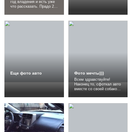
год владения и есть уже
что рассказать. Прадо 2,7
дилерский. Покупался
двухлеткой, с пробегом
35 тыс. еще год гарантии.
До прадика ездил на
витаре 2,4. Очень
нравилась мне эта
машинка. Такой
маленький джип.
Экономичный,
динамичный с
неубиваемой подвеской и
хорошей...
Еще фото авто
Фото мечты)))
Всем здравствуйте!
Наконец то, сфоткал авто
вместе со своей собакой.
Очень часто собачка
наша ездит в багажнике))
Но так сфоткать и не...