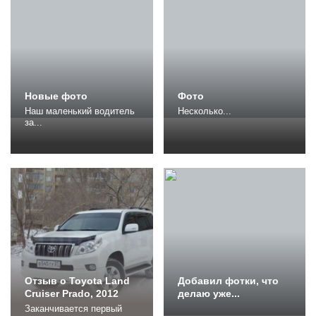
смысл. Я внимательно и
регулярно слежу за
всеми отзывами и
дополнениями к ним об
этом автомобиле.
Стараюсь не...
Новые фото
Фото
Наш маленький водитель
Несколько...
за...
Отзыв о Toyota Land
Добавил фотки, что
Cruiser Prado, 2012
делаю уже...
Заканчивается первый