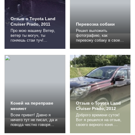
Отзыв о Toyota Land
Cruiser Prado, 2011
Перевозка собаки
Про мою машину Ветер,
Решил выложить
ветер ты могуч, ты
фотографию, как
гоняешь стаи туч!
перевожу собаку в своем
Слышишь ветер?туч не
авто. Собака достаточно
надо, пригони LAND
крутная САО
CRUSER PRADO =) Купил
(Среднеазиатская
вчера (02.08.2014)го В
овчарка, в простонародье
двух словах: мотор 2.7,
Алабай). Вот так это...
европеец, заводская
кожа, люк, холодильник и
т.д! Скажу одно доволен)
средний расход при
покупке показывал 22, в
течение...
Коней на переправе
Отзыв о Toyota Land
меняют
Cruiser Prado, 2012
Всем привет! Давно я
Доброго времени суток!
ничего тут не писал, да и
Вот я решился на отзыв,
повода честно говоря
своего верного коня.
особого не было. Все
Данный экземпляр
положительные слова о
достался мне, путем не