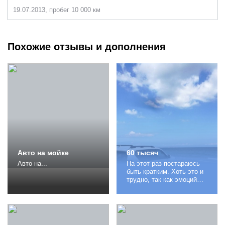
19.07.2013, пробег 10 000 км
Похожие отзывы и дополнения
Авто на мойке
60 тысяч
Авто на...
На этот раз постараюсь
быть кратким. Хоть это и
трудно, так как эмоций
много и хочется
выплеснуть их наружу,
поделившись со всеми о
том, что такое Прадо и
как я понимаю его дух и