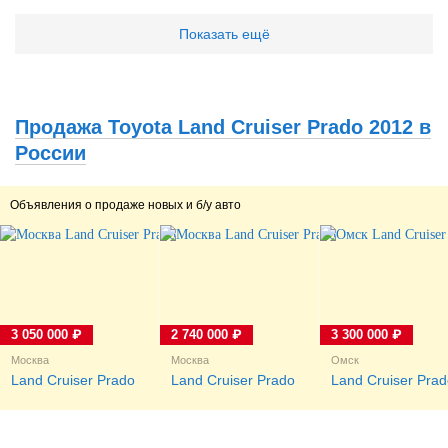
своей машине Прадо 150
хитрых манипуляций, как
дизель, 3 л. я написал в
сейчас модно «по
Показать ещё
отзыве о ней и
ключам», «в ключ»,
дополнениях, а
попадались даже, на мой
отрицательных слов и
взгляд, нелепые
эмоций она у меня не
изречения «в колесо». Но
вызывала. Но, есть же
обо всем по порядку...
Продажа Toyota Land Cruiser Prado 2012 в
люди, которым постоянно
неймётся, которым...
России
Объявления о продаже новых и б/у авто
3 050 000 ₽
2 740 000 ₽
3 300 000 ₽
Москва
Москва
Омск
Land Cruiser Prado
Land Cruiser Prado
Land Cruiser Pra