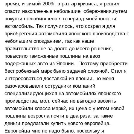
время, и зимой 2009г. в разгар кризиса, я решил
Ходовая часть
ABS Double wishbone coil spring
спасти накопленные небольшие сбережения,путем
Передний и задний
покупки полюбившегося в период моей юности
стабилизатор
автомобиль. Так получилось, что созрел я для
Двигатель
Water cooling 6 cylinder vertical
приобретения автомобиля японского производства с
DOHC (G-LEV) Система
небольшим опозданием, так как наше
изменения фаз
газораспределения
правительство не за долго до моего решения,
повысило таможенные пошлины на ввоз
подержанных авто из Японии. Поэтому приобрести
беспробежный марк было задачей сложной. Стал я
интересоваться доставкой из японии, но меня
разочаровывали сотрудники компаний
специализирующихся на автомобилях японского
производства, мол, сейчас не выгодно ввозить
автомобили класса марк2, их цена с учетом новой
пошлины возросла почти в два раза, за такие
деньги предлагали купить нового европейца.
Европейца мне не надо было, поскольку я