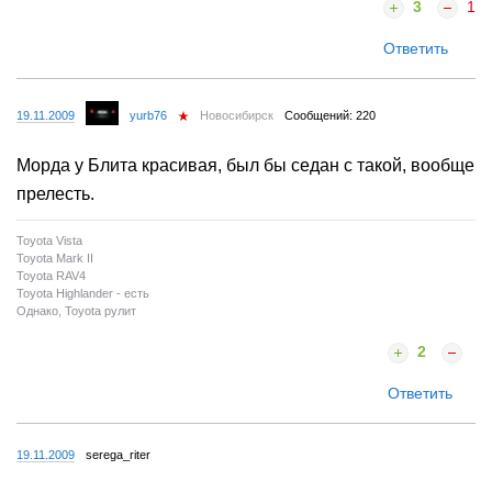
3
1
Ответить
19.11.2009
yurb76
Новосибирск
Сообщений: 220
Морда у Блита красивая, был бы седан с такой, вообще
прелесть.
Toyota Vista
Toyota Mark II
Toyota RAV4
Toyota Highlander - есть
Однако, Toyota рулит
2
Ответить
19.11.2009
serega_riter