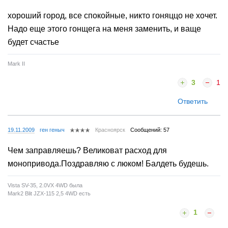
хороший город, все спокойные, никто гоняццо не хочет.
Надо еще этого гонщега на меня заменить, и ваще
будет счастье
Mark II
3
1
Ответить
19.11.2009
ген геныч
Красноярск
Сообщений: 57
Чем заправляешь? Великоват расход для
монопривода.Поздравляю с люком! Балдеть будешь.
Vista SV-35, 2.0VX 4WD была
Mark2 Blit JZX-115 2,5 4WD есть
1