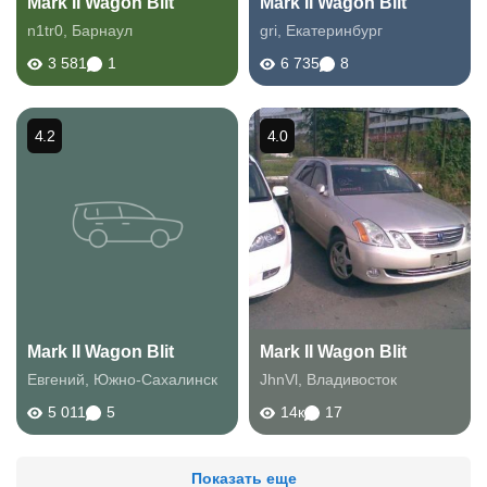
Mark II Wagon Blit
Mark II Wagon Blit
n1tr0
,
Барнаул
gri
,
Екатеринбург
3 581
1
6 735
8
4.2
4.0
Mark II Wagon Blit
Mark II Wagon Blit
Евгений
,
Южно-Сахалинск
JhnVl
,
Владивосток
5 011
5
14к
17
Показать еще