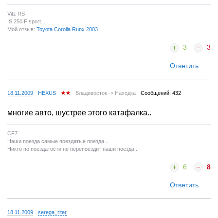
Vitz RS
IS 250 F sport...
Мой отзыв:
Toyota Corolla Runx 2003
3
3
Ответить
18.11.2009
HEXUS
Владивосток -> Находка
Сообщений: 432
многие авто, шустрее этого катафалка..
CF7
Наши поезда самые поездатые поезда...
Никто по поездатости не перепоездит наши поезда...
6
8
Ответить
18.11.2009
serega_riter