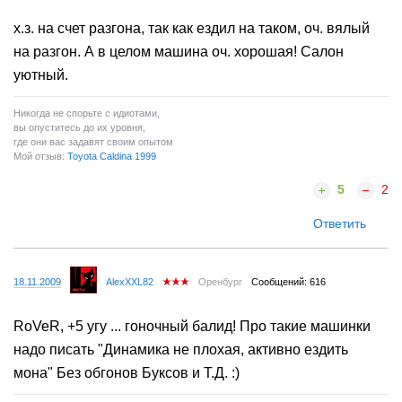
х.з. на счет разгона, так как ездил на таком, оч. вялый
на разгон. А в целом машина оч. хорошая! Салон
уютный.
Никогда не спорьте с идиотами,
вы опуститесь до их уровня,
где они вас задавят своим опытом
Мой отзыв:
Toyota Caldina 1999
5
2
Ответить
18.11.2009
AlexXXL82
Оренбург
Сообщений: 616
RoVeR, +5 угу ... гоночный балид! Про такие машинки
надо писать "Динамика не плохая, активно ездить
мона" Без обгонов Буксов и Т.Д. :)