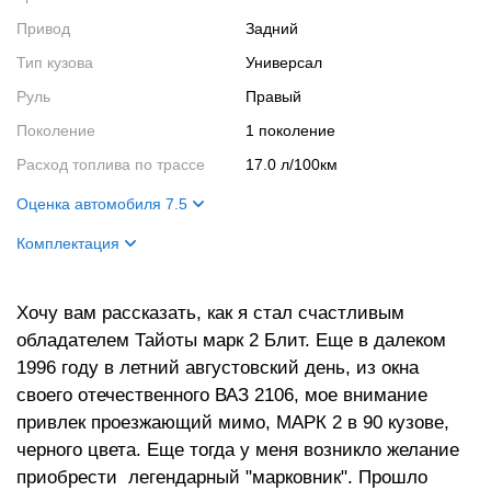
Привод
Задний
Тип кузова
Универсал
Руль
Правый
Поколение
1 поколение
Расход топлива по трассе
17.0 л/100км
Оценка автомобиля 7.5
Внешний вид
7
Комплектация
Салон
8
Название
2.5 IR-S
Двигатель
6
Хочу вам рассказать, как я стал счастливым
Цвет кузова
серый металик
обладателем Тайоты марк 2 Блит. Еще в далеком
Ходовые качества
9
Цвет салона
черный
1996 году в летний августовский день, из окна
Салон
ТV навигация, камера заднего
своего отечественного ВАЗ 2106, мое внимание
хода
привлек проезжающий мимо, МАРК 2 в 90 кузове,
Кузов
Задний спойлер.
черного цвета. Еще тогда у меня возникло желание
Электропривод боковых зеркал
приобрести легендарный "марковник". Прошло
Ксеноновые фары