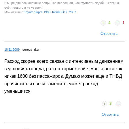
В мире две беcконечные вещи: 1ое вселенная, 2ое глупость людей ... хотя на
счёт первого я не уверен!
Мои отзывы:
Toyota Supra 1996
,
Infiniti FX35 2007
4
1
Ответить
18.11.2009
serega_riter
Расход скорее всего связан с интенсивным движением
в условиях города, разгон-торможение, масса авто как
никак 1600 без пассажиров. Думаю может еще и ТНВД
прочистить и свечи заменить, может расход
уменьшится
3
Ответить