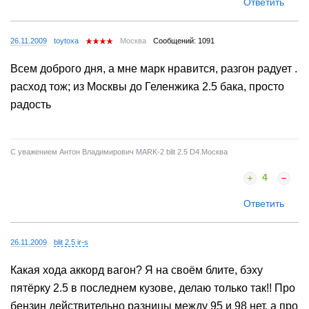
Ответить
26.11.2009
toytoxa
Москва
Сообщений: 1091
Всем доброго дня, а мне марк нравится, разгон радует .
расход тож; из Москвы до Геленжика 2.5 бака, просто
радость
С уважением Антон Владимирович MARK-2 blit 2.5 D4.Москва
4
Ответить
26.11.2009
blit 2.5 ir-s
Какая хода аккорд вагон? Я на своём блите, бэху
пятёрку 2.5 в последнем кузове, делаю только так!! Про
бензин действительно разницы между 95 и 98 нет, а про