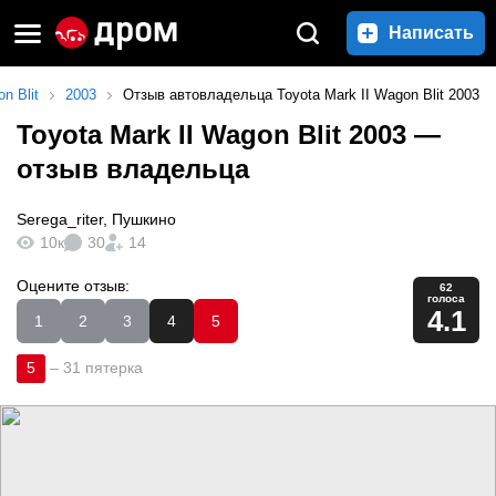
Написать
n Blit
2003
Отзыв автовладельца Toyota Mark II Wagon Blit 2003
Toyota Mark II Wagon Blit 2003
—
отзыв владельца
Serega_riter
,
Пушкино
10к
30
14
Оцените отзыв:
62
голоса
4.1
1
2
3
4
5
5
–
31 пятерка