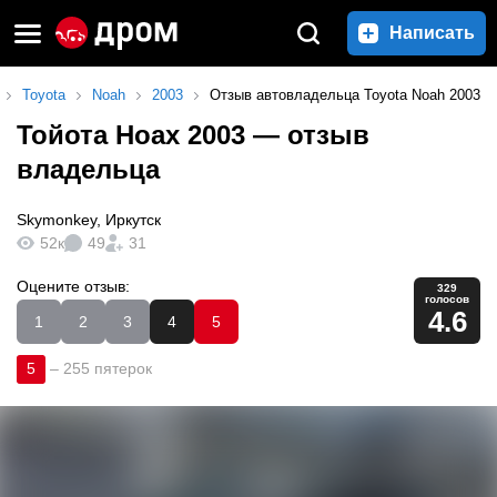
Написать
Toyota
Noah
2003
Отзыв автовладельца Toyota Noah 2003
Тойота Ноах 2003
— отзыв
владельца
Skymonkey
,
Иркутск
52к
49
31
Оцените отзыв:
329
голосов
4.6
1
2
3
4
5
5
–
255 пятерок