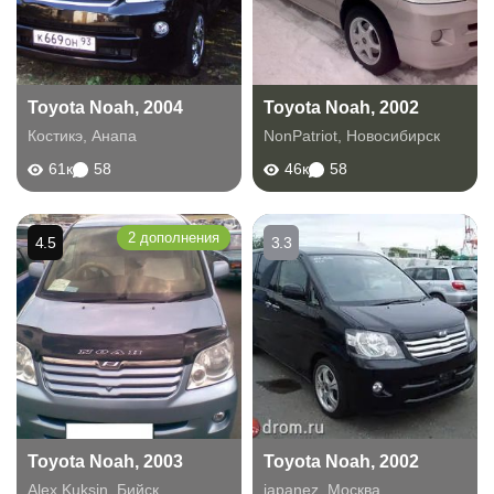
Toyota Noah, 2004
Toyota Noah, 2002
Костикэ
,
Анапа
NonPatriot
,
Новосибирск
61к
58
46к
58
2 дополнения
4.5
3.3
Toyota Noah, 2003
Toyota Noah, 2002
Alex Kuksin
,
Бийск
japanez
,
Москва