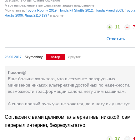
Все действия выполняет сознание
А вот направление этим действиям задает подсознание
Мои отзывы:
Toyota Roomy 2019
,
Honda Fit Shuttle 2012
,
Honda Freed 2009
,
Toyota
Ractis 2006
,
Лада 2110 1997
и другие
11
7
Ответить
25.06.2017
Skymonkey
автор
Иркутск
Гимли@
Еще больше жаль того, что в сегменте леворульных
минивенов никаких альтернатив достойных по надежности,
возможности трасформации салона нету этим машинам.
А снова правый руль уже не хочется, да и нету их у нас тут.
Согласен с вами целиком, альтернативы никакой, сам
перерыл интернет, безрезультатно.
17
4