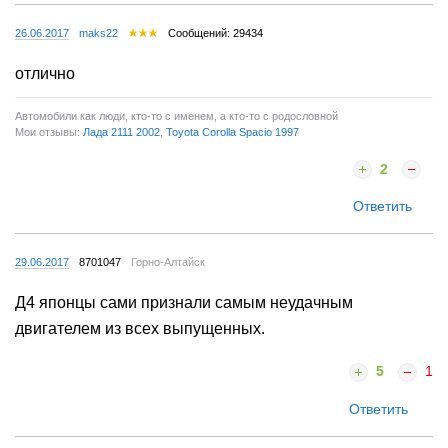
26.06.2017
maks22
Сообщений: 29434
отлично
Автомобили как люди, кто-то с именем, а кто-то с родословной
Мои отзывы:
Лада 2111 2002
,
Toyota Corolla Spacio 1997
2
Ответить
29.06.2017
8701047
Горно-Алтайск
Д4 японцы сами признали самым неудачным
двигателем из всех выпущенных.
5
1
Ответить