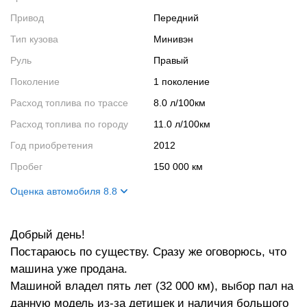
Привод
Передний
Тип кузова
Минивэн
Руль
Правый
Поколение
1 поколение
Расход топлива по трассе
8.0 л/100км
Расход топлива по городу
11.0 л/100км
Год приобретения
2012
Пробег
150 000 км
Оценка автомобиля 8.8
Внешний вид
9
Добрый день!
Салон
10
Постараюсь по существу. Сразу же оговорюсь, что
Двигатель
7
машина уже продана.
Ходовые качества
9
Машиной владел пять лет (32 000 км), выбор пал на
данную модель из-за детишек и наличия большого