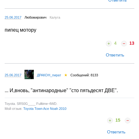
25.06.2017
Любомирович
Калуга
пипец мотору
4
13
Ответить
25.06.2017
ДРАКОН_пират
Сообщений: 8133
... И,вновь, "антинародные" "сто пятьдесят ДВЕ".
Toyota. SR50G____ Fulltime-4WD.
Мой отзыв:
Toyota Town Ace Noah 2010
15
Ответить