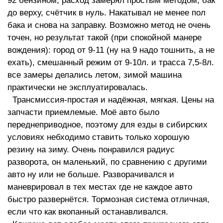
92 бензином, расход замерял простым методом, бак
до верху, счётчик в нуль. Накатывал не менее пол
бака и снова на заправку. Возможно метод не очень
точен, но результат такой (при спокойной манере
вождения): город от 9-11 (ну на 9 надо тошнить, а не
ехать), смешанный режим от 9-10л. и трасса 7,5-8л.
все замеры делались летом, зимой машина
практически не эксплуатировалась.
Трансмиссия-простая и надёжная, мягкая. Цены на
запчасти приемлемые. Моё авто было
переднеприводное, поэтому для езды в сибирских
условиях небходимо ставить только хорошую
резину на зиму. Очень понравился радиус
разворота, он маленький, по сравнению с другими
авто ну или не больше. Разворачивался и
маневрировал в тех местах где не каждое авто
быстро развернётся. Тормозная система отличная,
если что как вкопанный останавливался.