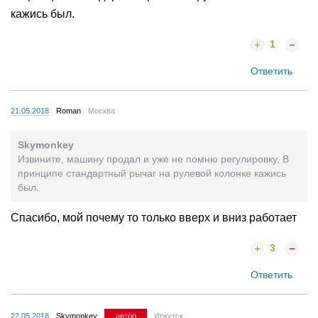
кажись был.
1
Ответить
21.05.2018
Roman
Москва
Skymonkey
Извините, машину продал и уже не помню регулировку. В
принципе стандартный рычаг на рулевой колонке кажись
был.
Спасибо, мой почему то только вверх и вниз работает
3
Ответить
22.05.2018
Skymonkey
автор
Иркутск