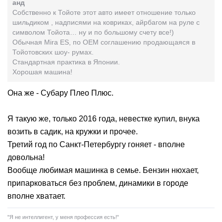
анд
Собственно к Тойоте этот авто имеет отношение только
шильдиком , надписями на ковриках, айрбагом на руле с
символом Тойота… ну и по большому счету все!)
Обычная Мira ES, по ОЕМ соглашению продающаяся в
Тойотовских шоу- румах.
Стандартная практика в Японии.
Хорошая машина!
Она же - Субару Плео Плюс.
Я такую же, только 2016 года, невестке купил, внука
возить в садик, на кружки и прочее.
Третий год по Санкт-Петербургу гоняет - вполне
довольна!
Вообще любимая машинка в семье. Бензин нюхает,
припарковаться без проблем, динамики в городе
вполне хватает.
"Я не интеллигент, у меня профессия есть!"