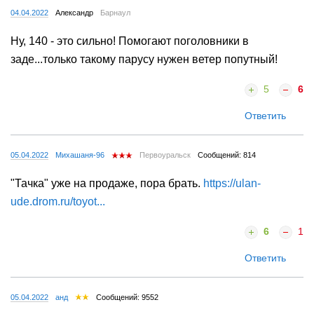
04.04.2022
Александр
Барнаул
Ну, 140 - это сильно! Помогают поголовники в
заде...только такому парусу нужен ветер попутный!
5
6
Ответить
05.04.2022
Михашаня-96
Первоуральск
Сообщений: 814
"Тачка" уже на продаже, пора брать.
https://ulan-
ude.drom.ru/toyot...
6
1
Ответить
05.04.2022
анд
Сообщений: 9552