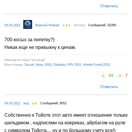
Ответить
04.04.2022
Жирный Жираф
Москва
Сообщений: 32280
700 косых за пипетку?)
Никак еще не привыкну к ценам.
Никогда не пиши "ни когда".
Мои отзывы:
Suzuki Jimny 2003
,
Daihatsu YRV 2001
,
Honda Freed 2010
34
7
Ответить
04.04.2022
анд
Сообщений: 9552
Собственно к Тойоте этот авто имеет отношение только
шильдиком , надписями на ковриках, айрбагом на руле
с символом Тойота… ну и по большому счету все!)