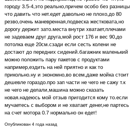
городу 3.5-4,это реально,причем особо без разницы
что давить что нет.едет давольно не плохо,до 80
резво,очень маневренная,подвеска жестковата,но
дорогу держит зато.места внутри хватает,плечами
не задеваем друг друга,мой рост 176 и вес 90,до
потолка еще 20см.сзади если сесть колени не
достают до передних сидений.багажник маленький
можно положить пару пакетов с продуктами
например,ездить на ней приятно и как то
прикольно.ну и экономно,во всем,даже мойка стоит
дешевле гораздо.про зап части не чего не сажу т.к
не чего не делали,машина можно сказать
новая.надеюсь мой отзыв пригодится кому то.если
мучаетесь с выбором и не хватает денег,не партесь
на счет мотора 0.7 нормально он едет!
Опубликован 4 года назад