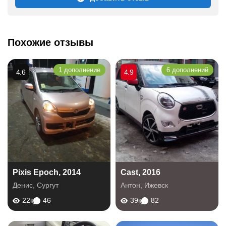
Похожие отзывы
1 дополнение
6 дополнений
4.6
4.9
Pixis Epoch, 2014
Cast, 2016
Денис
,
Сургут
Антон
,
Ижевск
22к
46
39к
82