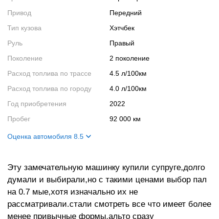
Привод
Передний
Тип кузова
Хэтчбек
Руль
Правый
Поколение
2 поколение
Расход топлива по трассе
4.5 л/100км
Расход топлива по городу
4.0 л/100км
Год приобретения
2022
Пробег
92 000 км
Оценка автомобиля 8.5
Внешний вид
9
Эту замечательную машинку купили супруге,долго
Салон
8
думали и выбирали,но с такими ценами выбор пал
Двигатель
9
на 0.7 мые,хотя изначально их не
Ходовые качества
8
рассматривали.стали смотреть все что имеет более
менее привычные формы,альто сразу