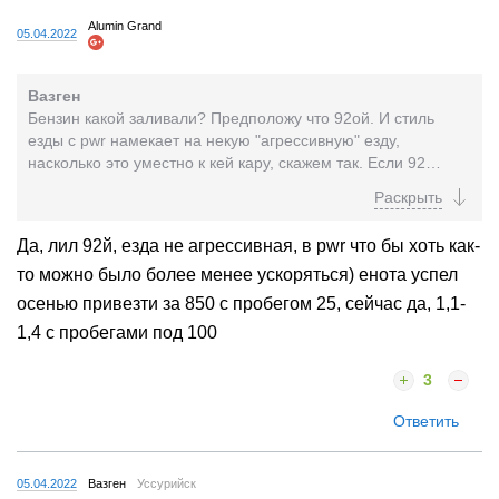
Alumin Grand
05.04.2022
Вазген
Бензин какой заливали? Предположу что 92ой. И стиль
езды с pwr намекает на некую "агрессивную" езду,
насколько это уместно к кей кару, скажем так. Если 92
бензин и постоянно первый в отрыв на...
Да, лил 92й, езда не агрессивная, в pwr что бы хоть как-
то можно было более менее ускоряться) енота успел
осенью привезти за 850 с пробегом 25, сейчас да, 1,1-
1,4 с пробегами под 100
3
Ответить
05.04.2022
Вазген
Уссурийск