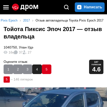
Написать
Pixis Epoch
2017
Отзыв автовладельца Toyota Pixis Epoch 2017
Тойота Пиксис Эпоч 2017
— отзыв
владельца
1040750
,
Улан-Удэ
16к
37
27
Оцените отзыв:
187
голосов
4.6
1
2
3
4
5
5
–
146 пятерок