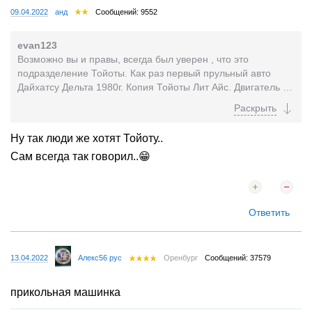
09.04.2022
анд
Сообщений: 9552
evan123
Возможно вы и правы, всегда был уверен , что это
подразделение Тойоты. Как раз первый прульный авто
Дайхатсу Дельта 1980г. Копия Тойоты Лит Айс. Двигатель 4К
1,3 кубика, который ставился также на короллообразные...
Ну так люди же хотят Тойоту..
Сам всегда так говорил..😁
Ответить
13.04.2022
Алекс56 рус
Оренбург
Сообщений: 37579
прикольная машинка