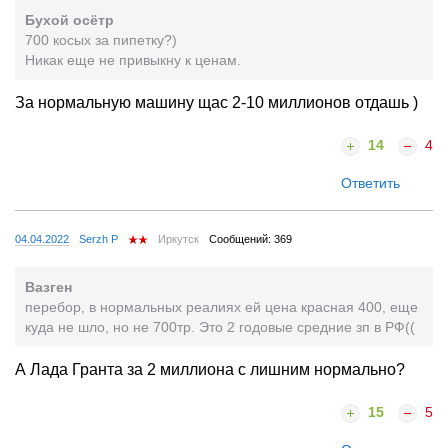
Бухой осётр
700 косых за пипетку?)
Никак еще не привыкну к ценам.
За нормальную машину щас 2-10 миллионов отдашь )
14
4
Ответить
04.04.2022
Serzh P
Иркутск
Сообщений: 369
Вазген
перебор, в нормальных реалиях ей цена красная 400, еще
куда не шло, но не 700тр. Это 2 годовые средние зп в РФ((
А Лада Гранта за 2 миллиона с лишним нормально?
15
5