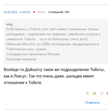
04.04.2022
evan123
Артем
Сообщений: 249
анд
Собственно к Тойоте этот авто имеет отношение только
шильдиком , надписями на ковриках, айрбагом на руле с
символом Тойота… ну и по большому счету все!)
Обычная Мira ES, по ОЕМ соглашению продающаяся в
Тойотовских шоу- румах.
Стандартная практика в Японии.
Хорошая машина!
Вообще-то Дайхатсу такое же подразделение Тойоты,
как и Лексус. Так что очень даже, шильдик имеет
отношение к Тойоте.
16
1
Ответить