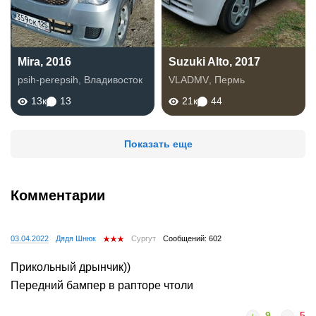
Mira, 2016
Suzuki Alto, 2017
psih-perepsih
,
Владивосток
VLADMV
,
Пермь
13к
13
21к
44
Показать еще
Комментарии
03.04.2022
Дядя Шнюк
Сургут
Сообщений: 602
Прикольный дрынчик))
Передний бампер в рапторе чтоли
9
5