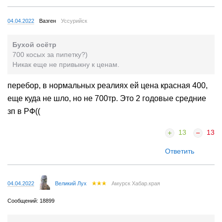
04.04.2022
Вазген
Уссурийск
Бухой осётр
700 косых за пипетку?)
Никак еще не привыкну к ценам.
перебор, в нормальных реалиях ей цена красная 400,
еще куда не шло, но не 700тр. Это 2 годовые средние
зп в РФ((
13
13
Ответить
04.04.2022
Великий Лух
Амурск Хабар.края
Сообщений: 18899