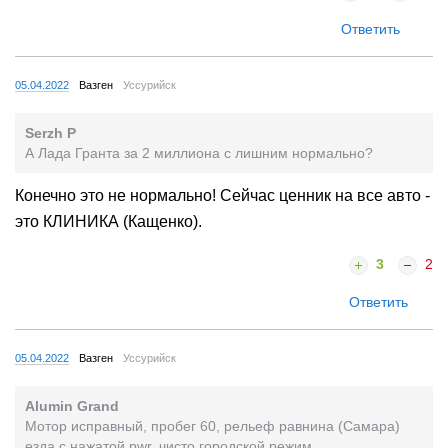
Ответить
05.04.2022
Вазген
Уссурийск
Serzh P
А Лада Гранта за 2 миллиона с лишним нормально?
Конечно это не нормально! Сейчас ценник на все авто -
это КЛИНИКА (Кащенко).
3
2
Ответить
05.04.2022
Вазген
Уссурийск
Alumin Grand
Мотор исправный, пробег 60, рельеф равнина (Самара)
езда с нажатой pwr, чисто городской режим