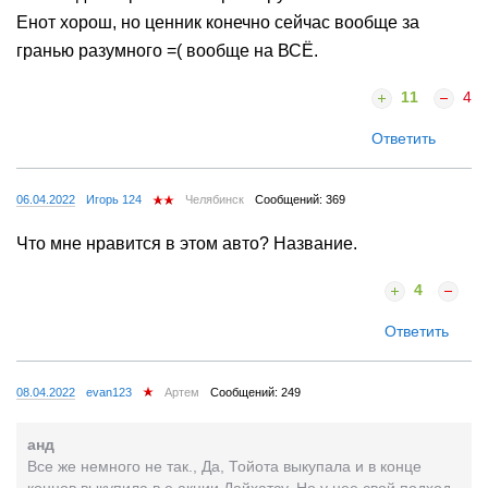
Енот хорош, но ценник конечно сейчас вообще за
гранью разумного =( вообще на ВСЁ.
11
4
Ответить
06.04.2022
Игорь 124
Челябинск
Сообщений: 369
Что мне нравится в этом авто? Название.
4
Ответить
08.04.2022
evan123
Артем
Сообщений: 249
анд
Все же немного не так., Да, Тойота выкупала и в конце
концов выкупила в е акции Дайхатсу. Но у нее свой подход.