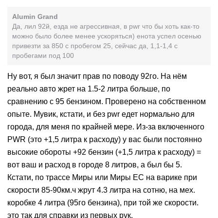
Alumin Grand
Да, лил 92й, езда не агрессивная, в pwr что бы хоть как-то
можно было более менее ускоряться) енота успел осенью
привезти за 850 с пробегом 25, сейчас да, 1,1-1,4 с
пробегами под 100
Ну вот, я был значит прав по поводу 92го. На нём
реально авто жрет на 1.5-2 литра больше, по
сравнению с 95 бензином. Проверено на собственном
опыте. Мувик, кстати, и без pwr едет нормально для
города, для меня по крайней мере. Из-за включенного
PWR (это +1,5 литра к расходу) у вас были постоянно
высокие обороты +92 бензин (+1,5 литра к расходу) =
вот ваш и расход в городе 8 литров, а был бы 5.
Кстати, по трассе Миры или Миры ЕС на варике при
скорости 85-90км.ч жрут 4.3 литра на сотню, на мех.
коробке 4 литра (95го бензина), при той же скорости.
это так для справки из первых рук.