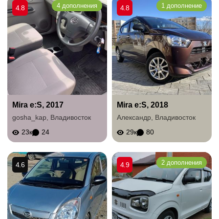
4 дополнения
1 дополнение
4.8
4.8
Mira e:S, 2017
Mira e:S, 2018
gosha_kap
,
Владивосток
Александр
,
Владивосток
23к
24
29к
80
2 дополнения
4.6
4.9