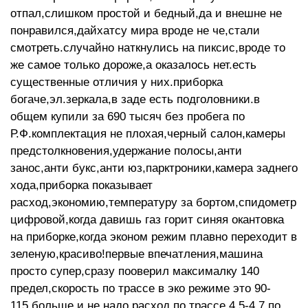
отпал,слишком простой и бедный,да и внешне не
понравился,дайхатсу мира вроде не че,стали
смотреть.случайно наткнулись на пиксис,вроде то
же самое только дороже,а оказалось нет.есть
существенные отличия у них.приборка
богаче,эл.зеркала,в заде есть подголовники.в
общем купили за 690 тысяч без пробега по
Р.Ф.комплектация не плохая,черный салон,камеры
предстолкновения,удержание полосы,анти
занос,анти букс,анти юз,парктроники,камера заднего
хода,приборка показывает
расход,экономию,температуру за бортом,спидометр
цифровой,когда давишь газ горит синяя окантовка
на приборке,когда эконом режим плавно переходит в
зеленую,красиво!первые впечатления,машина
просто супер,сразу пооверил максималку 140
предел,скорость по трассе в эко режиме это 90-
115,больше и не надо,расход по трассе 4.5-4.7,по