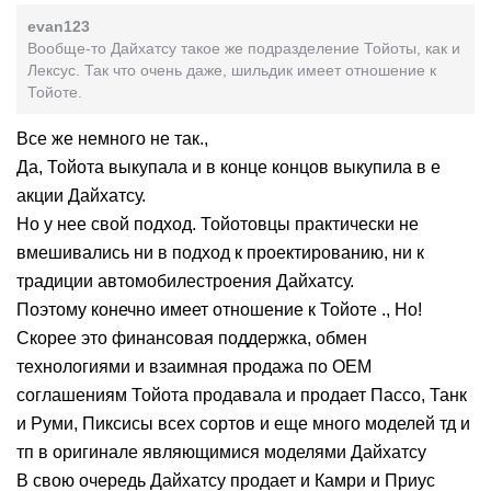
evan123
Вообще-то Дайхатсу такое же подразделение Тойоты, как и
Лексус. Так что очень даже, шильдик имеет отношение к
Тойоте.
Все же немного не так.,
Да, Тойота выкупала и в конце концов выкупила в е
акции Дайхатсу.
Но у нее свой подход. Тойотовцы практически не
вмешивались ни в подход к проектированию, ни к
традиции автомобилестроения Дайхатсу.
Поэтому конечно имеет отношение к Тойоте ., Но!
Скорее это финансовая поддержка, обмен
технологиями и взаимная продажа по ОЕМ
соглашениям Тойота продавала и продает Пассо, Танк
и Руми, Пиксисы всех сортов и еще много моделей тд и
тп в оригинале являющимися моделями Дайхатсу
В свою очередь Дайхатсу продает и Камри и Приус