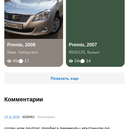
Premio, 2008
Premio, 2007
Вввв
,
Хабаровск
8500125
,
Кызыл
40к
17
24к
14
Показать еще
Комментарии
23.11.2018
6030451
Белокуриха
сотку или полтос пробега перекупы крутанули по