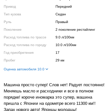
Привод
Передний
Тип кузова
Седан
Руль
Правый
Поколение
2 поколение рестайлинг
Расход топлива по трассе
9.0 л/100км
Расход топлива по городу
10.0 л/100км
Год приобретения
17
Пробег
29 км
Оценка автомобиля 10.0
Внешний вид
10
Машина просто супер! Слов нет! Радует постоянно!
Салон
10
Меняешь масло и расходники и все в полном
Двигатель
10
порядке! короче иномарка это супер, машина
Ходовые качества
10
пришла с Японии на одометре всего 11300 км!!
Запах нового авто! Японцы молодцы!