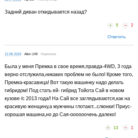
Задний диван откидывается назад?
5
2
Ответить
12.06.2019
Alex-149
Нерюнгри
Была у меня Премка в свое время,правда-4WD, 3 года
верно отслужила,никаких проблем не было! Кроме того,
Премка-красавица! Вот такую машинку надо делать
гибридом! Под стать ей- гибрид Тойота Сай в новом
кузове /с 2013 года/! На Сай все заглядываются,как на
красивую женщину,а мужчины глотают...слюнки! Приус-
хорошая машина,но до Сая-оооооочень далеко!
13
1