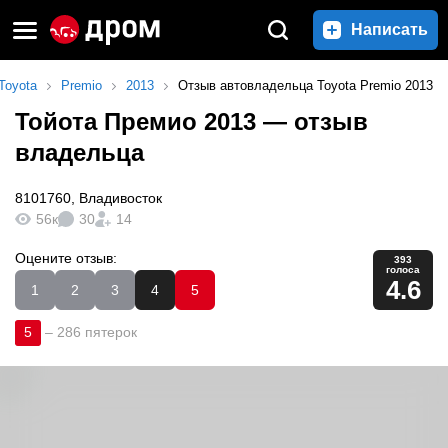
Написать
Toyota
Premio
2013
Отзыв автовладельца Toyota Premio 2013
Тойота Премио 2013
— отзыв
владельца
8101760
,
Владивосток
56к
30
14
Оцените отзыв:
393
голоса
4.6
1
2
3
4
5
5
–
286 пятерок