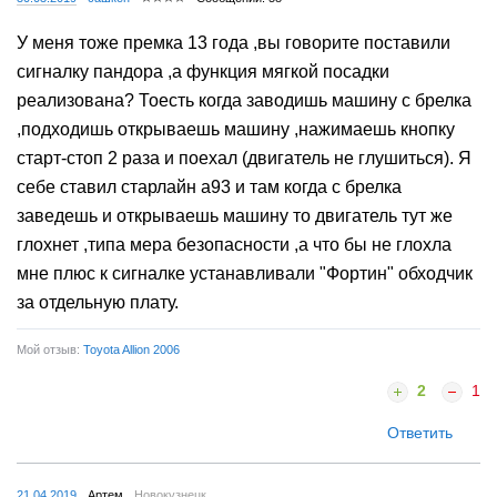
У меня тоже премка 13 года ,вы говорите поставили
сигналку пандора ,а функция мягкой посадки
реализована? Тоесть когда заводишь машину с брелка
,подходишь открываешь машину ,нажимаешь кнопку
старт-стоп 2 раза и поехал (двигатель не глушиться). Я
себе ставил старлайн а93 и там когда с брелка
заведешь и открываешь машину то двигатель тут же
глохнет ,типа мера безопасности ,а что бы не глохла
мне плюс к сигналке устанавливали "Фортин" обходчик
за отдельную плату.
Мой отзыв:
Toyota Allion 2006
2
1
Ответить
21.04.2019
Артем
Новокузнецк