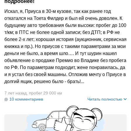
подробнее!
Искал, я, Приуса в 30-м кузове, так как ранее год
откатался на Тоета Филдер и был ей очень доволен. К
будущему авто требования были высоки: пробег до 100
т/км; в ПТС не более одной записи; без ДТП; в РФ не
более 2-х лет; хорошая история (аукционник, сервисная
книжка и пр.). Но приусов с такими параметрами за мои
деньги не было, а время шло…. И тут шурин нашел
объявление о продаже Премио во Владике без пробега
по РФ. По параметрам подходит, жене понравилась, да
и я устал без своей машины. Отложив мечту о Приусе в
долгий ящик, решено было - брать!...
7 лет назад
,
пробег 29 000 км
10 комментариев
Читать полностью