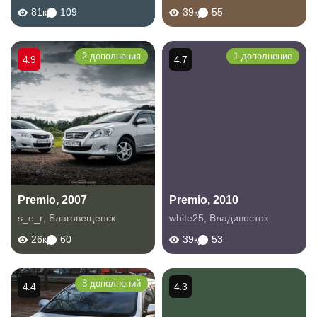
81к
109
39к
55
2 дополнения
1 дополнение
4.9
4.7
Premio, 2007
Premio, 2010
s_e_r
,
Благовещенск
white25
,
Владивосток
26к
60
39к
53
8 дополнений
4.4
4.3