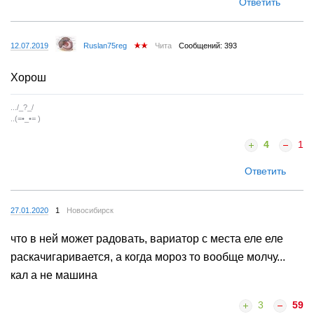
Ответить
12.07.2019
Ruslan75reg
Чита
Сообщений: 393
Хорош
.../_?_/
..(=•_•= )
4
1
Ответить
27.01.2020
1
Новосибирск
что в ней может радовать, вариатор с места еле еле
раскачигаривается, а когда мороз то вообще молчу...
кал а не машина
3
59