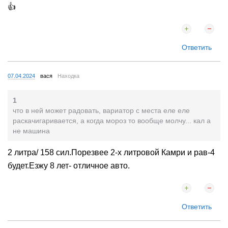
👍
Ответить
07.04.2024
вася
Находка
1
что в ней может радовать, вариатор с места еле еле
раскачигаривается, а когда мороз то вообще молчу... кал а
не машина
2 литра/ 158 сил.Порезвее 2-х литровой Камри и рав-4
будет.Езжу 8 лет- отличное авто.
Ответить