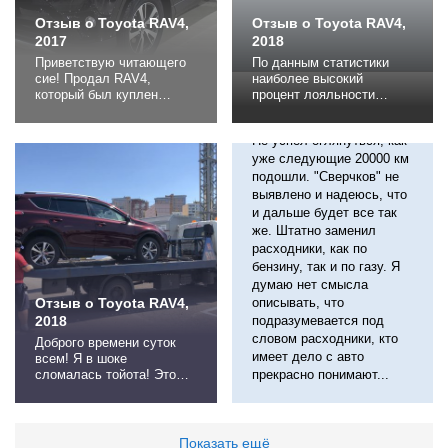
по...
Отзыв о Toyota RAV4,
Отзыв о Toyota RAV4,
2017
2018
Приветствую читающего
По данным статистики
сие! Продал RAV4,
наиболее высокий
который был куплен
процент лояльности
новым в 2017 году.
клиентов имеет компания
20000
Комплектация Comfort,
Тойота, 52% владельцев
Не успел оглянуться, как
передний привод,
тойот меняют старую
вариатор. Взамен купил
тойоту на новую. На чем
уже следующие 20000 км
годовалого VW Tiguan с
держится эта лояльность
подошли. "Сверчков" не
небольшим пробегом 1,4
мне не очень понятно,
выявлено и надеюсь, что
DSG комплектация
машины не выдающиеся
и дальше будет все так
Status. Хочу поделиться
ни в чем, что экстерьер,
же. Штатно заменил
впечатлениями, пока они
что интерьер, что
расходники, как по
свежи. Тигуана взял
эргономика – все очень
бензину, так и по газу. Я
годовалого, т.к. цены...
средненько...
думаю нет смысла
Отзыв о Toyota RAV4,
описывать, что
2018
подразумевается под
словом расходники, кто
Доброго времени суток
имеет дело с авто
всем! Я в шоке
сломалась тойота! Это
прекрасно понимают...
моя 20 или 22 ая машина
по счету и пятая тойота,
покупал новым в Уфе. И
при пробеге 65 тыс.км
Показать ещё