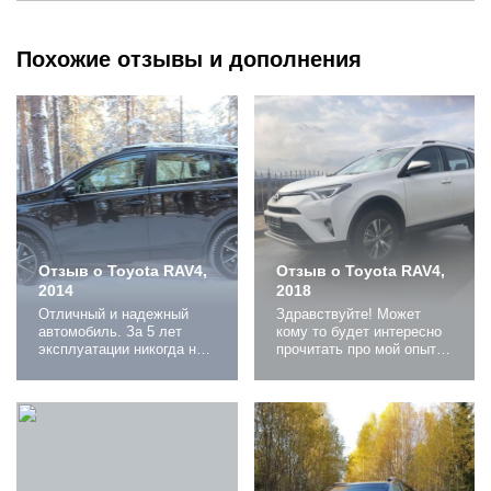
Похожие отзывы и дополнения
Отзыв о Toyota RAV4,
Отзыв о Toyota RAV4,
2014
2018
Отличный и надежный
Здравствуйте! Может
автомобиль. За 5 лет
кому то будет интересно
эксплуатации никогда не
прочитать про мой опыт
подводил. Сел, завел и
покупки. Купил машину в
поехал. Проходимый,
феврале 2019го, проехал
достаточно резвый и в то
за год 8000 км, ну вернее
же время экономичный
жена проехала, я сейчас
автомобиль. Для своего
мало езжу, естественно
класса по комплектации и
проблем за такой пробег
по опциям на 5+.
не было. Муки выбора
Электроника работает без
большой не было, брал по