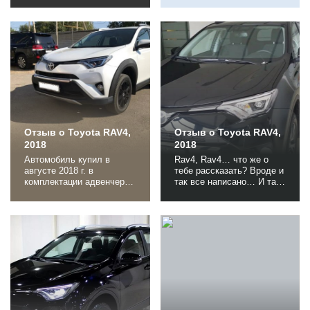
Тойота. Хотя, скорее
всего это не касается
автомобилей с правым
рулём, но таковых
остается на дорогах все
меньше. А мой авто почти
ещё новый, приобрела я
его летом 2017 г, пробег
25400 км. И вот два дня
назад моё авто...
Отзыв о Toyota RAV4,
Отзыв о Toyota RAV4,
2018
2018
Автомобиль купил в
Rav4, Rav4… что же о
августе 2018 г. в
тебе рассказать? Вроде и
комплектации адвенчер с
так все написано… И так
двигателем 2.5 АКПП,
начну. Мне 35 лет, женат,
решил написать отзыв
маленький ребенок до
после полугода
двух лет. Требования к
эксплуатации. Машину
новой машине были
приобрел новую,
следующие: клиренс,
сравнение произвожу с
полный привод, большой
предыдущей, Хонда СРВ
багажник. Багажник чтобы
2.0 АКПП, которую так же
коляски и прочие
брал в салоне пять лет
аксессуары ребенка
назад. Полгода как раз
спокойно входили, а...
хватило все расставить