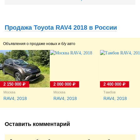
затроил движок, пошел
белый дым из глушителя.
Масло было чистым,
антифриз на месте, но
когда через пару дней
Продажа Toyota RAV4 2018 в России
дней отогнал к
официалам...
Объявления о продаже новых и б/у авто
2 150 000 ₽
2 000 000 ₽
2 400 000 ₽
Москва
Москва
Тамбов
RAV4, 2018
RAV4, 2018
RAV4, 2018
Оставить комментарий