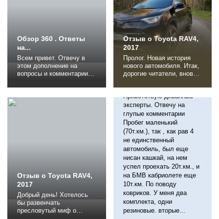
сбоев, двигатель как
деньгам, хотел дешевый
часы, вариатор
Прадо себе взять...
надежный. Я...
Обзор 360 . Ответы
Отзыв о Toyota RAV4,
на...
2017
Всем привет. Отвечу в
Пролог. Новая история
этом дополнение на
нового автомобиля. Итак,
вопросы и комментарии .
дорогие читатели, вновь
Многие из Вас меня
начинаю новую историю
Диванным экспертам
упрекают в том, что
своего нового
Приветствую диванные
слишком рано написал
автомобиля. Новый он не
отзыв. Давайте по
потому что только
эксперты. Отвечу на
порядку. 1.Написал , с
выпущен на конвейере, а
глупые комментарии
целью поделиться
потому приобретен в
Пробег маленький
первичными эмоциями .
семью для пользования и
(70т.км.), так , как рав 4
2.Когда выбирал себе Рав
повседневной
не единственный
4, очень мало было
эксплуатации чуть более
автомобиль, был еще
написано по дизельной
недели назад.
нисан кашкай, на нем
версии. 3.Вполне...
Приобретен в замен...
успел проехать 20т.км., и
Отзыв о Toyota RAV4,
на БМВ кабриолете еще
2017
10т.км. По поводу
ковриков. У меня два
Добрый день! Хотелось
комплекта, одни
бы развенчать
пресловутый миф о
резиновые. вторые...
надежности автомобилей