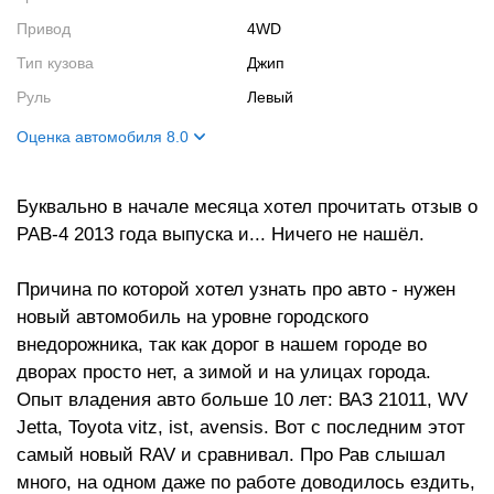
Привод
4WD
Тип кузова
Джип
Руль
Левый
Оценка автомобиля 8.0
Внешний вид
8
Буквально в начале месяца хотел прочитать отзыв о
Салон
7
РАВ-4 2013 года выпуска и... Ничего не нашёл.
Двигатель
9
Причина по которой хотел узнать про авто - нужен
новый автомобиль на уровне городского
внедорожника, так как дорог в нашем городе во
дворах просто нет, а зимой и на улицах города.
Опыт владения авто больше 10 лет: ВАЗ 21011, WV
Jetta, Toyota vitz, ist, avensis. Вот с последним этот
самый новый RAV и сравнивал. Про Рав слышал
много, на одном даже по работе доводилось ездить,