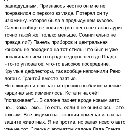
равнодушным. Признаюсь честно он мне не
понравился с первого взгляда. Потерял он ту
изюминку, которая была в предыдущем кузове.
Салон вообще не понятен (вот честное слово аурис
точно такой же, только меньше. Сомнительно не
правда ли?) Панель приборов и центральная
консоль не походила на тот стиль, что был и уже
попахивало чем то вроде недоросшего до Прадо.
Что-то угловатое, что-то высокое посередине.
Круглые дефлекторы, так вообще напомнили Рено
логан с Грантой вместе взятые.
Но в живую и при рассмотрению по-ближе мнение
кардинально изменилось. Кстати на счёт
"попахивает"... В салоне пахнет вроде новым авто,
но... Кожа - эко... То есть, если я не ошибаюсь - это
кожзам. Все видимо на экологии помешались и на
защите животных. Я не против, но запах нового авто
уже не тот. Слегка с ароматом салона Лада Гранта.