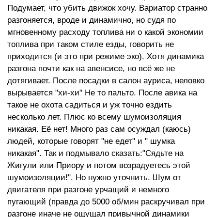
Подумает, что убить движок хочу. Вариатор странно
разгоняется, вроде и динамично, но судя по
мгновенному расходу топлива ни о какой экономии
топлива при таком стиле езды, говорить не
приходится (и это при режиме эко). Хотя динамика
разгона почти как на авенсисе, но всё же не
дотягивает. После посадки в салон ауриса, неловко
вырывается "хи-хи" Не то пальто. После авика на
такое не охота садиться и уж точно ездить
несколько лет. Плюс ко всему шумоизоляция
никакая. Её нет! Много раз сам осуждал (каюсь)
людей, которые говорят "не едет" и " шумка
никакая". Так и подмывало сказать:"Сядьте на
Жигули или Приору и потом возрадуетесь этой
шумоизоляции!". Но нужно уточнить. Шум от
двигателя при разгоне урчащий и немного
пугающий (правда до 5000 об/мин раскручивал при
разгоне иначе не ощущал привычной динамики