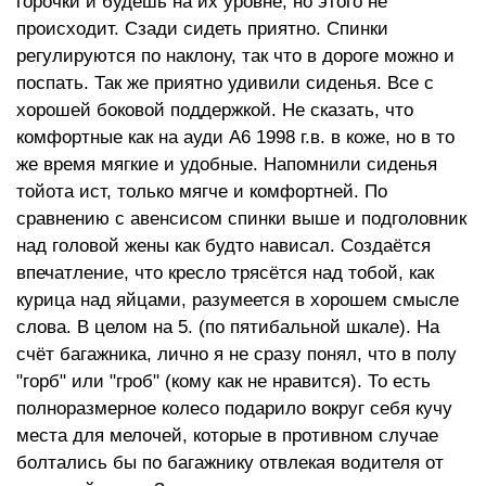
горочки и будешь на их уровне, но этого не
происходит. Сзади сидеть приятно. Спинки
регулируются по наклону, так что в дороге можно и
поспать. Так же приятно удивили сиденья. Все с
хорошей боковой поддержкой. Не сказать, что
комфортные как на ауди А6 1998 г.в. в коже, но в то
же время мягкие и удобные. Напомнили сиденья
тойота ист, только мягче и комфортней. По
сравнению с авенсисом спинки выше и подголовник
над головой жены как будто нависал. Создаётся
впечатление, что кресло трясётся над тобой, как
курица над яйцами, разумеется в хорошем смысле
слова. В целом на 5. (по пятибальной шкале). На
счёт багажника, лично я не сразу понял, что в полу
"горб" или "гроб" (кому как не нравится). То есть
полноразмерное колесо подарило вокруг себя кучу
места для мелочей, которые в противном случае
болтались бы по багажнику отвлекая водителя от