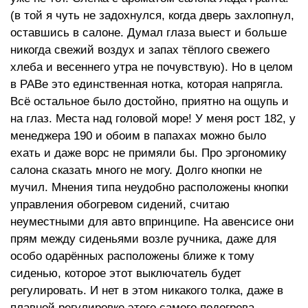
(в той я чуть не задохнулся, когда дверь захлопнул,
оставшись в салоне. Думал глаза выест и больше
никогда свежий воздух и запах тёплого свежего
хлеба и весеннего утра не почувствую). Но в целом
в РАВе это единственная нотка, которая напрягла.
Всё остальное было достойно, приятно на ощупь и
на глаз. Места над головой море! У меня рост 182, у
менеджера 190 и обоим в папахах можно было
ехать и даже ворс не примяли бы. Про эргономику
салона сказать много не могу. Долго кнопки не
мучил. Мнения типа неудобно расположены кнопки
управления обогревом сидений, считаю
неуместными для авто впринципе. На авенсисе они
прям между сиденьями возле ручника, даже для
особо одарённых расположены ближе к тому
сиденью, которое этот выключатель будет
регулировать. И нет в этом никакого толка, даже в
плавной регулировке этого самого подогрева,