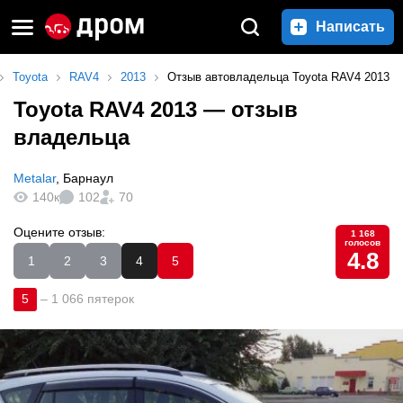
Написать
Toyota
RAV4
2013
Отзыв автовладельца Toyota RAV4 2013
Toyota RAV4 2013
— отзыв
владельца
Metalar
,
Барнаул
140к
102
70
Оцените отзыв:
1 168
голосов
4.8
1
2
3
4
5
5
–
1 066 пятерок