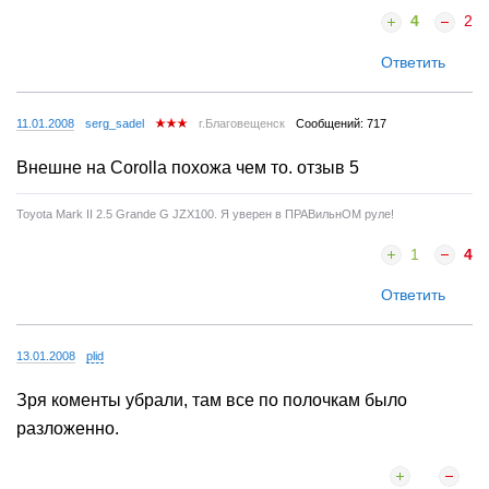
4
2
Ответить
11.01.2008
serg_sadel
г.Благовещенск
Сообщений: 717
Внешне на Corolla похожа чем то. отзыв 5
Toyota Mark II 2.5 Grande G JZX100. Я уверен в ПРАВильнОМ руле!
1
4
Ответить
13.01.2008
plid
Зря коменты убрали, там все по полочкам было
разложенно.