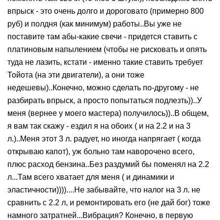
впрыск - это очень долго и дороговато (примерно 800
руб) и полдня (как минимум) работы..Вы уже не
поставите там абы-какие свечи - придется ставить с
платиновым напылением (чтобы не рисковать и опять
туда не лазить, кстати - именно такие ставить требует
Тойота (на эти двигатели), а они тоже
недешевы)..Конечно, можно сделать по-другому - не
разбирать впрыск, а просто попытаться подлезть))..У
меня (вернее у моего мастера) получилось))..В общем,
я вам так скажу - ездил я на обоих ( и на 2.2 и на 3
л.)..Меня этот 3 л. радует, но иногда напрягает ( когда
открываю капот), уж больно там наворочено всего,
плюс расход бензина..Без раздумий бы поменял на 2.2
л...Там всего хватает для меня ( и динамики и
эластичности))))....Не забывайте, что налог на 3 л. не
сравнить с 2.2 л, и ремонтировать его (не дай бог) тоже
намного затратней...Вибрация? Конечно, в первую