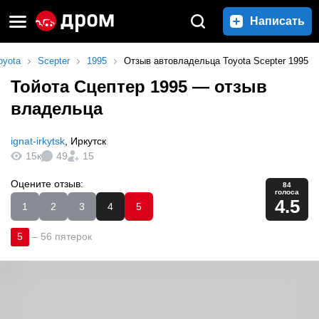
Написать
oyota
Scepter
1995
Отзыв автовладельца Toyota Scepter 1995
Тойота Сцептер 1995
— отзыв
владельца
ignat-irkytsk
,
Иркутск
15к
49
15
Оцените отзыв:
84
голоса
4.5
1
2
3
4
5
5
–
56 пятерок