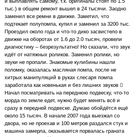
и выплавлять самому, т.к. оригиналы стоят по 1.5
тыс.) в общем ремонт вышел в 24 тысячи. Заодно
заменил все ремни в движке. Заметил, что
подтекает полупомпа, купил и заменил за 3200 тыс.
Проездил около года и что-то дико засвистело в
движке на оборотах от 1.6 до 2.0 тысяч, провели
диагностику – безрезультатно! Но сказали, что звук
идёт от натяжных роликов. Заменил ролики, но
звуки не пропали. Знакомые кулибины нашли
поломку, оказалась масляная помпа, после не
хитрых манипуляций в руках слесаря помпа
заработала как новенькая и без лишних звуков 
Начал посматривать на переднюю подвеску, что-то
морда по земле едет, нужно будет менять всё и
сразу в передней подвеске. Думаю обойдётся ещё
около 15 тысяч. В начале 2007 года выезжал со
двора, но не проехав и 100 метров раздался стук и
машина замерла, оказывается порвалась граната