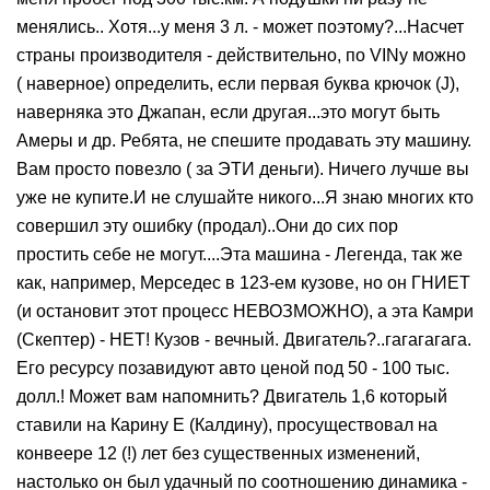
менялись.. Хотя...у меня 3 л. - может поэтому?...Насчет
страны производителя - действительно, по VINу можно
( наверное) определить, если первая буква крючок (J),
наверняка это Джапан, если другая...это могут быть
Амеры и др. Ребята, не спешите продавать эту машину.
Вам просто повезло ( за ЭТИ деньги). Ничего лучше вы
уже не купите.И не слушайте никого...Я знаю многих кто
совершил эту ошибку (продал)..Они до сих пор
простить себе не могут....Эта машина - Легенда, так же
как, например, Мерседес в 123-ем кузове, но он ГНИЕТ
(и остановит этот процесс НЕВОЗМОЖНО), а эта Камри
(Скептер) - НЕТ! Кузов - вечный. Двигатель?..гагагагага.
Его ресурсу позавидуют авто ценой под 50 - 100 тыс.
долл.! Может вам напомнить? Двигатель 1,6 который
ставили на Карину Е (Калдину), просуществовал на
конвеере 12 (!) лет без существенных изменений,
настолько он был удачный по соотношению динамика -