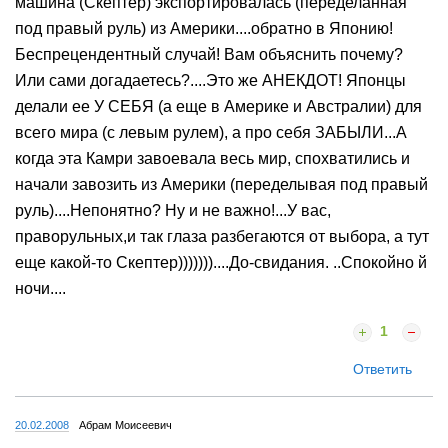
машина (Скептер) экспортировалась (переделанная
под правый руль) из Америки....обратно в Японию!
Беспрецендентный случай! Вам объяснить почему?
Или сами догадаетесь?....Это же АНЕКДОТ! Японцы
делали ее У СЕБЯ (а еще в Америке и Австралии) для
всего мира (с левым рулем), а про себя ЗАБЫЛИ...А
когда эта Камри завоевала весь мир, спохватились и
начали завозить из Америки (переделывая под правый
руль)....Непонятно? Ну и не важно!...У вас,
праворульных,и так глаза разбегаются от выбора, а тут
еще какой-то Скептер)))))))....До-свидания. ..Спокойно й
ночи....
1
Ответить
20.02.2008
Абрам Моисеевич