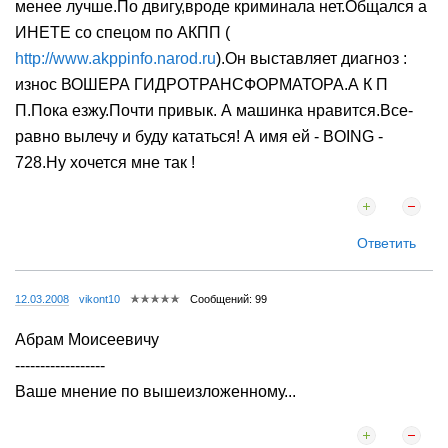
менее лучше.По двигу,вроде криминала нет.Общался а
ИНЕТЕ со спецом по АКПП (
http://www.akppinfo.narod.ru
).Он выставляет диагноз :
износ ВОШЕРА ГИДРОТРАНСФОРМАТОРА.А К П
П.Пока езжу.Почти привык. А машинка нравится.Все-
равно вылечу и буду кататься! А имя ей - BOING -
728.Ну хочется мне так !
Ответить
12.03.2008
vikont10
Сообщений: 99
Абрам Моисеевичу
------------------
Ваше мнение по вышеизложенному...