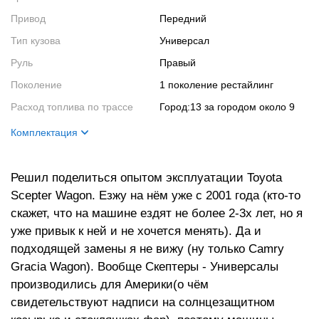
Привод
Передний
Тип кузова
Универсал
Руль
Правый
Поколение
1 поколение рестайлинг
Расход топлива по трассе
город:13 за городом около 9
Комплектация
Цвет кузова
Тёмно синий
Решил поделиться опытом эксплуатации Toyota
Цвет салона
Серый
Scepter Wagon. Езжу на нём уже с 2001 года (кто-то
Салон
Super saloon
скажет, что на машине ездят не более 2-3х лет, но я
Кузов
Две метлы, встроенные в блоки
уже привык к ней и не хочется менять). Да и
фар противотуманки
подходящей замены я не вижу (ну только Camry
Двигатель
4 цилиндра, 4 клапона на
Gracia Wagon). Вообще Скептеры - Универсалы
цилиндр, 140 лошадей,
производились для Америки(о чём
инжектор.
свидетельствуют надписи на солнцезащитном