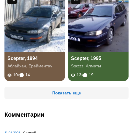
Scepter, 1994
Scepter, 1995
Аблайхан
,
Ерейментау
Stazzz
,
Алматы
10к
14
13к
19
Показать еще
Комментарии
11.01.2008
Славик5