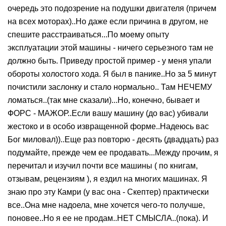
очередь это подозрение на подушки двигателя (причем
на всех моторах)..Но даже если причина в другом, не
спешите расстраиваться...По моему опыту
эксплуатации этой машины - ничего серьезного там не
должно быть. Приведу простой пример - у меня упали
обороты холостого хода. Я был в панике..Но за 5 минут
почистили заслонку и стало нормально.. Там НЕЧЕМУ
ломаться..(так мне сказали)...Но, конечно, бывает и
ФОРС - МАЖОР..Если вашу машину (до вас) убивали
жестоко и в особо извращенной форме..Надеюсь вас
Бог миловал))..Еще раз повторю - десять (двадцать) раз
подумайте, прежде чем ее продавать...Между прочим, я
перечитал и изучил почти все машины ( по книгам,
отзывам, рецензиям ), я ездил на многих машинах. Я
знаю про эту Камри (у вас она - Скептер) практически
все..Она мне надоела, мне хочется чего-то получше,
поновее..Но я ее не продам..НЕТ СМЫСЛА..(пока). И