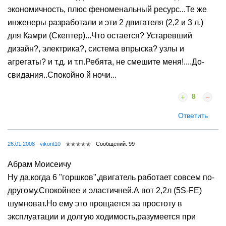
экономичность, плюс феноменальный ресурс...Те же
инженеры разработали и эти 2 двигателя (2,2 и 3 л.)
для Камри (Скептер)...Что остается? Устаревший
дизайн?, электрика?, система впрыска? узлы и
агрегаты? и т.д. и т.п.Ребята, не смешите меня!....До-
свидания..Спокойно й ночи...
8
Ответить
26.01.2008
vikont10
Сообщений: 99
Абрам Моисеичу
Ну да,когда 6 "горшков",двигатель работает совсем по-
другому.Спокойнее и эластичней.А вот 2,2л (5S-FE)
шумноват.Но ему это прощается за простоту в
эксплуатации и долгую ходимость,разумеется при