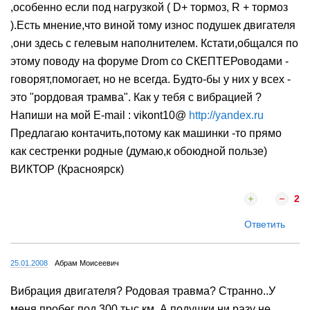
,особенно если под нагрузкой ( D+ тормоз, R + тормоз
).Есть мнение,что виной тому износ подушек двигателя
,они здесь с гелевым наполнителем. Кстати,общался по
этому поводу на форуме Drom со СКЕПТЕРоводами -
говорят,помогает, но не всегда. Будто-бы у них у всех -
это "рордовая трамва". Как у тебя с вибрацией ?
Напиши на мой E-mail : vikont10@
http://yandex.ru
Предлагаю контачить,потому как машинки -то прямо
как сестренки родные (думаю,к обоюдной пользе)
ВИКТОР (Красноярск)
2
Ответить
25.01.2008
Абрам Моисеевич
Вибрация двигателя? Родовая травма? Странно..У
меня пробег под 300 тыс.км. А подушки ни разу не