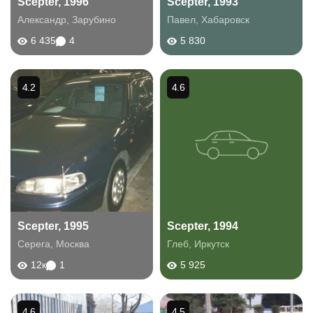
Scepter, 1996
Scepter, 1993
Александр
,
Зарубино
Павел
,
Хабаровск
6 435
4
5 830
4.2
4.6
Scepter, 1995
Scepter, 1994
Серега
,
Москва
Глеб
,
Иркутск
12к
1
5 925
4.6
4.5