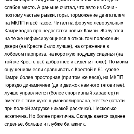
слабое место. А раньше считал, что авто из Сочи -
поэтому частые рывки, горы, торможение двигателем
на МКПП и всё такое. Читал на форуме леворульных
Камриводов про недостатки новых Камри. Жалуются
на те же нефиксирующиеся в открытом положении
двери (на Кресте было лучше), на отражение в
лобовом парприза, на короткую подушку сиденья (на
той же Кресте всё добротнее и сиденья тоже). По моим
ощущениям если сравнивать с Крестой в 81 кузове
Камри более просторная (при том же весе), на МКПП
гораздо динамичнее (да и движок намного тяговитее),
лучше управляется (более спортивный характер) и
вместе с этим хуже шумоизолирована, жёстче (кстати
при полной загрузке никакой раскачки). Несколько
аскетична. Но более практична. Складывается заднее
сиденье, больше и глубже багажник.