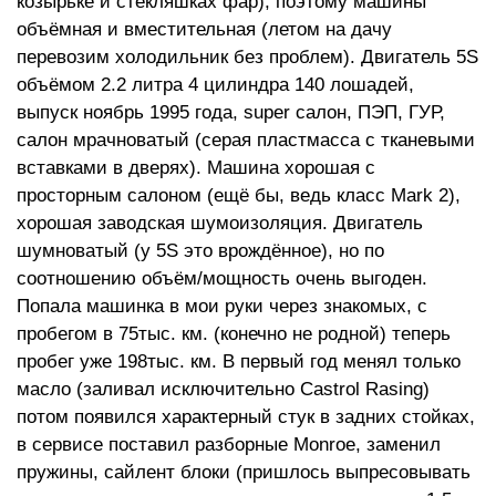
козырьке и стекляшках фар), поэтому машины
объёмная и вместительная (летом на дачу
перевозим холодильник без проблем). Двигатель 5S
объёмом 2.2 литра 4 цилиндра 140 лошадей,
выпуск ноябрь 1995 года, super салон, ПЭП, ГУР,
салон мрачноватый (серая пластмасса с тканевыми
вставками в дверях). Машина хорошая с
просторным салоном (ещё бы, ведь класс Mark 2),
хорошая заводская шумоизоляция. Двигатель
шумноватый (у 5S это врождённое), но по
соотношению объём/мощность очень выгоден.
Попала машинка в мои руки через знакомых, с
пробегом в 75тыс. км. (конечно не родной) теперь
пробег уже 198тыс. км. В первый год менял только
масло (заливал исключительно Castrol Rasing)
потом появился характерный стук в задних стойках,
в сервисе поставил разборные Monroe, заменил
пружины, сайлент блоки (пришлось выпресовывать