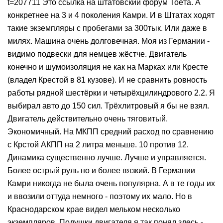
t=207711 Это ссылка на штатовский форум Тоёта. А
конкретнее на 3 и 4 поколения Камри. И в Штатах ходят
такие экземпляры с пробегами за 300тык. Или даже в
милях. Машина очень долговечная. Моя из Германии -
видимо подвески для немцев жёстче. Двигатель
конечно и шумоизоляция не как на Марках или Кресте
(владел Крестой в 81 кузове). И не сравнить ровность
работы рядной шестёрки и четырёхцилиндрового 2.2. Я
выбирал авто до 150 сил. Трёхлитровый я бы не взял.
Двигатель действительно очень тяговитый.
Экономичный. На МКПП средний расход по сравнению
с Крстой АКПП на 2 литра меньше. 10 против 12.
Динамика существенно лучше. Лучше и управляется.
Более острый руль но и более вязкий. В Германии
Камри никогда не была очень популярна. А в те годы их
и ввозили оттуда немного - поэтому их мало. Но в
Краснодарском крае видел мельком несколько
экземпляров. Подушки двигателя я так понял здесь -