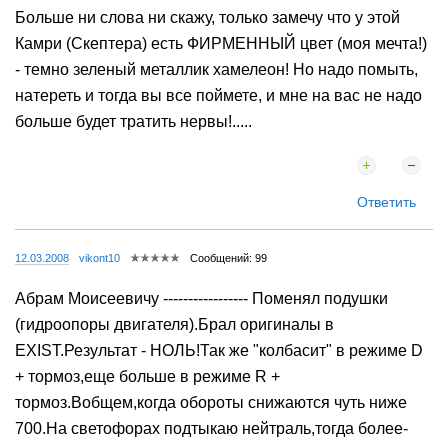
Больше ни слова ни скажу, только замечу что у этой
Камри (Скептера) есть ФИРМЕННЫЙ цвет (моя мечта!)
- темно зеленый металлик хамелеон! Но надо помыть,
натереть и тогда вы все поймете, и мне на вас не надо
больше будет тратить нервы!.....
Ответить
12.03.2008
vikont10
Сообщений: 99
Абрам Моисеевичу ----------------- Поменял подушки
(гидроопоры двигателя).Брал оригиналы в
EXIST.Результат - НОЛЬ!Так же "колбасит" в режиме D
+ тормоз,еще больше в режиме R +
тормоз.Вобщем,когда обороты снижаются чуть ниже
700.На светофорах подтыкаю нейтраль,тогда более-