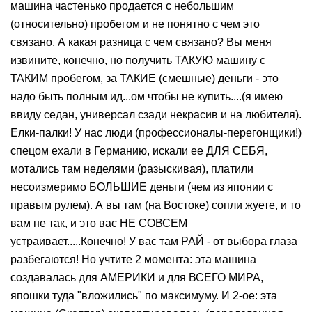
машина частенько продается с небольшим
(относительно) пробегом и не понятно с чем это
связано. А какая разница с чем связано? Вы меня
извините, конечно, но получить ТАКУЮ машину с
ТАКИМ пробегом, за ТАКИЕ (смешные) деньги - это
надо быть полным ид...ом чтобы не купить....(я имею
ввиду седан, универсал сзади некрасив и на любителя).
Елки-палки! У нас люди (профессионалы-перегонщики!)
спецом ехали в Германию, искали ее ДЛЯ СЕБЯ,
мотались там неделями (разыскивая), платили
несоизмеримо БОЛЬШИЕ деньги (чем из японии с
правым рулем). А вы там (на Востоке) сопли жуете, и то
вам не так, и это вас НЕ СОВСЕМ
устраивает.....Конечно! У вас там РАЙ - от выбора глаза
разбегаются! Но учтите 2 момента: эта машина
создавалась для АМЕРИКИ и для ВСЕГО МИРА,
япошки туда "вложились" по максимуму. И 2-ое: эта