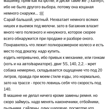
машинку, прям как на фотке, и диски такие же :) хапнул,
ибо не было другого выбора. потому она коцаная
немного снаружи... :(((
Сарай бальшой, уютный. Нехватает немного всяких
нишек и выемок под мелочи. зато в багажник влазит
много чего полезного и ненужного, которое скорее
всего обнаружится при продаже и разборе оного.
Понравилось что лежит полноразмерное колесо и есть
место под докатку. надо купить.
ездить непривычно, ибо привык к механике, или гонкам
(хоть и на авто/вариаторе). двиг 5S, 140, 2,2. - жрет
собака немеряно, складывается ощущение что под 20
литров, правда при моем стиле езды, это нормально,
зато на трассе - просто ловишь себя что скорость под
140.
В машине не делал ничего кроме замены ремня. но
скоро займусь. надо менять наконечники, отбойники,
пыльники, сайлены, одну шаровую, посмотрю что