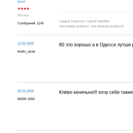
drool
Москва
гордый водитель старой помойки
Сообщений: 1145
Чем ближе асфальт, тем меньше выбор:)©
12.09.2008
80 это хорошо а в Одессе лутше 
feniks_taras
28.09.2008
Клёво конечьно!!! хочу себе таки
MARK 2000