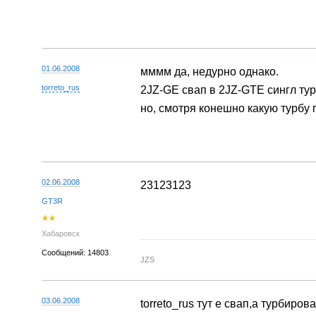
01.06.2008
мммм да, недурно однако.
torreto_rus
2JZ-GE свап в 2JZ-GTE сингл тур
но, смотря конешно какую турбу
02.06.2008
23123123
GT3R
Хабаровск
Сообщений: 14803
JZS
03.06.2008
torreto_rus тут е свап,а турбиро