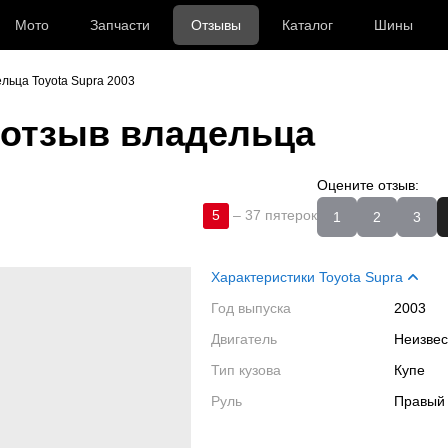
Мото
Запчасти
Отзывы
Каталог
Шины
льца Toyota Supra 2003
отзыв владельца
Оцените отзыв:
5
–
37 пятерок
1
2
3
Характеристики Toyota Supra
Год выпуска
2003
Двигатель
Неизве
Тип кузова
Купе
Руль
Правый