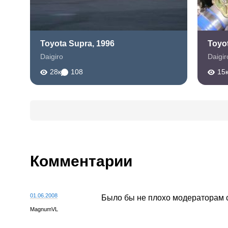
Toyota Supra, 1996
Toyo
Daigiro
Daigir
28к
108
15
Комментарии
01.06.2008
Было бы не плохо модераторам с
MagnumVL