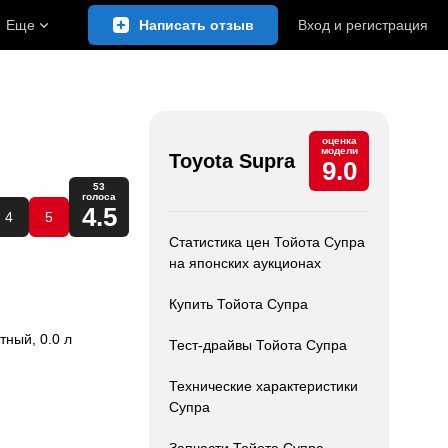
Еще
Написать отзыв
Вход
и
регистрация
оценка
модели
Toyota Supra
9.0
53
голоса
4.5
4
5
Статистика цен Тойота Супра
на японских аукционах
Купить Тойота Супра
стный, 0.0 л
Тест-драйвы Тойота Супра
Технические характеристики
Супра