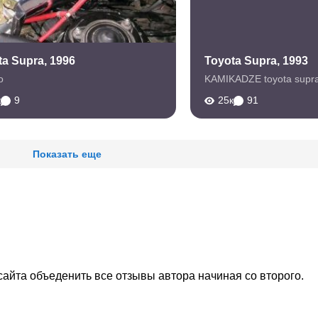
ta Supra, 1996
Toyota Supra, 1993
o
KAMIKADZE toyota supr
к
9
25к
91
Показать еще
айта объеденить все отзывы автора начиная со второго.