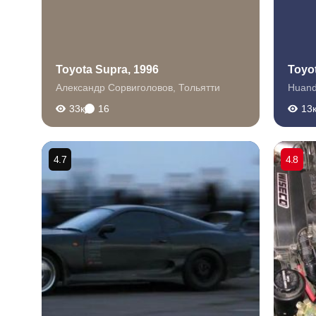
Toyota Supra, 1996
Toyo
Александр Сорвиголовов
,
Тольятти
Huand
33к
16
13
4.7
4.8