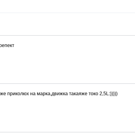
репект
еже приколюх на марка,движка такаяже токо 2,5L:)))))