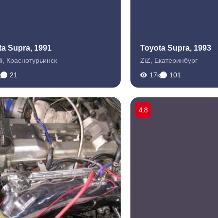
ta Supra, 1991
Toyota Supra, 1993
i
,
Краснотурьинск
ZiZ
,
Екатеринбург
к
21
17к
101
4.8