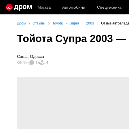
Автомобили
Спецтехника
Москва
Дром
Отзывы
Toyota
Supra
2003
Отзыв автовладе
Тойота Супра 2003
— 
Саша
,
Одесса
15к
15
4