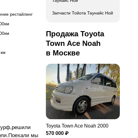
Таунайс Ной
Запчасти Тойота Таунайс Ной
ление рестайлинг
100км
Продажа Toyota
100км
Town Ace Noah
в Москве
 км
Toyota Town Ace Noah 2000
 Сурф,решили
570 000 ₽
лели.Поехали мы