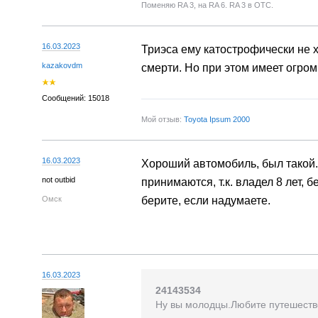
Поменяю RA 3, на RA 6. RA 3 в ОТС.
16.03.2023
Триэса ему катострофически не 
kazakovdm
смерти. Но при этом имеет огром
Сообщений: 15018
Мой отзыв:
Toyota Ipsum 2000
16.03.2023
Хороший автомобиль, был такой. 
not outbid
принимаются, т.к. владел 8 лет, 
Омск
берите, если надумаете.
16.03.2023
24143534
Ну вы молодцы.Любите путешество