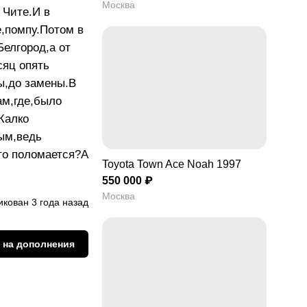
Москва
 Чите.И в
,помпу.Потом в
Белгород,а от
сяц опять
ы,до замены.В
ам,где,было
Жалко
ным,ведь
 то поломается?А
Toyota Town Ace Noah 1997
550 000 ₽
Москва
кован 3 года назад
 на дополнения