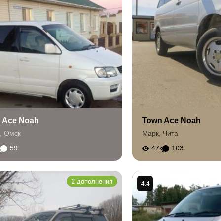
 Ace Noah
Town Ace Noah
,
Омск
Марк
,
Чита
к
59
47к
103
2 дополнения
4.4