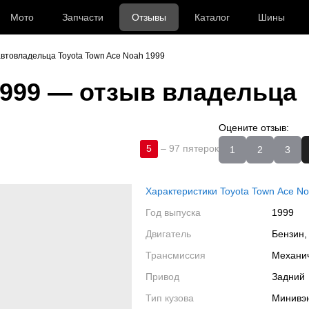
Мото
Запчасти
Отзывы
Каталог
Шины
втовладельца Toyota Town Ace Noah 1999
1999
— отзыв владельца
Оцените отзыв:
5
–
97 пятерок
1
2
3
Характеристики Toyota Town Ace N
Год выпуска
1999
Двигатель
Бензин,
Трансмиссия
Механи
Привод
Задний
Тип кузова
Минивэ