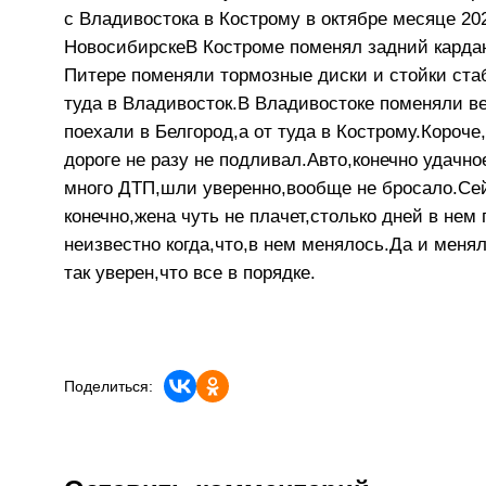
с Владивостока в Кострому в октябре месяце 202
НовосибирскеВ Костроме поменял задний кардан
Питере поменяли тормозные диски и стойки стаб
туда в Владивосток.В Владивостоке поменяли в
поехали в Белгород,а от туда в Кострому.Короч
дороге не разу не подливал.Авто,конечно удачно
много ДТП,шли уверенно,вообще не бросало.Сей
конечно,жена чуть не плачет,столько дней в не
неизвестно когда,что,в нем менялось.Да и меня
так уверен,что все в порядке.
Поделиться: