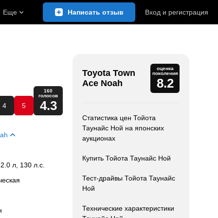
Еще
Написать отзыв
Вход
и
регистрация
оценка
Toyota Town
поколения
8.2
Ace Noah
160
голосов
4.3
4
5
Статистика цен Тойота
Таунайс Ной на японских
oah
аукционах
Купить Тойота Таунайс Ной
 2.0 л, 130 л.с.
Тест-драйвы Тойота Таунайс
ческая
Ной
Технические характеристики
н