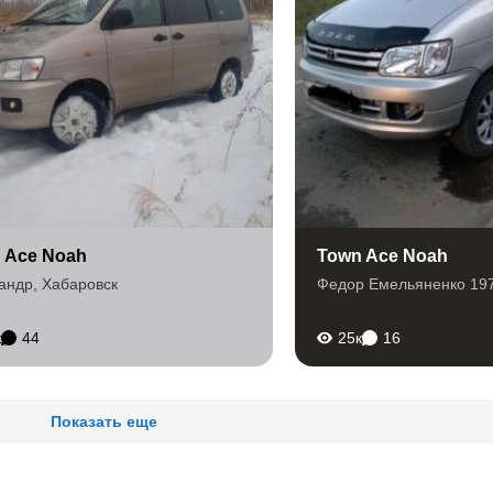
 Ace Noah
Town Ace Noah
андр
,
Хабаровск
Федор Емельяненко 19
к
44
25к
16
Показать еще