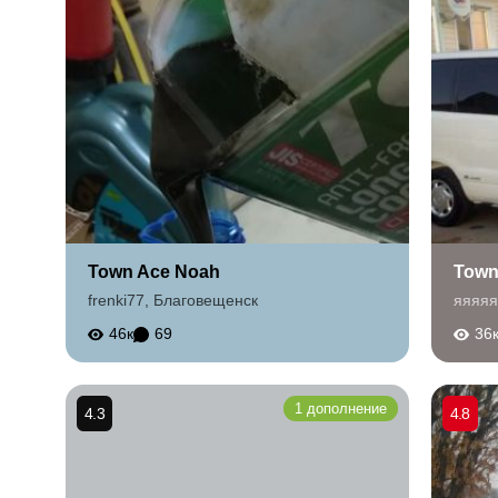
Town Ace Noah
Town
frenki77
,
Благовещенск
яяяяя
46к
69
36
1 дополнение
4.3
4.8