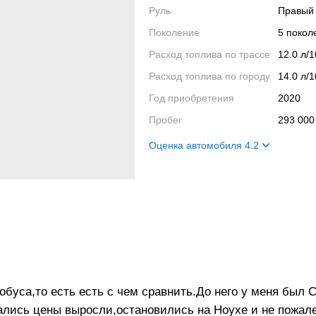
Руль
Правый
Поколение
5 поко
Расход топлива по трассе
12.0 л/
Расход топлива по городу
14.0 л/
Год приобретения
2020
Пробег
293 000
Оценка автомобиля 4.2
Внешний вид
4
Салон
4
Двигатель
5
Ходовые качества
4
втобуса,то есть есть с чем сравнить.До него у меня был
рались цены выросли,остановились на Ноухе и не пожа