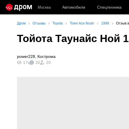
Автомобили
Спецтехника
Москва
Дром
Отзывы
Toyota
Town Ace Noah
1999
Отзыв а
Тойота Таунайс Ной 
power228
,
Кострома
17к
20
20