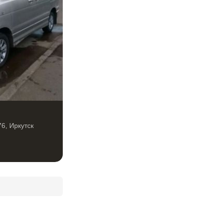
76
,
Иркутск