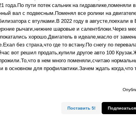
1 года.По пути потек сальник на гидравлике,поменяли в
ный вал с подвесным.Поменял все ролики на двигателе
илизатора с втулками.В 2022 году в августе,поехали в 
ерхние рычаги,нижние шаровые и салентблоки.Через ме
е,покатались хорошо.Двигатель в идеале,масло от замен
е.Ехал без страха,что где то встану.По снегу по перевал
час вот решил продать,купили другое авто 100 Крузак.
м прожили.То,что в нем много поменяли,считаю нормаль
ли в основном для профилактики.Зачем ждать когда,что
Опубли
Поставить 5!
Подписаться