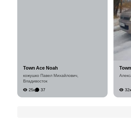
Town Ace Noah
Town
кожушко Павел Михайлович
,
Алекс
Владивосток
25к
37
32