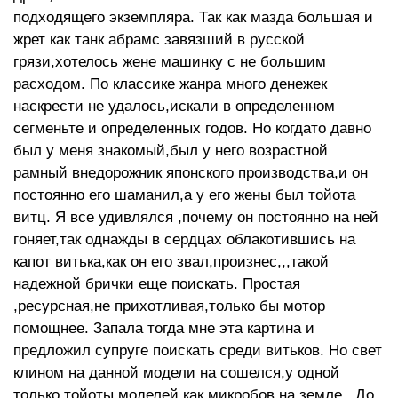
подходящего экземпляра. Так как мазда большая и
жрет как танк абрамс завязший в русской
грязи,хотелось жене машинку с не большим
расходом. По классике жанра много денежек
наскрести не удалось,искали в определенном
сегменьте и определенных годов. Но когдато давно
был у меня знакомый,был у него возрастной
рамный внедорожник японского производства,и он
постоянно его шаманил,а у его жены был тойота
витц. Я все удивлялся ,почему он постоянно на ней
гоняет,так однажды в сердцах облакотившись на
капот витька,как он его звал,произнес,,,такой
надежной брички еще поискать. Простая
,ресурсная,не прихотливая,только бы мотор
помощнее. Запала тогда мне эта картина и
предложил супруге поискать среди витьков. Но свет
клином на данной модели на сошелся,у одной
только тойоты моделей как микробов на земле. До