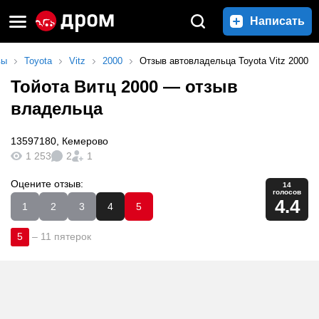
Написать
вы
Toyota
Vitz
2000
Отзыв автовладельца Toyota Vitz 2000
Тойота Витц 2000
— отзыв
владельца
13597180
,
Кемерово
1 253
2
1
Оцените отзыв:
14
голосов
4.4
1
2
3
4
5
5
–
11 пятерок