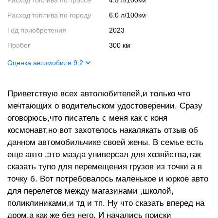
Расход топлива по трассе
4.5 л/100км
Расход топлива по городу
6.0 л/100км
Год приобретения
2023
Пробег
300 км
Оценка автомобиля 9.2
Внешний вид
9
Приветствую всех автолюбителей,и только что
Салон
9
мечтающих о водительском удостоверении. Сразу
Двигатель
9
оговорюсь,что писатель с меня как с коня
Ходовые качества
10
космонавт,но вот захотелось накалякать отзыв об
данном автомобильчике своей жены. В семье есть
еще авто ,это мазда универсал для хозяйства,так
сказать тупо для перемещения грузов из точки а в
точку б. Вот потребовалось маленькое и юркое авто
для перелетов между магазинами ,школой,
поликлиниками,и тд и тп. Ну что сказать вперед на
дром,а как же без него. И начались поиски