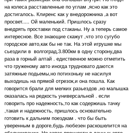
на колеса расставленные по углам ,ясно как это
достигалось. Клиренс как у внедорожника ,а вот
просвет..... Ой маленький. Пришлось сразу
внедрять проставки под стаканы. Ну а теперь самое
интересное. Все знающие скажут ,что это сугубо
городское авто,как бы не так. На этой игрушке мы
сьездили в волгоград,3.800км в одну сторону,два
раза в горный алтай . едиственное можно отметить
что груженому авто иногда трудновато даются
затяжные подьемы,но потихоньку не насилуя
выходишь на прямой отрезок,и она пошла. Как
говорится брали для мелких разьездов ,но малышка
оказалась на редкость универсальной . если
говорить про надежность,то как содержишь тачку
,такая и надежность, пришлось основательно
готовить к дальним поездкам . что бы быть
уверенным в дороге,будь любезен раскошелится на