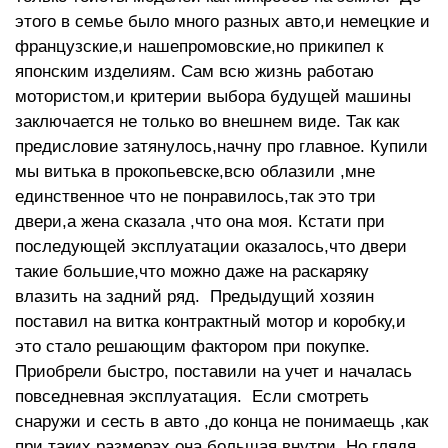
этого в семье было много разных авто,и немецкие и
французские,и нашепромовские,но прикипел к
японским изделиям. Сам всю жизнь работаю
мотористом,и критерии выбора будущей машины
заключается не только во внешнем виде. Так как
предисловие затянулось,начну про главное. Купили
мы витька в прокопьевске,всю облазили ,мне
единственное что не понравилось,так это три
двери,а жена сказала ,что она моя. Кстати при
последующей эксплуатации оказалось,что двери
такие большие,что можно даже на раскаряку
влазить на задний ряд. Предыдущий хозяин
поставил на витка контрактный мотор и коробку,и
это стало решающим фактором при покупке.
Приобрели быстро, поставили на учет и началась
повседневная эксплуатация. Если смотреть
снаружи и сесть в авто ,до конца не понимаещь ,как
при таких размерах она большая внутри. Но глядя