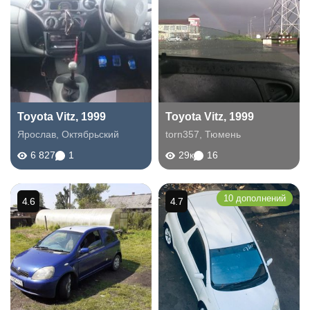
Toyota Vitz, 1999
Toyota Vitz, 1999
Ярослав
,
Октябрьский
torn357
,
Тюмень
6 827
1
29к
16
10 дополнений
4.6
4.7