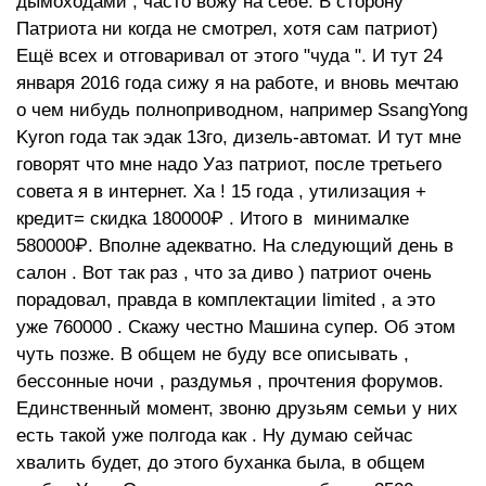
дымоходами , часто вожу на себе. В сторону
Патриота ни когда не смотрел, хотя сам патриот)
Ещё всех и отговаривал от этого "чуда ". И тут 24
января 2016 года сижу я на работе, и вновь мечтаю
о чем нибудь полноприводном, например SsangYong
Kyron года так эдак 13го, дизель-автомат. И тут мне
говорят что мне надо Уаз патриот, после третьего
совета я в интернет. Ха ! 15 года , утилизация +
кредит= скидка 180000₽ . Итого в минималке
580000₽. Вполне адекватно. На следующий день в
салон . Вот так раз , что за диво ) патриот очень
порадовал, правда в комплектации limited , а это
уже 760000 . Скажу честно Машина супер. Об этом
чуть позже. В общем не буду все описывать ,
бессонные ночи , раздумья , прочтения форумов.
Единственный момент, звоню друзьям семьи у них
есть такой уже полгода как . Ну думаю сейчас
хвалить будет, до этого буханка была, в общем