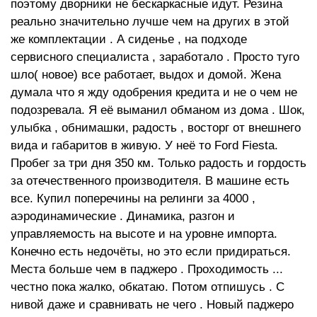
поэтому дворники не бескаркасные идут. Резина
реально значительно лучше чем на других в этой
же комплектации . А сиденье , на подходе
сервисного специалиста , заработало . Просто туго
шло( новое) все работает, выдох и домой. Жена
думала что я жду одобрения кредита и не о чем не
подозревала. Я её выманил обманом из дома . Шок,
улыбка , обнимашки, радость , восторг от внешнего
вида и габаритов в живую. У неё то Ford Fiesta.
Пробег за три дня 350 км. Только радость и гордость
за отечественного производителя. В машине есть
все. Купил поперечины на релинги за 4000 ,
аэродинамические . Динамика, разгон и
управляемость на высоте и на уровне импорта.
Конечно есть недочёты, но это если придираться.
Места больше чем в паджеро . Проходимость ...
честно пока жалко, обкатаю. Потом отпишусь . С
нивой даже и сравнивать не чего . Новый паджеро