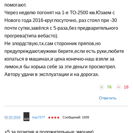
помогают.
Через неделю погонят на 1-е ТО-2500 км.Юзаем с
Нового года 2016-круглосуточно, раз стоял при -30
почти сутки,завёлся с 5-раза,без предварительного
прогрева(типа вебасто).
Не злордствую,т.к.сам сторонник пряпов,но
предупреждают,мужики берите,если есть руки,любите
копаться в машинах,и цена конечно-наш взяли за
лимон,я бы хорька себе за эти деньги просмотрел.
Автору удачи в эксплуатации и на дорогах.
76
18
Ответить
02.02.2016
kas7277
Сообщений: 1939
+5 за позитив и положительные эмоции)