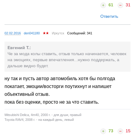
61
31
Ответить
02.02.2016
den041180
Иркутск
Сообщений: 341
Евгений Т.:
Че за мода колы ставить, отзыв только начинается, человек
на эмоциях, первые впечатления...нужно поддержать, а
дальше видно будет.
ну так и пусть автор автомобиль хотя бы полгода
покатает, эмоции/восторги поутихнут и напишет
объективный отзыв.
пока без оценки, просто не за что ставить.
Mitsubishi Delica, 4m40, 2000 г. - для души, правый
Toyota RAV4, 2008 г. - на каждый день, левый
73
15