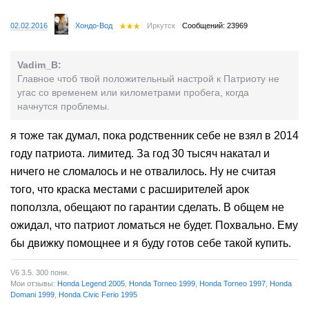
02.02.2016
Хондо-Вод
Иркутск
Сообщений: 23969
Vadim_B:
Главное чтоб твой положительный настрой к Патриоту не
угас со временем или километрами пробега, когда
начнутся проблемы.
я тоже так думал, пока родственник себе не взял в 2014
году патриота. лимитед. За год 30 тысяч накатал и
ничего не сломалось и не отвалилось. Ну не считая
того, что краска местами с расширителей арок
поползла, обещают по гарантии сделать. В общем не
ожидал, что патриот ломаться не будет. Похвально. Ему
бы движку помощнее и я буду готов себе такой купить.
V6 3.5. 300 пони.
Мои отзывы:
Honda Legend 2005
,
Honda Torneo 1999
,
Honda Torneo 1997
,
Honda
Domani 1999
,
Honda Civic Ferio 1995