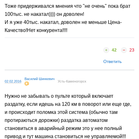
ломаться не будет. Похвально. Ему бы движку помощнее и
Тоже придерживался мнения что "не очень" пока брат
я буду готов себе такой купить.
100тыс. не накатал)))) он доволен!
И я уже 40тыс. накатал, доволен не меньше Цена-
Качество!Нет конкурента!!!!
42
23
Ответить
Василий Шинкевич
02.02.2016
Усть-Каменогорск
Нужно не забывать о пульте который включает
раздатку, если идешь на 120 км в поворот или еще где,
и происходит поломка этой система (обычно там
протираються дорожки) раздатка автоматом
становиться в аварийный режим это у нее полный
привод и тут машина становиться не управляемой!!!