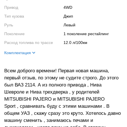
Привод
4WD
Тип кузова
Джип
Руль
Левый
Поколение
1 поколение рестайлинг
Расход топлива по трассе
12.0 л/100км
Комплектация
Название
Limited
Всем доброго времени! Первая новая машина,
Салон
Мультимедиа
первый отзыв, по этому не судите строго. До этого
Кузов
Рейлинги
был ВАЗ 2114. А из полного привода , Нива
Двигатель
127
Шевроле и Нива трехдверка , у родителей
MITSUBISHI PAJERO и MITSUBISHI PAJERO
Sport , сравнивать буду с этими машинами . В
общем УАЗ , скажу сразу это круто. Хотелось давно
машину сменить , занимаюсь печами и