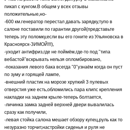
пикап с кунгом.В общем у всех отзывы
положительные,но-
-600 км.генератор перестал давать зарядку,тупо в
салоне поставили по гарантии другой(представьте
теперь эту поломку,если вы его гоните из Ульяновска в
Красноярск-ЗИМОЙ!!!),
-уходит антифриз,где не поймём,где-то под "типа
вебастой"вскрывать нельзя опломбировано,
-показания левого бака всегда "0"узнаём когда он пуст
по зуму и горящей лампе,
-внешний пластик на морозе хрупкий 3 пулевых
отверстия уже есть,обломились пара клипс крепления
накладки на заднем крыле-теперь болтается,
-личинка замка задней верхней двери вывалилась
сразу как получили,
-левая стойка салона мешает обзору купец,руль как то
незуразно торчит,настройки сиденья и руля не