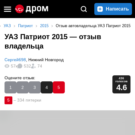
Написать
УАЗ
Патриот
2015
Отзыв автовладельца УАЗ Патриот 2015
УАЗ Патриот 2015
— отзыв
владельца
Сергей698
,
Нижний Новгород
57к
532
74
Оцените отзыв:
436
голосов
4.6
1
2
3
4
5
5
–
334 пятерки