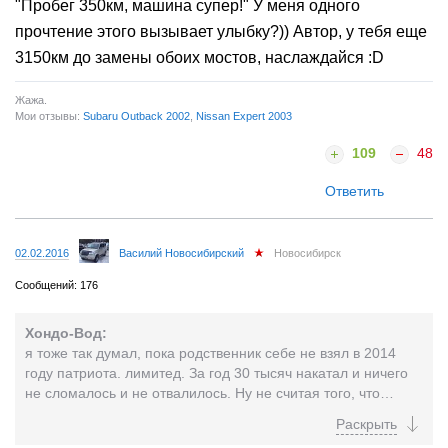
"Пробег 350км, машина супер!" У меня одного
прочтение этого вызывает улыбку?)) Автор, у тебя еще
3150км до замены обоих мостов, наслаждайся :D
Жажа.
Мои отзывы:
Subaru Outback 2002
,
Nissan Expert 2003
109
48
Ответить
02.02.2016
Василий Новосибирский
Новосибирск
Сообщений: 176
Хондо-Вод:
я тоже так думал, пока родственник себе не взял в 2014
году патриота. лимитед. За год 30 тысяч накатал и ничего
не сломалось и не отвалилось. Ну не считая того, что
краска местами с расширителей арок поползла, обещают
по гарантии сделать. В общем не ожидал, что патриот