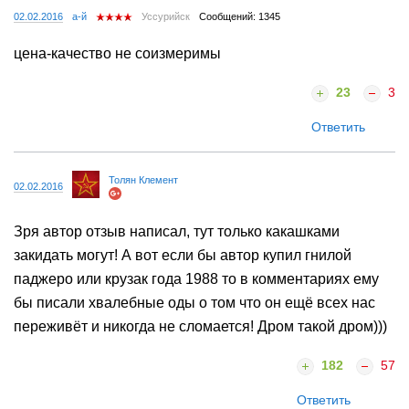
02.02.2016
а-й
Уссурийск
Сообщений: 1345
цена-качество не соизмеримы
23
3
Ответить
Толян Клемент
02.02.2016
Зря автор отзыв написал, тут только какашками
закидать могут! А вот если бы автор купил гнилой
паджеро или крузак года 1988 то в комментариях ему
бы писали хвалебные оды о том что он ещё всех нас
переживёт и никогда не сломается! Дром такой дром)))
182
57
Ответить