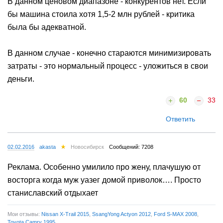
В данном ценовом диапазоне - конкурентов нет. Если
бы машина стоила хотя 1,5-2 млн рублей - критика
была бы адекватной.
В данном случае - конечно стараются минимизировать
затраты - это нормальный процесс - уложиться в свои
деньги.
60
33
Ответить
02.02.2016
akasta
Новосибирск
Сообщений: 7208
Реклама. Особенно умилило про жену, плачушую от
восторга когда муж уазег домой приволок…. Просто
станиславский отдыхает
Мои отзывы:
Nissan X-Trail 2015
,
SsangYong Actyon 2012
,
Ford S-MAX 2008
,
Toyota Camry 1995