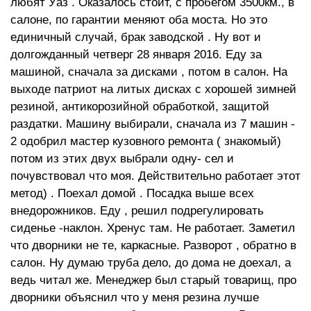
любят Уаз . Оказалось стоит, с пробегом 3500км., в
салоне, по гарантии меняют оба моста. Но это
единичный случай, брак заводской . Ну вот и
долгожданный четверг 28 января 2016. Еду за
машиной, сначала за дисками , потом в салон. На
выходе патриот на литых дисках с хорошей зимней
резиной, антикорозийной обработкой, защитой
раздатки. Машину выбирали, сначала из 7 машин -
2 одобрил мастер кузовного ремонта ( знакомый)
потом из этих двух выбрали одну- сел и
почувствовал что моя. Действительно работает этот
метод) . Поехал домой . Посадка выше всех
внедорожников. Еду , решил подрегулировать
сиденье -наклон. Хренус там. Не работает. Заметил
что дворники не те, каркасные. Разворот , обратно в
салон. Ну думаю труба дело, до дома не доехал, а
ведь читал же. Менеджер был старый товарищ, про
дворники объяснил что у меня резина лучше