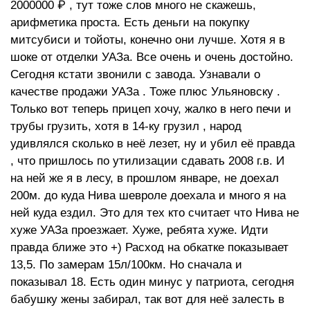
2000000 ₽ , тут тоже слов много не скажешь,
арифметика проста. Есть деньги на покупку
митсубиси и тойоты, конечно они лучше. Хотя я в
шоке от отделки УАЗа. Все очень и очень достойно.
Сегодня кстати звонили с завода. Узнавали о
качестве продажи УАЗа . Тоже плюс Ульяновску .
Только вот теперь прицеп хочу, жалко в него печи и
трубы грузить, хотя в 14-ку грузил , народ
удивлялся сколько в неё лезет, ну и убил её правда
, что пришлось по утилизации сдавать 2008 г.в. И
на ней же я в лесу, в прошлом январе, не доехал
200м. до куда Нива шевроле доехала и много я на
ней куда ездил. Это для тех кто считает что Нива не
хуже УАЗа проезжает. Хуже, ребята хуже. Идти
правда ближе это +) Расход на обкатке показывает
13,5. По замерам 15л/100км. Но сначала и
показывал 18. Есть один минус у патриота, сегодня
бабушку жены забирал, так вот для неё залесть в