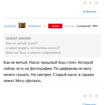
1
Ответить
21.04.2021
medvedvvv
автор
Вологда
Сообщений: 7855
GHOST DRIVER
Бак не мятый снизу?
а какая модель моторчика насоса?
(Бош не Бош, с какими циферками)
Бак не мятый. Насос прошлый бош стоял. Который
сейчас есть на фотографии. По циферкам не могу
ничего сказать. Не смотрел. Старый насос в гараже
лежит. Могу сфоткать.
1
Ответить