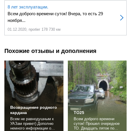
8 лет эксплуатации.
Всем доброго времени суток! Вчера, то есть 29
ноября...
01.12.2020, пробег 178 730 км
Похожие отзывы и дополнения
Возвращение родного
кардана
ТО25
Всем не равнодушным к
Всем доброго времени
УАЗам привет) Дополню
суток! Прошел очередное
немного информации о
ТО. Двадцать пятое по