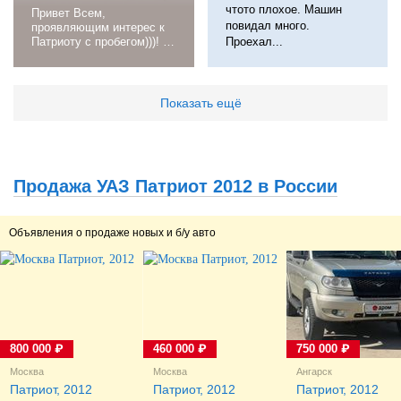
чтото плохое. Машин
Привет Всем,
повидал много.
проявляющим интерес к
Патриоту с пробегом)))! С
Проехал...
места в карьер, начну
повествования о своей
эксплуатации никого не
оставляющим
Показать ещё
равнодушным
отечественном чуде
техники))). После покупки
перебрали в сервисе
подвеску , под тянули
Продажа УАЗ Патриот 2012 в России
протянули все , поменяли
крышку заднего моста ...
Объявления о продаже новых и б/у авто
800 000 ₽
460 000 ₽
750 000 ₽
Москва
Москва
Ангарск
Патриот, 2012
Патриот, 2012
Патриот, 2012