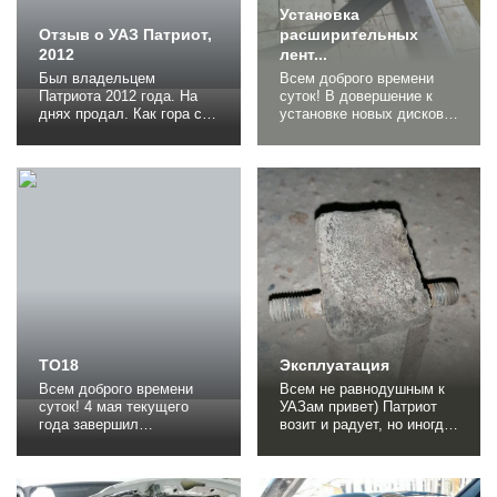
Установка
Отзыв о УАЗ Патриот,
расширительных
2012
лент...
Был владельцем
Всем доброго времени
Патриота 2012 года. На
суток! В довершение к
днях продал. Как гора с
установке новых дисков с
плеч. UPD. Сразу
вылетом 0 пришлось
оговорюсь, что цель
покупать и устанавливать
данного отзыва это не
расширительные ленты
поливание говном
шириной 5 см. Грязь
Патриота. Постарался
очень быстро
просто описать косяки, с
забрызгивала бока. Да и
которыми столкнулся за
камни отшлифовали бы
время владения.
мне все двери. Встали
Достался он мне
ленты очень даже не
практически новым в
плохо. Сначала
начале 2013 по
прикрутили ленты
наследству, сам...
целиком во...
ТО18
Эксплуатация
Всем доброго времени
Всем не равнодушным к
суток! 4 мая текущего
УАЗам привет) Патриот
года завершил
возит и радует, но иногда
мероприятия
обращает на себя
посвящённые
внимание) Итак, появился
техническому
громкий звук во время
обслуживанию под
работы двигателя и запах