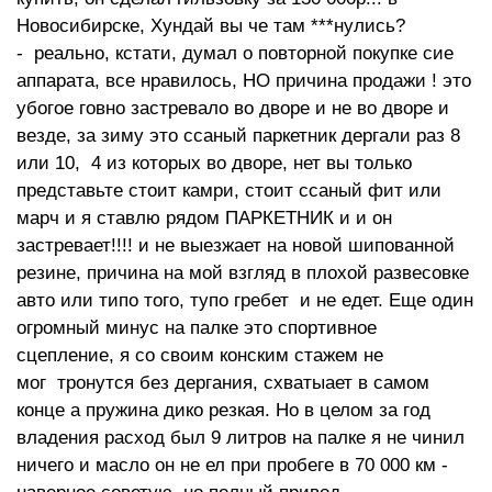
Новосибирске, Хундай вы че там ***нулись?
- реально, кстати, думал о повторной покупке сие
аппарата, все нравилось, НО причина продажи ! это
убогое говно застревало во дворе и не во дворе и
везде, за зиму это ссаный паркетник дергали раз 8
или 10, 4 из которых во дворе, нет вы только
представьте стоит камри, стоит ссаный фит или
марч и я ставлю рядом ПАРКЕТНИК и и он
застревает!!!! и не выезжает на новой шипованной
резине, причина на мой взгляд в плохой развесовке
авто или типо того, тупо гребет и не едет. Еще один
огромный минус на палке это спортивное
сцепление, я со своим конским стажем не
мог тронутся без дергания, схватыает в самом
конце а пружина дико резкая. Но в целом за год
владения расход был 9 литров на палке я не чинил
ничего и масло он не ел при пробеге в 70 000 км -