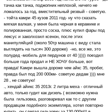
тачка как тачка, поджопник неплохой, ничего не
ломалось за год, вместительный резвый - советую.
- тойта камри 45 кузов 2011 год- ну что сказать
мягкая валкая, у меня была черная в керамике и
полированная, просто соска, плюс купил фары под
лексус и заколхозил ксенон, после этих
манипуляйций (около 50тр машина с виду стала
выглядеть на тысяч 300 дороже) -но, все же, это
полудед -мобиль для пердунов от 40 ))))) поездил
больше года продал и НЕ ХОЧУ больше, вот
правда! Камри вышла дороже чем айкс 35, пробег,
правда был под 200 000км- советую дедам )))) мне
28 , не советую!
., хендай айикс 35 2013г. 2 литра меха - отличный
авто, только гудит как дизель ( возможно нужна
была гильзовка, разговаривал как то с другим
продавцом подобного экземпляра, хотел повторно
купить, он сделал гильзовку за 130 000р!!! в