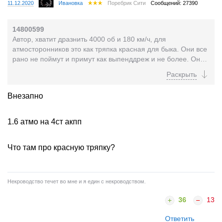
11.12.2020
Ивановка
Поребрик Сити
Сообщений: 27390
14800599
Автор, хватит дразнить 4000 об и 180 км/ч, для
атмосторонников это как тряпка красная для быка. Они все
рано не поймут и примут как выпенддреж и не более. Они
не понимают, что на турбе из под светофора...
Внезапно
1.6 атмо на 4ст акпп
Что там про красную тряпку?
Некроводство течет во мне и я един с некроводством.
36
13
Ответить