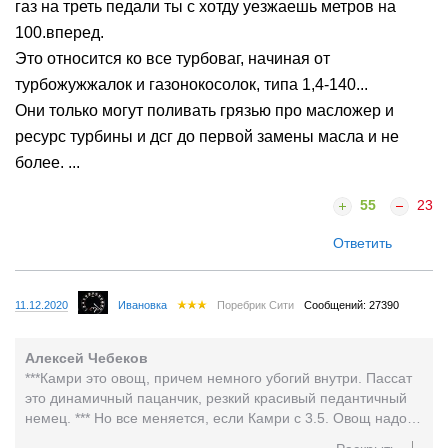
газ на треть педали ты с хотду уезжаешь метров на
100.вперед.
Это относится ко все турбоваг, начиная от
турбожужжалок и газонокосолок, типа 1,4-140...
Они только могут поливать грязью про масложер и
ресурс турбины и дсг до первой замены масла и не
более. ...
55
23
Ответить
11.12.2020
Ивановка
Поребрик Сити
Сообщений: 27390
Алексей Чебеков
***Камри это овощ, причем немного убогий внутри. Пассат
это динамичный пацанчик, резкий красивый педантичный
немец. *** Но все меняется, если Камри с 3.5. Овощ надо
немного потушить в перце Чили. Что-что?...