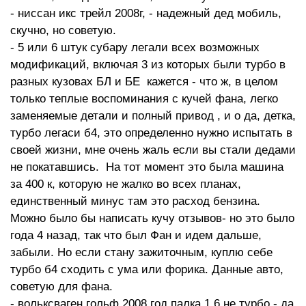
- ниссан икс трейл 2008г, - надежный дед мобиль,
скучно, но советую.
- 5 или 6 штук субару легали всех возможных
модификаций, включая 3 из которых были турбо в
разных кузовах БЛ и БЕ кажется - что ж, в целом
только теплые воспоминания с кучей фана, легко
заменяемые детали и полный привод , и о да, детка,
турбо легаси б4, это определенно нужно испытать в
своей жизни, мне очень жаль если вы стали дедами
не покатавшись. На тот момент это была машина
за 400 к, которую не жалко во всех планах,
единственный минус там это расход бензина.
Можно было бы написать кучу отзывов- но это было
года 4 назад, так что был Фан и идем дальше,
забыли. Но если стану зажиточным, куплю себе
турбо б4 сходить с ума или форика. Данные авто,
советую для фана.
- вольксваген гольф 2008 год палка 1.6 не турбо - да