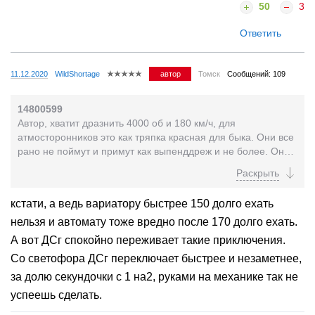
50
3
Ответить
11.12.2020
WildShortage
автор
Томск
Сообщений: 109
14800599
Автор, хватит дразнить 4000 об и 180 км/ч, для
атмосторонников это как тряпка красная для быка. Они все
рано не поймут и примут как выпенддреж и не более. Они
не понимают, что на турбе из под светофора...
кстати, а ведь вариатору быстрее 150 долго ехать
нельзя и автомату тоже вредно после 170 долго ехать.
А вот ДСг спокойно переживает такие приключения.
Со светофора ДСг переключает быстрее и незаметнее,
за долю секундочки с 1 на2, руками на механике так не
успеешь сделать.