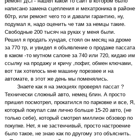
ремонт ДСГ- нашел какой то сайт в котором было
написано замена сцепления и мехатроника в районе
60тр, или ремонт чего то и давали гарантию, ну,
подумал я, надо оценить че там за немцы такие.
Свободные 200 тысяч на руках у меня были.
Решил я продать хундая, стоял он месяц на дроме
за 770 тр, и увидел я объявление о продаже пассата
в каком -то мутном салоне за 740 или 720, кидаю им
ссылку на продажу и кричу ,пофиг, обмен ключами,
вот так хотелось мне машину порезвее и на
автомате, в этот же день мы поменялись.
Знаете как я на эмоциях проверял пассат ?
Технически сложный авто, немец блин. А просто
пришел посмотрел, прокатился по парковке и все, Я,
который покупал сам лично больше 15-20 авто, (не
только себе), который смотрел миллион обзовор по
покупке. Нет, я не застенчивый, просто настроение
было такое, не знаю как по другому это объяснить.