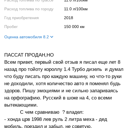
Расход топлива по трассе
11.0 л/100км
Расход топлива по городу
11.0 л/100км
Год приобретения
2018
Пробег
150 000 км
Оценка автомобиля 8.2
Внешний вид
8
ПАССАТ ПРОДАН,НО
Салон
10
Всем привет, первый свой отзыв я писал еще лет 8
Двигатель
7
назад про тойоту короллу 1.4 Турбо дизель и думал
Ходовые качества
8
что буду писать про каждую машину, но что-то руки
не доходили, хотя количество авто я поменял будь
здоров. Пишу эмоциями и не сильно запариваясь
на орфографию. Русский в шоке на 4, со всеми
вытекающими.
С чем сравниваю ? владел:
- хонда црв 1998 лев руль 2 литра меха - дед
мобиль, поездил и забыл, не советую.