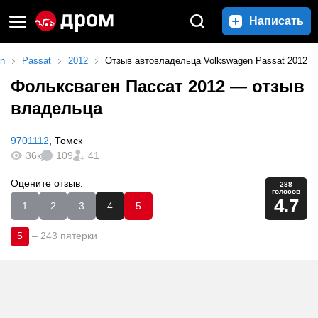
Написать
en
Passat
2012
Отзыв автовладельца Volkswagen Passat 2012
Фольксваген Пассат 2012
— отзыв
владельца
9701112
,
Томск
36к
109
41
Оцените отзыв:
288
голосов
4.7
1
2
3
4
5
5
–
243 пятерки