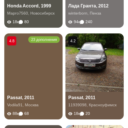
Honda Accord, 1999
Лада Гранта, 2012
Марго7560
,
Новосибирск
winterborn
,
Пенза
18к
80
94к
240
23 дополнения
4.8
4.2
Passat, 2011
Passat, 2011
Vodila91
,
Москва
11939098
,
Красноуфимск
88к
68
18к
20