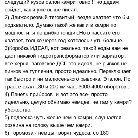
следущий кузов салон камри говно !! но дедам
сойдет, как я уже выше писал.
2) Движок резвый тяговитый, везде хватает что бы
подхватило. Думаю такой же как и в камри по
мощности, я не шибко гонщик.Но в пассате его
хватает, только через год хотелось чуть больше.
3)Коробка ИДЕАЛ, вот реально, такой езды вам не
даст никакой гидротрансформатор или вариатор ,
все херня, ваговское ДСГ это идеал, не рывков не
пинков не тупления, просто идеально. Переключает
так быстро и ни малюсенького рывочка. Эталон. По
трассе ехал 180 и 200 км час, 3000-4000 оборотов...
4) Панель приборов и вот это все- просто
идеально, целую обнимаю немцев. че там у камри?
убожество.
5) подвеска чуть жесче чем в камри, слушается
хозяина на голову выше чем камри.
6) торомоза - немцы творят чудеса, со 180