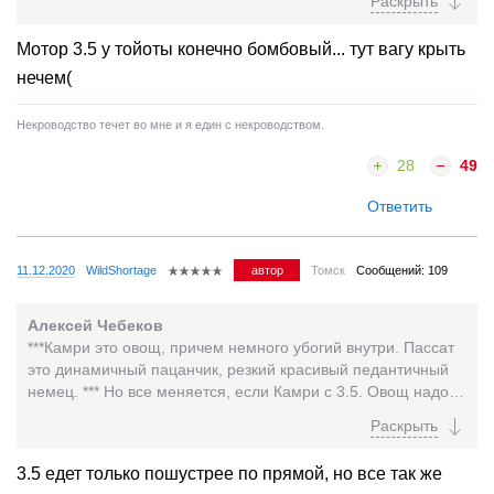
Мотор 3.5 у тойоты конечно бомбовый... тут вагу крыть
нечем(
Некроводство течет во мне и я един с некроводством.
28
49
Ответить
11.12.2020
WildShortage
автор
Томск
Сообщений: 109
Алексей Чебеков
***Камри это овощ, причем немного убогий внутри. Пассат
это динамичный пацанчик, резкий красивый педантичный
немец. *** Но все меняется, если Камри с 3.5. Овощ надо
немного потушить в перце Чили. Что-что?...
3.5 едет только пошустрее по прямой, но все так же