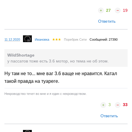
27
19
Ответить
11.12.2020
Ивановка
Поребрик Сити
Сообщений: 27390
WildShortage
у пассатов тоже есть 3.6 мотор, но тема не об этом.
Ну там не то... мне ваг 3.6 ваще не нравится. Катал
такой правда на туареге.
Некроводство течет во мне и я един с некроводством.
3
33
Ответить