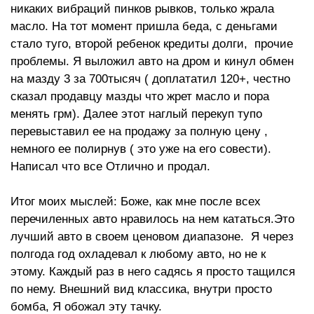
никаких вибраций пинков рывков, только жрала
масло. На тот момент пришла беда, с деньгами
стало туго, второй ребенок кредиты долги, прочие
проблемы. Я выложил авто на дром и кинул обмен
на мазду 3 за 700тысяч ( доплататил 120+, честно
сказал продавцу мазды что жрет масло и пора
менять грм). Далее этот наглый перекуп тупо
перевыставил ее на продажу за полную цену ,
немного ее полирнув ( это уже на его совести).
Написал что все Отлично и продал.
Итог моих мыслей: Боже, как мне после всех
перечиленных авто нравилось на нем кататься.Это
лучший авто в своем ценовом диапазоне. Я через
полгода год охладевал к любому авто, но не к
этому. Каждый раз в него садясь я просто тащился
по нему. Внешний вид классика, внутри просто
бомба, Я обожал эту тачку.