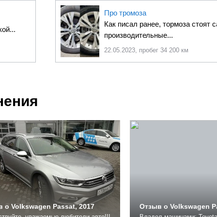
Про тромоза
Как писал ранее, тормоза стоят 
ой...
производительные...
22.05.2023, пробег 34 200 км
нения
 о Volkswagen Passat, 2017
Отзыв о Volkswagen Pa
твуйте, уважаемые любители авто!!!
Владел машинами: Toyota 