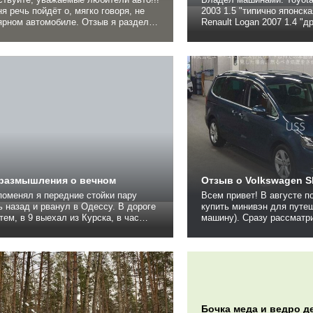
я речь пойдёт о, мягко говоря, не
2003 1.5 "типично японск
м автомобиле. Отзыв я разделю
Renault Logan 2007 1.4 "д
атические блоки. Думаю так всем
Getz 2010 1.4 GL AT "поч
легче. Заранее приношу извинения
автомат" Volkswagen Pass
чатки и ошибки т.к. пишу с телефона.
Trendline + Comfort ну чтож, напишу про
нас раньше было
новейший Пассат и про то
очно много...
подтолкнуло меня к выбор
 размышления о вечном
Отзыв о Volkswagen S
поменял я передние стойки пару
Всем привет! В августе появилось желание
 назад и рванул в Одессу. В дороге
купить минивэн для путе
тем, в 9 выехал из Курска, в час
машину). Сразу рассматр
катил в Киев, скорость over 200,
Японии с правым рулем, 
а позволяла, попетляли по Киеву в
вариант по соотношению ц
ах обменника, ломанули до Одессы.
Бюджет был 1,01,5 млн р
рожка похуже, 160 полз. На трассе
хотелось Хонда Степваго
юг, в правую...
Изучив рынок понял, что..
Бочка меда и ведро д