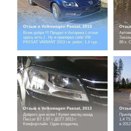
Отзыв о Volkswagen Passat, 2013
Отзыв
Всем добра !!! Продал я Антарика ( отзыв
Автомо
здесь есть ) . Ну и приобрел себе VW
Заказы
PASSAT VARIANT 2013 г.в. робот, 1.4 турбо
88 к. 
с мизерным пробегом 27359км ( это было
передн
по приходу во Владивосток) тех кто будет
пришел
в комментах усераться доказывать, что
замеча
такого не может быть, идите сразу лесом.
трассе
Машина проверена, и...
обгон н
Отзыв о Volkswagen Passat, 2013
Отзыв
Доброго дня всем ! Купил месяц назад
Приоб
Пассат B7 1.8Т с ДСГ7 2013 г.
1,4 TS
Комфортлайн. Один владелец
в 2012
подтвержденный пробег 32 тыс. До этого 7
90 000