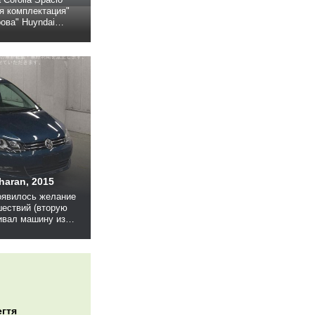
ая комплектация"
рова" Huyndai
ти максималка +
at 2011 1.4
, что
у...
haran, 2015
шествий (вторую
ивал машину из
тк это лучший
ена/качество.
ублей. В идеале
н или Одиссей.
.
егтя