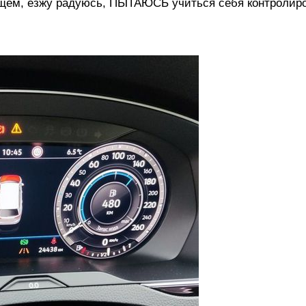
бщем, езжу радуюсь, ПЫТАЮСЬ учиться себя контролиро