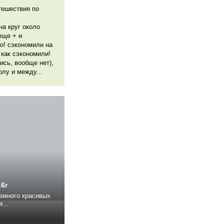
тешествия по
на круг около
еще + и
о! сэкономили на
 как сэкономили!
ись, вообще нет),
олу и между...
16г
немного красивых
...