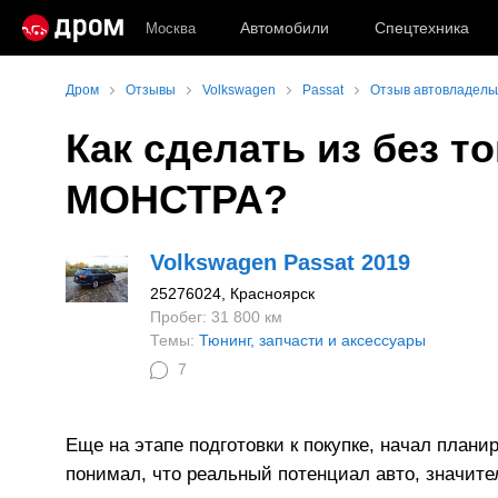
Автомобили
Спецтехника
Москва
Дром
Отзывы
Volkswagen
Passat
Отзыв автовладельц
Как сделать из без т
МОНСТРА?
Volkswagen Passat 2019
25276024
, Красноярск
Пробег: 31 800 км
Темы:
Тюнинг, запчасти и аксессуары
7
Еще на этапе подготовки к покупке, начал плани
понимал, что реальный потенциал авто, значител